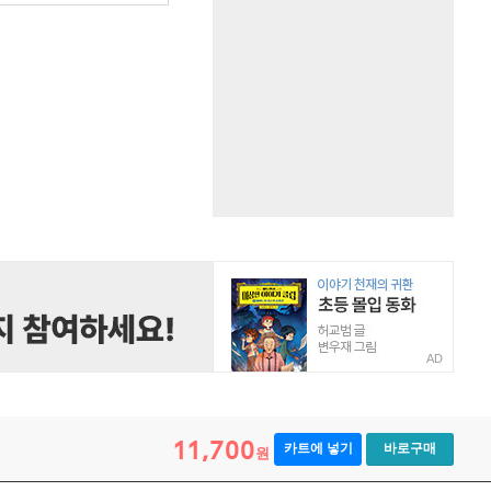
AD
11,700
카트에 넣기
바로구매
원