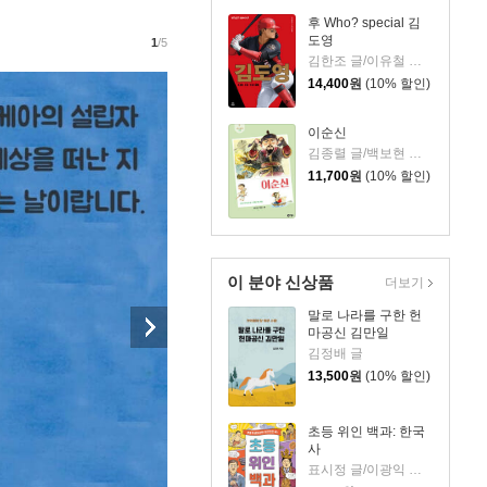
후 Who? special 김
도영
1
/5
김한조 글/이유철 그림
14,400
원
(10% 할인)
이순신
김종렬 글/백보현 그림
11,700
원
(10% 할인)
이 분야 신상품
더보기
말로 나라를 구한 헌
마공신 김만일
김정배 글
13,500
원
(10% 할인)
초등 위인 백과: 한국
사
표시정 글/이광익 그림