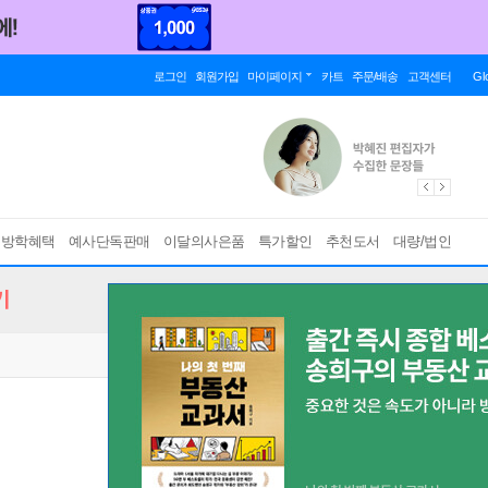
로그인
회원가입
마이페이지
카트
주문/배송
고객센터
Gl
름방학혜택
예사단독판매
이달의사은품
특가할인
추천도서
대량/법인
기