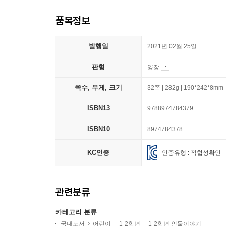
품목정보
발행일
2021년 02월 25일
판형
양장
쪽수, 무게, 크기
32쪽 | 282g | 190*242*8mm
ISBN13
9788974784379
ISBN10
8974784378
KC인증
인증유형 : 적합성확인
관련분류
카테고리 분류
국내도서
어린이
1-2학년
1-2학년 인물이야기