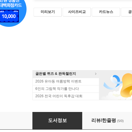
미리보기
사이즈비교
카드뉴스
공
골든벨 퀴즈 & 완독챌린지
2026 유아동 여름방학 이벤트
6인의 그림책 작가를 만나다
2026 전국 어린이 독후감 대회
잉바르 캄프라드
도서정보
리뷰/한줄평
(5/0)