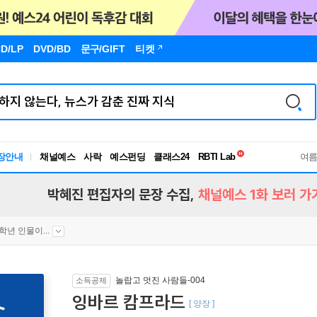
D/LP
DVD/BD
문구
/GIFT
티켓
독서유형검사
RBTI Lab
장안내
채널예스
사락
예스펀딩
클래스24
여
독서유형검사
박혜진 편집자의 문장 수집,
채널예스 1화 보러 가
2학년 인물이...
놀랍고 멋진 사람들-004
소득공제
잉바르 캄프라드
[ 양장 ]