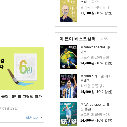
스티브 잡스
멀리사 머디나,프레드리크 콜팅 글/요네야마 나쓰코 그림/홍연미 역
11,700
원
(10% 할인)
이 분야 베스트셀러
더보기
후 who? special 네이
마르
스토리랩 글/이유철 그림
14,400
원
(10% 할인)
후 who? 리오넬 메시
특별판
최재훈 글/툰쟁이 그림
14,400
원
(10% 할인)
 물결 : 6인의 그림책 작가
후 Who? special 엘
년 08월 23일
링 홀란
스토리랩 글/리버앤드스타 스튜디오 그림
펼쳐보기
14,400
원
(10% 할인)