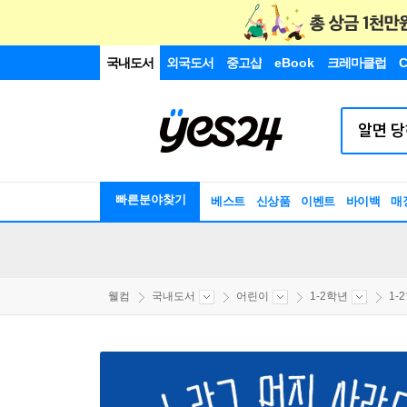
국내도서
외국도서
중고샵
eBook
크레마클럽
C
빠른분야찾기
베스트
신상품
이벤트
바이백
매
웰컴
국내도서
어린이
1-2학년
1-