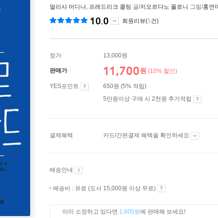
멀리사 머디나
,
프레드리크 콜팅
글/
지오르다노 폴로니
그림/
홍연
10.0
회원리뷰(
5
건)
정가
13,000원
11,700
원
판매가
(10% 할인)
YES포인트
650원 (5% 적립)
5만원이상 구매 시 2천원 추가적립
결제혜택
카드/간편결제 혜택을 확인하세요
배송안내
배송비 : 유료 (도서 15,000원 이상 무료)
이미 소장하고 있다면
1,600원
에 판매해 보세요!