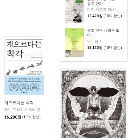
울고 있다
다미 샤르프 저/서유리 역
12,420
원
(10% 할인)
죽고 싶은 사람은 없
다
임세원 저
15,120
원
(10% 할인)
게으르다는 착각
데번 프라이스 저/이현 역
웨일북
|
인돌
16,200
원
(10% 할인)