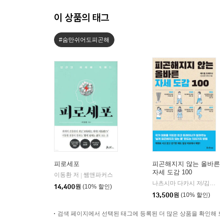
이 상품의 태그
#숨만쉬어도피곤해
피로세포
피곤해지지 않는 올바른
자세 도감 100
이동환 저
쌤앤파커스
|
나츠시마 다카시 저/김수정 역
14,400
원
(10% 할인)
13,500
원
(10% 할인)
검색 페이지에서 선택된 태그에 등록된 더 많은 상품을 확인해 