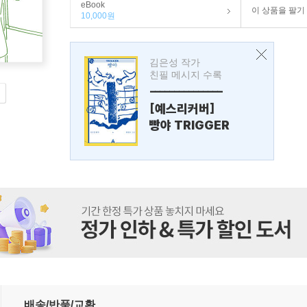
eBook
이 상품을 팔기
10,000원
김은성 작가
친필 메시지 수록
---------------
[예스리커버]
빵야 TRIGGER
배송/반품/교환