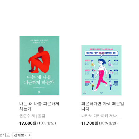
나는 왜 나를 피곤하게
피곤하다면 자세 때문입
하는가
니다
즐거운상상
권준수 저
올림
나카노 다카아키 저/서수지 역
뜨
|
|
|
19,800
원
(10% 할인)
11,700
원
(10% 할인)
보세요.
전체보기