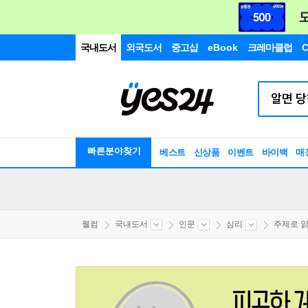
국내도서
외국도서
중고샵
eBook
크레마클럽
C
빠른분야찾기
베스트
신상품
이벤트
바이백
매
웰컴
국내도서
인문
심리
주제로 읽는