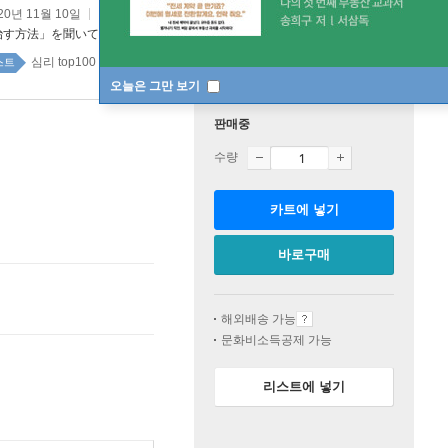
20년 11월 10일
治す方法」を聞いてみました
심리 top100 1주
스트
오늘은 그만 보기
판매중
수량
카트에 넣기
바로구매
해외배송 가능
문화비소득공제 가능
리스트에 넣기