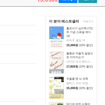
원
이 분야 베스트셀러
더보기
홀로서기 심리학 (7만
부 기념 스페셜 에디
션)
라라 E. 필딩 저
15,300
원
(10% 할인)
불행은 어떻게 질병으
로 이어지는가
네이딘 버크 해리스 저/정지인 역
17,820
원
(10% 할인)
우울할 땐 뇌 과학
앨릭스 코브 저/정지인 역
15,300
원
(10% 할인)
당신의 어린 시절이