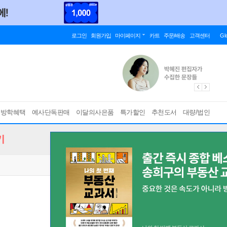
로그인
회원가입
마이페이지
카트
주문/배송
고객센터
Gl
름방학혜택
예사단독판매
이달의사은품
특가할인
추천도서
대량/법인
기