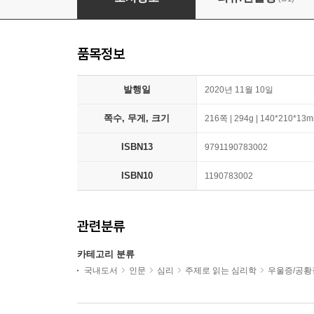
품목정보
발행일
2020년 11월 10일
쪽수, 무게, 크기
216쪽 | 294g | 140*210*13
ISBN13
9791190783002
ISBN10
1190783002
관련분류
카테고리 분류
국내도서
인문
심리
주제로 읽는 심리학
우울증/공황