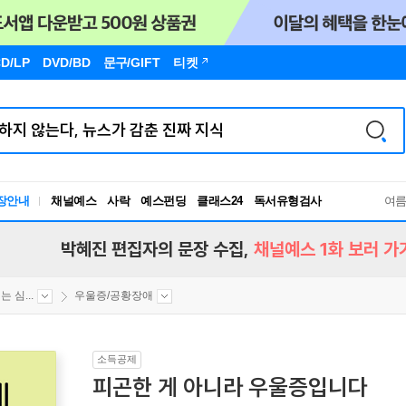
D/LP
DVD/BD
문구
/GIFT
티켓
장안내
채널예스
사락
예스펀딩
클래스24
독서유형검사
여
RBTI Lab
독서유형검사
박혜진 편집자의 문장 수집,
채널예스 1화 보러 가
 심...
우울증/공황장애
소득공제
피곤한 게 아니라 우울증입니다