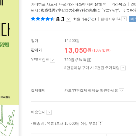
가메히로 사토시
,
나쓰카와 다쓰야
저/
이은혜
역
키라북스
20
원서 :
復職後再?率ゼロの心療?科の先生に「?に?らず、うつを
8.3
회원리뷰(
7
건)
판매지수 24
베
정가
14,500원
13,050
원
판매가
(10% 할인)
YES포인트
720원 (5% 적립)
5만원이상 구매 시 2천원 추가적립
결제혜택
카드/간편결제 혜택을 확인하세요
배송안내
배송비 : 유료 (도서 15,000원 이상 무료)