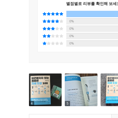
《피곤해지지 않는 올바른 자세 도감 100》은 몸 쓰는 이치
별점별로 리뷰를 확인해 보세
수많은 상황에서 효율적으로 몸을 사용하는 요령과 자
‘피곤해지지 않게 걷는 법’ 등 기본 자세 뿐 아니
않는 법’, ‘10시간 앉아서 일해도 피곤해지지 않는
0%
손목 사용법’ 등 시도해 보고 싶은 방법이 많습니다.
0%
0%
‘걷기’ 하나만 봐도 오르막길, 내리막길, 계단. 
0%
하는 집안일이나 운전 역시 ‘설거지 부담 줄여주는 법
경쾌하게 걷는 법’, ‘운전 피로를 예방하는 좌석 
‘올바른 자세’가 얼마나 중요한지 새삼 깨달을 수
보세요.
04_피곤해지지 않는 생활 습관과 멘탈 관리
현대인은 ‘육체 피로’에 더해 ‘뇌 피로’와 ‘정신
방법도 담았습니다. 쉽게 피곤해지지 않기 위해서는
4
5
마찬가지로 한 가지 자세를 지속하면 몸에 부담이 되