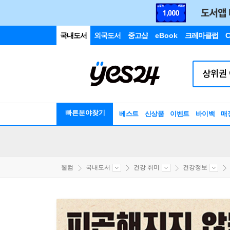
국내도서
외국도서
중고샵
eBook
크레마클럽
C
빠른분야찾기
베스트
신상품
이벤트
바이백
매
웰컴
국내도서
건강 취미
건강정보