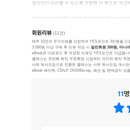
일반인이 따라할 수 있도록 구현한 이 책으로 ‘피곤
02_네 가지 이치를 이용한 효율적으로 ‘몸 쓰는 요령
회원리뷰
그렇다면 ‘피곤해지지 않는’ 구체적인 방법은 무엇
(11건)
실을 매단 마리오네트처럼 머리 위쪽에서 봤을 때 
매주 10건의 우수리뷰를 선정하여 YES포인트 3만원을 드
3,000원 이상 구매 후 리뷰 작성 시
일반회원 300원, 마니아
봤을 때 몸의 면적을 가능한 적게 만드는 것이 포인
eBook은 다운로드 후 작성한 리뷰만 YES포인트 지급됩니
끌어내는 파이팅 포즈. 손이나 발, 어깨, 손목 등
클래스는 첫번째 회차 주문확정 시점부터 마지막 회차 주문
있습니다. 특히 집안일 할 때 아주 유용한 자세입니
사락 독서모임으로 진행된 클래스는 사락 독서모임 게시판
eBook 페이백, CD/LP, DVD/Blu-ray, 패션 및 판매금
세 번째는 신체 부위 3곳을 인체 구조에 맞게 사용
않는다’ ,‘손목을 손등 쪽으로 꺾지 않는다’, 세 
11
명
년간 한 가지 일에 종사하는 베테랑 장인이나 요리
있지요. 예를 들어 먼지떨이로 먼지를 터는 상황에
03_‘피곤해지지 않는 몸’을 만드는 100가지 방법