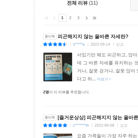
전체 리뷰
(11)
‘질 좋은 식사’ 역시 중요한 항목. 정크 푸드나 
스트레칭의 오류를 개선하고 효과를 기대할 수 있는
1
2
3
무엇일까요? 멘탈 관리의 차이가 아닐까요? 최고 
않는 마음’을 가지는 법도 알려드립니다.
피곤해지지 않는 올바른 자세란?
종이책
s*****e
2022-05-14
신고
|
|
|
★★★★★
서있기만 해도 피곤하고, 앉아
데 그 바른 자세를 유지하는 
설거지할 때, 가파른 길 올라갈 때, 무거운 짐 들고
거나, 잘못 걷거나, 잘못 앉
법을 알려줘 좋았습니다. ‘피곤해지지 않는 몸’을 
다고 하...
더보기
서비스업에 종사하고 있어서 근무 시간이 깁니다. 
2명
이 이 리뷰를 추천합니다.
일러스트가 있어 이해하기 쉬워요.
도서관에서 빌려 읽다가 탐이 나서 구매했어요. 만보
[즐거운상상] 피곤해지지 않는 올바른 
종이책
c*******m
2022-06-08
신고
|
|
|
이 책에서 배운 대로 걸어보니 산책이 즐거워졌습니
주는 법과 서는 자세를 의식해서 피곤하지 않게 지
요즘 가족들이 가장 자주 하는 