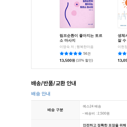
림프순환이 좋아지는 토르
생체
소 마사지
잘 수
이영숙 저
행복한마음
이헌정
|
56건
13,500
원
(10% 할인)
13,0
배송/반품/교환 안내
배송 안내
예스24 배송
배송 구분
배송비 : 2,500원
안전하고 정확한 포장을 위해 