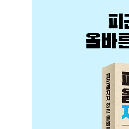
PART 2 | 앉기 · 일어나기
010 피곤해지지 않게 앉는 법
011 피곤해지지 않게 의자에 앉는 법
012 컴퓨터 작업의 효율성을 높이는 손목 사용법
013 술술 써 내려갈 수 있게 펜 잡는 법
014 하루에 10권도 거뜬한 피곤해지지 않는 속독 
015 허리 삐끗하지 않게 뒤돌아보는 법
016 체력을 회복시키는 턱 괴는 법
017 집중력을 유지할 수 있게 앉는 법
018 허리에 부담 주지 않고 일어서는 법
019 드라마 정주행해도 피곤해지지 않게 앉는 법
020 음식점에서 편하게 책상다리하는 법
021 책상다리에서 쉽게 일어나는 법
022 발 저리지 않게 무릎 꿇고 앉는 법
023 발 저릴 때 긴급 대처법
024 허리에 부담주지 않고 침대에서 일어나는 법
COLUMN 2 아프리카 달리기 선수의 지구력이 강한