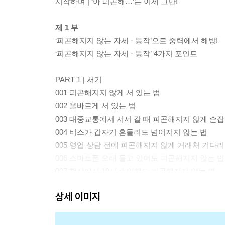
시작하며 | ‘아 피곤해…’는 이제 그만!
제 1 부
‘피곤해지지 않는 자세 · 동작’으로 중력에서 해방!
‘피곤해지지 않는 자세 · 동작’ 4가지 포인트
PART 1 | 서기
001 피곤해지지 않게 서 있는 법
002 올바르게 서 있는 법
003 대중교통에서 서서 갈 때 피곤해지지 않게 손잡
004 버스가 갑자기 흔들려도 넘어지지 않는 법
005 영업 상담 전에 피곤해지지 않게 거래처 기다리
006 스마트폰 오래 들고 있어도 피곤해지지 않는 법
007 책상에서 10시간 일해도 피곤해지지 않는 법
008 장시간 서 있는 업무로 지친 다리 푸는 법
상세 이미지
009 바쁜 아침에 편리! 한 발로 서서 양말 신는 법
COLUMN 1 쿠바 여자 배구 선수들의 점프력 비밀