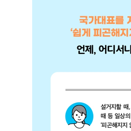
037 단단한 채소 쉽게 자르는 법
038 무거운 프라이팬 잘 흔드는 법
039 꽉 닫힌 병뚜껑 쉽게 여는 법
040 와인 코르크 마개 순식간에 따는 법
041 많은 식기 한 번에 옮기는 법
042 위장이 피곤해지지 않게 잘 먹는 법
043 설거지 부담을 가볍게 줄여주는 법
044 힘들지 않게 청소기 돌리는 법
045 순식간에 깨끗해지는 먼지 털기 · 창문 닦기 요
046 오래 닦아도 피곤해지지 않게 테이블 닦는 법
047 허리 아프지 않게 욕조 닦는 법
048 가드닝할 때 피로가 쌓이지 않게 쪼그리고 앉는
049 시간 단축 효과 월등! 효율적으로 빨래 말리는 
COLUMN 4 누구나 순식간에 반사신경 신장시키는
PART 5 | 옮기기
050 무거운 짐 쉽게 들어 올리는 법