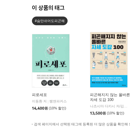
이 상품의 태그
#숨만쉬어도피곤해
피로세포
피곤해지지 않는 올바른
자세 도감 100
이동환 저
쌤앤파커스
|
나츠시마 다카시 저/김수정 역
14,400
원
(10% 할인)
13,500
원
(10% 할인)
검색 페이지에서 선택된 태그에 등록된 더 많은 상품을 확인해 