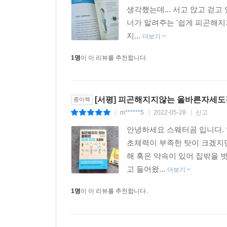
생각했는데... 서고 앉고 걷고
몇 번이고 다시 읽고 있어요. 일상생활의 모든 상
너가 알려주는 '쉽게 피곤해지지
사소한 동작 하나하나가 몸에 좋은 영향을 미치는 
지...
더보기
1명
이 이 리뷰를 추천합니다.
피로 예방 비법이 많아요! 나이 탓인지 쉽게 피
야채를 썰면 힘을 많이 쓰지 않아도 잘 되어 놀랐습
[서평] 피곤해지지않는 올바른자세도감
종이책
-아마존 리뷰 중에서
m******5
2022-05-28
신고
|
|
|
안녕하세요 스웨터곰 입니다.
초체력이 부족한 탓이 크겠지만
해 혹은 약속이 있어 집밖을 
고 들어왔...
더보기
1명
이 이 리뷰를 추천합니다.