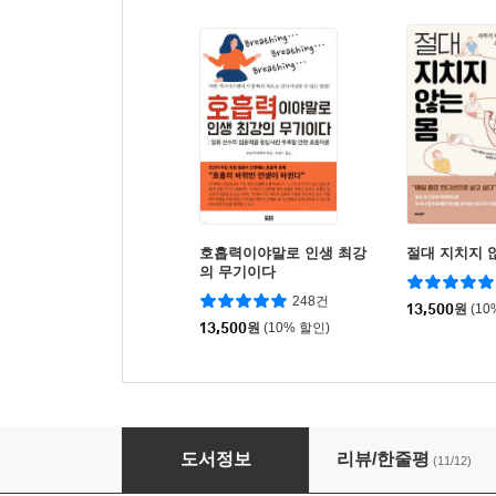
호흡력이야말로 인생 최강
절대 지치지 
의 무기이다
248건
13,500
원
(10
13,500
원
(10% 할인)
피곤해지지 않는 올바른 자세 도감 100
도서정보
리뷰/한줄평
(11/12)