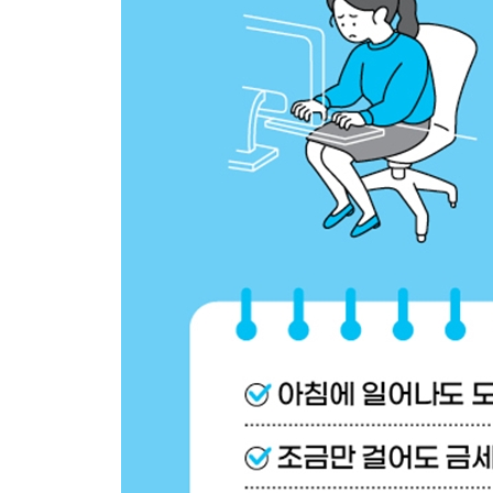
074 몸이 편안한 침대와 베개 고르는 법
075 숙면을 부르는 수면 환경 만드는 법
076 뒤척이는 횟수 늘리는 요령
077 상쾌한 아침을 위해 ‘태아 자세’로 자는 것이 정
078 자율 신경을 정돈해주는 피로 회복 목욕법
COLUMN 7 크리스티아누 호날두의 대단한 ‘발끝의 
PART 9 | 식사
079 통증 개선을 위해 씹는 습관 고치는 법
080 면역력이 높아지는 ‘잘 먹는 법’
081 건강한 로컬 푸드 먹기
082 장내 환경 개선을 위한 첫걸음 프로바이오틱스
083 장내 환경 개선을 촉진시키는 프리바이오틱스
084 오후의 나른함을 해소해주는 저항성 전분
085 마음의 피로를 개선해주는 리신과 아르기닌
086 안정된 멘탈을 위한 트립토판
COLUMN 8 무릎 각도가 110도면 점프력이 높아진