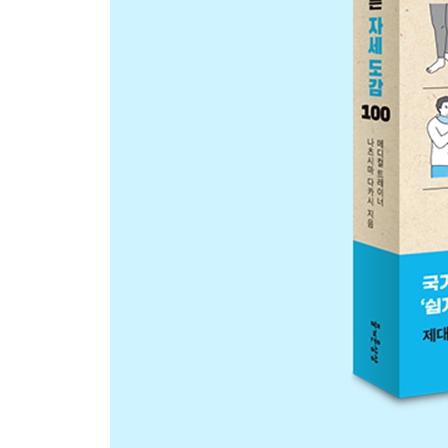
PART 3 | 걷기
025 피곤해지지 않게 걷는 법
026 힐을 신고도 피곤해지지 않고 세련되게 걷는 법
027 가파른 오르막길도 수월하게 걷는 법
028 다음날 근육통 생기지 않게 내리막길 걷는 법
029 피곤해지지 않게 계단 오르는 법
030 다리에 충격을 덜 주면서 계단 내려가는 법
031 젖은 타일이나 빙판길에서 넘어지지 않게 걷는
032 외근 부담이 가벼워지는 걸음걸이 요령
033 실내에서 쿵쿵 소리를 내지 않고 걷는 법
034 오래 신어도 피곤해지지 않는 신발 고르는 법
035 조깅에 가장 적합한 달리기 법
COLUMN 3 발이 편한 신발 고르는 법
PART 4 | 집안일
036 요리할 때 기본 자세 · 동작