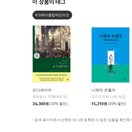
이 상품의 태그
#크레마클럽에있어요
오디세이아
니체의 초월자
호메로스 저/페테르 파울 루벤스 그림/박문재 역
현대지성
프리드리히 니체 저/김철 편역
|
24,300
원
(10% 할인)
15,210
원
(10% 할인)
검색 페이지에서 선택된 태그에 등록된 더 많은 상품을 확인해 