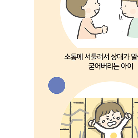
두근두근 카드 만들기
제2장 놀이 편 소통 기술
놀이 01 말 전달하기 게임
놀이 02 동시에 말하기
놀이 03 간단 자기소개
놀이 04 무엇이 떨어졌을까?
놀이 05 세 가지 힌트 게임
놀이 06 번호 부르기
놀이 07 몸으로 말해요
놀이 08 기억해서 끝말잇기
놀이 09 이름 부르고 패스하기
놀이 10 콩주머니 옮기기
제3장 놀이 편 대인관계 기술
놀이 11 안내하기
놀이 12 역할 가위바위보 게임