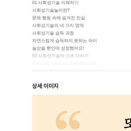
01 사회성기술 이해하기
사회성기술놀이란?
문제 행동 속에 숨겨진 진실
사회성기술의 네 가지 영역
사회성기술 습득 과정
자연스럽게 습득하지 못하는 아이
놀았을 뿐인데 성장했어요!
02 사회성기술의 기초 다지기
유아기에 나타나는 공동주의집중
공동주의집중 능력 발달이 더딘 아이
사회성 루틴 놀이로 아이와 소통하기
상세 이미지
놀이 중에 자연스럽게 눈 맞추기
03 어른의 세심한 관리가 필요한 유아기
상대의 시각을 이해하는 ‘마음 이론’
상대의 시각으로 생각하기
발달 단계에 따른 놀이와 사회성기술
04 아이의 ‘마음 관리 코치’ 되기