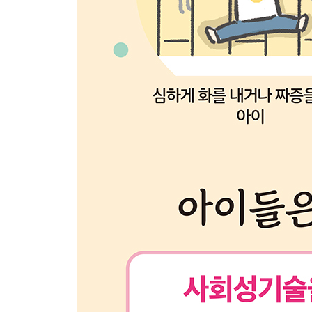
놀이 13 친구 빙고
놀이 14 모두 똑같은 생각하기
놀이 15 함께 접는 종이비행기
놀이 16 마법 가루로 말 바꾸기
놀이 17 웃으며 빨리 말하기
놀이 18 함께 도미노 세우기
놀이 19 친구 찾기
놀이 20 누구일까요?
제4장 놀이 편 자기조절 능력
놀이 21 늦게 내기 가위바위보
놀이 22 굴러가는 물건 맞히기
놀이 23 안심 상자 만들기
놀이 24 거꾸로 참참참
놀이 25 가위바위보송
놀이 26 안심하고 단어 이어가기
놀이 27 기분 전환 포즈