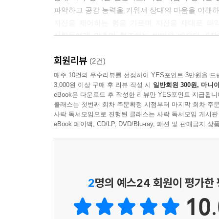
황을 만들어 보세요. 평소에 양보를 하지 않는 아이
파악하고 공감 능력을 키워서 상대의 마음을 이해하
놀이 38 안심 의자 앉기 게임
자신을 제어하는 힘을 기르며 자신을 제대로 파악
사람들에게 맞추며 협조하는 방법을 배운다. 6
따라서 무엇보다 아이가 좋아하는 캐릭터를 설정하는
‘두근두근 카드’를 소개한다. 언제나 곁을 지켜주
방법입니다. 각각의 카드에 아이가 좋아하는 매력적
회원리뷰
놀아주자!
(2건)
잠자리에 들기 전처럼 특정 시간을 정해서 사용해도
이 책을 참고해서 놀이로 순간순간을 즐기고 필요한 
매주 10건의 우수리뷰를 선정하여 YES포인트 3만원을 드
있습니다. 카드를 꺼내서 읽어 주거나 스스로 읽게 
3,000원 이상 구매 후 리뷰 작성 시
일반회원 300원, 마니아
가는 경험, 그 과정에서 더 편안하게 사는 법을
제6장 놀이 편 두근두근 카드
eBook은 다운로드 후 작성한 리뷰만 YES포인트 지급됩니
되어보자.
클래스는 첫번째 회차 주문확정 시점부터 마지막 회차 주문
사락 독서모임으로 진행된 클래스는 사락 독서모임 게시판
과잉행동이나 위험한 행동을 할 때가 많은 아이, 차
eBook 페이백, CD/LP, DVD/Blu-ray, 패션 및 판매금
이다.
밝고 활발한 점은 확실한 장점이지만, 상황에 따라
게 한다.
유아용3밝고 활발하며 재치 있는 캐릭터를 좋아하는
2
명의 예스24 회원이 평가한
--- 본문 중에서
10.