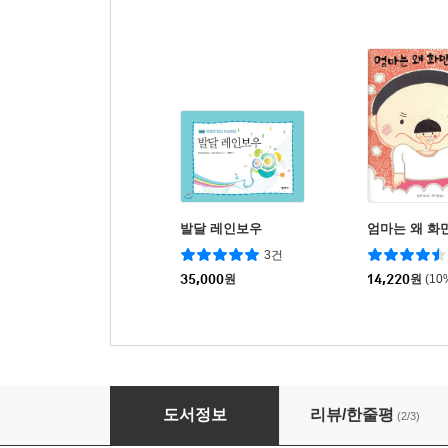
발달 레인보우
엄마는 왜 화
3건
35,000
원
14,220
원
(10
발달이 걱정되는 아이를 위한 사회성기술놀이
도서정보
리뷰/한줄평
(2/3)