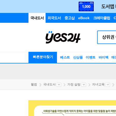
국내도서
외국도서
중고샵
eBook
크레마클럽
C
빠른분야찾기
베스트
신상품
이벤트
바이백
매
웰컴
국내도서
가정 살림
자녀교육