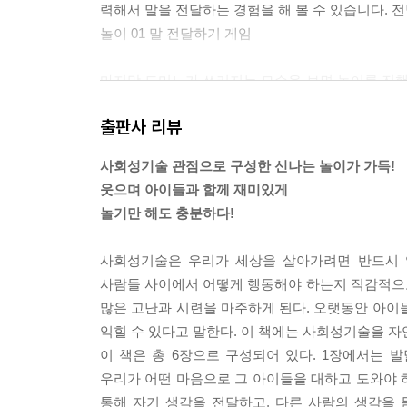
력해서 말을 전달하는 경험을 해 볼 수 있습니다. 
놀이 01 말 전달하기 게임
마지막 도미노가 쓰러지는 모습을 보면 놀이를 진
마음으로 끝낼 수 있는 놀이입니다. 신중하고 조심
출판사 리뷰
아이가 집중할 수 있는 시간을 기준으로 제한 시간은
이 한 팀이 되어 주세요.
사회성기술 관점으로 구성한 신나는 놀이가 가득!
놀이 18 함께 도미노 세우기
웃으며 아이들과 함께 재미있게
놀기만 해도 충분하다!
화가 날 때는 화를 내도 괜찮다고 말해 주는 어른
자신에게도 좋다는 점을 알려 주세요. ‘안심 상자’
사회성기술은 우리가 세상을 살아가려면 반드시 
어른이 골라 주어도 괜찮지만 아이와 의논해서 직접
사람들 사이에서 어떻게 행동해야 하는지 직감적으
는 상황까지 세심하게 도와주세요. 실제 상자나 주
많은 고난과 시련을 마주하게 된다. 오랫동안 아이
놀이 23 안심 상자 만들기
익힐 수 있다고 말한다. 이 책에는 사회성기술을 자
이 책은 총 6장으로 구성되어 있다. 1장에서는
음악이나 노래의 속도를 빨리하거나 천천히 해서 속
우리가 어떤 마음으로 그 아이들을 대하고 도와야 하
한 의자에 두 명이 앉으려고 했을 때 어떻게 소통
통해 자기 생각을 전달하고, 다른 사람의 생각을 