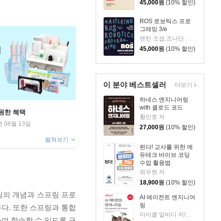
45,000
원
(10% 할인)
ROS 로보틱스 프로
그래밍 3/e
렌틴 조셉,조나단 카카체 공저/배진호 역
45,000
원
(10% 할인)
이 분야 베스트셀러
더보기
하네스 엔지니어링
with 클로드 코드
원한 혜택
황민호 저
년 08월 13일
27,000
원
(10% 할인)
펼쳐보기
된다! 교사를 위한 에
듀테크 바이브 코딩
수업 활용법
최우현 저
18,900
원
(10% 할인)
링의 개념과 스프링 프로
AI 에이전트 엔지니어
링
다. 또한 스프링과 통합
마이클 알바다 저/강민혁 역
며 학습할 수 있도록 구