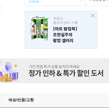
3,000원 ~
프랑스
퐁피두센터 기획
[아트 팝업북]
초현실주의
팝업 갤러리
배송/반품/교환