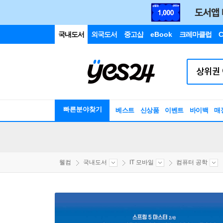
국내도서
외국도서
중고샵
eBook
크레마클럽
C
빠른분야찾기
베스트
신상품
이벤트
바이백
매
웰컴
국내도서
IT 모바일
컴퓨터 공학