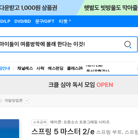
D/LP
DVD/BD
문구
/GIFT
티켓
독서유형검사
RBTI Lab
장안내
채널예스
사락
예스펀딩
클래스24
독서유형검사
크클 심야 독서 모임
OPEN
개발방법론
에이콘- 오픈소스 프로그래밍 시리즈
소득공제
스프링 5 마스터 2/e
스프링 부트, 스프