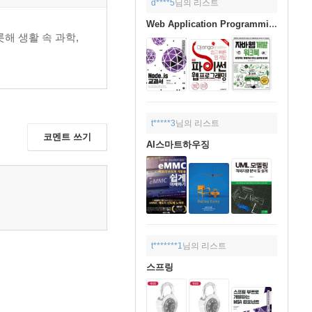
d****5
님의 리스트
Web Application Programming-Back-End Web Development
해 생활 속 과학,
t*****3
님의 리스트
코멘트 쓰기
AI스마트하우징
t*******1
님의 리스트
스프링