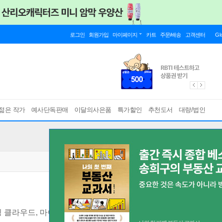
로그인
회원가입
마이페이지
카트
주문/배송
고객센터
Gl
젊은 작가
예사단독판매
이달의사은품
특가할인
추천도서
대량/법인
링 클라우드, 마이크로서비스, 리액티브, 코틀린까지