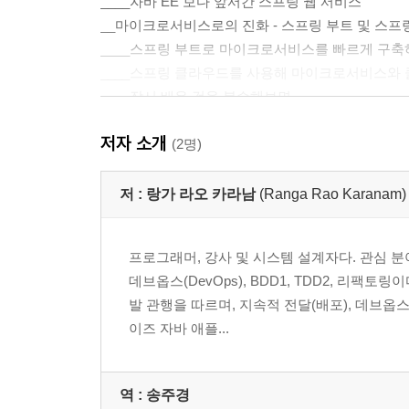
____자바 EE 보다 앞서간 스프링 웹 서비스
__마이크로서비스로의 진화 - 스프링 부트 및 스프
____스프링 부트로 마이크로서비스를 빠르게 구축
____스프링 클라우드를 사용해 마이크로서비스와
____잠시 배운 것을 복습해보면
__스프링 모듈
저자 소개
__스프링 코어 컨테이너
(2명)
__크로스 컷팅
__웹 - 스프링 MVC
저 :
랑가 라오 카라남
(Ranga Rao Karanam)
____비즈니스 레이어
____데이터 레이어
프로그래머, 강사 및 시스템 설계자다. 관심 
__스프링 프로젝트
데브옵스(DevOps), BDD1, TDD2, 리
____스프링 부트
발 관행을 따르며, 지속적 전달(배포), 데브
____스프링 클라우드
이즈 자바 애플...
____스프링 데이터
____스프링 배치
____스프링 시큐리티
역 :
송주경
____스프링 HATEOAS