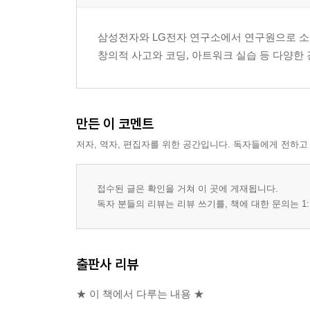
__스프링 프레임워크 5.0과 5.1의 새로운 기능
____기준선 업그레이드
삼성전자와 LG전자 연구소에서 연구원으로 소프
____자바 11 지원
창의적 사고와 코딩, 아트워크 실습 등 다양한
____스프링 프레임워크 코드에서 JDK8 기능 사용
____리액티브 프로그래밍 지원
____함수형 웹 프레임워크
만든 이 코멘트
____직소를 사용한 자바 모듈성
____코틀린 지원
저자, 역자, 편집자를 위한 공간입니다. 독자들에게 전하고
____삭제된 기능
__스프링 부트 2.0과 2.1의 새로운 기능
접수된 글은 확인을 거쳐 이 곳에 게재됩니다.
__요약
독자 분들의 리뷰는 리뷰 쓰기를, 책에 대한 문의는 1:
2장. 의존 관계 주입 및 단위 테스트
출판사 리뷰
__기술적 요구사항
__의존 관계
★ 이 책에서 다루는 내용 ★
__의존 관계를 갖는 이유