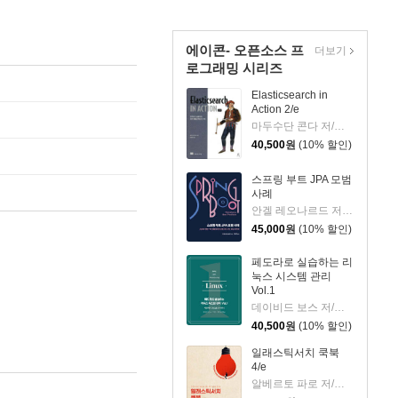
에이콘- 오픈소스 프
더보기
로그래밍 시리즈
Elasticsearch in
Action 2/e
마두수단 콘다 저/최중연 역
40,500
원
(10% 할인)
스프링 부트 JPA 모범
사례
안겔 레오나르드 저/한성곤 역
45,000
원
(10% 할인)
페도라로 실습하는 리
눅스 시스템 관리
Vol.1
데이비드 보스 저/김기주,나가진,송지연 공역
40,500
원
(10% 할인)
일래스틱서치 쿡북
4/e
알베르토 파로 저/이준호 역