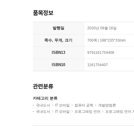
품목정보
발행일
2020년 09월 16일
쪽수, 무게, 크기
700쪽 | 188*235*33mm
ISBN13
9791161754406
ISBN10
1161754407
관련분류
카테고리 분류
국내도서
IT 모바일
컴퓨터 공학
개발방법론
국내도서
IT 모바일
프로그래밍 언어
프로그래밍 언어 