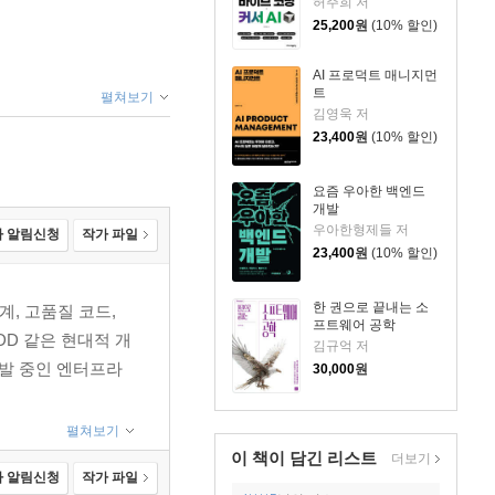
허주희 저
25,200
원
(10% 할인)
AI 프로덕트 매니지먼
트
펼쳐보기
김영욱 저
23,400
원
(10% 할인)
요즘 우아한 백엔드
개발
우아한형제들 저
 알림신청
작가 파일
23,400
원
(10% 할인)
한 권으로 끝내는 소
, 고품질 코드,
프트웨어 공학
DD 같은 현대적 개
김규억 저
개발 중인 엔터프라
30,000
원
펼쳐보기
이 책이 담긴
리스트
더보기
 알림신청
작가 파일