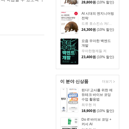
28,800
원
(10% 할인)
AI 시대의 엔지니어링
전략
드류 호스킨스 저/조쉬(김승권) 역
24,300
원
(10% 할인)
요즘 우아한 백엔드
개발
우아한형제들 저
23,400
원
(10% 할인)
이 분야 신상품
더보기
된다! 교사를 위한 에
듀테크 바이브 코딩
수업 활용법
최우현 저
18,900
원
(10% 할인)
Do it! 바이브 코딩 +
커서 AI