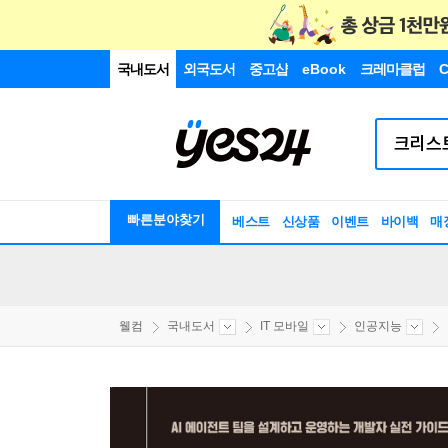
국내도서
외국도서
중고샵
eBook
크레마클럽
C
빠른분야찾기
베스트
신상품
이벤트
바이백
매
웰컴
국내도서
IT 모바일
인공지능