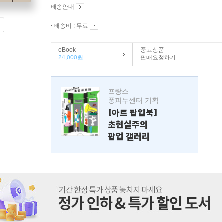
배송안내
배송비 : 무료
eBook
중고상품
24,000원
판매요청하기
프랑스
퐁피두센터 기획
[아트 팝업북]
초현실주의
팝업 갤러리