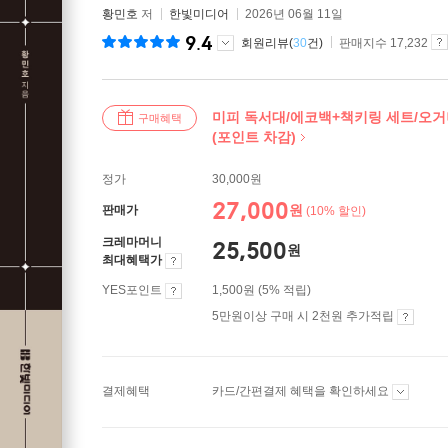
황민호
저
한빛미디어
2026년 06월 11일
9.4
회원리뷰(
30
건)
판매지수 17,232
미피 독서대/에코백+책키링 세트/오
구매혜택
(포인트 차감)
정가
30,000원
27,000
원
판매가
(10% 할인)
크레마머니
25,500
원
최대혜택가
YES포인트
1,500원 (5% 적립)
5만원이상 구매 시 2천원 추가적립
결제혜택
카드/간편결제 혜택을 확인하세요