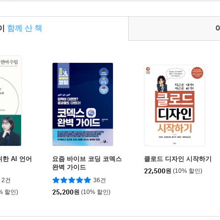
들이
함께 산 책
한 AI 언어
요즘 바이브 코딩 코덱스
클로드 디자인 시작하기
완벽 가이드
22,500
원
(10% 할인)
2건
36건
% 할인)
25,200
원
(10% 할인)