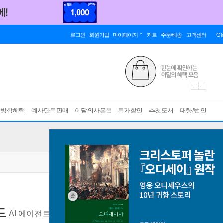
로그인
회원가입
마이페이지
카트
주문/배송
고객센터
Gl
름방학혜택
예사단독판매
이달의사은품
특가할인
추천도서
대량/법인
드
AI 에이전트 팀을 설계하고 운영하는 개발자 실전 가이드