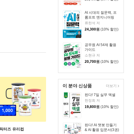
AI 시대의 질문력, 프
롬프트 엔지니어링
류한석 저
24,300
원
(10% 할인)
공무원 AI 54제 활용
가이드
소현규 저
20,700
원
(10% 할인)
이 분야 신상품
더보기
된다! 7일 실무 엑셀
한정희 저
19,800
원
(10% 할인)
된다! AI 챗봇 만들기
캐릭터즈 유리컵
& AI 활용 입문서(3권)