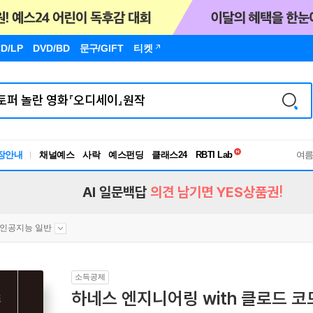
D/LP
DVD/BD
문구
/GIFT
티켓
독서유형검사
장안내
채널예스
사락
예스펀딩
클래스24
RBTI Lab
여
독서유형검사
AI 일문백답
의견 남기면 YES상품권!
인공지능 일반
소득공제
하네스 엔지니어링 with 클로드 코