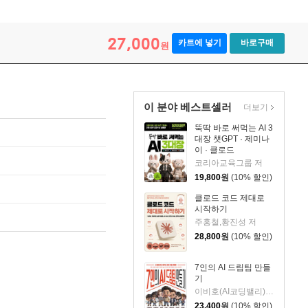
27,000
카트에 넣기
바로구매
원
이 분야 베스트셀러
더보기
뚝딱 바로 써먹는 AI 3
대장 챗GPT · 제미나
이 · 클로드
코리아교육그룹 저
19,800
원
(10% 할인)
클로드 코드 제대로
시작하기
주홍철,황진성 저
28,800
원
(10% 할인)
7인의 AI 드림팀 만들
기
이비호(AI코딩밸리) 저
23,400
원
(10% 할인)