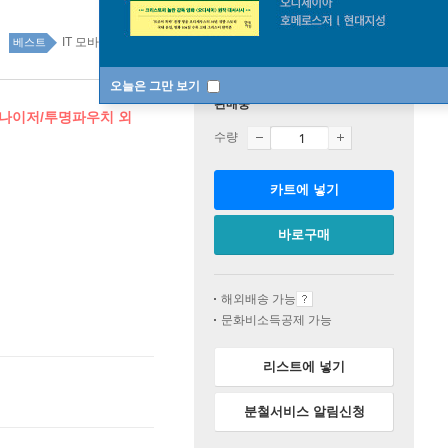
IT 모바일 12위
IT 모바일 top20 10주
베스트
오늘은 그만 보기
판매중
거나이저/투명파우치 외
수량
카트에 넣기
바로구매
해외배송 가능
문화비소득공제 가능
리스트에 넣기
분철서비스 알림신청