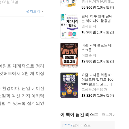
권서림,이재윤,정해준,프롬프트 크리에이터 저
년 08월 31일
55,800
원
(10% 할인)
펼쳐보기
된다! 하루 만에 끝내
는 제미나이 활용법
권서림 저
18,900
원
(10% 할인)
이런 거야 클로드 데
스크톱
이호준 저
19,800
원
(10% 할인)
니어링을 체계적으로 정리
 깃허브에서 3천 개 이상
요즘 교사를 위한 바
이브코딩 밀키트 100
with 클로드 코드, 러
 환경이다. 단일 에이전
버블
고상용,이준용 저
스킬과 여섯 가지 아키텍
17,820
원
(10% 할인)
익힐 수 있도록 설계되었
이 책이 담긴
리스트
더보기
j*****2
님의 리스트