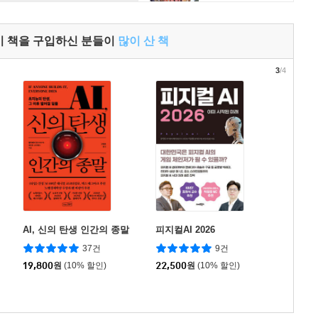
이 책을 구입하신 분들이
많이 산 책
3
/4
AI, 신의 탄생 인간의 종말
피지컬AI 2026
37건
9건
19,800
원
(10% 할인)
22,500
원
(10% 할인)