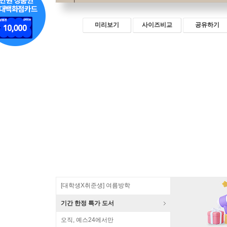
미리보기
사이즈비교
공유하기
[대학생X취준생] 여름방학
기간 한정 특가 도서
오직, 예스24에서만