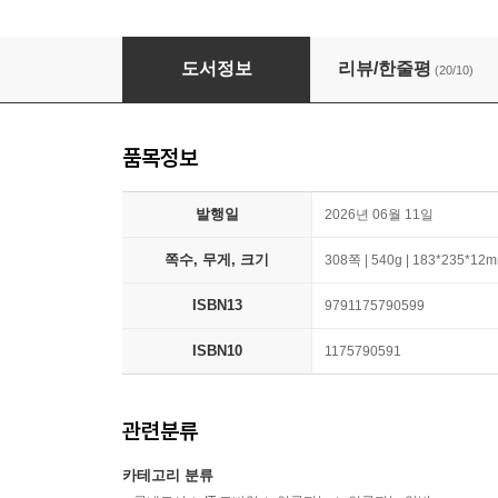
하네스 엔지니어링 with 클로드 코드
도서정보
리뷰/한줄평
(20/10)
품목정보
발행일
2026년 06월 11일
쪽수, 무게, 크기
308쪽 | 540g | 183*235*12
ISBN13
9791175790599
ISBN10
1175790591
관련분류
카테고리 분류