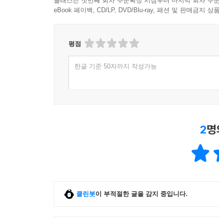
클래스는 첫번째 회차 주문확정 시점부터 마지막 회차 주문
그냥 지나갈 뻔했지만, 구글이 만들었다는 이야기에 
eBook 페이백, CD/LP, DVD/Blu-ray, 패션 및 판매금
____핵심 플러터 프레임워크 라이브러리
____다트 라이브러리
인터넷에 있는 많은 플러터 샘플 앱을 본다면 가
____기타(지원) 라이브러리
감성도 고려한 프레임워크라는 생각이 들 것이다.
평점
__요약
한국에 한 권도 없었기에 사람들에게 큰 도움이 될
한글 기준 50자까지 작성가능
1호 플러터 책이 되지는 못했지만 책 내용만큼은 
5장. 플러터북, 파트 I
다트라는 새로운 언어를 사용해야 한다는 부담감은
완성하게 될 것이다. 이 책은 개발 초심자가 따라 하
__무엇을 만들 것인가?
따라 할 수 있을 것이다. 플러터가 앱 개발 시장
__프로젝트 시작
2
명
개발 프레임워크 중에서 플러터가 가장 완성도 있
__구성과 플러그인
바란다.
__UI 구조
__앱 코드 구조
__출발선
__전역 유틸리티
클린봇
이 부적절한 글을 감지 중입니다.
__상태 관리
__쉬운 것부터 시작: 메모