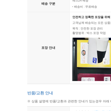
예스24 배송
____AppointmentsModel.dart
배송 구분
배송비 : 무료배송
____AppointmentsDBWorker.dart
____Appointments.dart
안전하고 정확한 포장을 위해 
____AppointementsList.dart
고객님께 배송되는 모든 상품을
____AppointmentsEntry.dart
목적 : 안전한 포장 관리
촬영범위 : 박스 포장 작업
__연락처
____ContactsModel.dart
포장 안내
____ContactsDBWorker.dart
____Contacts.dart
____ContactsList.dart
____ContactsEntry.dart
__요약
반품/교환 안내
7장. 플러터챗, 파트 I: 서버
※ 상품 설명에 반품/교환과 관련한 안내가 있는경우 아래 
__그것을 만들 수 있을까? 물론 만들 수 있다. 하