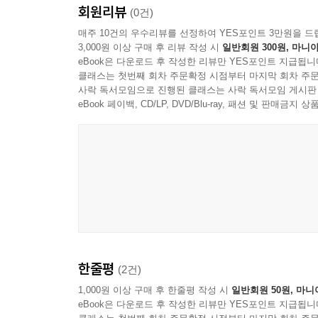
____AnimatedCrossFade
회원리뷰
또한 노드js(Node.js)와 웹소켓(WebSocke
(0건)
____AnimatedDefaultTextStyle
플러터 개발에 활용할 수도 있다.
매주 10건의 우수리뷰를 선정하여 YES포인트 3만원을 드
____기타: AnimatedOpacity, AnimatedPositioned, Posi
3,000원 이상 구매 후 리뷰 작성 시
일반회원 300원, 마니아
AnimatedSize, ScaleTransition, SizeTransition, Rota
eBook은 다운로드 후 작성한 리뷰만 YES포인트 지급됩니
또 처음 두 앱과 완전히 다른 세 번째 앱도 준비돼
클래스는 첫번째 회차 주문확정 시점부터 마지막 회차 주문
__드래그 앤 드롭
이유도 있고 플러터를 다른 각도에서 볼 기회를 줘
사락 독서모임으로 진행된 클래스는 사락 독서모임 게시판
__데이터 뷰
확실히 만들기 재미있고 작은 재미는 누구도 다치게
eBook 페이백, CD/LP, DVD/Blu-ray, 패션 및 판매금
____Table
____DataTable
결국 플러터를 잘 다룰 수 있게 될 것이며, 이를 통
____GridView
무엇을 배우는 가장 좋은 방법은 직접 수행하는 
____ListView와 ListTile
확인하라. 각 앱과 관련된 장을 다 읽었을 때 하
__기타 위젯
나타나는 내용에 큰 차이가 생길 수 있다는 것을 곧 
____CircularProgressIndicator(CupertinoActivityInd
____Icon
____Image
★ 옮긴이의 말 ★
____Chip
한줄평
(2건)
____FloatingActionButton
새로운 것을 배우는 것은 항상 신나는 일이다. 하
1,000원 이상 구매 후 한줄평 작성 시
일반회원 50원, 마니
____PopupMenuButton
eBook은 다운로드 후 작성한 리뷰만 YES포인트 지급됩니
미국에서는 정말 뜨거운 반응을 그대로 느낄 수 있
__API