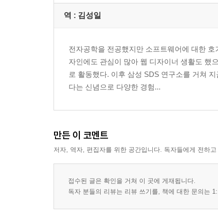
____흐름 제어(및 논리) 구조
역 :
김성일
____void
____연산자
____다트에서의 객체지향
전자공학을 전공했지만 소프트웨어에 대한 호기심
____함수와 놀기
자인에도 관심이 많아 웹 디자이너 생활도 했으
____어써션
로 활동했다. 이후 삼성 SDS 연구소를 거쳐 
____시간 초과: 비동기
다는 신념으로 다양한 경험...
____라이브러리(및 가시성)
____예외 처리
____제너레이터
만든 이 코멘트
____메타데이터
____제네릭
저자, 역자, 편집자를 위한 공간입니다. 독자들에게 전하고
__요약
접수된 글은 확인을 거쳐 이 곳에 게재됩니다.
독자 분들의 리뷰는 리뷰 쓰기를, 책에 대한 문의는 1:
3장. 플러터, 파트 I