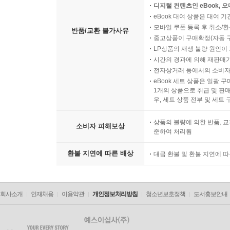
__Home.dart
디지털 컨텐츠인 eBook, 
__AppDrawer.dart
eBook 대여 상품은 대여 기
__Lobby.dart
모바일 쿠폰 등록 후 취소/환
반품/교환 불가사유
중고상품이 구매확정(자동 
__CreateRoom.dart
LP상품의 재생 불량 원인이 기
____Form 구성
시간의 경과에 의해 재판매가
__UserList.dart
전자상거래 등에서의 소비자
__Room.dart
eBook 세트 상품은 일괄 
1개의 상품으로 취급 및 판매
____대화방 기능 메뉴
우, 세트 상품 전부 및 세트
____메인 화면 내용
____사용자 초대 또는 쫓아내기
상품의 불량에 의한 반품, 교
소비자 피해보상
준하여 처리됨
__요약
환불 지연에 따른 배상
대금 환불 및 환불 지연에 
9장. 플러터히어로: 플러터 게임
회사소개
인재채용
이용약관
개인정보처리방침
청소년보호정책
도서홍보안내
__지금까지의 이야기
__기본 레이아웃
__디렉터리 구조와 구성 요소 소스 파일