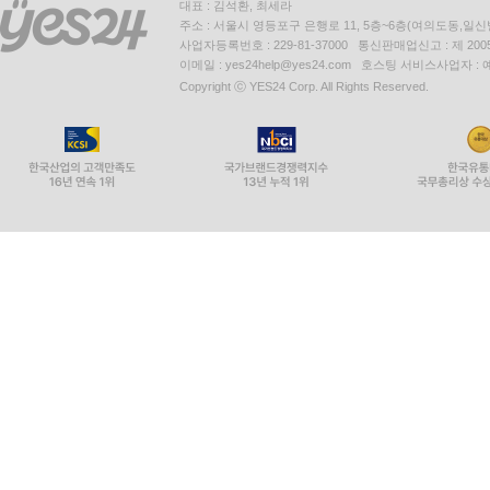
대표 : 김석환, 최세라
__구성: pubspec.yaml
주소 : 서울시 영등포구 은행로 11, 5층~6층(여의도동,일신
사업자등록번호 : 229-81-37000 통신판매업신고 : 제 200
__GameObject 클래스
이메일 : yes24help@yes24.com 호스팅 서비스사업자 :
__GameObject에서 확장: Enemy 클래스
Copyright ⓒ YES24 Corp. All Rights Reserved.
__GameObject에서 확장: Player 클래스
__모든 것이 시작되는 곳: main.dart
__메인 게임 루프와 핵심 게임 로직
____킥오프
____최초 초기화
____게임 상태 재설정
____메인 게임 루프
____충돌 확인
____객체의 무작위 배치
____에너지 전달
__제어: InputController.dart
__요약