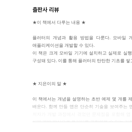
__위젯 뷔페
출판사 리뷰
____레이아웃
____내비게이션
★이 책에서 다루는 내용 ★
____입력
____다이얼로그, 팝업, 메시지
플러터의 개념과 활용 방법을 다룬다. 모바일 
__요약
애플리케이션을 개발할 수 있다.
이 책은 크게 모바일 기기에 설치하고 실제로 실행
구성돼 있다. 이를 통해 플러터의 탄탄한 기초를 쌓
4장. 플러터, 파트 II
__위젯 스타일링
★ 지은이의 말 ★
____Theme와 ThemeData
____Opacity
이 책에서는 개념을 설명하는 초반 예제 몇 개를 
____DecoratedBox
배운다. 함께 만들 앱은 단순히 기술을 보여주는 
____Transform
저자가 개발 과정에서 겪었던 문제점을 포함해 앱 
__애니메이션과 트랜지션
실제 개발 방식으로 플러터를 경험해볼 수 있는 기회
____AnimatedContainer