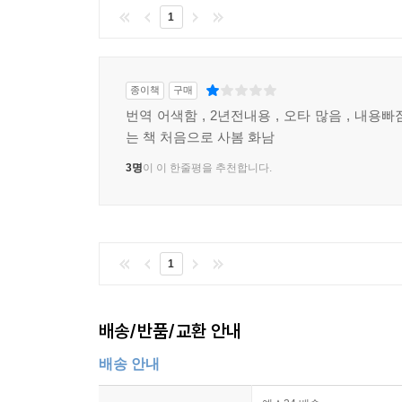
____시작점: Notes.dart
1
____모델: NotesModel.dart
____데이터베이스 계층: NotesDBWorker.dart
____리스트 화면: NotesList.dart
종이책
구매
____입력 화면: NotesEntry.dart
번역 어색함 , 2년전내용 , 오타 많음 , 내용
__요약
는 책 처음으로 사봄 화남
3명
이 이 한줄평을 추천합니다.
6장. 플러터북, 파트 II
__작업
1
____TasksModel.dart
____TasksDBWorker.dart
____Tasks.dart
배송/반품/교환 안내
____TasksList.dart
배송 안내
____TasksEntry.dart
__날짜 정하기: 일정