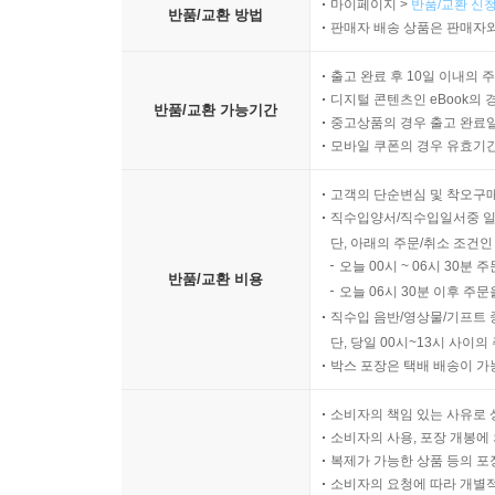
마이페이지 >
반품/교환 신청
__노드
반품/교환 방법
판매자 배송 상품은 판매자와
__통신 회선 개방 유지: socket.io
__플러터챗 서버 코드
출고 완료 후 10일 이내의 
____상태와 객체 소개
디지털 콘텐츠인 eBook의 
반품/교환 가능기간
____메시지
중고상품의 경우 출고 완료일
모바일 쿠폰의 경우 유효기간(
__요약
고객의 단순변심 및 착오구
직수입양서/직수입일서중 일
8장. 플러터챗, 파트 II: 클라이언트
단, 아래의 주문/취소 조건인
오늘 00시 ~ 06시 30분 
반품/교환 비용
오늘 06시 30분 이후 주문
__Model.dart
직수입 음반/영상물/기프트 
__Connector.dart
단, 당일 00시~13시 사이
____서버 바운드 메시지 함수
박스 포장은 택배 배송이 가
____클라이언트 바운드 메시지 핸들러
__main.dart
소비자의 책임 있는 사유로 
__LoginDialog.dart
소비자의 사용, 포장 개봉에 
복제가 가능한 상품 등의 포장을 
____기존 사용자 로그인
소비자의 요청에 따라 개별