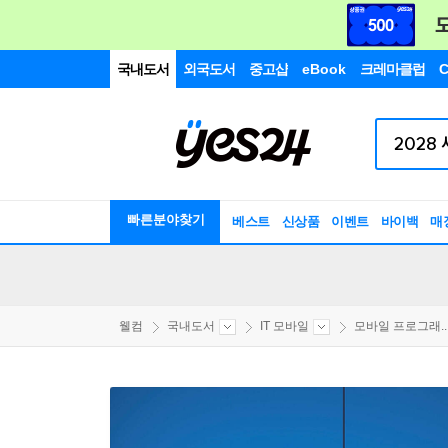
국내도서
외국도서
중고샵
eBook
크레마클럽
C
빠른분야찾기
베스트
신상품
이벤트
바이백
매
웰컴
국내도서
IT 모바일
모바일 프로그래..