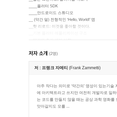
____플러터 SDK
____안드로이드 스튜디오
__ (약간 덜) 전형적인 ‘Hello, World!’ 앱
__핫 리로드: 이것을 좋아할 것이다.
__기본 플러터 애플리케이션 구조
__약간의 추가 세부 사항
__요약
저자 소개
(2명)
2장. 다트를 제대로 알아보기
저 :
프랭크 자메티
(Frank Zammetti)
__꼭 알아야 하는 것
아주 작다는 의미로 ‘약간의’ 명성이 있는기술 
____노코멘트: 주석에 관해
에 아키텍트라고 쓰지만 여전히 개발자로 일하며
____변수
는 코드를 만들지 않을 때는 공상 과학 영화를 
____데이터 타입(자료형)
앗아갈지도 모를 ...
____열거형
____as와 is 키워드