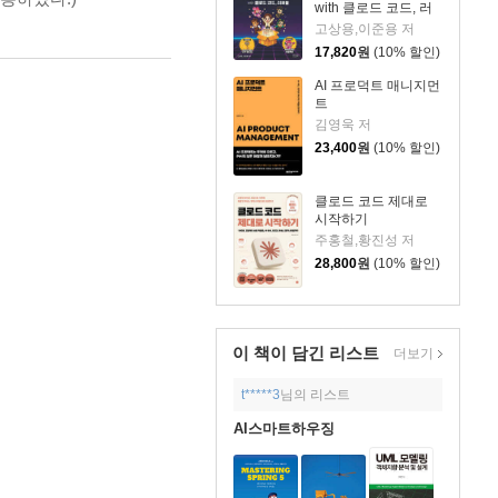
with 클로드 코드, 러
버블
고상용,이준용 저
17,820
원
(10% 할인)
AI 프로덕트 매니지먼
트
김영욱 저
23,400
원
(10% 할인)
클로드 코드 제대로
시작하기
주홍철,황진성 저
28,800
원
(10% 할인)
이 책이 담긴
리스트
더보기
t*****3
님의 리스트
AI스마트하우징