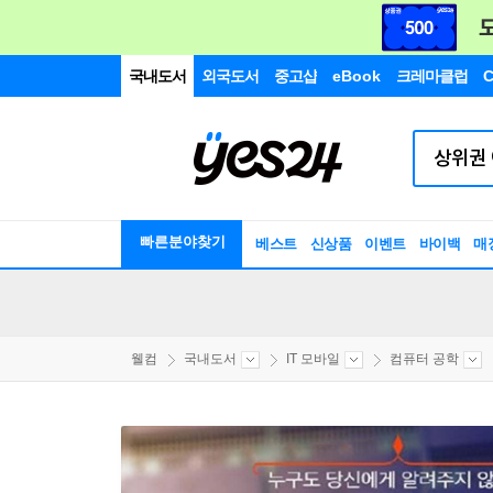
국내도서
외국도서
중고샵
eBook
크레마클럽
C
빠른분야찾기
베스트
신상품
이벤트
바이백
매
웰컴
국내도서
IT 모바일
컴퓨터 공학