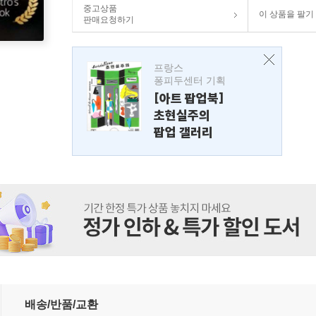
중고상품
이 상품을 팔기
판매요청하기
프랑스
퐁피두센터 기획
[아트 팝업북]
초현실주의
팝업 갤러리
배송/반품/교환