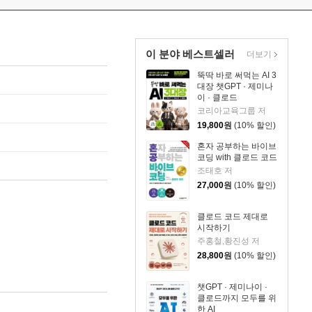
이 분야 베스트셀러
더보기
뚝딱 바로 써먹는 AI 3
대장 챗GPT · 제미나
이 · 클로드
코리아교육그룹 저
19,800
원
(10% 할인)
혼자 공부하는 바이브
코딩 with 클로드 코드
조태호 저
27,000
원
(10% 할인)
클로드 코드 제대로
시작하기
주홍철,황진성 저
28,800
원
(10% 할인)
챗GPT · 제미나이 ·
클로드까지 모두를 위
한 AI