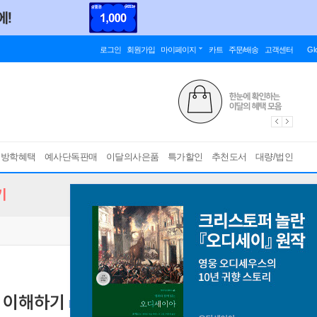
로그인
회원가입
마이페이지
카트
주문/배송
고객센터
Gl
름방학혜택
예사단독판매
이달의사은품
특가할인
추천도서
대량/법인
기
게 이해하기
[ POD 도서 ]