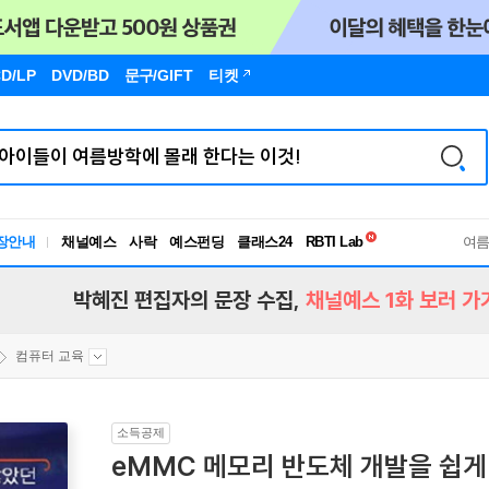
D/LP
DVD/BD
문구
/GIFT
티켓
독서유형검사
RBTI Lab
장안내
채널예스
사락
예스펀딩
클래스24
여
독서유형검사
박혜진 편집자의 문장 수집,
채널예스 1화 보러 가
컴퓨터 교육
소득공제
eMMC 메모리 반도체 개발을 쉽