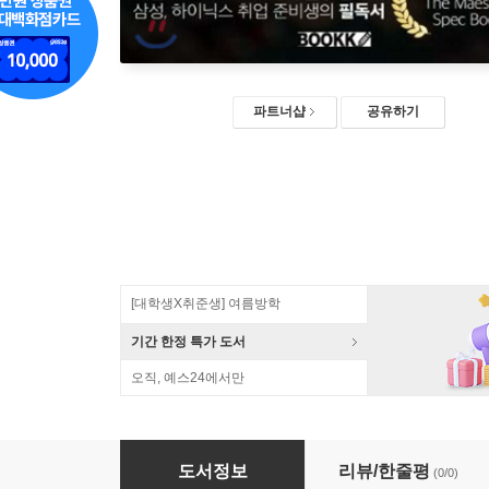
파트너샵
공유하기
[대학생X취준생] 여름방학
기간 한정 특가 도서
오직, 예스24에서만
eMMC 메모리 반도체 개발을 쉽게 이해하기
도서정보
리뷰/한줄평
(0/0)