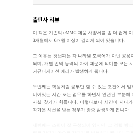
2-2. High Speed System Block diagram 40
2-2-1. HS200 System Block diagram 40
2-2-2. HS400 System Block diagram 41
출판사 리뷰
2-3. eMMC Power-up 41
이 책은 기존의 eMMC 제품 사양서를 좀 더 쉽게
2-3-1. eMMC voltage combinations 41
3개월에서 6개월 이상이 걸리게 되어 있습니다.
2-3-2. Power supply Voltages 42
2-3-3. Power-up 42
그 이유는 첫번째는 각 나라별 모국어가 아닌 공용
2-3-4. Power-up diagram 42
되며, 개별 번역 능력의 차이 때문에 의미를 모든 
2-3-5. eMMC power-up diagram 44
커뮤니케이션 에러가 발생하게 됩니다.
2-3-6. eMMC power-up guidelines 44
2-3-7. eMMC power cycle 45
두번째는 학생처럼 공부만 할 수 있는 조건에서 일
비어있는 시간 또는 업무를 하면서 연관된 부분에
2-4. eMMC bus 46
사실 찾기가 힘듭니다. 이렇다보니 시간이 지나가
2-4-1. Bus circuitry diagram 46
따가운 시선을 받는 경우가 종종 발생하게 됩니다.
2-4-2. Bus signal levels 47
2-4-3. Programmable Card output driver 48
세번째는 스펙이 잘 구성되어 있지만, 그 정렬 방
2-4-4. DSR register content 48
뒤로 갔다가 앞으로 갔다가를 반복하게 됩니다. 그