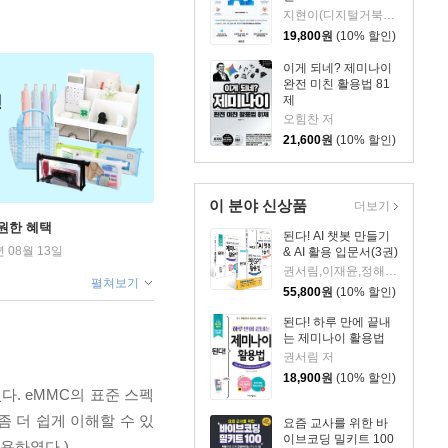
지현이(디지털거북이) 저
19,800
원
(10% 할인)
이게 되네? 제미나이
완전 미친 활용법 81
제
오힘찬 저
21,600
원
(10% 할인)
이 분야 신상품
더보기
원한 혜택
된다! AI 챗봇 만들기
년 08월 13일
& AI 활용 입문서(3권)
권서림,이재윤,정해준,프롬프트 크리에이터 저
펼쳐보기
55,800
원
(10% 할인)
된다! 하루 만에 끝내
는 제미나이 활용법
권서림 저
18,900
원
(10% 할인)
. eMMC의 표준 스펙
좀 더 쉽게 이해할 수 있
요즘 교사를 위한 바
이브코딩 밀키트 100
용하였다.)