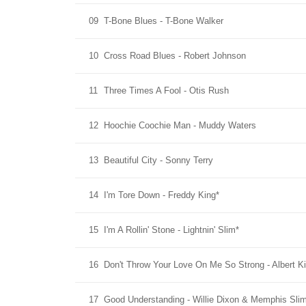
09
T-Bone Blues - T-Bone Walker
10
Cross Road Blues - Robert Johnson
11
Three Times A Fool - Otis Rush
12
Hoochie Coochie Man - Muddy Waters
13
Beautiful City - Sonny Terry
14
I'm Tore Down - Freddy King*
15
I'm A Rollin' Stone - Lightnin' Slim*
16
Don't Throw Your Love On Me So Strong - Albert K
17
Good Understanding - Willie Dixon & Memphis Sli