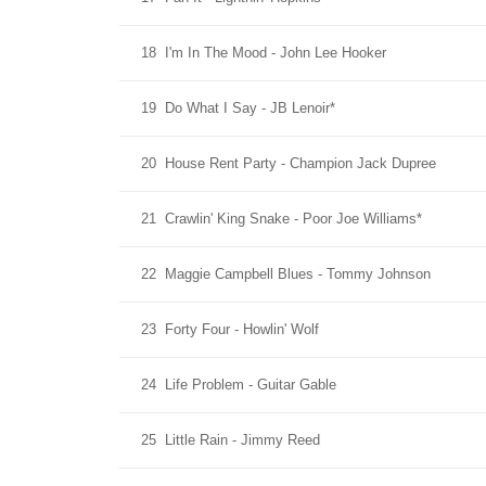
18
I'm In The Mood - John Lee Hooker
19
Do What I Say - JB Lenoir*
20
House Rent Party - Champion Jack Dupree
21
Crawlin' King Snake - Poor Joe Williams*
22
Maggie Campbell Blues - Tommy Johnson
23
Forty Four - Howlin' Wolf
24
Life Problem - Guitar Gable
25
Little Rain - Jimmy Reed