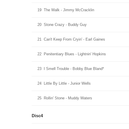
19
The Walk - Jimmy McCracklin
20
Stone Crazy - Buddy Guy
21
Can't Keep From Cryin' - Earl Gaines
22
Penitentiary Blues - Lightnin' Hopkins
23
I Smell Trouble - Bobby Blue Bland*
24
Little By Little - Junior Wells
25
Rollin' Stone - Muddy Waters
Disc4