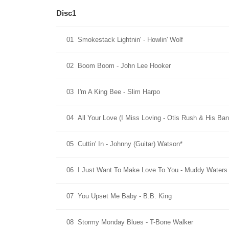
Disc1
01
Smokestack Lightnin' - Howlin' Wolf
02
Boom Boom - John Lee Hooker
03
I'm A King Bee - Slim Harpo
04
All Your Love (I Miss Loving - Otis Rush & His Ba
05
Cuttin' In - Johnny (Guitar) Watson*
06
I Just Want To Make Love To You - Muddy Waters
07
You Upset Me Baby - B.B. King
08
Stormy Monday Blues - T-Bone Walker