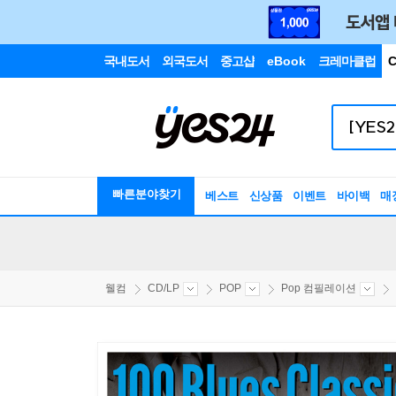
국내도서
외국도서
중고샵
eBook
크레마클럽
C
빠른분야찾기
베스트
신상품
이벤트
바이백
매
웰컴
CD/LP
POP
Pop 컴필레이션