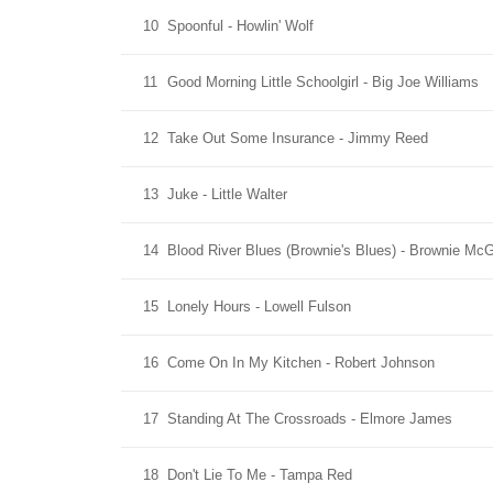
10
Spoonful - Howlin' Wolf
11
Good Morning Little Schoolgirl - Big Joe Williams
12
Take Out Some Insurance - Jimmy Reed
13
Juke - Little Walter
14
Blood River Blues (Brownie's Blues) - Brownie Mc
15
Lonely Hours - Lowell Fulson
16
Come On In My Kitchen - Robert Johnson
17
Standing At The Crossroads - Elmore James
18
Don't Lie To Me - Tampa Red