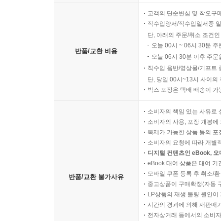
고객의 단순변심 및 착오구
직수입양서/직수입일서중 일
단, 아래의 주문/취소 조건인
오늘 00시 ~ 06시 30분 
반품/교환 비용
오늘 06시 30분 이후 주문
직수입 음반/영상물/기프트 
단, 당일 00시~13시 사이
박스 포장은 택배 배송이 가
소비자의 책임 있는 사유로 
소비자의 사용, 포장 개봉에 
복제가 가능한 상품 등의 포장을 
소비자의 요청에 따라 개별
디지털 컨텐츠인 eBook, 
eBook 대여 상품은 대여 기
모바일 쿠폰 등록 후 취소/환
반품/교환 불가사유
중고상품이 구매확정(자동 
LP상품의 재생 불량 원인이 기
시간의 경과에 의해 재판매가
전자상거래 등에서의 소비자