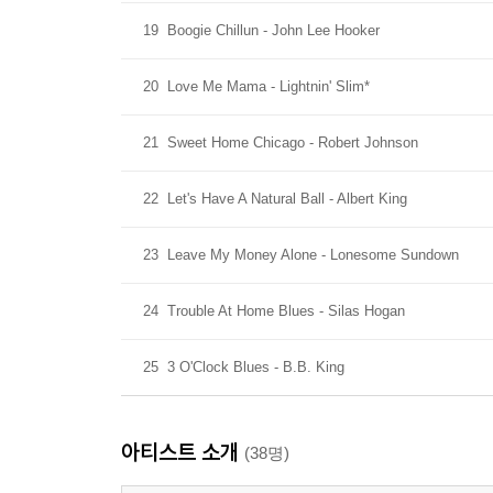
19
Boogie Chillun - John Lee Hooker
20
Love Me Mama - Lightnin' Slim*
21
Sweet Home Chicago - Robert Johnson
22
Let's Have A Natural Ball - Albert King
23
Leave My Money Alone - Lonesome Sundown
24
Trouble At Home Blues - Silas Hogan
25
3 O'Clock Blues - B.B. King
아티스트 소개
(38명)