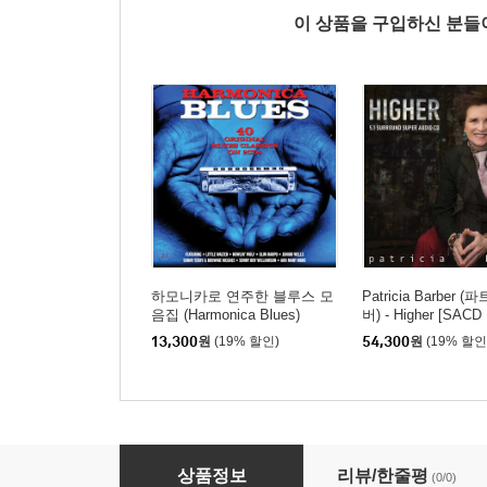
이 상품을 구입하신 분
하모니카로 연주한 블루스 모
Patricia Barber 
음집 (Harmonica Blues)
버) - Higher [SACD 
13,300
원
(19% 할인)
54,300
원
(19% 할인
100곡의 블루스 명곡 모음집 (100 Blues Classic
상품정보
리뷰/한줄평
(0/0)