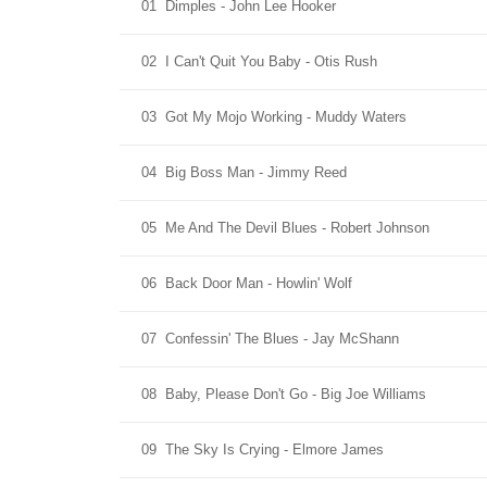
01
Dimples - John Lee Hooker
02
I Can't Quit You Baby - Otis Rush
03
Got My Mojo Working - Muddy Waters
04
Big Boss Man - Jimmy Reed
05
Me And The Devil Blues - Robert Johnson
06
Back Door Man - Howlin' Wolf
07
Confessin' The Blues - Jay McShann
08
Baby, Please Don't Go - Big Joe Williams
09
The Sky Is Crying - Elmore James