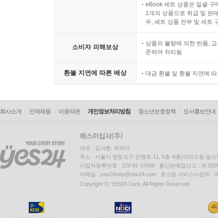
eBook 세트 상품은 일괄 
1개의 상품으로 취급 및 판매
우, 세트 상품 전부 및 세트
상품의 불량에 의한 반품, 교
소비자 피해보상
준하여 처리됨
환불 지연에 따른 배상
대금 환불 및 환불 지연에 
회사소개
인재채용
이용약관
개인정보처리방침
청소년보호정책
도서홍보안내
대표 : 김석환, 최세라
주소 : 서울시 영등포구 은행로 11, 5층~6층(여의도동,일신
사업자등록번호 : 229-81-37000 통신판매업신고 : 제 200
이메일 : yes24help@yes24.com 호스팅 서비스사업자 :
Copyright ⓒ YES24 Corp. All Rights Reserved.