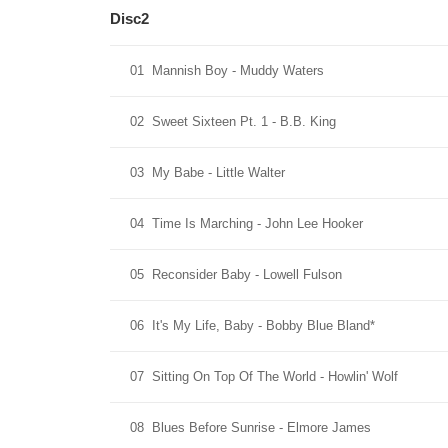
Disc2
01
Mannish Boy - Muddy Waters
02
Sweet Sixteen Pt. 1 - B.B. King
03
My Babe - Little Walter
04
Time Is Marching - John Lee Hooker
05
Reconsider Baby - Lowell Fulson
06
It's My Life, Baby - Bobby Blue Bland*
07
Sitting On Top Of The World - Howlin' Wolf
08
Blues Before Sunrise - Elmore James