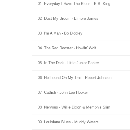
01
Everyday I Have The Blues - B.B. King
02
Dust My Broom - Elmore James
03
I'm A Man - Bo Diddley
04
The Red Rooster - Howlin' Wolf
05
In The Dark - Little Junior Parker
06
Hellhound On My Trail - Robert Johnson
07
Catfish - John Lee Hooker
08
Nervous - Willie Dixon & Memphis Slim
09
Louisiana Blues - Muddy Waters