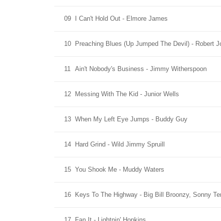
09
I Can't Hold Out - Elmore James
10
Preaching Blues (Up Jumped The Devil) - Robert 
11
Ain't Nobody's Business - Jimmy Witherspoon
12
Messing With The Kid - Junior Wells
13
When My Left Eye Jumps - Buddy Guy
14
Hard Grind - Wild Jimmy Spruill
15
You Shook Me - Muddy Waters
16
Keys To The Highway - Big Bill Broonzy, Sonny T
17
Fan It - Lightnin' Hopkins