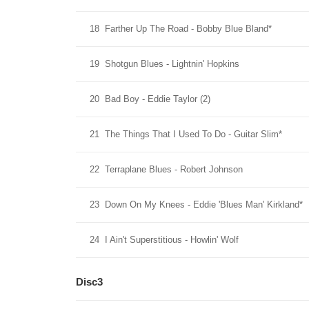
18
Farther Up The Road - Bobby Blue Bland*
19
Shotgun Blues - Lightnin' Hopkins
20
Bad Boy - Eddie Taylor (2)
21
The Things That I Used To Do - Guitar Slim*
22
Terraplane Blues - Robert Johnson
23
Down On My Knees - Eddie 'Blues Man' Kirkland*
24
I Ain't Superstitious - Howlin' Wolf
Disc3