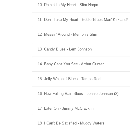
10
Rainin' In My Heart - Slim Harpo
11
Don't Take My Heart - Eddie 'Blues Man' Kirkland*
12
Messin' Around - Memphis Slim
13
Candy Blues - Lem Johnson
14
Baby Can't You See - Arthur Gunter
15
Jelly Whippin' Blues - Tampa Red
16
New Falling Rain Blues - Lonnie Johnson (2)
17
Later On - Jimmy McCracklin
18
I Can't Be Satisfied - Muddy Waters