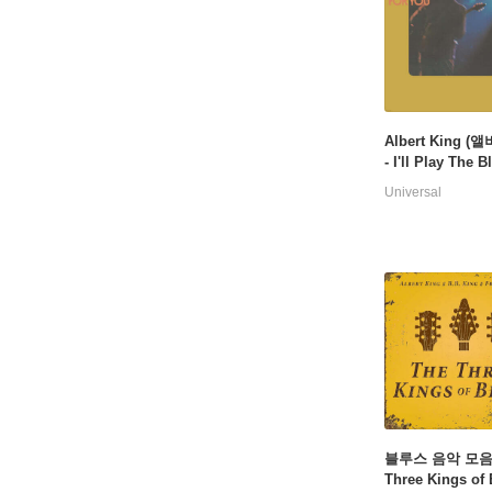
Albert King (
- I'll Play The 
You [LP]
Universal
블루스 음악 모음집
Three Kings of 