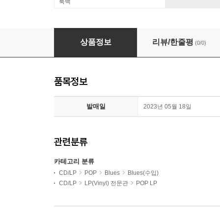
룩백
Albert King (알버트 킹) - Born Under A Bad Si
상품정보
리뷰/한줄평
(0/0)
품목정보
발매일
2023년 05월 18일
관련분류
카테고리 분류
CD/LP
POP
Blues
Blues(수입)
CD/LP
LP(Vinyl) 전문관
POP LP