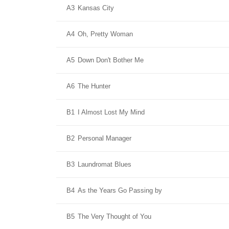
A3
Kansas City
A4
Oh, Pretty Woman
A5
Down Don't Bother Me
A6
The Hunter
B1
I Almost Lost My Mind
B2
Personal Manager
B3
Laundromat Blues
B4
As the Years Go Passing by
B5
The Very Thought of You