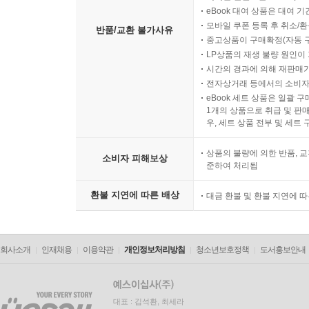
eBook 대여 상품은 대여 기
모바일 쿠폰 등록 후 취소/환
반품/교환 불가사유
중고상품이 구매확정(자동 
LP상품의 재생 불량 원인이 기
시간의 경과에 의해 재판매가
전자상거래 등에서의 소비자
eBook 세트 상품은 일괄 
1개의 상품으로 취급 및 판매
우, 세트 상품 전부 및 세트
상품의 불량에 의한 반품, 교
소비자 피해보상
준하여 처리됨
환불 지연에 따른 배상
대금 환불 및 환불 지연에 
회사소개
인재채용
이용약관
개인정보처리방침
청소년보호정책
도서홍보안내
대표 : 김석환, 최세라