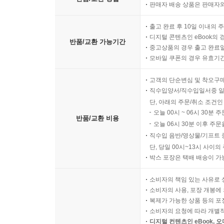
판매자 배송 상품은 판매자와
출고 완료 후 10일 이내의 
디지털 콘텐츠인 eBook의 
반품/교환 가능기간
중고상품의 경우 출고 완료일
모바일 쿠폰의 경우 유효기간(
고객의 단순변심 및 착오구
직수입양서/직수입일서중 일
단, 아래의 주문/취소 조건인
오늘 00시 ~ 06시 30분 
반품/교환 비용
오늘 06시 30분 이후 주문
직수입 음반/영상물/기프트 
단, 당일 00시~13시 사이
박스 포장은 택배 배송이 가
소비자의 책임 있는 사유로 
소비자의 사용, 포장 개봉에 
복제가 가능한 상품 등의 포장을 
소비자의 요청에 따라 개별
디지털 컨텐츠인 eBook, 