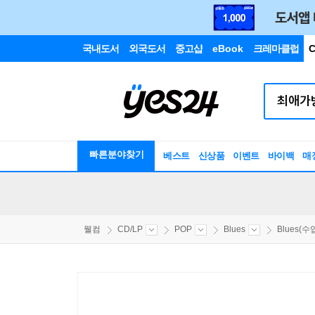
국내도서
외국도서
중고샵
eBook
크레마클럽
C
빠른분야찾기
베스트
신상품
이벤트
바이백
매
웰컴
CD/LP
POP
Blues
Blues(수