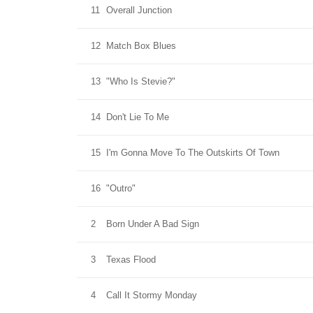
11
Overall Junction
12
Match Box Blues
13
"Who Is Stevie?"
14
Don't Lie To Me
15
I'm Gonna Move To The Outskirts Of Town
16
"Outro"
2
Born Under A Bad Sign
3
Texas Flood
4
Call It Stormy Monday