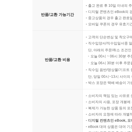
출고 완료 후 10일 이내의 
디지털 콘텐츠인 eBook의 
반품/교환 가능기간
중고상품의 경우 출고 완료일
모바일 쿠폰의 경우 유효기간(
고객의 단순변심 및 착오구
직수입양서/직수입일서중 일
단, 아래의 주문/취소 조건인
오늘 00시 ~ 06시 30분 
반품/교환 비용
오늘 06시 30분 이후 주문
직수입 음반/영상물/기프트 
단, 당일 00시~13시 사이
박스 포장은 택배 배송이 가
소비자의 책임 있는 사유로 
소비자의 사용, 포장 개봉에 
복제가 가능한 상품 등의 포장을 
소비자의 요청에 따라 개별
디지털 컨텐츠인 eBook, 
eBook 대여 상품은 대여 기