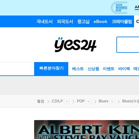
국내도서
외국도서
중고샵
eBook
크레마클럽
C
빠른분야찾기
베스트
신상품
이벤트
바이백
매
웰컴
CD/LP
POP
Blues
Blues(수