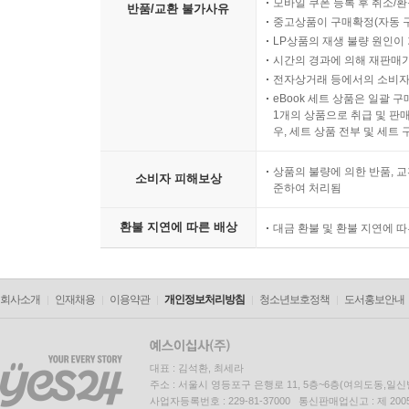
모바일 쿠폰 등록 후 취소/환
반품/교환 불가사유
중고상품이 구매확정(자동 
LP상품의 재생 불량 원인이 기
시간의 경과에 의해 재판매가
전자상거래 등에서의 소비자
eBook 세트 상품은 일괄 
1개의 상품으로 취급 및 판매
우, 세트 상품 전부 및 세트
상품의 불량에 의한 반품, 교
소비자 피해보상
준하여 처리됨
환불 지연에 따른 배상
대금 환불 및 환불 지연에 
회사소개
인재채용
이용약관
개인정보처리방침
청소년보호정책
도서홍보안내
대표 : 김석환, 최세라
주소 : 서울시 영등포구 은행로 11, 5층~6층(여의도동,일신
사업자등록번호 : 229-81-37000 통신판매업신고 : 제 200