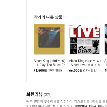
작가의 다른 상품
Albert King (앨버트 킹)
Albert King (알버트 킹)
A
- I'll Play The Blues Fo
- Albert Live [블랙 & 화
-
r You [LP]
이트 컬러 2LP]
[
71,500
원
(19% 할인)
66,000
원
(19% 할인)
4
회원리뷰
(0건)
매주 10건의 우수리뷰를 선정하여 YES포인트 3만원을 드
3,000원 이상 구매 후 리뷰 작성 시
일반회원 300원, 마니아