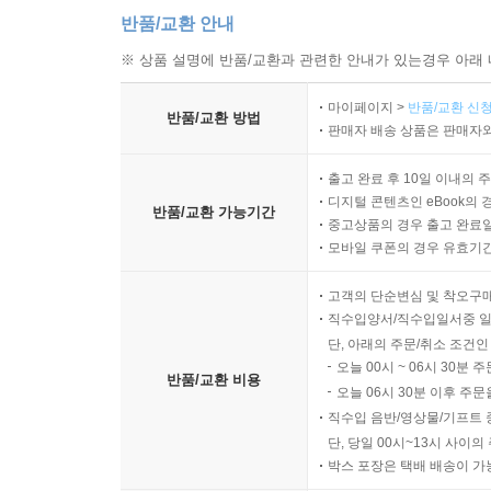
반품/교환 안내
※ 상품 설명에 반품/교환과 관련한 안내가 있는경우 아래 
마이페이지 >
반품/교환 신청
반품/교환 방법
판매자 배송 상품은 판매자와
출고 완료 후 10일 이내의 
디지털 콘텐츠인 eBook의 
반품/교환 가능기간
중고상품의 경우 출고 완료일
모바일 쿠폰의 경우 유효기간(
고객의 단순변심 및 착오구
직수입양서/직수입일서중 일
단, 아래의 주문/취소 조건인
오늘 00시 ~ 06시 30분 
반품/교환 비용
오늘 06시 30분 이후 주문
직수입 음반/영상물/기프트 
단, 당일 00시~13시 사이
박스 포장은 택배 배송이 가