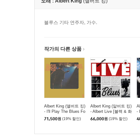
노래 :
Albert King
(앨버트 킹)
블루스 기타 연주자, 가수.
작가의 다른 상품
Albert King (앨버트 킹)
Albert King (알버트 킹)
A
- I'll Play The Blues Fo
- Albert Live [블랙 & 화
-
r You [LP]
이트 컬러 2LP]
[
71,500
원
(19% 할인)
66,000
원
(19% 할인)
4