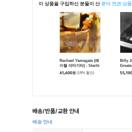
이 상품을 구입하신 분들이 산
분야 연관 상품
Rachael Yamagata (레
Billy 
이첼 야마가타) - Starlit
Greate
Alchemy [LP]
& II [2
41,600
원
(19% 할인)
55,10
배송/반품/교환 안내
배송 안내