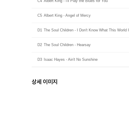
C4
Albert King - I'll Play the Blues for You
C5
Albert King - Angel of Mercy
D1
The Soul Children - I Don't Know What This World
D2
The Soul Children - Hearsay
D3
Isaac Hayes - Ain't No Sunshine
상세 이미지