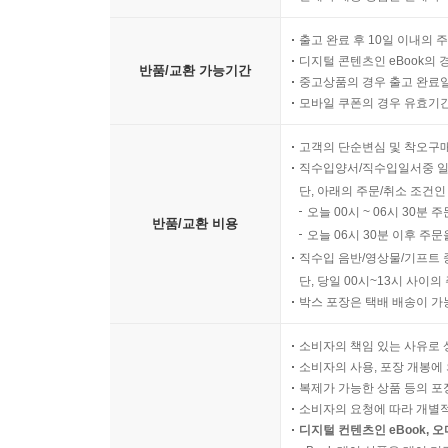
출고 완료 후 10일 이내의 
디지털 콘텐츠인 eBook의 
반품/교환 가능기간
중고상품의 경우 출고 완료일
모바일 쿠폰의 경우 유효기간(
고객의 단순변심 및 착오구
직수입양서/직수입일서중 일
단, 아래의 주문/취소 조건인
오늘 00시 ~ 06시 30분 
반품/교환 비용
오늘 06시 30분 이후 주문
직수입 음반/영상물/기프트 
단, 당일 00시~13시 사이
박스 포장은 택배 배송이 가
소비자의 책임 있는 사유로 
소비자의 사용, 포장 개봉에 
복제가 가능한 상품 등의 포장을 
소비자의 요청에 따라 개별
디지털 컨텐츠인 eBook, 