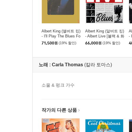
Albert King (앨버트 킹)
Albert King (알버트 킹)
A
- I'll Play The Blues Fo
- Albert Live [블랙 & 화
-
r You [LP]
이트 컬러 2LP]
[
71,500
원
(19% 할인)
66,000
원
(19% 할인)
4
노래 :
Carla Thomas
(칼라 토마스)
소울 & 펑크 가수
작가의 다른 상품