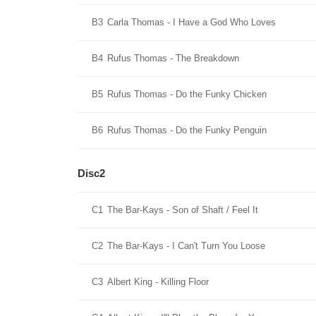
B3
Carla Thomas - I Have a God Who Loves
B4
Rufus Thomas - The Breakdown
B5
Rufus Thomas - Do the Funky Chicken
B6
Rufus Thomas - Do the Funky Penguin
Disc2
C1
The Bar-Kays - Son of Shaft / Feel It
C2
The Bar-Kays - I Can't Turn You Loose
C3
Albert King - Killing Floor