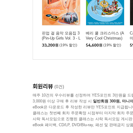
핀업 걸 음악 모음집 3
베리 쿨 크리스마스 (A
C
(Pin-Up Girls Vol. 3 - L
Very Cool Christmas)
마
ove to Love) [블루 컬
[투명 마젠타 & 투명 컬
A
33,200
원
(19% 할인)
54,600
원
(19% 할인)
5
러 LP]
러 2LP]
회원리뷰
(0건)
매주 10건의 우수리뷰를 선정하여 YES포인트 3만원을 드
3,000원 이상 구매 후 리뷰 작성 시
일반회원 300원, 마니아
eBook은 다운로드 후 작성한 리뷰만 YES포인트 지급됩니
클래스는 첫번째 회차 주문확정 시점부터 마지막 회차 주문
사락 독서모임으로 진행된 클래스는 사락 독서모임 게시판
eBook 페이백, CD/LP, DVD/Blu-ray, 패션 및 판매금