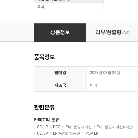
룩백
와츠스택스 콘서트 컴필레이션 (Wattstax: The Livi
상품정보
리뷰/한줄평
(0/0)
품목정보
발매일
2023년 03월 29일
제조국
미국
관련분류
카테고리 분류
CD/LP
POP
Pop 컴필레이션
Pop 컴필레이션(수입)
CD/LP
LP(Vinyl) 전문관
POP LP