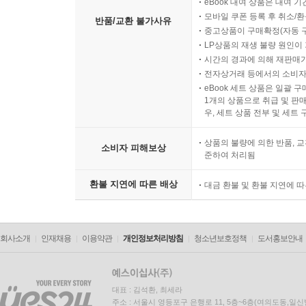
eBook 대여 상품은 대여 기
모바일 쿠폰 등록 후 취소/환
반품/교환 불가사유
중고상품이 구매확정(자동 
LP상품의 재생 불량 원인이 기
시간의 경과에 의해 재판매가
전자상거래 등에서의 소비자
eBook 세트 상품은 일괄 
1개의 상품으로 취급 및 판매
우, 세트 상품 전부 및 세트
상품의 불량에 의한 반품, 교
소비자 피해보상
준하여 처리됨
환불 지연에 따른 배상
대금 환불 및 환불 지연에 
회사소개
인재채용
이용약관
개인정보처리방침
청소년보호정책
도서홍보안내
대표 : 김석환, 최세라
주소 : 서울시 영등포구 은행로 11, 5층~6층(여의도동,일신