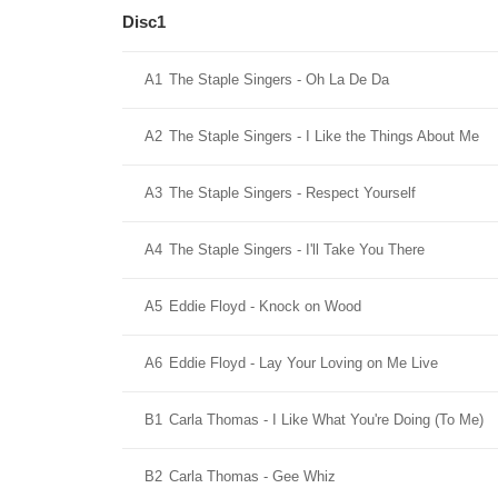
Disc1
A1
The Staple Singers - Oh La De Da
A2
The Staple Singers - I Like the Things About Me
A3
The Staple Singers - Respect Yourself
A4
The Staple Singers - I'll Take You There
A5
Eddie Floyd - Knock on Wood
A6
Eddie Floyd - Lay Your Loving on Me Live
B1
Carla Thomas - I Like What You're Doing (To Me)
B2
Carla Thomas - Gee Whiz