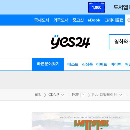
국내도서
외국도서
중고샵
eBook
크레마클럽
C
빠른분야찾기
베스트
신상품
이벤트
바이백
매
웰컴
CD/LP
POP
Pop 컴필레이션