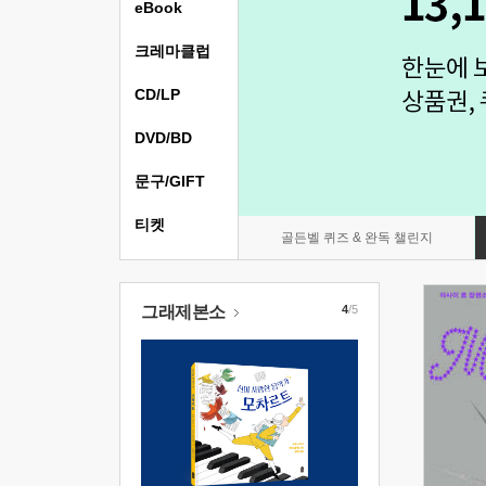
eBook
크레마클럽
CD/LP
DVD/BD
문구/GIFT
티켓
골든벨 퀴즈 & 완독 챌린지
그래제본소
4
/5