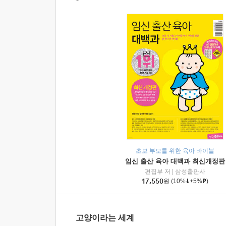
초보 부모를 위한 육아 바이블
임신 출산 육아 대백과 최신개정판
편집부 저
|
삼성출판사
17,550
원
(10%
+5%
)
고양이라는 세계