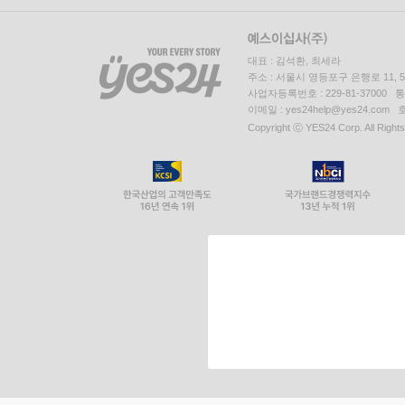
대표 : 김석환, 최세라
주소 : 서울시 영등포구 은행로 11,
사업자등록번호 : 229-81-37000 
이메일 : yes24help@yes24.c
Copyright ⓒ YES24 Corp. All Right