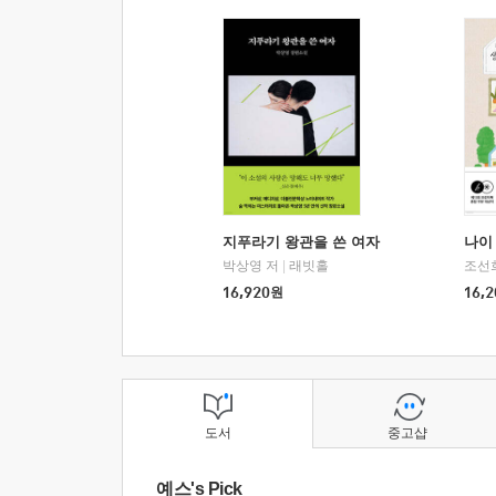
지푸라기 왕관을 쓴 여자
나이 
박상영 저
|
래빗홀
조선
16,920
원
16,2
도서
중고샵
예스's Pick