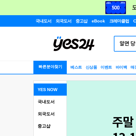
국내도서
외국도서
중고샵
eBook
크레마클럽
C
빠른분야찾기
베스트
신상품
이벤트
바이백
매
YES NOW
국내도서
외국도서
중고샵