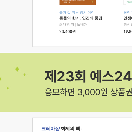
숲과 길 위 생명의 여정
단어
동물의 향기, 인간의 풍경
인생
최태영 저
|
돌베개
황선
23,400
원
19,8
크레마샵
화제의 책