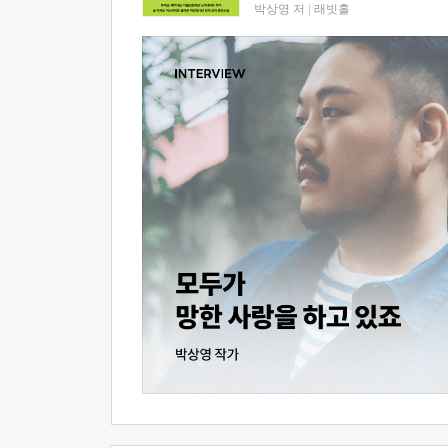
박상영 저
|
래빗홀