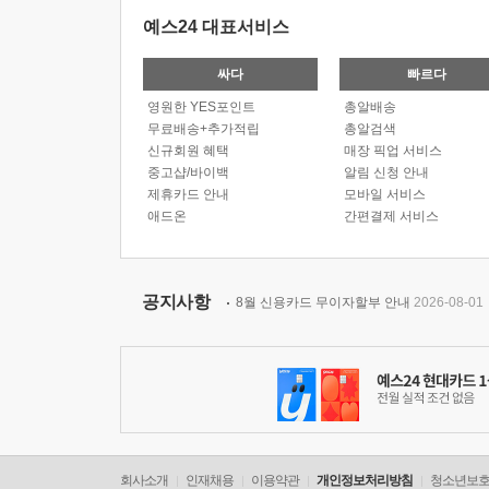
예스24 대표서비스
싸다
빠르다
영원한 YES포인트
총알배송
무료배송+추가적립
총알검색
신규회원 혜택
매장 픽업 서비스
중고샵/바이백
알림 신청 안내
제휴카드 안내
모바일 서비스
애드온
간편결제 서비스
공지사항
8월 신용카드 무이자할부 안내
2026-08-01
회사소개
인재채용
이용약관
개인정보처리방침
청소년보