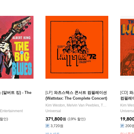
ng (알버트 킹) - The
[LP]
와츠스택스 콘서트 컴필레이션
[CD]
와
(Wattstax: The Complete Concert)
컴필레이션 
[10LP]
Kim Weston
,
Melvin Van Peebles
,
The Staple Singers
Kim Wes
,
 Entertainment
Universal
Univers
371,800
19,80
원
19
%
3,720원
200