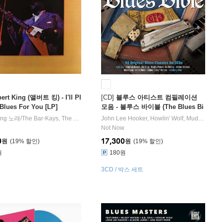
bert King (앨버트 킹) - I'll Pl
[CD]
블루스 아티스트 컴필레이션
Blues For You [LP]
모음 - 블루스 바이블 (The Blues Bi
ble)
ing
,
Muddy Waters
노래/
The Bar-Kays
노래 외 33명
,
The Memphis Horns
John Lee Hooker
밴드
,
Howlin′ Wolf
,
Muddy Waters
Not Now
0
17,300
원
19
%
원
19
%
원
180원
3CD / 박스 세트