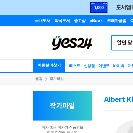
국내도서
외국도서
중고샵
eBook
크레마클럽
C
빠른분야찾기
베스트
신상품
이벤트
바이백
매
웰컴
작가파일
Albert K
작가파일
작가 혹은 작가와 작품명을
함께 검색해 보세요.