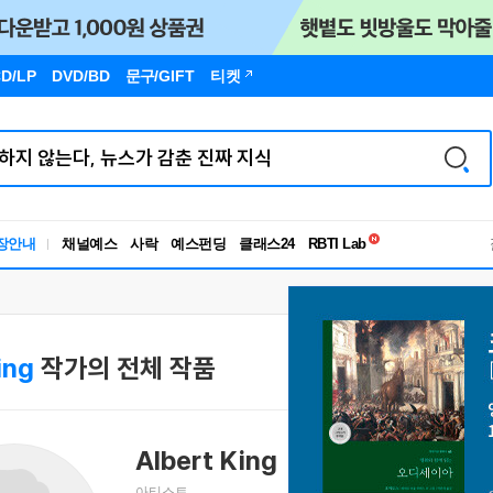
D/LP
DVD/BD
문구
/GIFT
티켓
독서유형검사
장안내
채널예스
사락
예스펀딩
클래스24
RBTI Lab
독서유형검사
ing
작가의 전체 작품
Albert King
앨버트 킹
아티스트