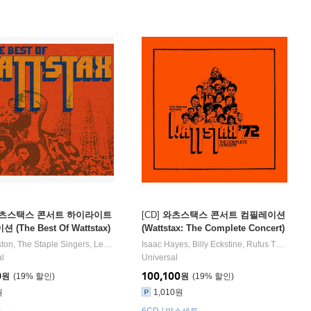
츠스택스 콘서트 하이라이트
[CD]
와츠스택스 콘서트 컴필레이션
(The Best Of Wattstax)
(Wattstax: The Complete Concert)
ton
Lee Sain
,
The Staple Singers
,
Little Sonny
노래 외 13명
,
Lee Sain
,
William Bell
Isaac Hayes
,
Eddie Floyd
,
Billy Eckstine
노래 외 7명
,
Rufus Thomas
,
A
al
Universal
0
100,100
원
19
%
원
19
%
원
1,010원