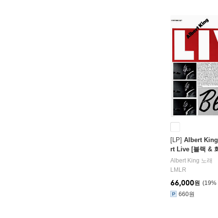
[LP]
Albert Kin
rt Live [블랙 
Albert King
노래
LMLR
66,000
원
19
%
660원