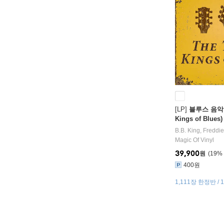
[LP]
블루스 음악 모
Kings of Blu
LP]
B.B. King
,
Freddie
Magic Of Vinyl
39,900
원
19
%
400원
1,111장 한정반 / 1