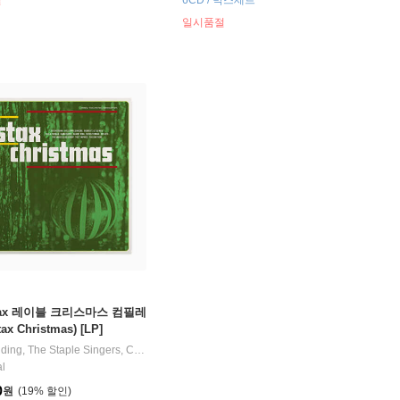
절
6CD / 박스세트
일시품절
tax 레이블 크리스마스 컴필레
ax Christmas) [LP]
d
dding
,
The Staple Singers
,
The Staple Singers
노래 외 1명
,
Carla Thomas
,
Isaac Hayes
,
Albert King
노래 외 4명
al
0
원
19
%