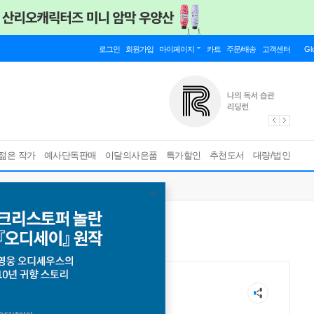
로그인
회원가입
마이페이지
카트
주문/배송
고객센터
Gl
젊은 작가
예사단독판매
이달의사은품
특가할인
추천도서
대량/법인