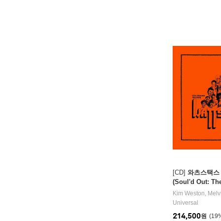
[CD]
와츠스택스
(Soul'd Out: Th
ax)
Kim Weston
,
Melv
Universal
214,500
원
19