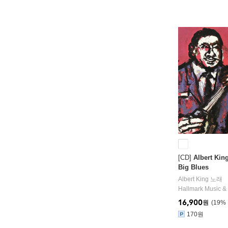
[CD]
Albert Ki
Big Blues
Albert King
노래
Hallmark Music &
16,900
원
19
%
170원