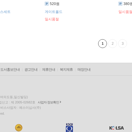
520원
380
 박스세트
게이트폴드
일시품
일시품절
1
2
3
도서홍보안내
광고안내
제휴안내
복지제휴
매장안내
층(여의도동,일신빌딩)
고 : 제 2005-02682호
사업자 정보확인
팅 서비스사업자 : 예스이십사(주)
ved.