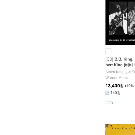
[CD]
B.B. King,
bert King (비
버트 킹) - The 3 
Albert King
노래/
B
ues Guitar
Warner Music
13,400
원
19
%
140원
3CD