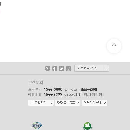
원
절
고객문의
1544-3800
도서/음반
1566-4295
중고도서
1544-6399
eBook 1:1문의/채팅상담
티켓예매