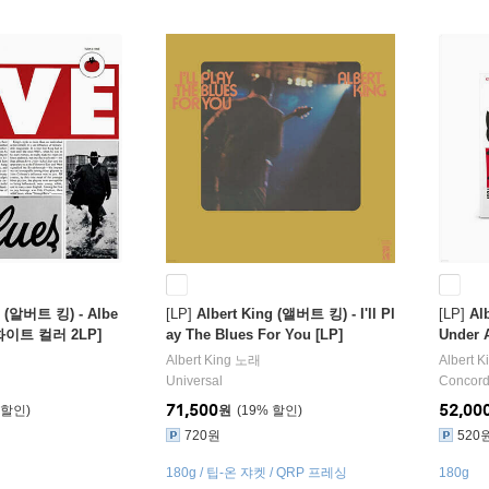
g (알버트 킹) - Albe
[LP]
Albert King (앨버트 킹) - I'll Pl
[LP]
Al
& 화이트 컬러 2LP]
ay The Blues For You [LP]
Under 
Albert King
노래
Albert K
Universal
Concord
71,500
52,00
원
19
%
720원
520
180g / 팁-온 쟈켓 / QRP 프레싱
180g