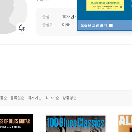
출생
1923년 04월 25일
출생지
미국
오늘은 그만 보기
품순
등록일순
최저가순
최고가순
상품명순