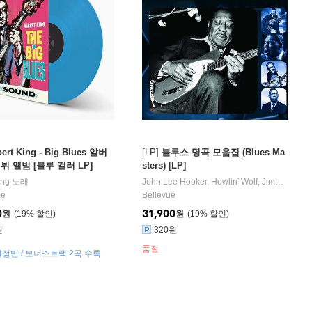
bert King - Big Blues 알버
[LP]
블루스 명곡 모음집 (Blues Ma
뷔 앨범 [블루 컬러 LP]
sters) [LP]
ing
노래
John Lee Hooker
,
Howlin′ Wolf
,
Jimmy Reed
me
Bellevue
0
31,900
원
19
%
원
19
%
원
320원
품절
/ 한정반 / 보너스트랙 2곡 수록