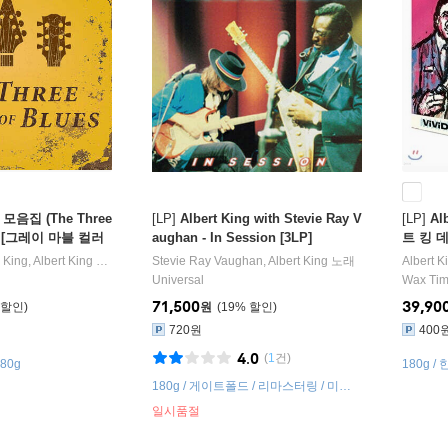
음집 (The Three
[LP]
Albert King with Stevie Ray V
[LP]
Al
es) [그레이 마블 컬러
aughan - In Session [3LP]
트 킹 데
 King
,
Albert King
노래
Stevie Ray Vaughan
,
Albert King
노래
Albert K
Universal
Wax Ti
71,500
39,90
원
19
%
720원
400
4.0
(
1
건)
80g
180g 
180g / 게이트폴드 / 리마스터링 / 미공
개 음원
일시품절