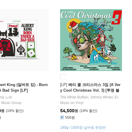
bert King (알버트 킹) - Born
[LP]
베리 쿨 크리스마스 3집 (A Ver
A Bad Sign [LP]
y Cool Christmas Vol. 3) [투명 블
루 & 투명 컬러 2LP]
ing
노래
The White Buffalo
,
Johnny Winter
,
Ella Fitzgerald
 Music Group
Music on Vinyl
0
54,500
원
19
%
원
19
%
원
550원
180g / 1500장 넘버링 한정반