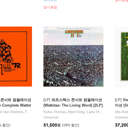
박스세트
일시품
일시품절
 콘서트 컴필레이션
[LP]
와츠스택스 콘서트 컴필레이션
[LP]
S
e Complete Wattst
(Wattstax: The Living Word) [2LP]
이션 (St
in Van Peebles
,
The Staple Singers
Rufus Thomas
,
Lee Sain
,
Albert King
,
Little Sonny
,
Carla Thomas
노래 외 13명
,
Eddie Floy
Otis Re
Universal
Univers
51,500
37,20
%
원
19
%