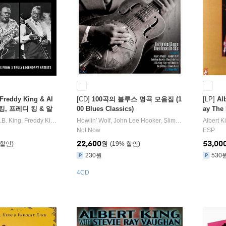
 Freddy King & Al
[CD]
100곡의 블루스 명곡 모음집 (1
[LP]
Al
비 킹, 프레디 킹 & 알
00 Blues Classics)
ay The 
Great Kings of Bl
.B. King
,
Freddy King
연주
Howlin′ Wolf
,
John Lee Hooker
,
Slim Harpo
,
Otis Rush
Albert K
Not Now
ESP
22,600
53,00
원
19
%
230원
530
4CD