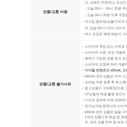
단, 아래의 주문/취소 조건인
오늘 00시 ~ 06시 30분 
반품/교환 비용
오늘 06시 30분 이후 주문
직수입 음반/영상물/기프트 
단, 당일 00시~13시 사이
박스 포장은 택배 배송이 가
소비자의 책임 있는 사유로 
소비자의 사용, 포장 개봉에 
복제가 가능한 상품 등의 포장을 
소비자의 요청에 따라 개별
디지털 컨텐츠인 eBook, 
eBook 대여 상품은 대여 기
모바일 쿠폰 등록 후 취소/환
반품/교환 불가사유
중고상품이 구매확정(자동 
LP상품의 재생 불량 원인이 기
시간의 경과에 의해 재판매가
전자상거래 등에서의 소비자
eBook 세트 상품은 일괄 
1개의 상품으로 취급 및 판매
우, 세트 상품 전부 및 세트