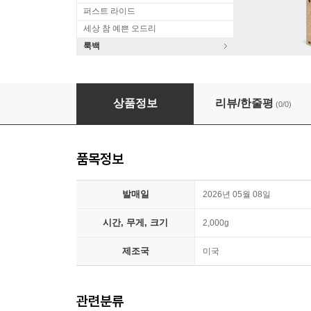
퍼스트 라이드
세상 참 예쁜 오드리
룩백
Lightnin' Hopkins (라이트닝 홉킨스) - Blues in 
상품정보
리뷰/한줄평
(0/0)
품목정보
발매일
2026년 05월 08일
시간, 무게, 크기
2,000g
제조국
미국
관련분류