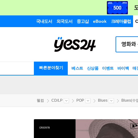
국내도서
외국도서
중고샵
eBook
크레마클럽
C
빠른분야찾기
베스트
신상품
이벤트
바이백
매
웰컴
CD/LP
POP
Blues
Blues(수