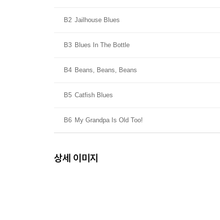
B2
Jailhouse Blues
B3
Blues In The Bottle
B4
Beans, Beans, Beans
B5
Catfish Blues
B6
My Grandpa Is Old Too!
상세 이미지