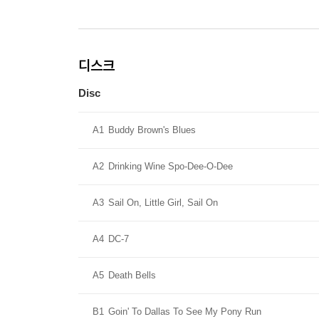
디스크
Disc
A1
Buddy Brown's Blues
A2
Drinking Wine Spo-Dee-O-Dee
A3
Sail On, Little Girl, Sail On
A4
DC-7
A5
Death Bells
B1
Goin' To Dallas To See My Pony Run