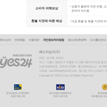
상품의 불량에 의한 반품, 교
소비자 피해보상
준하여 처리됨
환불 지연에 따른 배상
대금 환불 및 환불 지연에 
회사소개
인재채용
이용약관
개인정보처리방침
청소년보호정책
도서홍보안내
대표 : 김석환, 최세라
주소 : 서울시 영등포구 은행로 11, 5층~6층(여의도동,일신
사업자등록번호 : 229-81-37000 통신판매업신고 : 제 200
이메일 : yes24help@yes24.com 호스팅 서비스사업자 :
Copyright ⓒ YES24 Corp. All Rights Reserved.