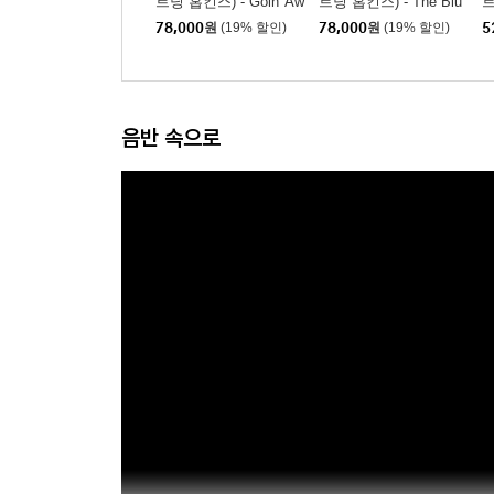
트닝 홉킨스) - Goin' Aw
트닝 홉킨스) - The Blu
트
ay [LP]
es of Lightnin' Hopkins
S
78,000
원
(19% 할인)
78,000
원
(19% 할인)
5
[LP]
음반 속으로