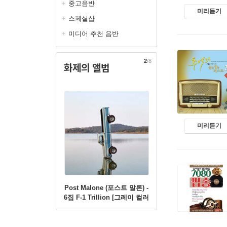
중고음반
미리듣기
스페셜샵
미디어 추천 음반
2
/8
화제의 앨범
미리듣기
Post Malone (포스트 말론) -
6집 F-1 Trillion [그레이 컬러
2LP]