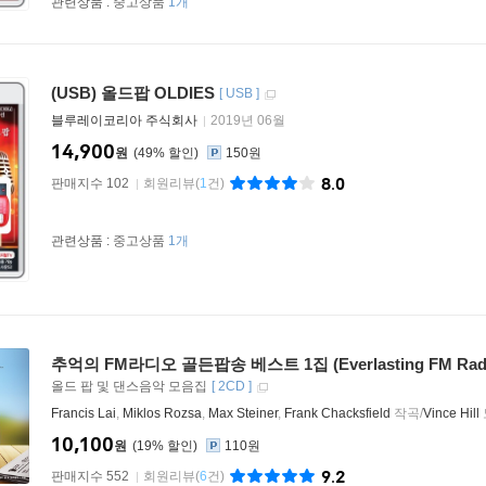
관련상품 :
중고상품
1개
(USB) 올드팝 OLDIES
[
USB
]
블루레이코리아 주식회사
2019년 06월
14,900
원
49
%
150원
8.0
판매지수 102
회원리뷰
(
1
건)
관련상품 :
중고상품
1개
추억의 FM라디오 골든팝송 베스트 1집 (Everlasting FM Radio 
올드 팝 및 댄스음악 모음집
[
2CD
]
Francis Lai
,
Miklos Rozsa
,
Max Steiner
,
Frank Chacksfield
작곡/
Vince Hill
10,100
원
19
%
110원
9.2
판매지수 552
회원리뷰
(
6
건)