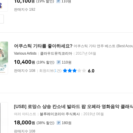
10,100
원
19
%
110원
판매지수 192
어쿠스틱 기타를 좋아하세요?
어쿠스틱 기타 연주 베스트 (Best Acoustic 
Various Artists
클라우드뮤직코리아
2017년 04월
10,400
원
19
%
110원
6.0
판매지수 108
회원리뷰
(
1
건)
[USB] 로망스 샹송 칸소네 발라드 팝 오페라 영화음악 클래식
여러 아티스트
블루레이코리아 주식회사
2019년 06월
18,000
원
38
%
180원
판매지수 108