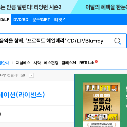
D/LP
DVD/BD
문구
/GIFT
티켓
독서유형검사
RBTI Lab
장안내
채널예스
사락
예스펀딩
클래스24
독서유형검사
Pop 컴필레이션(...
필레이션(라이센스)
)