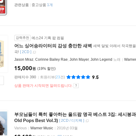
관련상품 :
중고상품
1개
강력추천
예스24 기획 팝 컴필
어느 싱어송라이터의 감성 충만한 새벽
새벽 달빛 아래서 작곡했을
곡!
[
2CD
]
Jason Mraz
,
Corinne Bailey Rae
,
John Mayer
,
John Legend
노래
Warner
15,000
원
19
%
9.5
판매지수 390
회원리뷰
(
23
건)
상품 판매가 시작되면 알려드립니다.
부모님들이 특히 좋아하는 올드팝 명곡 베스트 3집: 세시봉과 7080
Old Pops Best Vol.3)
[
2CD / 디지팩
]
Various
Warner Music
2016년 03월