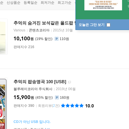
순
신상품순
등록일순
최저가순
최고가순
상품명순
추억의 숨겨진 보석같은 올드팝 명곡 베스트: 세시봉과 6080
오늘은 그만 보기
Various
콘텐츠코리아
2015년 10월
10,100
원
19
%
110원
판매지수 216
추억의 팝송명곡 100 [USB]
블루레이코리아 주식회사
2019년 06월
15,900
원
45
%
160원
10.0
판매지수 390
회원리뷰
(
2
건)
CD가 아닌 USB 입니다.