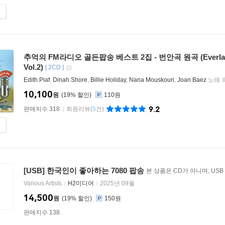
추억의 FM라디오 골든팝송 베스트 2집 - 번안곡 원곡 (Everlasting
Vol.2)
[
2CD
]
Edith Piaf
,
Dinah Shore
,
Billie Holiday
,
Nana Mouskouri
,
Joan Baez
노래 외
10,100
원
19
%
110원
9.2
판매지수 318
회원리뷰
(
5
건)
[USB] 한국인이 좋아하는 7080 팝송
본 상품은 CD가 아니며, USB
Various Artists
H2미디어
2025년 09월
14,500
원
19
%
150원
판매지수 138