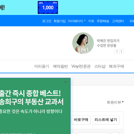
로그인
회원가입
마이페이지
카트
주문/배송
고객센터
Gl
미리듣기
예약음반
Vinyl전문관
스타샵
해외구매
회원리뷰
전체선택
카트에 넣기
바로구매
리스트에 넣기