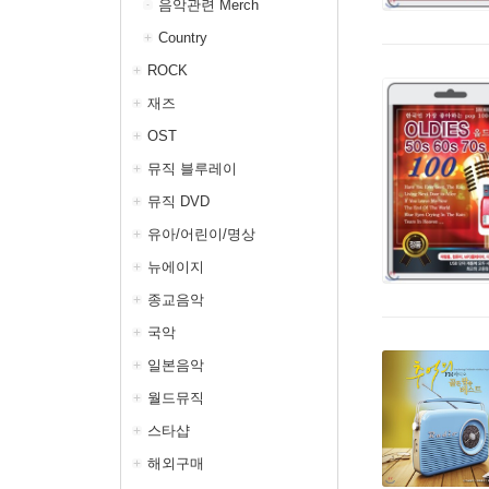
음악관련 Merch
Country
ROCK
재즈
OST
뮤직 블루레이
뮤직 DVD
유아/어린이/명상
뉴에이지
종교음악
국악
일본음악
월드뮤직
스타샵
해외구매