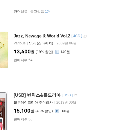
관련상품 :
중고상품
1개
Jazz, Newage & World Vol.2
[
4CD
]
Various
SSK (스타써치)
2009년 06월
13,400
원
19
%
140원
판매지수 54
[USB] 벤처스&폴모리아
[
USB
]
블루레이코리아 주식회사
2019년 06월
15,100
원
48
%
160원
판매지수 36