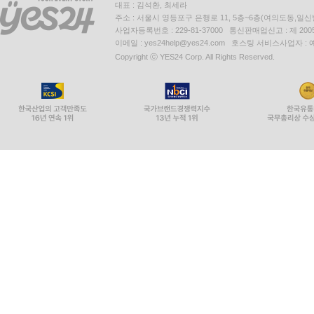
대표 : 김석환, 최세라
주소 : 서울시 영등포구 은행로 11, 5층~6층(여의도동,일신
사업자등록번호 : 229-81-37000 통신판매업신고 : 제 200
이메일 : yes24help@yes24.com 호스팅 서비스사업자 :
Copyright ⓒ YES24 Corp. All Rights Reserved.