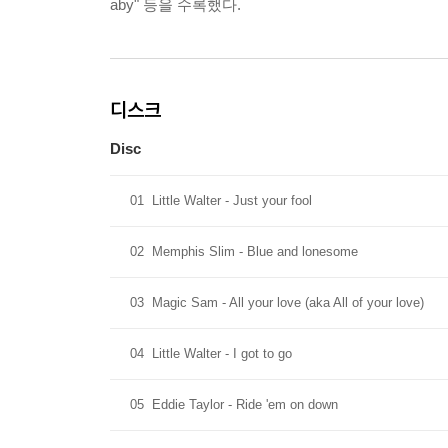
aby" 등을 수록했다.
디스크
Disc
01
Little Walter - Just your fool
02
Memphis Slim - Blue and lonesome
03
Magic Sam - All your love (aka All of your love)
04
Little Walter - I got to go
05
Eddie Taylor - Ride 'em on down