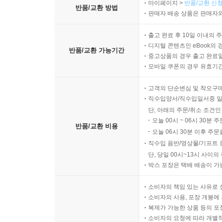
마이페이지 >
반품/교환 신청
반품/교환 방법
판매자 배송 상품은 판매자와
출고 완료 후 10일 이내의 
디지털 콘텐츠인 eBook의 
반품/교환 가능기간
중고상품의 경우 출고 완료일
모바일 쿠폰의 경우 유효기간(
고객의 단순변심 및 착오구
직수입양서/직수입일서중 일
단, 아래의 주문/취소 조건인
오늘 00시 ~ 06시 30분 
반품/교환 비용
오늘 06시 30분 이후 주문
직수입 음반/영상물/기프트 
단, 당일 00시~13시 사이
박스 포장은 택배 배송이 가
소비자의 책임 있는 사유로 
소비자의 사용, 포장 개봉에 
복제가 가능한 상품 등의 포장을 
소비자의 요청에 따라 개별