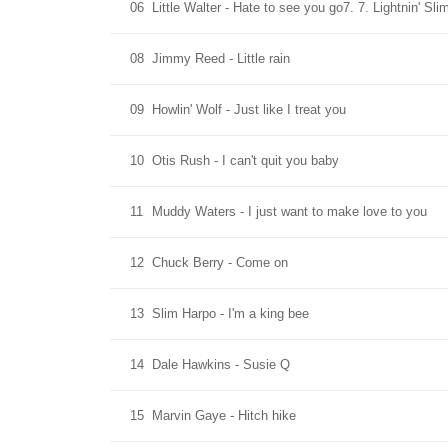
06
Little Walter - Hate to see you go7. 7. Lightnin' Sl
08
Jimmy Reed - Little rain
09
Howlin' Wolf - Just like I treat you
10
Otis Rush - I can't quit you baby
11
Muddy Waters - I just want to make love to you
12
Chuck Berry - Come on
13
Slim Harpo - I'm a king bee
14
Dale Hawkins - Susie Q
15
Marvin Gaye - Hitch hike