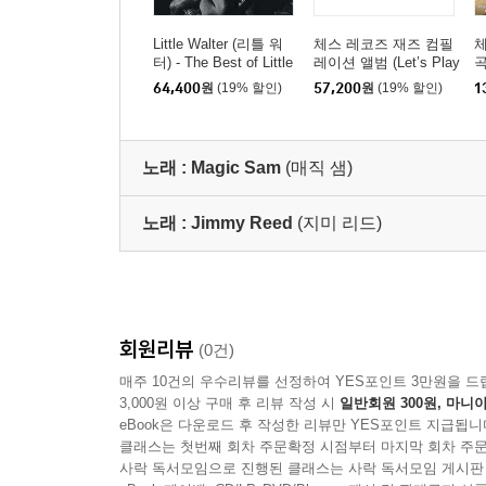
Little Walter (리틀 워
체스 레코즈 재즈 컴필
체
터) - The Best of Little
레이션 앨범 (Let’s Play
곡
Walter [LP]
Chess: A Chess Recor
B
64,400
원
(19% 할인)
57,200
원
(19% 할인)
1
ds Anthology) [2LP]
노래 :
Magic Sam
(매직 샘)
노래 :
Jimmy Reed
(지미 리드)
회원리뷰
(0건)
매주 10건의 우수리뷰를 선정하여 YES포인트 3만원을 드
3,000원 이상 구매 후 리뷰 작성 시
일반회원 300원, 마니아
eBook은 다운로드 후 작성한 리뷰만 YES포인트 지급됩니
클래스는 첫번째 회차 주문확정 시점부터 마지막 회차 주문
사락 독서모임으로 진행된 클래스는 사락 독서모임 게시판