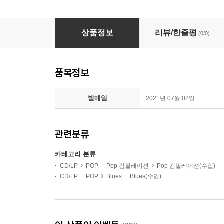
롤링 스톤즈 앨범 수록곡 오리지널 컴필레이션 (Lonesome
상품정보
리뷰/한줄평
(0/0)
품목정보
발매일
2021년 07월 02일
관련분류
카테고리 분류
CD/LP
POP
Pop 컴필레이션
Pop 컴필레이션(수입)
CD/LP
POP
Blues
Blues(수입)