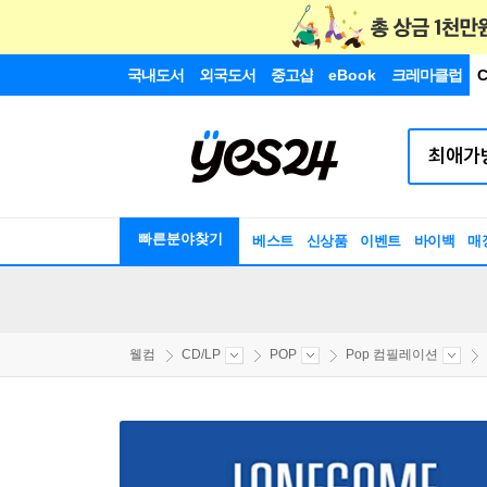
국내도서
외국도서
중고샵
eBook
크레마클럽
C
빠른분야찾기
베스트
신상품
이벤트
바이백
매
웰컴
CD/LP
POP
Pop 컴필레이션