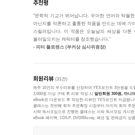
추천평
"친애하는 독자들이여, 이 책은 지금껏 여러분이 내
"문학적 기교가 뛰어납니다. 우아한 언어와 탁월한
질문 덕이다! 또 다른 영감이 있다면 우리가 살고있는
아닌지를 막론하고 훌륭한 작품을 만드는 데에 기여
스릴러입니다. 이 작품은 오늘날의 세상을 다룬
애트우드의 팬이라면 거부할 수 없는 싸늘한 초대장.
불러일으키는 캐릭터를 창조했습니다."
- [피플]
- 피터 플로렌스 (부커상 심사위원장)
마거릿 애트우드의 권능이 완연히 눈 앞에 펼쳐진다.
- [LA 타임스]
회원리뷰
(31건)
빠르고 몰입감이 대단한 서사는 멜로드라마적인 만
매주 10건의 우수리뷰를 선정하여 YES포인트 3만원을 드
- [뉴욕 타임스]
3,000원 이상 구매 후 리뷰 작성 시
일반회원 300원, 마니아
eBook은 다운로드 후 작성한 리뷰만 YES포인트 지급됩니
『증언들』은 본편에 값하는 문학적 고전이다. 
클래스는 첫번째 회차 주문확정 시점부터 마지막 회차 주문
사락 독서모임으로 진행된 클래스는 사락 독서모임 게시판
애트우드의 능력 덕분이기도 하다.
eBook 페이백, CD/LP, DVD/Blu-ray, 패션 및 판매금
- [USA 투데이]