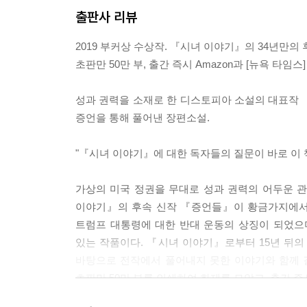
출판사 리뷰
2019 부커상 수상작. 『시녀 이야기』의 34년만의 
초판만 50만 부, 출간 즉시 Amazon과 [뉴욕 타임스
성과 권력을 소재로 한 디스토피아 소설의 대표작 
증언을 통해 풀어낸 장편소설.
"『시녀 이야기』에 대한 독자들의 질문이 바로 이 
가상의 미국 정권을 무대로 성과 권력의 어두운 관
이야기』의 후속 신작 『증언들』이 황금가지에서
트럼프 대통령에 대한 반대 운동의 상징이 되었으며
있는 작품이다. 『시녀 이야기』로부터 15년 뒤
바탕으로 전작에서 풀어내지 못한 이야기와 함께 
초판만 50만 부를 인쇄하여 화제를 모았고, 출간 즉시 
『증언들』로 부커상을 수상하였으며, 이는 2000년