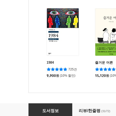
1984
즐거운 어른
725건
9,900
원
(10% 할인)
15,120
원
(10
시녀 이야기 + 증언들 세트
도서정보
리뷰/한줄평
(31/72)