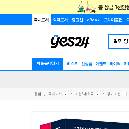
국내도서
외국도서
중고샵
eBook
크레마클럽
C
빠른분야찾기
베스트
신상품
이벤트
바이백
매
웰컴
국내도서
소설/시/희곡
영미소설