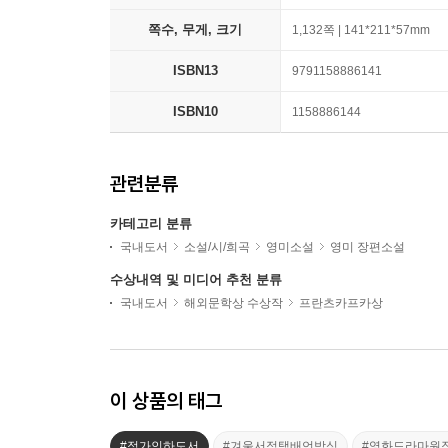
쪽수, 무게, 크기
1,132쪽 | 141*211*57mm
ISBN13
9791158886141
ISBN10
1158886144
관련분류
카테고리 분류
국내도서
소설/시/희곡
영미소설
영미 장편소설
수상내역 및 미디어 추천 분류
국내도서
해외문학상 수상작
프란츠카프카상
이 상품의 태그
#정가인하도서
#겨울서점택배언박싱
#영화드라마원