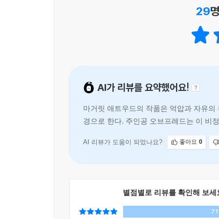
길리어드의 여성들이 그 어느 때보다도 매혹적이다
29
명
- [NPR]
시대의 불안을 끌어오는 창작에 마거릿 애트우드보다
- [엔터테인먼트 위클리]
강력하고 계시적이며 흥미진진하다.
AI가 리뷰를 요약했어요!
- [보스턴 글로브]
마거릿 애트우드의 작품은 억압과 자유의 부
경으로 한다. 주인공 오브프레드는 이 비
육성하는 인물들과 국경 밖의 소녀들
AI 리뷰가 도움이 되었나요?
좋아요
0
별점별로 리뷰를 확인해 보세