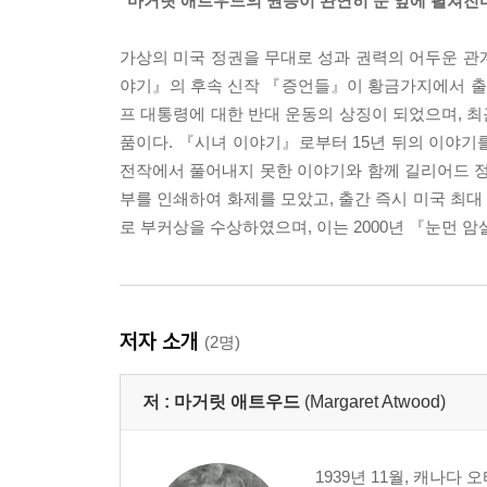
"마거릿 애트우드의 권능이 완연히 눈 앞에 펼쳐진다
가상의 미국 정권을 무대로 성과 권력의 어두운 관계
야기』의 후속 신작 『증언들』이 황금가지에서 출
프 대통령에 대한 반대 운동의 상징이 되었으며, 최
품이다. 『시녀 이야기』로부터 15년 뒤의 이야기
전작에서 풀어내지 못한 이야기와 함께 길리어드 정
부를 인쇄하여 화제를 모았고, 출간 즉시 미국 최대 서
로 부커상을 수상하였으며, 이는 2000년 『눈먼 암
저자 소개
(2명)
저 :
마거릿 애트우드
(Margaret Atwood)
1939년 11월, 캐나