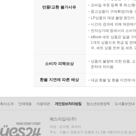
디지털 컨텐츠인 eBook, 
eBook 대여 상품은 대여 기
모바일 쿠폰 등록 후 취소/환
반품/교환 불가사유
중고상품이 구매확정(자동 
LP상품의 재생 불량 원인이 기
시간의 경과에 의해 재판매가
전자상거래 등에서의 소비자
eBook 세트 상품은 일괄 
1개의 상품으로 취급 및 판매
우, 세트 상품 전부 및 세트
상품의 불량에 의한 반품, 교
소비자 피해보상
준하여 처리됨
환불 지연에 따른 배상
대금 환불 및 환불 지연에 
회사소개
인재채용
이용약관
개인정보처리방침
청소년보호정책
도서홍보안내
대표 : 김석환, 최세라