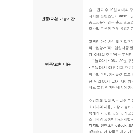
반품/교환 방법
판매자 배송 상품은 판매자와
출고 완료 후 10일 이내의 
디지털 콘텐츠인 eBook의 
반품/교환 가능기간
중고상품의 경우 출고 완료일
모바일 쿠폰의 경우 유효기간(
고객의 단순변심 및 착오구
직수입양서/직수입일서중 일
단, 아래의 주문/취소 조건인
오늘 00시 ~ 06시 30분 
반품/교환 비용
오늘 06시 30분 이후 주문
직수입 음반/영상물/기프트 
단, 당일 00시~13시 사이
박스 포장은 택배 배송이 가
소비자의 책임 있는 사유로 
소비자의 사용, 포장 개봉에 
복제가 가능한 상품 등의 포장을 
소비자의 요청에 따라 개별