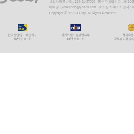
주소 : 서울시 영등포구 은행로 11, 5층~6층(여의도동,일신
사업자등록번호 : 229-81-37000 통신판매업신고 : 제 200
이메일 : yes24help@yes24.com 호스팅 서비스사업자 :
Copyright ⓒ YES24 Corp. All Rights Reserved.