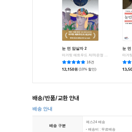
눈 먼 암살자 2
눈 먼
마거릿 애트우드 저/차은정 역
민음사
|
16건
12,150
원
(10% 할인)
13,5
배송/반품/교환 안내
배송 안내
예스24 배송