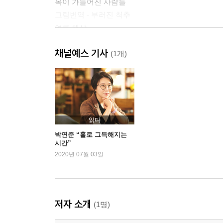
목이 가늘어진 사람들
그림번역 - 부러진 척추
여름 책상
채널예스 기사
2부 우리들의 실패
(1개)
실연한 사람들
편지 1
편지 2
편지 3
읽다
그림번역 - 디에고와 나
박연준 “홀로 그득해지는
시간”
2020년 07월 03일
3부 그땐 억울했고 지금은 화가 난다
미술 선생님들은 왜 항상 내게 화를 냈을까
나이의 비밀
저자 소개
(1명)
파뿌리 생각
그땐 억울했고 지금은 화가 난다