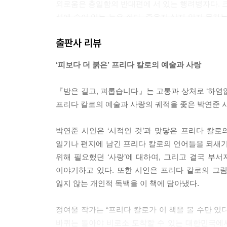
외로움은 충일함의 반대편에 서 있는 행려병자다. 크
석에 숨어 있는 늙은 쥐다. 죽을지 살지 알지 못하는
는 사랑 앞에서 속수무책으로 서 있는 연인이다. 큰 집
출판사 리뷰
--- p.45
‘피보다 더 붉은’ 프리다 칼로의 예술과 사랑
프리다 칼로는 여러 번 자기 이마에 디에고 리베라의
을 보고 싶다는 마음이 있었을까? 욕망의 카니발! 맹
『밤은 길고, 괴롭습니다』는 고통과 상처로 ‘하염없
러니 사랑은 수없이 반복되는 ‘전쟁과 평화’다. 전쟁,
프리다 칼로의 예술과 사랑의 궤적을 좇은 박연준 
은 사랑 뿐”이라고.
--- p.54
박연준 시인은 ‘시적인 것’과 맞닿은 프리다 칼로
일기나 편지에 남긴 프리다 칼로의 언어들을 되새기
사랑한다는 것은 더도 덜도 아니고 사랑하는 사람을 
위해 필요했던 ‘사랑’에 대하여, 그리고 결국 부
지, 보살핌을 받으려는 욕구가 아니다. 누군가를 끝
이야기하고 있다. 또한 시인은 프리다 칼로의 그
신을 사랑한 게 아니라, 당신이 필요한 나를 사랑한 것
잃지 않는 개인적 독백을 이 책에 담아냈다.
--- p.68
정여울 작가는 “프리다 칼로가 이 책을 볼 수만 있
물론 프리다 칼로는 병적이었어. 병적으로 자신의 
바퀴는 돌아야 비로소 도착할 수 있는 대한민국에서