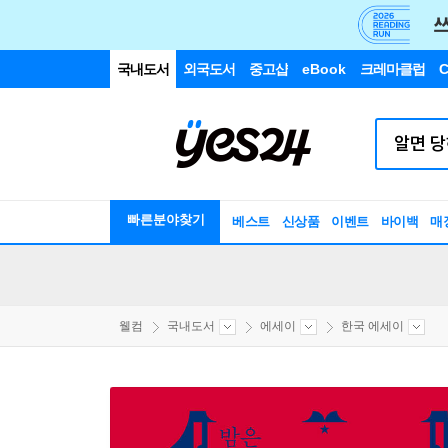
국내도서
외국도서
중고샵
eBook
크레마클럽
C
빠른분야찾기
베스트
신상품
이벤트
바이백
매
웰컴
국내도서
에세이
한국 에세이