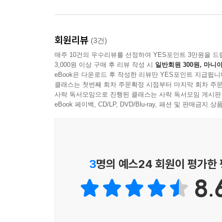
이 책에는 프리다 칼로의 그림뿐 아니라 편지나 일기
--- p.153
대화가 이어진다. 프리다 칼로가 “때로는 스무 벌의
외로운 감정이 뭔지 모르겠다고 까불던 시절이 있
보티첼리의 ‘비너스(비너스의 탄생)’는 한 손으로 
회원리뷰
(3건)
아름답다.
많이 쓰이는 자세로 ‘정숙한 비너스Venus Pudi
매주 10건의 우수리뷰를 선정하여 YES포인트 3만원을 드
‘정숙한 자세’로! 세상이 여 자에게 요구하는 자세
3,000원 이상 구매 후 리뷰 작성 시
일반회원 300원, 마니아
애초에 이 책은 프리다 칼로에 대한 개인적 사랑으로
--- p.171
eBook은 다운로드 후 작성한 리뷰만 YES포인트 지급됩니
있는 것’에 대해 깊이 있는 사유를 펼쳐나간다. 
클래스는 첫번째 회차 주문확정 시점부터 마지막 회차 주문
사락 독서모임으로 진행된 클래스는 사락 독서모임 게시판
‘삶의 부속물’ 같은 이야기이기도 하다. 시인은 이
어떤 순간에도 “이게 나다. 나는 가치 있는 인간이다
eBook 페이백, CD/LP, DVD/Blu-ray, 패션 및 판매금
한없이 감각적인 언어로써 말이다.
상이 주는 모욕과 멸시를 이겨낼 수 있게 하는 것,
보다 위에 있는 것은 예술이요, 예술보다 위에 있는
박연준 시인은 “이 가벼운 이야기들은 언제나 프리
--- p.205~206
떠들진 않았다. 휘파람을 불 때도 프리다 칼로의 
또한 글을 쓰는 내 모습을 내려다보았다고, 믿는다”
3
명의 예스24 회원이 평가한
프리다 칼로가 ‘특별히’ 불행했다면, 그 불행의 특
사랑의 실패를 견디고 견디어서, 그녀는 드디어 ‘실
8.
견디는 자는 실패할 기회를 잃은 자, 견딤으로써 열
지 도 못하고, 무지몽매하게 견디는 자. 사랑을 꽉 