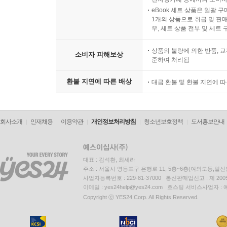
eBook 세트 상품은 일괄 
1개의 상품으로 취급 및 판매
우, 세트 상품 전부 및 세트
상품의 불량에 의한 반품, 교
소비자 피해보상
준하여 처리됨
환불 지연에 따른 배상
대금 환불 및 환불 지연에 
회사소개
인재채용
이용약관
개인정보처리방침
청소년보호정책
도서홍보안내
대표 : 김석환, 최세라
주소 : 서울시 영등포구 은행로 11, 5층~6층(여의도동,일신
사업자등록번호 : 229-81-37000 통신판매업신고 : 제 200
이메일 : yes24help@yes24.com 호스팅 서비스사업자 :
Copyright ⓒ YES24 Corp. All Rights Reserved.