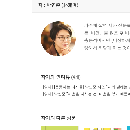
저 :
박연준
(朴蓮浚)
그림번역 - 두 명의 프리다
넘겨짚기의 달인들
여름의 끝
파주에 살며 시와 산문을 
그림번역 - 물이 나에게 준 것
튼, 비건』을 읽은 후 
감히 내가, 말입니다
충동적이지만 (이상하게
랑해서 까맣게 타는 것이 
4부 사랑보다 위에 있는 것
그 심장 속에 갇혀 나도 점점 무거워진다
지독하다는 것
작가와 인터뷰
(4개)
당신의 아름다움
[읽다]
[운동하는 여자들] 박연준 시인 "시와 발레는 같은 곳을
그림번역 - 단도로 몇 번 찌른 것뿐
[읽다]
박연준 "마음을 다치는 건, 마음을 썼기 때문
배신
그림번역 - 머리카락을 잘라버린 자화상
질투
작가의 다른 상품
사랑보다 위에 있는 것
행복한 외출, 죽음