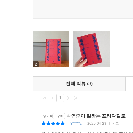
--- p.214~215
2
전체 리뷰
(3)
1
박연준이 말하는 프리다칼로
종이책
구매
3*****z
2020-04-23
신고
|
|
|