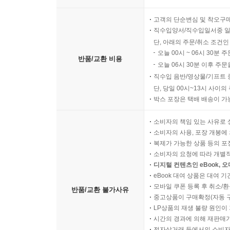
고객의 단순변심 및 착오구
직수입양서/직수입일서중 일
단, 아래의 주문/취소 조건인
오늘 00시 ~ 06시 30분 
반품/교환 비용
오늘 06시 30분 이후 주문
직수입 음반/영상물/기프트 
단, 당일 00시~13시 사이
박스 포장은 택배 배송이 가
소비자의 책임 있는 사유로 
소비자의 사용, 포장 개봉에 
복제가 가능한 상품 등의 포장을 
소비자의 요청에 따라 개별
디지털 컨텐츠인 eBook, 
eBook 대여 상품은 대여 기
모바일 쿠폰 등록 후 취소/환
반품/교환 불가사유
중고상품이 구매확정(자동 
LP상품의 재생 불량 원인이 기
시간의 경과에 의해 재판매가
전자상거래 등에서의 소비자