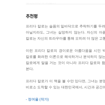
그녀가 사랑한 디에고 리베라는 멕시코의 천재 화
것이다”라고 말했다.
는 방법을 모르는(구제불능일 정도로 모르는!) 사람
람에겐 피가 나고, 다친 사람은 병들고, 스러지는 걸
추천평
프리다 칼로의 ‘살아남은’ 그림과 시인의 변주곡
지, 포기할 수 없는지, 자신을 상처 입히는지, 슬픈
아니라, 자신에게 자신의 상태를 납득시키려고 ‘표현
프리다 칼로는 슬픔의 밑바닥으로 추락하기를 두려
시인 박연준과 화가 프리다 칼로의 만남이 특별한 
--- p.100
아닐지라도, 그녀는 실망하지 않는다. 자신의 아
“그림과 시는 비와 눈처럼 닮았다. 안개와 허기처럼
칼로는 자신의 트라우마를 통해 오히려 더 많은 고
면접을 보고 나와 고개를 땅에 처박고 돌아오는 길.
프리다 칼로의 그림을 ‘시적 언어’로 받아들인 박연준
이 났을까. 햇빛으로 반짝이는 한강을 보니 서러웠다
이런 프리다 칼로의 경이로운 아름다움을 시인 
이르기까지 10편의 ‘그림 번역’은 ‘삶과 죽음’, ‘
울었다. 그때 내가 가진 것 중 빛나는 것은 슬픔밖
칼로를 화려한 이론으로 해석하거나 분석하지 않는다
잊히지 않은 것들에 대한 사유이며, 그림이 미처 다
사람들을 등지고 울었지만, 누구든 보았을지도 모른
칼로에게 말을 거는 것이 아니라 프리다 칼로와 함
미어진다. 길에서 흘렸던 내 눈물들이 한꺼번에 내게 
본다.
박연준 시인은 “존재가 증발한 뒤에도 남아 있는 
--- p.141
마음 상태를 ‘미리’ 읽어보는 일이 될 수 있을 것
프리다 칼로가 이 책을 볼 수만 있다면, 그녀는 분
살려보는 일이 될 수도 있다”고 말했다.
정말이다. 우리를 강제하고 처벌하는 것이 목적인 질
비로소 도착할 수 있는 대한민국에서, 시간과 공간의
역할을 부여하고, 자기가 생각하는 상식에서 벗어난 
두 예술가의 아름다운 대화
생각하면 모골이 송연해지기도 한다. 마땅히? 그런 
- 정여울 (작가)
고 믿는 것! 그것!