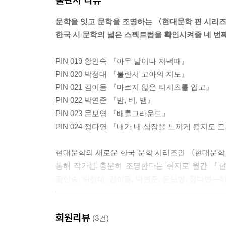
놓이는 곳
문학을 잇고 문학을 조명하는 〈현대문학 핀 시리
--- 「하염없는 공책」중에서
한국 시 문학의 넓은 스펙트럼을 확인시켜줄 네 번째
슬픔이 굳어 의자가 되었다
PIN 019 황인숙 『아무 날이나 저녁때』
누가 앉을래?
PIN 020 박정대 『불란서 고아의 지도』
PIN 021 김이듬 『마르지 않은 티셔츠를 입고』
다리는 네 개 매달리는 상념은 스물
PIN 022 박연준 『밤, 비, 뱀』
앞을 보고 서 있는 사람이 하나
PIN 023 문보영 『배틀그라운드』
PIN 024 정다연 『내가 내 심장을 느끼게 될지도
앉을 수 없다
현대문학의 새로운 한국 문학 시리즈인 〈현대문학 핀
창밖으로 지나가는 곤줄박이
통해 작가를 충분히 조명한다는 취지로 월간 『현
날아가다 힐끗, 나를 보는
황인숙, 박정대, 김이듬, 박연준, 문보영, 정다연―
저 눈에다
씨앗을 심어야지
문학의 정곡을 찌르면서 동시에 문학과 독자를 이어주
회원리뷰
컬렉션은 한국 시 문학의 다양한 감수성을 보여주
(3건)
슬픔을 쪽지는,