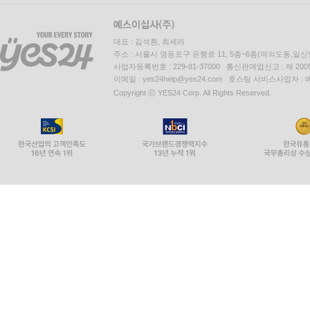
대표 : 김석환, 최세라
주소 : 서울시 영등포구 은행로 11, 5층~6층(여의도동,일신
사업자등록번호 : 229-81-37000 통신판매업신고 : 제 200
이메일 : yes24help@yes24.com 호스팅 서비스사업자 :
Copyright ⓒ YES24 Corp. All Rights Reserved.