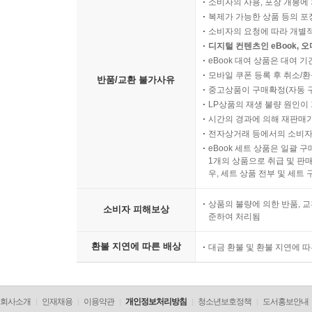
소비자의 사용, 포장 개봉에 
복제가 가능한 상품 등의 포장을 
소비자의 요청에 따라 개별
디지털 컨텐츠인 eBook, 
eBook 대여 상품은 대여 기
모바일 쿠폰 등록 후 취소/환
반품/교환 불가사유
중고상품이 구매확정(자동 
LP상품의 재생 불량 원인이 기
시간의 경과에 의해 재판매가
전자상거래 등에서의 소비자
eBook 세트 상품은 일괄 
1개의 상품으로 취급 및 판매
우, 세트 상품 전부 및 세트
상품의 불량에 의한 반품, 교
소비자 피해보상
준하여 처리됨
환불 지연에 따른 배상
대금 환불 및 환불 지연에 
회사소개
인재채용
이용약관
개인정보처리방침
청소년보호정책
도서홍보안내