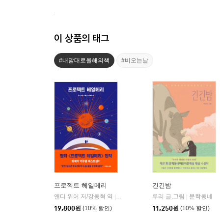
이 상품의 태그
#내맘대로올해의책
#비오는날
프로젝트 헤일메리
긴긴밤
앤디 위어 저/강동혁 역
알에이치코리아(RHK)
루리 글,그림
문학동네
|
|
19,800
원
(10% 할인)
11,250
원
(10% 할인)