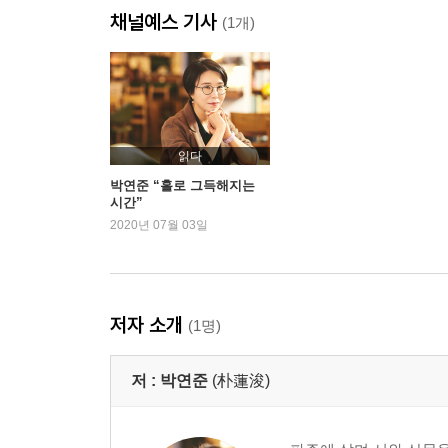
채널예스 기사
죽음을 산책시키는 여자
(1개)
도서관에는 노인이 많다
누구에게나 지독한 저녁
사랑은 죽은 이빨
합정역
외국어로 모국어를 설명하는 일
읽다
이파리가 나무에서 멀어지는 일을 가을이라 부른다
박연준 “홀로 그득해지는
시간”
캥거루
2020년 07월 03일
에세이 : 괴팍한 디제이의 음악 일기
저자 소개
(1명)
저 :
박연준
(朴蓮浚)