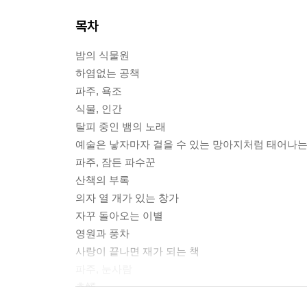
목차
밤의 식물원
하염없는 공책
파주, 욕조
식물, 인간
탈피 중인 뱀의 노래
예술은 낳자마자 걸을 수 있는 망아지처럼 태어나는
파주, 잠든 파수꾼
산책의 부록
의자 열 개가 있는 창가
자꾸 돌아오는 이별
영원과 풍차
사랑이 끝나면 재가 되는 책
파주, 눈사람
촉觸
키스