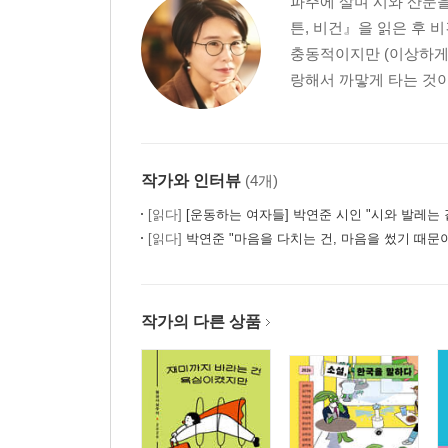
파주에 살며 시와 산문을 
튼, 비건』을 읽은 후 
충동적이지만 (이상하게
랑해서 까맣게 타는 것이 
작가와 인터뷰
(4개)
[읽다]
[운동하는 여자들] 박연준 시인 "시와 발레는 같은 곳을
[읽다]
박연준 "마음을 다치는 건, 마음을 썼기 때문
작가의 다른 상품