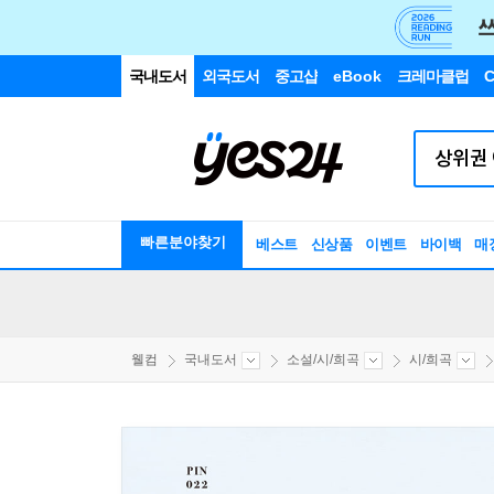
국내도서
외국도서
중고샵
eBook
크레마클럽
C
빠른분야찾기
베스트
신상품
이벤트
바이백
매
웰컴
국내도서
소설/시/희곡
시/희곡