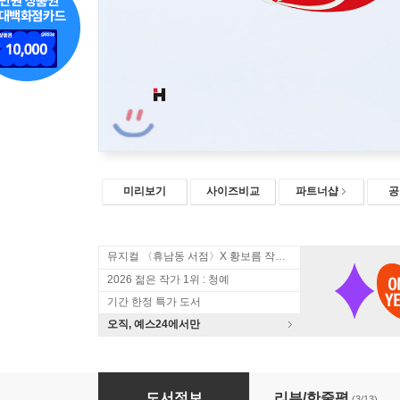
미리보기
사이즈비교
파트너샵
공
뮤지컬 〈휴남동 서점〉X 황보름 작가 북토크
2026 젊은 작가 1위 : 청예
기간 한정 특가 도서
오직, 예스24에서만
밤, 비, 뱀
도서정보
리뷰/한줄평
(3/13)