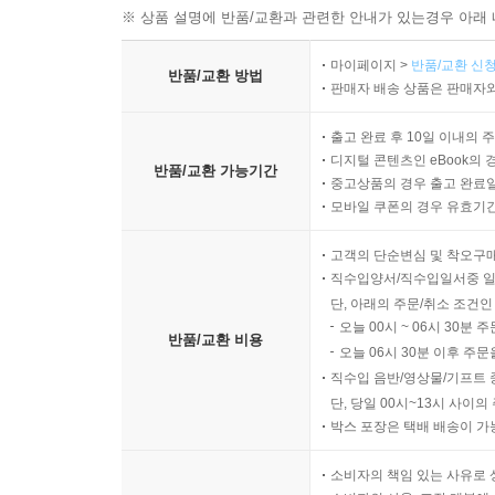
※ 상품 설명에 반품/교환과 관련한 안내가 있는경우 아래 
마이페이지 >
반품/교환 신청
반품/교환 방법
판매자 배송 상품은 판매자와
출고 완료 후 10일 이내의 
디지털 콘텐츠인 eBook의 
반품/교환 가능기간
중고상품의 경우 출고 완료일
모바일 쿠폰의 경우 유효기간(
고객의 단순변심 및 착오구
직수입양서/직수입일서중 일
단, 아래의 주문/취소 조건인
오늘 00시 ~ 06시 30분 
반품/교환 비용
오늘 06시 30분 이후 주문
직수입 음반/영상물/기프트 
단, 당일 00시~13시 사이
박스 포장은 택배 배송이 가
소비자의 책임 있는 사유로 