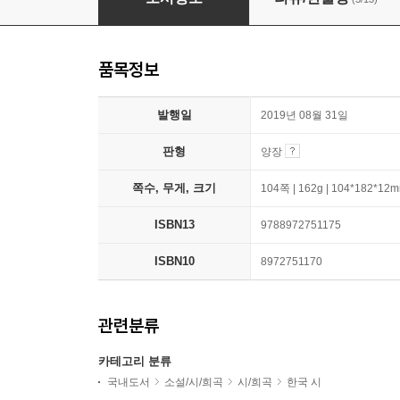
품목정보
발행일
2019년 08월 31일
판형
양장
쪽수, 무게, 크기
104쪽 | 162g | 104*182*12
ISBN13
9788972751175
ISBN10
8972751170
관련분류
카테고리 분류
국내도서
소설/시/희곡
시/희곡
한국 시