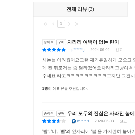
지난해부터, 지지난 봄부터,
전체 리뷰
(3)
당신은 성큼성큼 방으로 들어가 커튼을 친다
1
눈을 숨기려는 듯이
차라리 여백이 없는 편이
종이책
구매
눈이 쌓이면서 발목이 사라지는 것을 본다
p******g
2024-06-02
신고
|
|
|
고요하고 하염없네?
시는늘 어려웠어요그런 제가유일하게 모으고 
고요하고 하염없지
게 된 뒤로저는 좀 달라졌어요차라리그냥여백 
주세요 라고ㅋㅋㅋㅋㅋㅋㅋㅋㅋ그치만 그건시
--- 「파주, 눈사람」중에서
1명
이 이 리뷰를 추천합니다.
우리 모두의 진심은 사라진 봄에 담
종이책
구매
k******i
2020-06-03
신고
|
|
|
’밤‘, ’비‘, ’뱀‘의 옆자리에 ’봄‘을 가지런히