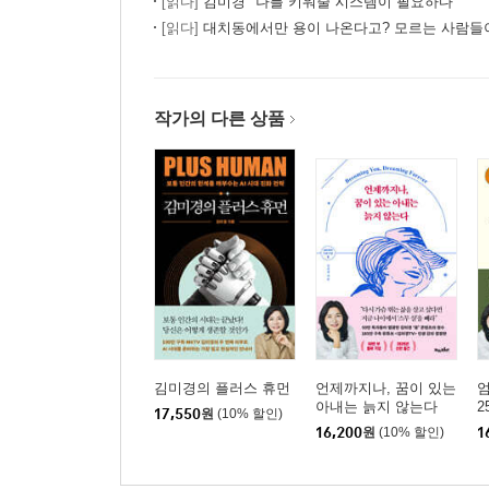
[읽다]
김미경 "나를 키워줄 시스템이 필요하다"
처음부터 클 필요는 없다, 큰 꿈이 될 때까지 키워
[읽다]
대치동에서만 용이 나온다고? 모르는 사람들이 
드림리소스1 : 결핍_결핍이 밥이다. 결핍을 찾아라
나를 포기할 것인가, 살릴 것인가
작가의 다른 상품
절실함과 몰입도는 고난의 강도에 비례한다
못 가진 자일수록 꿈을 먹일 밥은 풍족하다
오랫동안 나를 괴롭혔던 결핍이야말로 가장 소중한
드림리소스2 : 실행력_새벽 4시 30분의 힘으로 
새벽 4시 30분의 힘
실행력은 자신감과 나다움을 검증하는 필수요소다
전략기획팀과 실행팀의 환상적인 팀플레이
“몸으로 움직이지 않는 꿈은 자기위안용 환상일 뿐이
꿈은 똑똑한 뇌가 아닌 성실한 두 발로 평생 키워가
드림리소스3 : 역량_좋아하는 것과 잘하는 것을 구
김미경의 플러스 휴먼
언제까지나, 꿈이 있는
엄
아내는 늙지 않는다
2
‘재앙’이었던 재능이 꿈을 밀어붙이는 힘이 되다
17,550
원
(10% 할인)
16,200
원
(10% 할인)
1
노래 못하는 것과 공부 못하는 것은 다르다?
서치라이트형 재능의 멋진 콜라보레이션