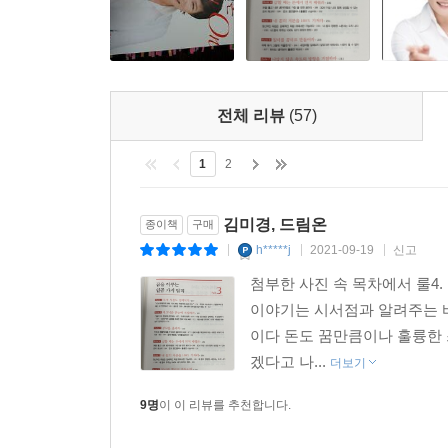
꿈의 길을 드림파트너와 함께 가라
우리 모두 인간관계에 미숙한 인간이라는 전제
꿈을 만드는 즉시 우리에게는 1,000개의 실패가 
나에게 깨달음을 주는 스승이 얼마나 많은가
루어지느냐가 결정된다. 꿈을 이루고 싶다면 1,00
바로 한 단계 윗사람을 멘토로 삼고 분야별로 스승
은 성장하게 돼 있다.
전체 리뷰
(57)
타고난 성품은 바꿀 수 없지만 인격은 얼마든지 성
---「1,000개의 실패를 최대한 빨리 꺼내 써라」중
인간관계의 302법칙
1
2
생계부양자는 꿈의 합리주의자가 돼야 한다
꿈은 지루하고 기나긴 다큐멘터리다
한 사람의 꿈이 만들어지고 이루어지는 데는 적게는 
김미경, 드림온
종이책
구매
내 꿈과 남의 꿈까지 지켜주는 것이 진정한 어른의 
어질수록 빚을 지는 사람들의 숫자도 기하급수적으로 
h*****j
2021-09-19
신고
|
|
|
당신의 꿈 앞에 K를 붙여라
을 깨닫고 왔던 곳으로 품격 있게 돌려주는 것이다. 
첨부한 사진 속 목차에서 룰4.
“이거 메이드 인 코리아야, 믿어도 돼!”
이야기는 시서점과 알려주는 바
TED보다 10배 진하고 감동적인 한국인의 꿈과 정
이다 돈도 꿈만큼이나 훌륭한 
---「꿈이 원대할수록 빚도 기하급수적으로 늘어난다」중
세상에 진 빚을 갚아라
겠다고 나...
더보기
꿈이 원대할수록 빚도 기하급수적으로 늘어난다
차면 넘치게 돼 있고 넘치면 더 많이 나눌 수 있다
9명
이 이 리뷰를 추천합니다.
‘가장 나다운 빚 갚기’를 고민해보라