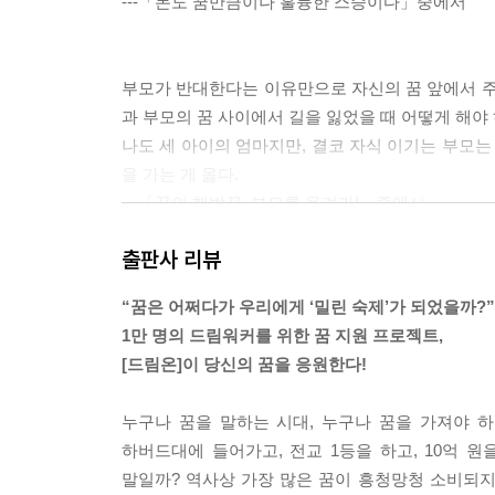
---「돈도 꿈만큼이나 훌륭한 스승이다」중에서
1,000개의 실패를 최대한 빨리 꺼내 써라
테크닉을 연마하다 보면 세상을 보는 눈도 깊어진
Rule 3 부모를 울려라
부모가 반대한다는 이유만으로 자신의 꿈 앞에서 주
부모의 콤플렉스를 자식에게 물려주지 마라
과 부모의 꿈 사이에서 길을 잃었을 때 어떻게 해야 
결국 나를 책임져야 하는 사람은 부모가 아니라 나
나도 세 아이의 엄마지만, 결코 자식 이기는 부모는
꿈의 훼방꾼, 부모를 울려라!
을 가는 게 옳다.
Rule 4 급할 때는 돈에서 먼저 배워라
---「꿈의 훼방꾼, 부모를 울려라!」중에서
돈을 뚫고 나온 꿈이야말로 가장 쓸 만한 꿈이다
출판사 리뷰
30년 이상 나와 함께 성장할 수 있는 돈이 최고다
돈도 꿈만큼이나 훌륭한 스승이다
내 일터, 내 꿈의 카테고리가 맞는지 알고 싶다면 
“꿈은 어쩌다가 우리에게 ‘밀린 숙제’가 되었을까?”
Rule 5 내 꿈의 지분을 100% 가져라
첫째, 지금 나는 성장하고 있나, 아니면 정지해 있나
1만 명의 드림워커를 위한 꿈 지원 프로젝트,
정신적인 독립은 경제적인 독립 위에서만 가능하다
둘째, 나는 내 꿈을 생각만 하고 있나, 아니면 실행하
[드림온]이 당신의 꿈을 응원한다!
내 꿈의 영원한 스폰서는 오직 나다
셋째, 나는 이전보다 더 잘하려고 노력하고 있나, 아
내 꿈의 주주는 100% 내가 되어야 한다
---「내 꿈의 카테고리를 확인할 수 있는 세 가지 
누구나 꿈을 말하는 시대, 누구나 꿈을 가져야 하
Rule 6 일터를 꿈터로 만들어라
하버드대에 들어가고, 전교 1등을 하고, 10억 원
대체 뭐가 그렇게 억울한가?
말일까? 역사상 가장 많은 꿈이 흥청망청 소비되지만
사장처럼 일해보지 않았다면 밖에서도 사장이 될 수
꿈을 이루는 일곱 가지 법칙