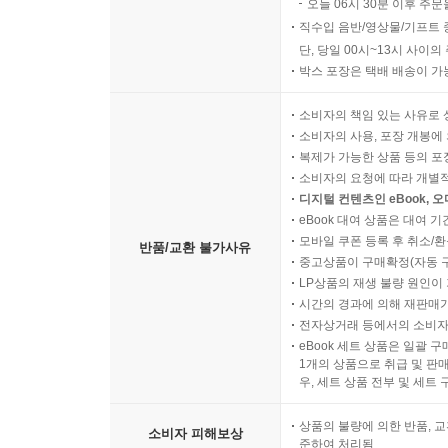
오늘 06시 30분 이후 주문
직수입 음반/영상물/기프트 
단, 당일 00시~13시 사이
박스 포장은 택배 배송이 가
소비자의 책임 있는 사유로 
소비자의 사용, 포장 개봉에 
복제가 가능한 상품 등의 포장을 
소비자의 요청에 따라 개별
디지털 컨텐츠인 eBook, 
eBook 대여 상품은 대여 기
모바일 쿠폰 등록 후 취소/환
반품/교환 불가사유
중고상품이 구매확정(자동 
LP상품의 재생 불량 원인이 기
시간의 경과에 의해 재판매가
전자상거래 등에서의 소비자
eBook 세트 상품은 일괄 
1개의 상품으로 취급 및 판매
우, 세트 상품 전부 및 세트
상품의 불량에 의한 반품, 교
소비자 피해보상
준하여 처리됨