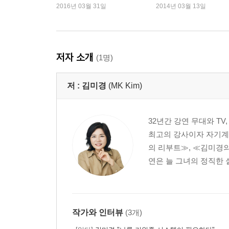
2016년 03월 31일
2014년 03월 13일
꿈은 성공이 아니라 성장의 언어다
‘꿈=성공’이라면 현재는 언제나 미래의 희생양이다
꿈은 성취가 아니라 성찰이고 성공이 아니라 성장
꿈과의 동행은 나를 사랑하는 최고의 방법이다
저자 소개
(1명)
사랑과 닮은 폭풍 같은 열정
나의 값어치는 세상이 아니라 내가 정한다
저 :
김미경
(MK Kim)
사랑 없이는 살아도 꿈 없이는 못 산다
Part 2 꿈을 만드는 기술, 드림 테크놀로지
32년간 강연 무대와 T
최고의 강사이자 자기계발
꿈은 오직 ‘나다움’이다
의 리부트≫, ≪김미경의
꿈은 방향성과 맞닿아야 가장 건강하게 진화한다
연은 늘 그녀의 정직한 
꿈은 ‘나다움’이라는 자기만의 그림을 완성해가는 
결핍, 실행력, 역량, 가치관이라는 네 가지 꿈의 재
당신의 드림에이지는 몇 살인가?
나이가 어려도 꿈나이가 많으면 어른이다
작가와 인터뷰
(3개)
나다움을 놓지 않고 데이터를 쌓다 보면 꿈은 자동