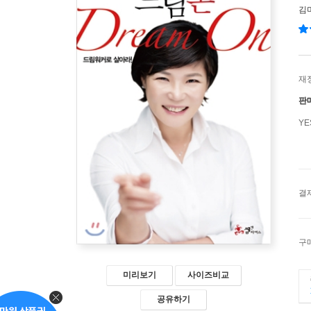
김
재
판
Y
결
구
미리보기
사이즈비교
공유하기