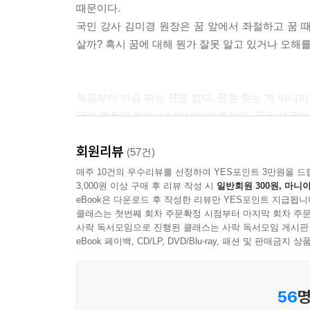
때문이다.
회사는 생각보다 훌륭한 학교다
1. 무명 시절도 경력이다.
국민 강사 김미경 원장은 꿈 앞에서 좌절하고 꿈 
Rule 7 나답지 않은 속도와 방향을 거절하라
2. 테크닉을 본능에 저장하라.
살까? 혹시 꿈에 대해 뭔가 잘못 알고 있거나 오해를
지금이 아니라 한 단계 미래에서 나를 볼 수 있는 힘
3. 부모를 울려라.
메뚜기는 한철, 인생의 기회는 세 번뿐이라고?
4. 급할 때는 돈에서 먼저 배워라.
내가 내 꿈을 믿어야 꿈도 나를 평생 동안 존중해준
5. 내 꿈의 지분을 100% 가져라.
처음부터 가슴 뛰는 꿈은 없다. 꿈은 찾는 게 아니
6. 일터를 꿈터로 만들어라.
꿈의 멘토도 없다. 너 자신이 멘토이고, 꿈은 성공
Part 4 드림워커가 되어 인생의 절정을 살아라
7. 나답지 않은 속도와 방향을 거절하라
회원리뷰
MBC ‘희망특강 파랑새’와 tvN ‘스타특강쇼’ 
(57건)
첫 번째 일터는 중요하지 않다
연구했다. 수백 명의 사람들을 만나 인터뷰하고, 유명 
매주 10건의 우수리뷰를 선정하여 YES포인트 3만원을 드
활을 잘 쏘는 방법은 많이 쏴보고 많이 실패해보는 
많은 사람들이 ‘실행’은 굉장히 지루하고 재미없는
3,000원 이상 구매 후 리뷰 작성 시
일반회원 300원, 마니아
다양한 분야에서 일가를 이룬 젊은 대가들을 만나 
필수적인 단계를 건너뛰지 마라
노력이 들어가면 문제해결도 다르게 해볼 수 있다. 남
eBook은 다운로드 후 작성한 리뷰만 YES포인트 지급됩니
거기서 발견한 공통점이 있다. 그들은 결핍+실행
지금 있는 그곳에서 최선을 다해 나답게 꿈을 진화
것을 해내야 실행력에 자신감이 생긴다. 다른 사람이
클래스는 첫번째 회차 주문확정 시점부터 마지막 회차 주문
테크닉을 연마하는 15년의 법칙, 돈이라는 스승, 
사락 독서모임으로 진행된 클래스는 사락 독서모임 게시판
떠나야 할 타이밍을 정하라
추가되어야만 그것이 모였을 때 남보다 더 많은 데이
‘드림워커’라 부른다. 드림워커는 꿈이 시키는
eBook 페이백, CD/LP, DVD/Blu-ray, 패션 및 판매금
사춘기 아이들이 가출하듯 제2의 사춘기 어른들도
만들 수 있다.
사람들이다.
자꾸 옮겨 심다 보면 어디에도 뿌리내리지 못한다
---「꿈은 똑똑한 뇌가 아닌 성실한 두 발로 평생
[김미경의 드림온]은 드림워커들의 비밀을 낱낱
성장을 위해 지금 나는 어떤 변화를 시도할 것인가?
56
명
이루어진다.”면서 누구라도 꿈을 만들고, 키우고, 
내 꿈의 카테고리를 확인할 수 있는 세 가지 질문