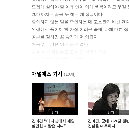
뜨겁게 살아야 할 이유 없이 이게 행복이라고 우길 
20대까지는 꿈을 못 찾는 게 정상이다
좋아하지 않는 일을 확인하는 데 고스란히 바친 20
인생에서 풀어야 할 가장 어려운 숙제, 나에 대한 
공부를 잘하면 꿈 찾기가 더 어렵다
처음부터 가슴 뛰는 꿈은 없다
꿈을 이룬 사람들도 고통 반 행복 반이다
다만 가슴이 뛸 때까지 일하는 것이다
열정은 성실함을 먹고 자란다
채널예스 기사
어설픈 시도를 함부로 ‘도전’이라 부르지 마라
(19개)
헐값에 사고팔거나 함부로 집적대지 마라
작은 단서에 휩쓸린 사람은 끝까지 견디지 못한다
지금 어설프게 꿈꾸는 자, 모두 유죄
꿈의 멘토는 없다, 너 자신이 멘토다
꿈과 멘토는 세트 메뉴? 멘토는 꿈의 과외 선생?
읽다
읽다
나다운 꿈이 아니면 평생 ‘짝퉁’ 소리만 듣는다
김미경 “이 세상에서 제일
김미경, 꿈에 가려진 절
쓸만한 사람은 나다”
진실을 마주하다
내 힘으로 0.1cm 자라는 것과 남의 도움으로 1m 