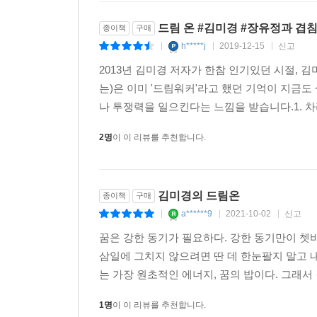
마치며_꿈만이 불평등한 현실을 뒤집을 수 있다
드림 온 #김미경 #장유정과 겹
종이책
구매
h*****j
2019-12-15
신고
|
|
|
2013년 김미경 저자가 한참 인기있던 시절, 
는)은 이미 '드림워커'라고 했던 기억이 지금도
나 투쟁력을 일으킨다는 느낌을 받습니다.1. 차
2명
이 이 리뷰를 추천합니다.
김미경의 드림온
종이책
구매
a******9
2021-10-02
신고
|
|
|
꿈은 강한 동기가 필요하다. 강한 동기만이 쳇바
삼일에 그치지 않으려면 딴 데 한눈팔지 말고 
는 가장 원초적인 에너지, 꿈의 밥이다. 그래서 
1명
이 이 리뷰를 추천합니다.