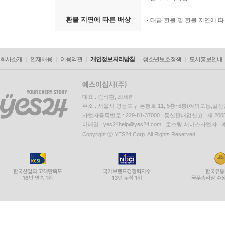
환불 지연에 따른 배상
대금 환불 및 환불 지연에 
회사소개
인재채용
이용약관
개인정보처리방침
청소년보호정책
도서홍보안내
대표 : 김석환, 최세라
주소 : 서울시 영등포구 은행로 11, 5층~6층(여의도동,일신
사업자등록번호 : 229-81-37000 통신판매업신고 : 제 200
이메일 : yes24help@yes24.com 호스팅 서비스사업자 :
Copyright ⓒ YES24 Corp. All Rights Reserved.