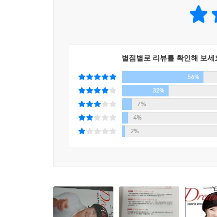
기술로 그 꿈을 키워냈는지를 미리 알아두며, 방황의
여자의 꿈은 더욱 소중하다
더 큰 문제는 이러한 불편함 때문에 혹은 세상이 정
꿈이냐 자식이냐
방에 보이고 누구나 말하니까, 꿈이 세상에서 가장 
기울어진 채로 지속가능하다면, 그것도 밸런스다
르는 것투성이다. 꿈의 정의와 본질은 무엇인지, 
꿈의 스위치가 켜지는 순간, 당신의 꿈은 스스로 자
내 꿈을 키워야 내 자식의 꿈도 꿰뚫어볼 수 있다
지, 멈춰야 할 때와 뛰어야 할 때가 언제인지도 모른
꿈의 재료와 기술, 메커니즘을 밝혀낸 대한민국 꿈
부부는 서로의 꿈을 키워주는 부모다
당신이 가진 ‘꿈의 개념’부터 의심해보라. 그리고
별점별로 리뷰를 확인해 보세
불공정거래로 시작하는 결혼은 하지 마라
있는 것은 아닌지도 스스로에게 물어보라. 꿈을 찾는
56%
사실은 김미경 원장은 그녀 자신이 지난 20년간 드
꿈을 가진 여자는 버티는 게 정답이다
---「넘쳐나는 꿈들 사이에서 우리는 왜 지독한 
셈이다. 연세대 음대 졸업 후 한창 잘되던 피아
32%
서로를 ‘내 평생의 작품’이라고 말할 수 있는 부부
야단치고, 끌고 간 것은 바로 ‘꿈’이었다. 서른이 
7%
드림리스트를 업데이트하라
분석해보니 그녀 역시 드림워커라면 누구나 공통적
4%
버킷리스트야말로 걷어차버려야 할 것
꿈을 외면하면서 사는 것이 ‘찜찜한 불편’이라면, 꿈
2%
꿈의 나침반이 될 드림리스트를 부지런히 업데이
로운 단어지만 막상 안으로 들어가면 너무나 역동적
이제껏 꿈에 대해 제대로 몰라서 엉뚱한 방향으로
작은 목표들을 성실히 달성해온 사람들은 조급하지
---「뜨겁게 살아야 할 이유 없이 이게 행복이라고
원장에게 제대로 된 꿈 코칭을 받아볼 때다. 2013
드림워커는 도전하고 성장할 때 치유된다
꿈의 모든 것을 알려준다. 팍팍 꽂히는 김미경 원장
문제가 있으면 별과 대화를 해보라
김미경 원장과 함께 꿈의 실체를 파헤치고, 제대로 
미성숙한 사랑은 폭력, 미성숙한 사람은 폭탄이다
24시간 가슴을 뛰게 하고, 엔도르핀을 솟구치게 만드
고 말할 뿐이다. 아무리 자기 영역에서 잔뼈가 굵고
Part 5 탁월함을 넘어 비범함으로
---「꿈을 이룬 사람들도 고통 반 행복 반이다」중