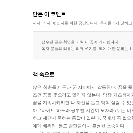
좋아하는 것을 찾는 법
장기 레이스에 더 유리한 것은 재능보다 적성이다
만든 이 코멘트
싫어하는 일 30%까지도 참아낼 수 있나?
저자, 역자, 편집자를 위한 공간입니다. 독자들에게 전하고
드림리소스4 : 가치관_가장 나다운 것이 꿈의 나침
나만의 유니크한 꿈은 형용사로 결정된다
꿈의 형용사는 늘 변하는 게 정상이다
접수된 글은 확인을 거쳐 이 곳에 게재됩니다.
가장 나다운 진화란 무엇인가?
독자 분들의 리뷰는 리뷰 쓰기를, 책에 대한 문의는 1:
인생의 ‘판례’가 많이 쌓여야 분별력과 가치관이 
Part 3 꿈을 이루는 일곱 가지 법칙
책 속으로
Rule 1 무명 시절도 경력이다
많은 청춘들이 돈과 꿈 사이에서 갈등한다. 꿈을 좇
“10년 무명이면 10년 가고 20년 무명이면 20년 간다.
조건 꿈을 좇으라고 말하지 않는다. 당장 기초생계가
무명의 히스토리가 고달플수록 현재는 더 찬란하다
꿈을 지속시키려면 나 자신을 돕고 먹여 살릴 수 있
중요한 것은 나에 대한 자부심을 잃지 않는 것
아르바이트 하느라 공부할 시간이 모자라고, 돈 버느
Rule 2 테크닉을 본능에 저장하라
하고 깨닫지 못하는 통찰이 열린다. 꿈에서 꼭 필요한
기술이 내 본능에 저장되는 시간, 15년의 법칙
에게 배워라. 돈도 꿈만큼이나 훌륭한 스승이다.
10번 중 8번은 실패하는 게 당연하다