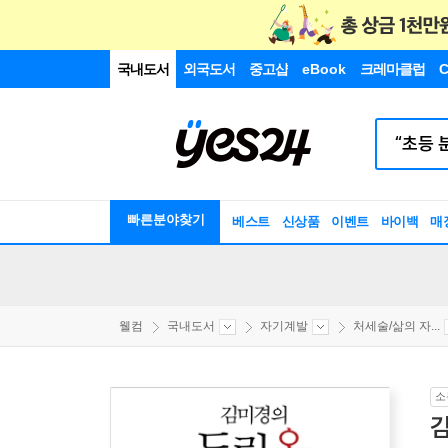
국내도서
외국도서
중고샵
eBook
크레마클럽
C
빠른분야찾기
베스트
신상품
이벤트
바이백
매
웰컴
국내도서
자기계발
처세술/삶의 자...
소
김