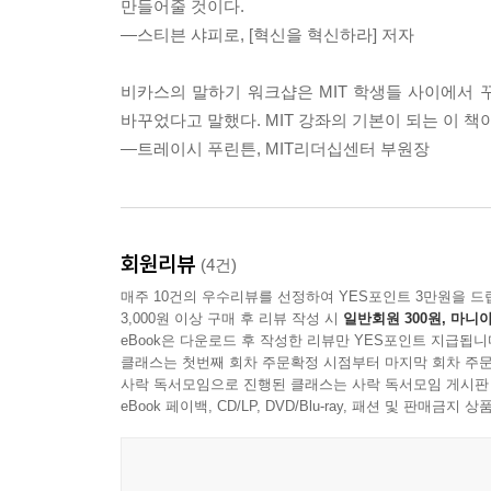
만들어줄 것이다.
이처럼 사람들은 9.11 같은 대형 참사를 잊지 못
―스티븐 샤피로, [혁신을 혁신하라] 저자
어떤 일은 쉽게 잊혀지고, 어떤 일은 잊으려 노력해
이는 그러한 사건이나 말이 놀라움이나 두려움, 슬픔
비카스의 말하기 워크샵은 MIT 학생들 사이에서 
프레젠테이션이나 연설, 강연, 일상대화에서도 마
바꾸었다고 말했다. MIT 강좌의 기본이 되는 이 책
기억한다. 감정에 동요가 생기면 우리 뇌는 즉각
―트레이시 푸린튼, MIT리더십센터 부원장
촉진하기까지 한다. 반대로 아무런 감정도 남지 않
이 사실을 깨달은 비카스는 기존의 커뮤니케이션 및
필요는 없다! 감정 변화를 일으키는 데 효과적인 
그 말이 청중의 감정을 변화시킬 수 있느냐이다. 
회원리뷰
(4건)
된다. 이와 같은 말하기 기법을 저자는 ‘감정 소통법
매주 10건의 우수리뷰를 선정하여 YES포인트 3만원을 드
3,000원 이상 구매 후 리뷰 작성 시
일반회원 300원, 마니아
eBook은 다운로드 후 작성한 리뷰만 YES포인트 지급됩니
심리학과 뇌과학, 인문학 교양으로 풍성한 읽을거리
클래스는 첫번째 회차 주문확정 시점부터 마지막 회차 주문
사락 독서모임으로 진행된 클래스는 사락 독서모임 게시판
목소리·제스처·파워포인트 등 실전 기법까지 담았
eBook 페이백, CD/LP, DVD/Blu-ray, 패션 및 판매금
이 책의 가장 큰 장점은 교양과 실전을 위한 실용
뇌과학과 인문학, 철학과 풍부한 실제 비즈니스 