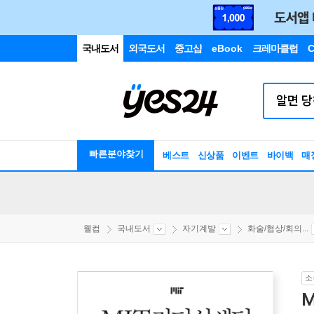
국내도서
외국도서
중고샵
eBook
크레마클럽
C
빠른분야찾기
베스트
신상품
이벤트
바이백
매
웰컴
국내도서
자기계발
화술/협상/회의...
소