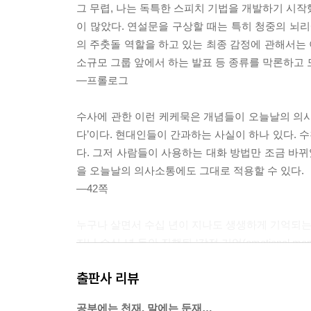
그 무렵, 나는 독특한 스피치 기법을 개발하기 시작
이 많았다. 연설문을 구상할 때는 특히 청중의 뇌리에 
의 주춧돌 역할을 하고 있는 최종 감정에 관해서는 
소규모 그룹 앞에서 하는 발표 등 종류를 막론하고
―프롤로그
수사에 관한 이런 케케묵은 개념들이 오늘날의 의사
다’이다. 현대인들이 간과하는 사실이 하나 있다. 
다. 그저 사람들이 사용하는 대화 방법만 조금 바뀌
을 오늘날의 의사소통에도 그대로 적용할 수 있다.
―42쪽
누구나 살면서 수십 년이 지나도 생생하게 기억되는 
지난 수십 년 동안 진행된 ‘감정 기억(emotional
대한 기억을 강화하는 역할을 한다. 앞서 이야기한
출판사 리뷰
고 그런 감정은 그 사건을 내 뇌리에‘ 각인’시켰다.
도 한다.
공부에는 천재, 말에는 둔재…