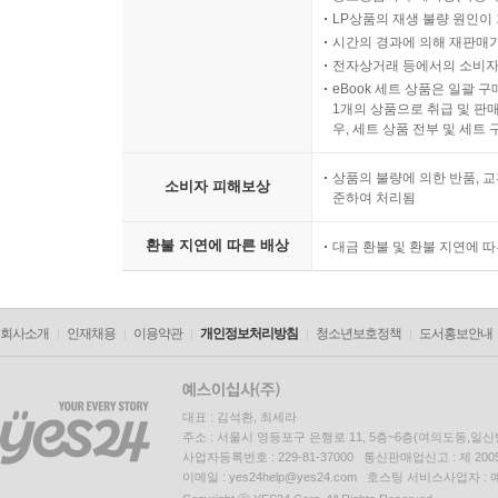
LP상품의 재생 불량 원인이 기
시간의 경과에 의해 재판매가
전자상거래 등에서의 소비자
eBook 세트 상품은 일괄 
1개의 상품으로 취급 및 판매
우, 세트 상품 전부 및 세트
상품의 불량에 의한 반품, 교
소비자 피해보상
준하여 처리됨
환불 지연에 따른 배상
대금 환불 및 환불 지연에 
회사소개
인재채용
이용약관
개인정보처리방침
청소년보호정책
도서홍보안내
대표 : 김석환, 최세라
주소 : 서울시 영등포구 은행로 11, 5층~6층(여의도동,일신
사업자등록번호 : 229-81-37000 통신판매업신고 : 제 200
이메일 : yes24help@yes24.com 호스팅 서비스사업자 :