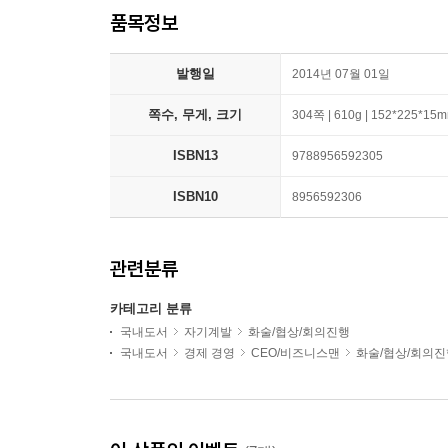
품목정보
발행일
2014년 07월 01일
쪽수, 무게, 크기
304쪽 | 610g | 152*225*15
ISBN13
9788956592305
ISBN10
8956592306
관련분류
카테고리 분류
국내도서
자기계발
화술/협상/회의진행
국내도서
경제 경영
CEO/비즈니스맨
화술/협상/회의진