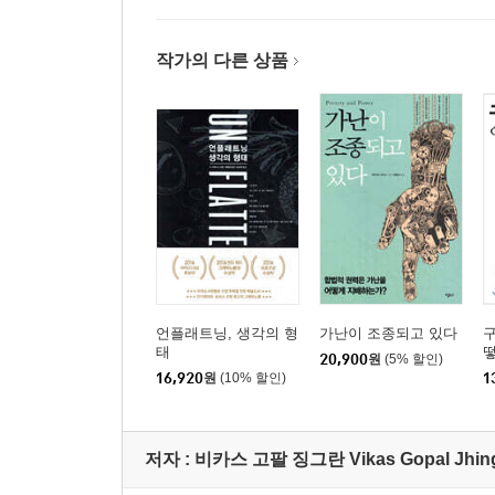
15 실전편 : 마인드 트레이닝 5일 프로그램
Epilogue _내 인생을 바꾼 세 번의 스피치
작가의 다른 상품
언플래트닝, 생각의 형
가난이 조종되고 있다
태
20,900
원
(5% 할인)
16,920
원
(10% 할인)
1
저자 : 비카스 고팔 징그란 Vikas Gopal Jhin