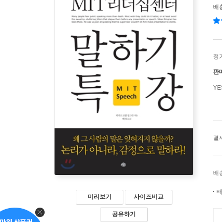
배
정
판
Y
결
배
배
미리보기
사이즈비교
공유하기