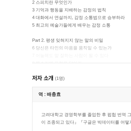
2 스피치란 무엇인가
3 기억과 행동을 지배하는 감정의 법칙
4 대화에서 연설까지, 감정 소통법으로 승부하라
5 최고의 예술가들에게 배우는 감정 소통
Part 2. 평생 잊혀지지 않는 말의 비밀
6 당신은 타인의 마음을 움직일 수 있는가
7 어눌해도 말 잘하는 사람이 될 수 있다
8 목소리에 표정을 담아라
9 확실한 차별점을 만드는 제스처·소품·무대 활용법
저자 소개
10 뻔하지 않은 스토리텔링의 기술
(1명)
11 지금까지의 파워포인트 프레젠테이션은 잊어라
12 성격과 문화에 따라 말하기도 달라져야 한다
역 :
배충효
Part 3. 결국 마음을 움직이는 사람이 이긴다
고려대학교 경영학부를 졸업한 후 펍헙 번역 
13 말이 아닌 감정을 다룰 줄 아는 사람이 이긴다
이 조종되고 있다』『구글은 빅데이터를 어떻
14 경청에도 기술이 필요하다