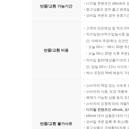
디지털 콘텐츠인 eBook의 
반품/교환 가능기간
중고상품의 경우 출고 완료일
모바일 쿠폰의 경우 유효기간(
고객의 단순변심 및 착오구
직수입양서/직수입일서중 일
단, 아래의 주문/취소 조건인
오늘 00시 ~ 06시 30분 
반품/교환 비용
오늘 06시 30분 이후 주문
직수입 음반/영상물/기프트 
단, 당일 00시~13시 사이
박스 포장은 택배 배송이 가
소비자의 책임 있는 사유로 
소비자의 사용, 포장 개봉에 
복제가 가능한 상품 등의 포장을 
소비자의 요청에 따라 개별
디지털 컨텐츠인 eBook, 
eBook 대여 상품은 대여 기
모바일 쿠폰 등록 후 취소/환
반품/교환 불가사유
중고상품이 구매확정(자동 