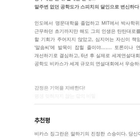
―56쪽
말주변 없던 공학도가 스피치의 달인으로 변신하다
감정 소통법은 스피치의 정의에 대한 이해와 인간
인도에서 명문대학을 졸업하고 MIT에서 박사학위
잘하고 싶은 사람들에게 두 가지 측면에서 영감을 
근무하던 초기까지만 해도 그의 인생은 탄탄대로를
인간이라면 누구나 감정을 가지고 태어나며, 감정을 
할 기회가 주어지지 않았고, 심지어는 자신이 책
략) 감정 소통법이 영감을 주는 두 번째 이유는 
‘말솜씨’에 발목이 잡힐 줄이야……. 토론이나
해준다는 점이다.
개선하기로 결심하고, 6년 후 실제로 세계연설대회
―119쪽
공학도 비카스가 세계 규모의 연설대회에서 우승하
나는 마치 셜록 홈스가 범죄 현장에서 사건을 파헤
의 물증에 비유했다. 그리고 발표를 마무리할 때는 
감정은 기억을 지배한다!
이다”를 인용했다. 실험 결과를 설명하기 위해 우리
평생 잊혀지지 않는 말의 비밀
록 홈스의 모든 수수께끼 같은 사건들이 그렇듯이,
테이션을 끝맺었다.
비카스 징그란의 말솜씨를 획기적으로 향상시킨 것
―201쪽
추천평
알뜰한 쇼핑을 위해 장보기 전 사야 할 것들의 
기억해내려 애쓰지만 한 시간 전에 작성한 물건 목록이
비카스 징그란은 말하기의 진정한 스승이다. 당신
떠올리면 당시 일이 생생히 기억난다. 충격적인 뉴
--- 본문 중에서