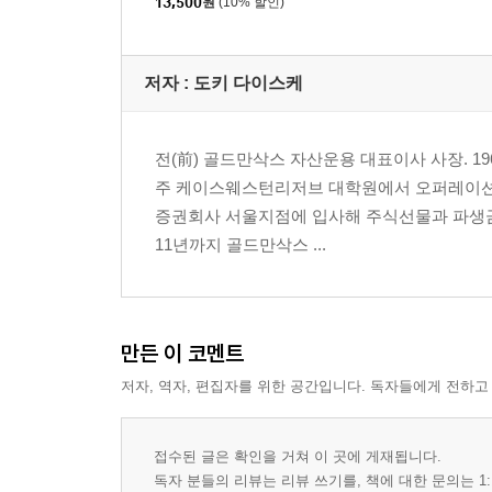
제7장. 탁월한 리더가 갖춰야 할 대화의 기술
13,500
원
(10% 할인)
영업 매니저는 어디까지나 숨은 조력자다│미팅 후
파악할 수 있는 질문법│가능성을 낮추지 말고 고객
저자 : 도키 다이스케
에피소드5 네 영어는 뉴욕에서 안 통해!
에필로그: 형식적인 방법으로는 마음을 사로잡을 수
전(前) 골드만삭스 자산운용 대표이사 사장. 
후기
주 케이스웨스턴리저브 대학원에서 오퍼레이션 리
증권회사 서울지점에 입사해 주식선물과 파생금융
11년까지 골드만삭스 ...
만든 이 코멘트
저자, 역자, 편집자를 위한 공간입니다. 독자들에게 전하고
접수된 글은 확인을 거쳐 이 곳에 게재됩니다.
독자 분들의 리뷰는 리뷰 쓰기를, 책에 대한 문의는 1: