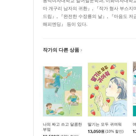
동덕여자대학교 일어일문학과, 이화여자대학교 
마 개구리 남자의 귀환』, 『작가 형사 부스지
Part2. 최고의 성과를 창출하는 절대적 대화법
드립』, 『완전한 수장룡의 날』, 『마음도 저금
제4장. 1분 대화법과 10초 대화법의 위력
해피엔딩』 등이 있다.
1분 안에 사로잡아 10초 만에 결정하게 하라│대화
가지 포인트│대화로 상대방의 관점을 파악하라│
타입별 1분 대화법│당연한 일을 당연하지 않을 만
작가의 다른 상품
제5장. 절대 대화법을 구사하기 위한 3단계 트레이
1분 대화법의 3단계 활용법│1단계 열 개의 소재 
바꾸는 트레이닝│1분 대화법 트레이닝으로 화젯거리
에피소드4 베테랑 영업맨도 세 가지 포인트에 마음
Part3. 훌륭한 부하와 팀을 만드는 매니저의 리더십
제6장. 조직의 효율을 높이는 팀 빌딩 노하우
프로를 다루는 프로의 리더십│팀워크를 키워야 
평가 시스템│호통이 아닌 소통하는 매니저의 자세
나의 짜고 쓰고 달콤한
딸기는 모두 귀여워
여
부엌
13,050
원
(10% 할인)
1