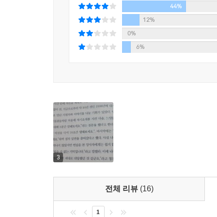
44%
팀’으로 묶고, 고객의 작은 요구에도 확실하게 대응
이 책의 가장 큰 장점은 처음부터 성공을 이룩한 
12%
누어 담당할 수 있도록 해야 한다. 이렇게 하면 공
사원에서 시작해 자신이 직접 몸으로 부딪히고 깨
0%
하게 유지할 수 있다.
있다.
6%
_183p, 평범한 팀원들로 최고의 팀을 만드는 방법
애원하거나 장황하게 설명하지 않아도 ‘당신이기 
가시적인 성과를 창출하는 접대 기술, ‘필요 없다’
“이제 다 됐습니다. 고객이 무척 만족해하십니다.
옆에서 코칭해주는 것처럼 실전 중심 노하우를 생
만하게 말할 때가 있다. 하지만 장밋빛 보고에도 
영업사원 특유의 친화력과 대화 기술을 배우고 싶은
경험해 보았을 것이다. 결론적으로 영업 매니저는 
부하 직원의 기량을 높이고, 최상의 팀을 만드는 팀 
정밀하게 알아볼 필요가 있다.
저자는 소심한 자신이 노력을 통해 골드만삭스 사
_197p, 보고는 보고일 뿐 그대로 믿지 마라
기술을 연마한다면 그 누구라도 최고의 자리에 오를
해외여행을 자주 다니는 친구의 말에 따르면 유능한
3
주 느긋해서 음식을 오래 기다리셔야 합니다.”, “모
들을 교묘하게 ‘예고’해 둔다. (중략) 그 사실을
들어가려는데 물이 안 나오면 손님은 격하게 클레임
전체 리뷰
(16)
억제할 수 있다.
_204p, 가능성을 낮추지 말고 고객의 기대를 컨트
1