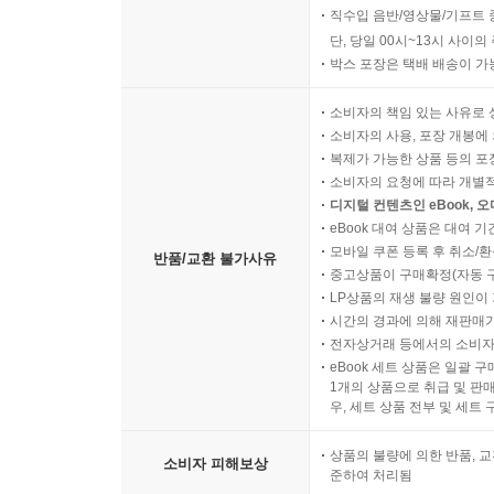
직수입 음반/영상물/기프트 
단, 당일 00시~13시 사이
박스 포장은 택배 배송이 가
소비자의 책임 있는 사유로 
소비자의 사용, 포장 개봉에 
복제가 가능한 상품 등의 포장을 
소비자의 요청에 따라 개별
디지털 컨텐츠인 eBook, 
eBook 대여 상품은 대여 기
모바일 쿠폰 등록 후 취소/환
반품/교환 불가사유
중고상품이 구매확정(자동 
LP상품의 재생 불량 원인이 기
시간의 경과에 의해 재판매가
전자상거래 등에서의 소비자
eBook 세트 상품은 일괄 
1개의 상품으로 취급 및 판매
우, 세트 상품 전부 및 세트
상품의 불량에 의한 반품, 교
소비자 피해보상
준하여 처리됨