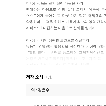
제1장. 상품을 팔기 전에 마음을 사라
연애하는 마음으로 신뢰 쌓기│고객의 이득이 우
스스로에게 물어야 할 다섯 가지 질문│영업맨의 
활용하라│고객을 위하는 마음이 최고의 영업 전략
에피소드1 대접하는 마음으로 신뢰를 쌓아라
제2장. 적기에 정확한 포인트를 전달하라
유능한 영업맨은 활용법을 상상한다│세상에 없는
│’필요 없다’는 방패를 뚫으려면│프레젠테이션
애정은 반드시 전달된다│잘 말하는 것보다 잘 듣는
에피소드2 겉과 속이 다른 금융계 사람들
저자 소개
제3장. 최종 결정의 순간까지 확실하게 리드하라
(1명)
영업맨에게 최종 심판은 고객의 구매 결정이다│내
의사결정 주체인 ‘키 맨’을 찾아라│산다, 안 산다
역 :
김윤수
영업맨에게 가장 큰 무기는 대화력이다
에피소드3 고객이 계약하고 싶은 영업맨이 되려면