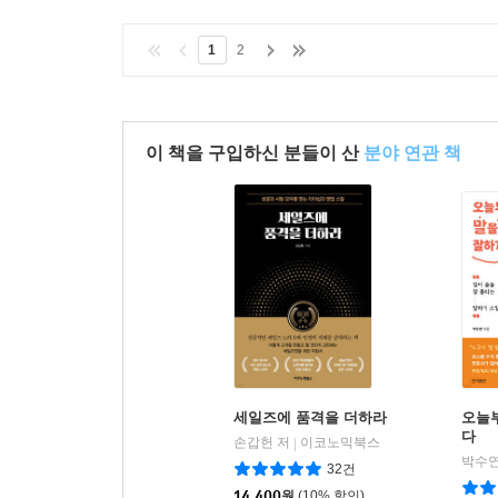
1
2
이 책을 구입하신 분들이 산
분야 연관 책
세일즈에 품격을 더하라
오늘
다
손갑헌 저
이코노믹북스
|
박수연
32건
14,400
원
(10% 할인)