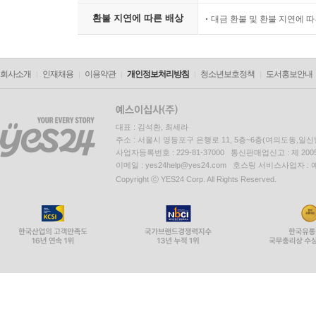
환불 지연에 따른 배상
대금 환불 및 환불 지연에 
회사소개
인재채용
이용약관
개인정보처리방침
청소년보호정책
도서홍보안내
대표 : 김석환, 최세라
주소 : 서울시 영등포구 은행로 11, 5층~6층(여의도동,일신
사업자등록번호 : 229-81-37000 통신판매업신고 : 제 200
이메일 : yes24help@yes24.com 호스팅 서비스사업자 :
Copyright ⓒ YES24 Corp. All Rights Reserved.