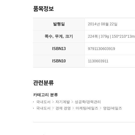
품목정보
발행일
2014년 08월 22일
쪽수, 무게, 크기
224쪽 | 379g | 150*210*13
ISBN13
9791130603919
ISBN10
1130603911
관련분류
카테고리 분류
국내도서
자기계발
성공학/경력관리
국내도서
경제 경영
마케팅/세일즈
영업/세일즈