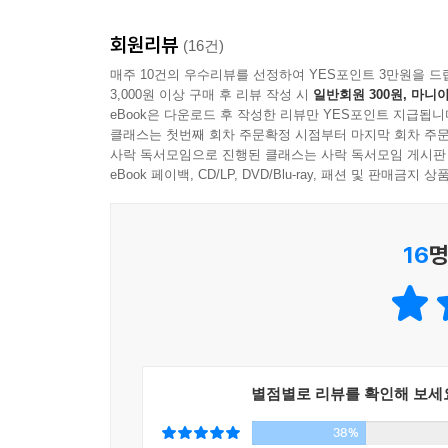
방법은 사람마다 다르지만 목적은 단 하나, 고객에게
소심한 말단 영업사원이
_92p, 영업맨에게 최종 심판은 고객의 구매 결정이
회원리뷰
골드만삭스 사장까지 오를 수 있었던 비결 ‘절대 대
(16건)
매주 10건의 우수리뷰를 선정하여 YES포인트 3만원을 드
상대방의 생각을 추측하려면 상대방이 던진 질문에 
3,000원 이상 구매 후 리뷰 작성 시
일반회원 300원, 마니아
“낯을 많이 가리고 쉽게 긴장하는 성격 탓에 다른 
게 생각하고 어떤 반응을 보이는지, 어떤 질문을 
eBook은 다운로드 후 작성한 리뷰만 YES포인트 지급됩니
영업의 세계에서 살아남아 골드만삭스의 사장이 될 
것이다. 특히 영업맨 자신만 혼자 떠드는 게 아니라
클래스는 첫번째 회차 주문확정 시점부터 마지막 회차 주문
저자는 영업과는 도무지 어울리지 않는 성격을 가지고
사락 독서모임으로 진행된 클래스는 사락 독서모임 게시판
의 패턴을 파악해야 한다. 이를 이해하면 한층 효과
당했고, 열심히 상품에 대해 설명하려 할수록 말 많
eBook 페이백, CD/LP, DVD/Blu-ray, 패션 및 판매금
_127p, 대화로 상대방의 관점을 파악하라
영업사원에게 계약을 빼앗기는 경험을 했다. 이
쌓았는지 여부’이며, 결정적 순간에 고객의 ‘Yes
앞에서 언급했던 프로야구 팀 요미우리 자이언츠 
16
명
세계에서 살아남기 위해 필사적으로 노력한 끝에 자
고 한다. (중략) 니시오카 씨가 정확하게 타구의 
1분 안에 세 가지 포인트를 전달하고 10초 만
있는 각 투수의 구종과 구속, 상대 팀 타자의 특
프레젠테이션을 가능하게 하며, 고객의 어떠한 질문
한다. 이른바 머릿속에 방대한 데이터 서랍이 완성
자신처럼 말주변이 없는 사람들도 능수능란하게 대화
수능란하게 꺼낼 수 있도록 준비하는 과정이다. 
돕는다.
업맨도 고객의 질문을 예상해 그 즉시 대답을 꺼내야
_162p, 1분 대화법 트레이닝으로 화젯거리 늘리기
별점별로 리뷰를 확인해 보세
영업사원 특유의 친화력과 대화 기술을 익히고 싶
38%
당신을 위한 업무 지침서!
조직이 영업맨 개개인의 자질을 효과적으로 활용하