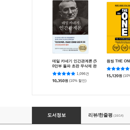
데일 카네기 인간관계론 (5
원씽 THE ON
0만부 돌파 초판 무삭제 완
역본)
1,096건
15,120
원
(10
10,350
원
(10% 할인)
왜 나는 영업부터 배웠는가
도서정보
리뷰/한줄평
(16/14)