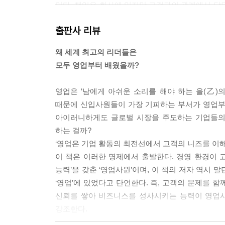
있다. 책임은 회사에 있지만 고객과의 관계에서 담
다. 그 실수로 인해 우리 회사가 출입 금지 조치를
출판사 리뷰
안 된다.”라고 지도했었다. 담당 영업맨이 “다른 부
라고 판단한다. 그러면 그동안 쌓아온 신뢰는 흔적
왜 세계 최고의 리더들은
저절로 더해지지는 않는다.
모두 영업부터 배웠을까?
_42p, 적절한 사과는 신뢰를 심화시키는 기회가 된
영업은 ‘남에게 아쉬운 소리를 해야 하는 을(乙)의
상식적으로 극한의 남극에서는 냉장고가 필요 없다고
때문에 신입사원들이 가장 기피하는 부서가 영업부
면 세포가 파괴되어 맛이 떨어진다. 신선한 상태로
아이러니하게도 글로벌 시장을 주도하는 기업들의 
냉장고를 팔 수 있을 것이다.’라는 설득의 이유를 찾
하는 걸까?
론, 고객에게 이득도 줄 수 있다. 단, 그 이유에 
‘영업은 기업 활동의 최전선에서 고객의 니즈를 이
상대방에게 필요성이 제대로 전달될 수 없고 새로운
이 책은 이러한 명제에서 출발한다. 경영 환경이 
_69p, 세상에 없는 니즈를 창출하라
능력’을 갖춘 ‘영업사원’이며, 이 책의 저자 역시
‘영업’에 있었다고 단언한다. 즉, 고객의 문제를 
고객이 상품을 사도록 결단을 내리게 하는 것, 즉 
신뢰를 쌓아 비즈니스를 성사시키는 능력이 영업사
도록 내버려 두고, 그동안 고객의 동선을 면밀히 관
강조한다.
는 순간에 말을 건넨다. 그러면 고객은 원하는 정