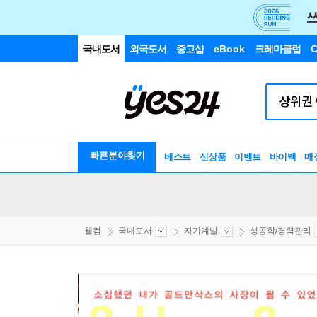
국내도서
외국도서
중고샵
eBook
크레마클럽
C
빠른분야찾기
베스트
신상품
이벤트
바이백
매
웰컴
국내도서
자기계발
성공학/경력관리