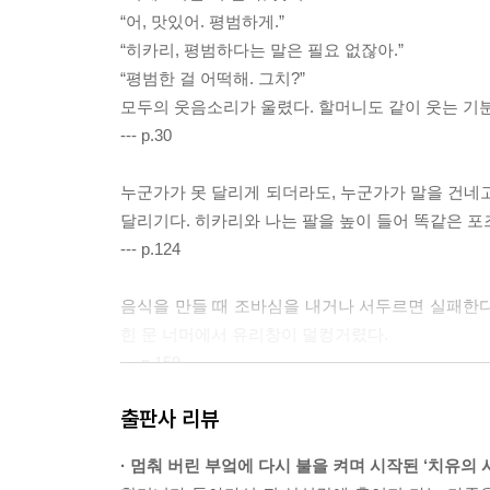
“어, 맛있어. 평범하게.”
“히카리, 평범하다는 말은 필요 없잖아.”
“평범한 걸 어떡해. 그치?”
모두의 웃음소리가 울렸다. 할머니도 같이 웃는 기
--- p.30
누군가가 못 달리게 되더라도, 누군가가 말을 건네고
달리기다. 히카리와 나는 팔을 높이 들어 똑같은 
--- p.124
음식을 만들 때 조바심을 내거나 서두르면 실패한다.
힌 문 너머에서 유리창이 덜컹거렸다.
--- p.159
출판사 리뷰
“그래. 일단 건강한 어른이 되기 위해서 만들고 먹는 
일어나서 먹고, 마시고, 움직이고, 자고. 사람은 모
· 멈춰 버린 부엌에 다시 불을 켜며 시작된 ‘치유의 
다. 서툴러도 상관없다. 가족과 친구들 모두 같이할