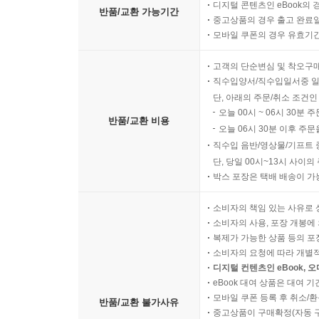
디지털 콘텐츠인 eBook의 
반품/교환 가능기간
중고상품의 경우 출고 완료일
모바일 쿠폰의 경우 유효기간(
고객의 단순변심 및 착오구
직수입양서/직수입일서중 일
단, 아래의 주문/취소 조건인
오늘 00시 ~ 06시 30분 
반품/교환 비용
오늘 06시 30분 이후 주문
직수입 음반/영상물/기프트 
단, 당일 00시~13시 사이
박스 포장은 택배 배송이 가
소비자의 책임 있는 사유로 
소비자의 사용, 포장 개봉에 
복제가 가능한 상품 등의 포장을 
소비자의 요청에 따라 개별
디지털 컨텐츠인 eBook, 
eBook 대여 상품은 대여 기
모바일 쿠폰 등록 후 취소/환
반품/교환 불가사유
중고상품이 구매확정(자동 