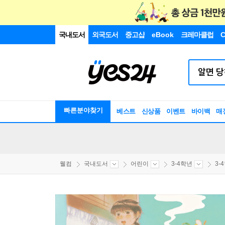
국내도서
외국도서
중고샵
eBook
크레마클럽
C
빠른분야찾기
베스트
신상품
이벤트
바이백
매
웰컴
국내도서
어린이
3-4학년
3-