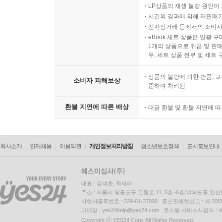
LP상품의 재생 불량 원인이 기
시간의 경과에 의해 재판매가
전자상거래 등에서의 소비자
eBook 세트 상품은 일괄 
1개의 상품으로 취급 및 판매
우, 세트 상품 전부 및 세트
상품의 불량에 의한 반품, 교
소비자 피해보상
준하여 처리됨
환불 지연에 따른 배상
대금 환불 및 환불 지연에 
회사소개
인재채용
이용약관
개인정보처리방침
청소년보호정책
도서홍보안내
대표 : 김석환, 최세라
주소 : 서울시 영등포구 은행로 11, 5층~6층(여의도동,일신
사업자등록번호 : 229-81-37000 통신판매업신고 : 제 200
이메일 : yes24help@yes24.com 호스팅 서비스사업자 :
Copyright ⓒ YES24 Corp. All Rights Reserved.