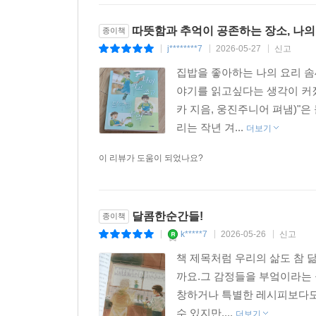
따뜻함과 추억이 공존하는 장소, 나의
종이책
j********7
2026-05-27
신고
|
|
|
집밥을 좋아하는 나의 요리 솜
야기를 읽고싶다는 생각이 커졌
카 지음, 웅진주니어 펴냄)"
리는 작년 겨...
더보기
이 리뷰가 도움이 되었나요?
달콤한순간들!
종이책
k*****7
2026-05-26
신고
|
|
|
책 제목처럼 우리의 삶도 참 
까요.그 감정들을 부엌이라는 
창하거나 특별한 레시피보다도,
수 있지만,...
더보기