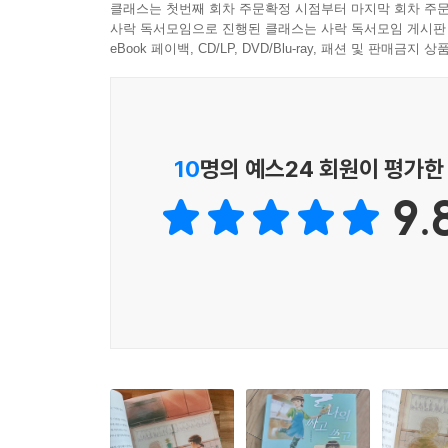
클래스는 첫번째 회차 주문확정 시점부터 마지막 회차 주문
사락 독서모임으로 진행된 클래스는 사락 독서모임 게시판
반죽 표면에 보글보글 구멍이 뚫리고 달콤한 냄새
eBook 페이백, CD/LP, DVD/Blu-ray, 패션 및 판매금
것처럼, 누군가가 자상하게 대해 주는 느낌이 이런
『나의 짜고 쓰고 달콤한 부엌』은 주인공 덴과 가
단순히 ‘슬프다’, ‘기쁘다’는 추상적인 단어 대신,
10
명의 예스24 회원이 평가한
덴이 요리를 하는 모습을 지켜보고, 그 요리의 맛
9.
- 본문 중에서
· 일본 고단샤 아동문학 신인상 수상 작가
오치아이 유카가 한국에 선보이는 새로운 작품
『나의 짜고 쓰고 달콤한 부엌』은 제 57회 고단
선보이는 작품이다. 전작인 『행복을 전하는 도시
이번 작품은 ‘부엌’이라는 지극히 일상적이고 사적인
“어른이 읽어도 재밌고 감동적이다!”는 평과 함께 
나아가는 법을 일깨워 준다. 덴의 부엌에서 피어나는