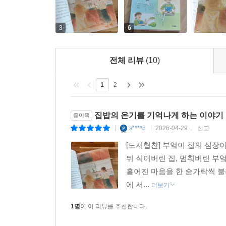
3
6
전체 리뷰
(10)
1
2
집밥의 온기를 기억나게 하는 이야기
종이책
s****8
2026-04-29
신고
|
|
|
[도서협찬] 부엌이 집의 심장이
뒤 식어버린 집, 멈춰버린 부
흩어진 마음을 한 숟가락씩 불
에 서...
더보기
1명
이 이 리뷰를 추천합니다.