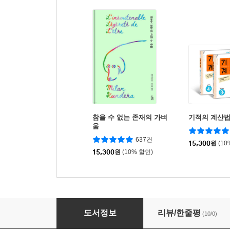
참을 수 없는 존재의 가벼
기적의 계산법
움
637건
15,300
원
(10
15,300
원
(10% 할인)
나의 짜고 쓰고 달콤한 부엌
도서정보
리뷰/한줄평
(10/0)