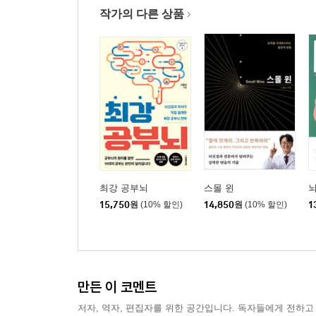
작가의 다른 상품
최강 공부뇌
스몰 윈
뇌
15,750
원
(10% 할인)
14,850
원
(10% 할인)
1
만든 이 코멘트
저자, 역자, 편집자를 위한 공간입니다. 독자들에게 전하고