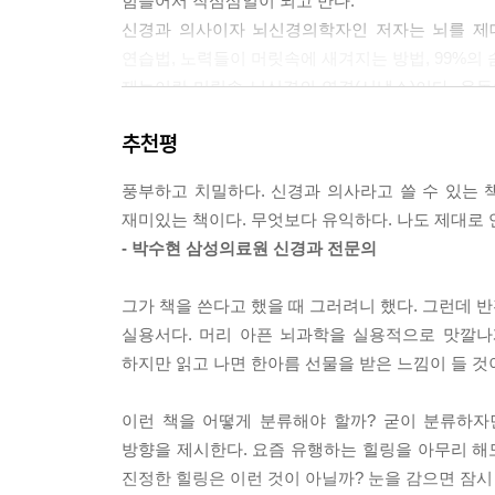
힘들어서 작심삼일이 되고 만다.
신경과 의사이자 뇌신경의학자인 저자는 뇌를 제대
연습법, 노력들이 머릿속에 새겨지는 방법, 99%의
재능이란 머릿속 뇌신경의 연결(시냅스)이다. 운
탁월한 성과를 낼 때, 흔히들 재능이 있다고 얘
추천평
하거나, 언어 훈련을 하다보면 관련 영역의 뇌신경
최신 뇌과학적 연구 성과에 따르면, 시냅스 수는 반
풍부하고 치밀하다. 신경과 의사라고 쓸 수 있는 
시냅스를 늘리고 단단하게 연결시키는 방아쇠 역할을
재미있는 책이다. 무엇보다 유익하다. 나도 제대로 
이 책의 저자는 노벨생리의학상 수상자인 에릭 캔
- 박수현 삼성의료원 신경과 전문의
키나아제들이 핵에 진입하게 만들어 유전자를 발
(장기기억)고 강조한다.
그가 책을 쓴다고 했을 때 그러려니 했다. 그런데 반
장기기억이 만들어지는 원리를 간단히 도식화하면 
실용서다. 머리 아픈 뇌과학을 실용적으로 맛깔나게
세포내 환상 AMP 증가 → 단백질 키나아제 A, M
하지만 읽고 나면 한아름 선물을 받은 느낌이 들 것
합성 → 시냅스 성장.
연습의 목표는 장기기억을 만드는 것이라고 보면 
이런 책을 어떻게 분류해야 할까? 굳이 분류하자
연습하면 된다.
방향을 제시한다. 요즘 유행하는 힐링을 아무리 해
이때 관건은 어떻게 반복해서 연습할 수 있게 하
진정한 힐링은 이런 것이 아닐까? 눈을 감으면 잠시
지속시킬 수 없게 된다. 이것이 수많은 이들이 반복