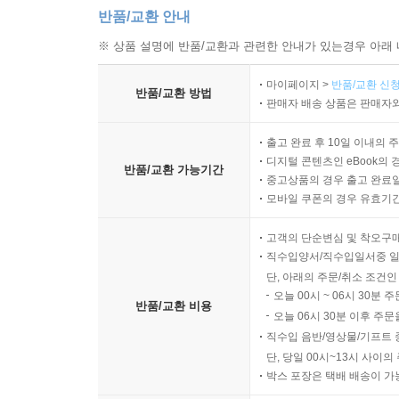
반품/교환 안내
※ 상품 설명에 반품/교환과 관련한 안내가 있는경우 아래 
마이페이지 >
반품/교환 신청
반품/교환 방법
판매자 배송 상품은 판매자와
출고 완료 후 10일 이내의 
디지털 콘텐츠인 eBook의 
반품/교환 가능기간
중고상품의 경우 출고 완료일
모바일 쿠폰의 경우 유효기간(
고객의 단순변심 및 착오구
직수입양서/직수입일서중 일
단, 아래의 주문/취소 조건인
오늘 00시 ~ 06시 30분 
반품/교환 비용
오늘 06시 30분 이후 주문
직수입 음반/영상물/기프트 
단, 당일 00시~13시 사이
박스 포장은 택배 배송이 가