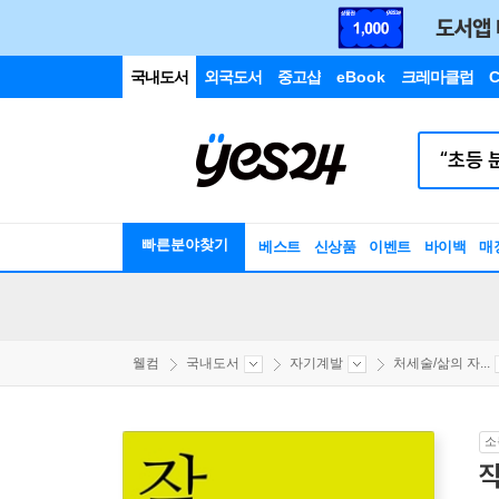
국내도서
외국도서
중고샵
eBook
크레마클럽
C
빠른분야찾기
베스트
신상품
이벤트
바이백
매
웰컴
국내도서
자기계발
처세술/삶의 자...
소