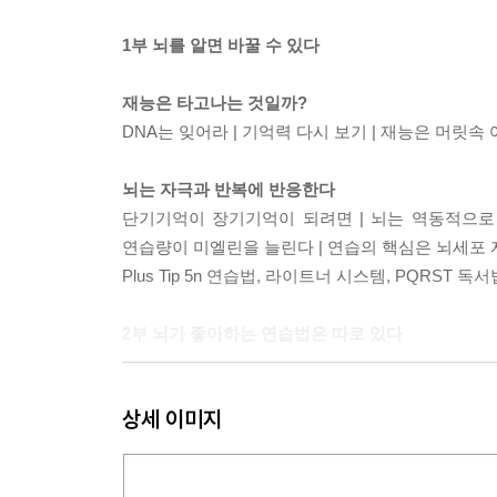
1부 뇌를 알면 바꿀 수 있다
재능은 타고나는 것일까?
DNA는 잊어라 | 기억력 다시 보기 | 재능은 머릿속
뇌는 자극과 반복에 반응한다
단기기억이 장기기억이 되려면 | 뇌는 역동적으로 
연습량이 미엘린을 늘린다 | 연습의 핵심은 뇌세포 
Plus Tip 5n 연습법, 라이트너 시스템, PQRST 독
2부 뇌가 좋아하는 연습법은 따로 있다
작은 목표를 세워라
상세 이미지
빠르고 정확한 피드백을 설계하라 | 목표를 잘게 나
Plus Tip 벤저민 프랭클린의 연습 엿보기