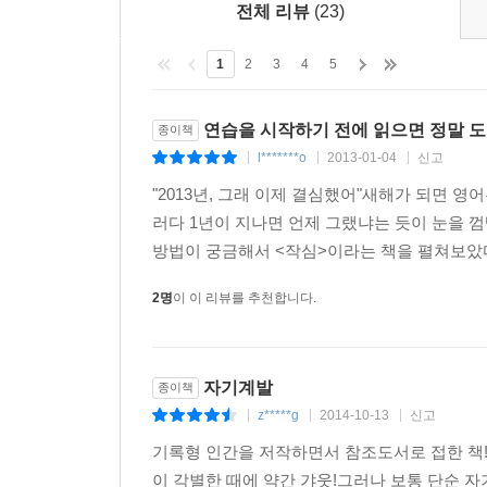
전체 리뷰
(23)
1
2
3
4
5
연습을 시작하기 전에 읽으면 정말 도
종이책
l*******o
2013-01-04
신고
|
|
|
"2013년, 그래 이제 결심했어"새해가 되면 영
러다 1년이 지나면 언제 그랬냐는 듯이 눈을 
방법이 궁금해서 <작심>이라는 책을 펼쳐보았다
2명
이 이 리뷰를 추천합니다.
자기계발
종이책
z*****g
2014-10-13
신고
|
|
|
기록형 인간을 저작하면서 참조도서로 접한 책!첫
이 각별한 때에 약간 갸웃!그러나 보통 단순 자