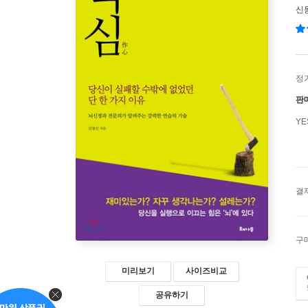
신
정
판
Y
결
구
미리보기
사이즈비교
공유하기