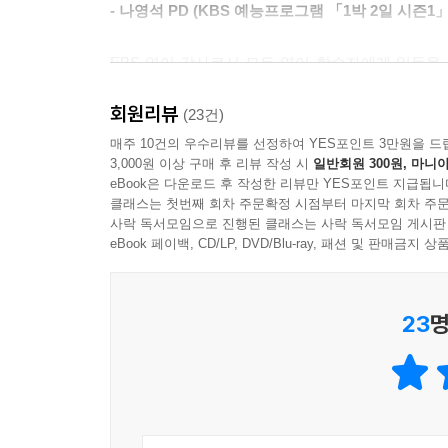
- 나영석 PD (KBS 예능프로그램 「1박 2일 시즌1」
능력을 극대화시키는 시냅스 확장의 비밀
EBS 영어 강사로서 모든 영어 학습자에게 일독을
이에 저자는 연습의 기본 공식을 제안하면서, 연습
영어를 스스로 학습하고 가르치면서 아주 힘들게 깨
것도 얻을 수 있다고 언급한다. 그 네 가지는 1) 약
회원리뷰
이수영 EBSlang 리딩 분야 대표 강사, 『스피드 
(23건)
취약한 부분이 무엇인지 파악해서 그것을 보완하는 
매주 10건의 우수리뷰를 선정하여 YES포인트 3만원을 드
수 있는 피드백 시스템을 마련해야 한다. 또 간절히
3,000원 이상 구매 후 리뷰 작성 시
일반회원 300원, 마니아
반복할 수 있는 시스템을 마련할 수 있다면 연습은 
eBook은 다운로드 후 작성한 리뷰만 YES포인트 지급됩니
대개의 연습들이 실패하게 되는 이유는 큰 목표만
클래스는 첫번째 회차 주문확정 시점부터 마지막 회차 주문
사락 독서모임으로 진행된 클래스는 사락 독서모임 게시판
갖추지 않았을 때(지금 연습이 제대로 되고 있는지 
eBook 페이백, CD/LP, DVD/Blu-ray, 패션 및 판매금
생활 속에서 연습할 수 있는 시스템이 잘 갖춰지지 않
모든 재능을 타고나지 않는 한, 인간이 성장하기 
인간은 제대로 연습 시스템을 마련하기만 하면, 누구
23
명
저자는 “나에게 필요한 나만의 연습은 무엇인가?
던지고픈 그 무엇은 무엇인가? 찾아야 한다. 무
시행착오를 겪은 수많은 일반인들에게 도움이 되기