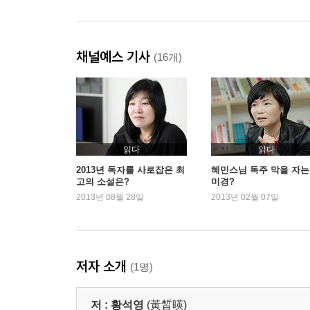
채널예스 기사
(16개)
읽다
읽다
2013년 독자를 사로잡은 최
혜민스님 독주 막을 자는
고의 소설은?
미경?
2013년 08월 28일
2013년 02월 07일
저자 소개
(1명)
저 :
황석영
(黃晳暎)