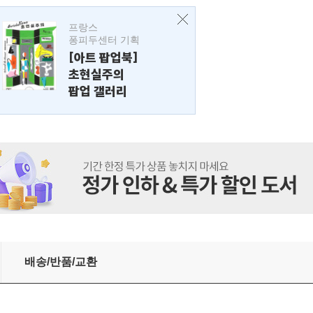
프랑스
퐁피두센터 기획
[아트 팝업북]
초현실주의
팝업 갤러리
배송/반품/교환