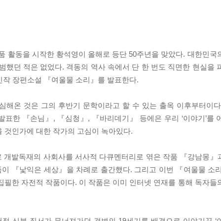
품 활동을 시작한 황석영이 올해로 등단 50주년을 맞았다. 대한민국
평범했던 적은 없었다. 격동의 역사 속에서 단 한 번도 직면한 현실을
 신작 장편소설 『여울물 소리』를 발표한다.
고심해온 것은 그의 후반기 문학이라고 할 수 있는 출옥 이후부터이다
발표한 『손님』, 『심청』, 『바리데기』 등에은 우리 ‘이야기’를 
을 것인가에 대한 작가의 고심이 녹아있다.
로 개발독재의 사회사를 서사적 다큐멘터리로 엮은 작품 『강남몽』과
이 『낯익은 세상』을 차례로 출간했다. 그리고 이번 『여울물 소리
 집필한 자전적 작품이다. 이 작품은 이미 인터넷 연재를 통해 독자들
적 신분 질서가 무너져가던 격변의 19세기를 배경으로 이야기꾼 ‘