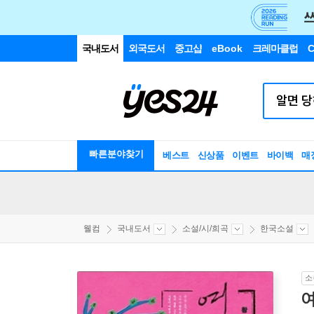
국내도서
외국도서
중고샵
eBook
크레마클럽
C
빠른분야찾기
베스트
신상품
이벤트
바이백
매
웰컴
국내도서
소설/시/희곡
한국소설
소