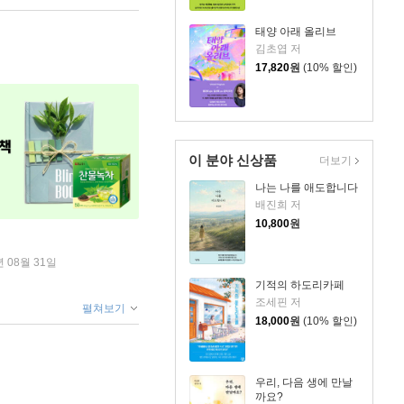
태양 아래 올리브
김초엽 저
17,820
원
(10% 할인)
이 분야 신상품
더보기
나는 나를 애도합니다
배진희 저
10,800
원
년 08월 31일
기적의 하도리카페
조세핀 저
펼쳐보기
18,000
원
(10% 할인)
우리, 다음 생에 만날
까요?