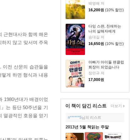
박영해 저
16,200
원
(10% 할인)
다잉 스완, 친애하는
나의 살해자에게
의 근현대사와 함께 해온
송대길 저
 피하지 않고 맞서며 주옥
16,650
원
(10% 할인)
아빠가 아이돌 팬클럽
. 이전 산문의 습관들을
회장이 되었습니다
정민규 저
어떻게 하면 형식과 내용
17,000
원
 1980년대가 배경이었
이 책이 담긴
리스트
더보기
』는 등단 50주년을 기
의 열광적인 호응을 얻기
n******5
님의 리스트
2013년 5월 책읽는 주말
이신통’의 일생을 뒤쫓는