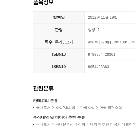
품목정보
발행일
2012년 11월 19일
판형
양장
쪽수, 무게, 크기
496쪽 | 570g | 128*188*30
ISBN13
9788954428361
ISBN10
8954428363
관련분류
카테고리 분류
국내도서
소설/시/희곡
한국소설
한국 장편소설
수상내역 및 미디어 추천 분류
국내도서
국내문학상 수상작
네티즌 추천 한국의 대표작