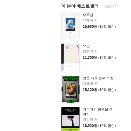
이 분야 베스트셀러
더보기
수족관
유래혁 저
15,930
원
(10% 할인)
모순
양귀자 저
11,700
원
(10% 할인)
빵충 사육 준수 사항
김혜영 저
15,120
원
(10% 할인)
지푸라기 왕관을 쓴
여자
박상영 저
16,920
원
(10% 할인)