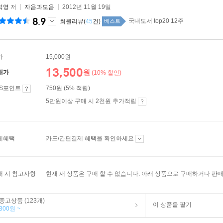
석영
저
자음과모음
2012년 11월 19일
8.9
국내도서 top20 12주
회원리뷰(
45
건)
베스트
가
15,000원
13,500
원
매가
(10% 할인)
ES포인트
750원 (5% 적립)
5만원이상 구매 시 2천원 추가적립
제혜택
카드/간편결제 혜택을 확인하세요
매 시 참고사항
현재 새 상품은 구매 할 수 없습니다. 아래 상품으로 구매하거나 판매
중고상품 (123개)
이 상품을 팔기
300원 ~