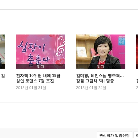
읽다
읽다
 김
전자책 10위권 내에 19금
김미경, 혜민스님 맹추격…
성인 로맨스 7권 포진
강풀 그림책 3위 껑충
2013년 01월 31일
2013년 01월 24일
관심작가 알림신청