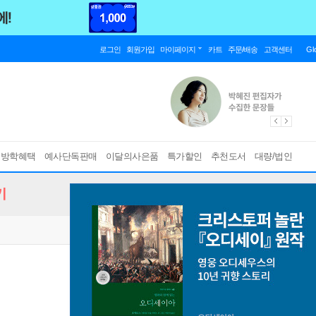
로그인
회원가입
마이페이지
카트
주문/배송
고객센터
Gl
름방학혜택
예사단독판매
이달의사은품
특가할인
추천도서
대량/법인
기