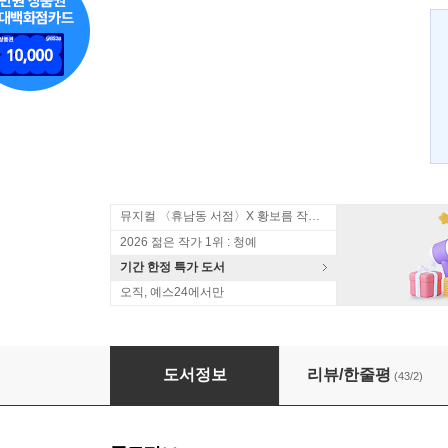
뮤지컬 〈휴남동 서점〉X 황보름 작가 북토크
2026 젊은 작가 1위 : 청예
기간 한정 특가 도서
오직, 예스24에서만
여울물 소리
도서정보
리뷰/한줄평
(43/2)