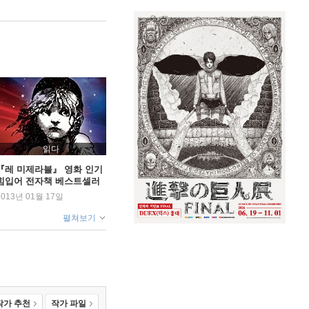
읽다
『레 미제라블』 영화 인기
힘입어 전자책 베스트셀러
1위 등극
2013년 01월 17일
펼쳐보기
작가 추천
작가 파일