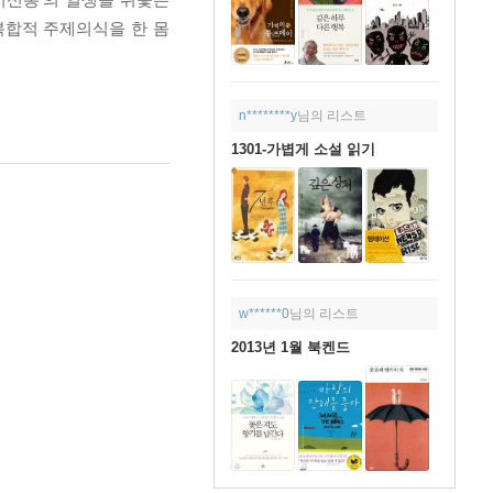
복합적 주제의식을 한 몸
n********y
님의 리스트
1301-가볍게 소설 읽기
w******0
님의 리스트
2013년 1월 북켄드