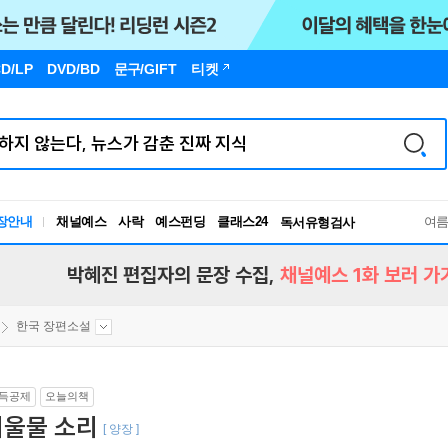
D/LP
DVD/BD
문구
/GIFT
티켓
장안내
채널예스
사락
예스펀딩
클래스24
독서유형검사
여
RBTI Lab
독서유형검사
박혜진 편집자의 문장 수집,
채널예스 1화 보러 가
한국 장편소설
득공제
오늘의책
여울물 소리
[ 양장 ]