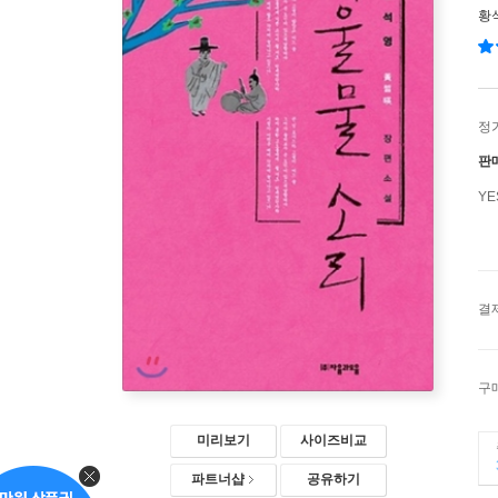
황
정
판
Y
결
구
미리보기
사이즈비교
파트너샵
공유하기