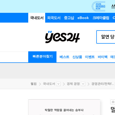
국내도서
외국도서
중고샵
eBook
크레마클럽
C
빠른분야찾기
베스트
신상품
이벤트
바이백
매
웰컴
국내도서
경제 경영
경영관리/전략/...
소