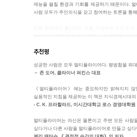
재능을 펼칠 환경과 기회를 제공하기 때문이다. 
최자처럼 조직을 운영한다. 그는 사람들에게 토론을 
사람 모두가 주인의식을 갖고 참여하는 토론을 통해
이와 반대로 디미니셔는 결정자로서 조직을 운영한다
을 실행에 옮기는 대신 결정이 온당한지 아닌지를 
또한 한국에서 출간되는 것을 기념하여 저자 리즈 와
삼성, LG, 현대 등은 전 세계에서 전 세계를 상
다섯째, 주인의식과 책임감을 심어준다
방식’에서 완전히 벗어나지 못했으며 현지 시장과
멀티플라이어는 조직 전반에 걸쳐 높은 기대를 심
추천평
되지 않으면 해외 시장에서의 성공은 허울뿐이거나 
해준다. 그러는 한편 사람들에게 자신의 일에 대해
다. 그 결과 나중에는 리더의 직접적인 개입없이도 
성공한 사람은 모두 멀티플라이어다. 평범함을 위
멀티플라이어의 특성 5가지
반면 디미니셔는 사소한 일까지 관여한다. 마치 
－ 존 도어, 클라이너 퍼킨스 대표
§ 멀티플라이어는 재능자석이다 : 재능 있는 사람들
들고 직접 결과를 만들어내려 한다. ---p.60~63
§ 멀티플라이어는 해방자다 : 최고의 생각을 하고 
《멀티플라이어》에는 중요하지만 밝혀지지 않았던
§ 멀티플라이어는 도전자다 : 재능을 마음껏 발휘할
로버트의 고요함은 부드러움과 같은 것이 아니다. 
실용적인 지침을 제공하는 이 책은 지식경제시대의 
§ 멀티플라이어는 토론주최자다 : 철저한 토론을 통
에 초점을 맞추는가에 있었다. 팀원 한 명은 “로버
- C. K. 프라할라드, 미시간대학교 로스 경영대학원
§ 멀티플라이어는 투자자다 : 사람들에게 결과를 
로부터 최고의 능력을 끌어내는 것에 초점을 맞춘다
정감을 가져다주었다.---p.131
멀티플라이어는 자신은 물론이고 주변 모든 사람들
싶다거나 다른 사람을 멀티플라이어로 만들고 싶다면
당신만 천재인가? 당신도 천재인가?
버락 헤르쉬코비츠는 CTO로서의 편안한 직장을 버
케리 패터슨,《 결정적 순간의 대화》의 저자