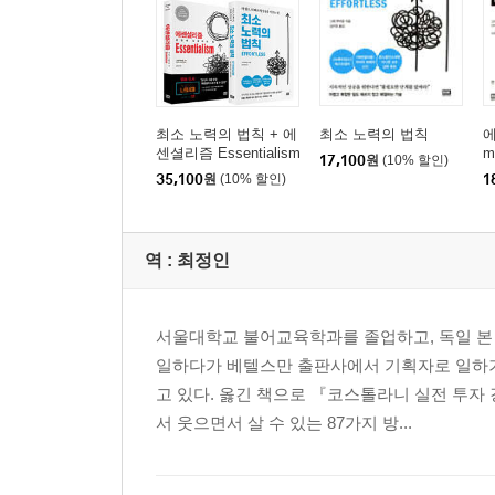
CHAPTER 7. 멀티플라이어 되기
어느 디미니셔의 고백
공감에서 결심으로
기속 전략 3가지
최소 노력의 법칙 + 에
최소 노력의 법칙
에
변화의 추진력을 유지하는 방법
센셜리즘 Essentialism
m
17,100
원
(10% 할인)
멀티플라이어가 우리에게 주는 의미
35,100
원
(10% 할인)
1
천재인가, 천재를 만드는 사람인가?
멀티플라이어 되기. 더 나은 세상을 위한 전략
역 :
최정인
부록 A 멀티플라이어와 디미니셔의 본질
부록 B 연구 과정
서울대학교 불어교육학과를 졸업하고, 독일 본
부록 C 우리가 만난 멀티플라이어
일하다가 베텔스만 출판사에서 기획자로 일하기
부록 D 멀티플라이어에대한 토론 지침
고 있다. 옳긴 책으로 『코스톨라니 실전 투자
멀티플라이어 평가 나도 모루게 디미니셔가 되었는
서 웃으면서 살 수 있는 87가지 방...