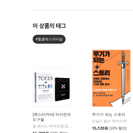
이 상품의 태그
#톱클래스의비밀
[예스리커버] 타이탄의
무기가 되는 스토리
도구들
도널드 밀러 저/이지연 역
|
팀 페리스 저/박선령,정지현 공역
토네이도
|
15,120
원
(10% 할인)