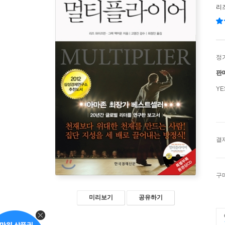
리
정
판
Y
결
구
미리보기
공유하기