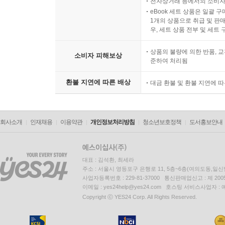
전자상거래 등에서의 소비자
eBook 세트 상품은 일괄 
1개의 상품으로 취급 및 판매
우, 세트 상품 전부 및 세트
상품의 불량에 의한 반품, 교
소비자 피해보상
준하여 처리됨
환불 지연에 따른 배상
대금 환불 및 환불 지연에 
회사소개
인재채용
이용약관
개인정보처리방침
청소년보호정책
도서홍보안내
대표 : 김석환, 최세라
주소 : 서울시 영등포구 은행로 11, 5층~6층(여의도동,일신
사업자등록번호 : 229-81-37000 통신판매업신고 : 제 200
이메일 : yes24help@yes24.com 호스팅 서비스사업자 :
Copyright ⓒ YES24 Corp. All Rights Reserved.