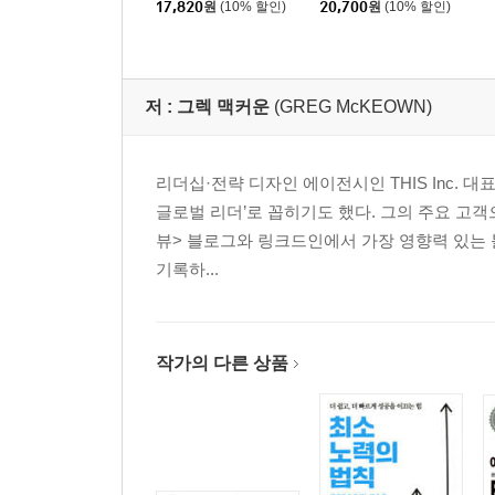
토론주최자 vs. 결정자
17,820
원
(10% 할인)
20,700
원
(10% 할인)
토론주최자
토론주최자의 3가지 실천사항
이너서클에 갇힌 디미니셔
저 :
그렉 맥커운
(GREG McKEOWN)
토론은 자원을 효율적으로 사용한는 방법이다
토론주최자 되기
멀티플라이어 이펙트 5. 토론주최자 vs. 결정자
리더십·전략 디자인 에이전시인 THIS Inc.
글로벌 리더’로 꼽히기도 했다. 그의 주요 고객으
CHAPTER 6. 능력을 소유하지 않는다
뷰> 블로그와 링크드인에서 가장 영향력 있는 블
투자자 vs. 간섭자
기록하...
투자자
투자자의 3가지 실천사항
일일이 간섭하는 디미니셔
작가의 다른 상품
투자의 지렛대효과
투자자 되기
사람들의 역량을 높여라
멀티플라이어 이펙트 6. 투자자 vs. 간섭자