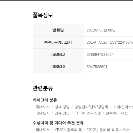
품목정보
발행일
2012년 06월 08일
쪽수, 무게, 크기
361쪽 | 552g | 153*224*30
ISBN13
9788947528504
ISBN10
8947528501
관련분류
카테고리 분류
국내도서
경제 경영
경영관리/전략/경영학
조직/인적자
국내도서
경제 경영
CEO/비즈니스맨
간부학/리더십
수상내역 및 미디어 추천 분류
국내도서
YES24 올해의 책
2012년 올해의 책 후보도서