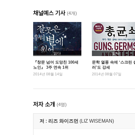
도전하라
채널예스 기사
멀티플라이어 이펙트 1. 멀티플라이어 vs. 디미니셔
(4개)
CHAPTER 2. 뛰어난 인재를 탁월한 인재로 키운다
재능자석 vs. 제국건설자
재능자석
재능자석의 4가지 실천사항
읽다
읽다
디미니셔가 재능을 관리하는 방식
『창문 넘어 도망친 100세
문학 열풍 속에 ‘스크린 
노인』 3주 연속 1위
러’도 강세
재능의 지렛대효과
2014년 08월 14일
2014년 08월 07일
재능자석 되기
신나는 롤러코스터
멀티플라이어 이펙트 2. 재능자석 vs. 제국건설자
저자 소개
(4명)
CHAPTER 3. 일터를 쉼터로 만든다
해방자 vs. 독재자
저 :
리즈 와이즈먼
(LIZ WISEMAN)
해방자
해방자의 3가지 실천사항