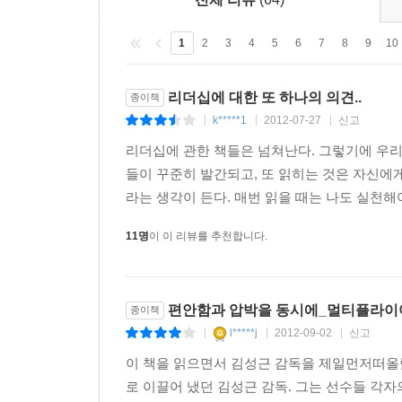
실제적인 지침을 제공한다.
넷째, 시간이 지나도 변하지 않는 원리와 시대를 앞
1
2
3
4
5
6
7
8
9
10
책은 적다. 이 책은 바로 지금 당신의 삶에 대한 
이 책은 이미 성공한 사람은 물론이고 성공하고 싶
리더십에 대한 또 하나의 의견..
종이책
해야 하는지 알려주기 때문이다. 평범한 비즈니스
k*****1
2012-07-27
신고
|
|
|
리더십에 관한 책들은 넘쳐난다. 그렇기에 우리
들이 꾸준히 발간되고, 또 읽히는 것은 자신에
라는 생각이 든다. 매번 읽을 때는 나도 실천해야
11명
이 이 리뷰를 추천합니다.
편안함과 압박을 동시에_멀티플라이
종이책
l*****j
2012-09-02
신고
|
|
|
이 책을 읽으면서 김성근 감독을 제일먼저떠올
로 이끌어 냈던 김성근 감독. 그는 선수들 각