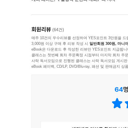
과제를 던졌다. 버락은“베터플레이스에서 1년 동안 있으
스티븐 스필버그, 팀 쿡, 버락 오바마, 조지 클루니,
(작업진도표) 신봉자는 아니다.
이들의 공통점을 아는가? 영화, 기업가, 정치인,
나는 실수해도 벌을 받지 않기 때문에 아주 빨리 일
최고의 성과를 달성하는 사람들이다. 자신이 할 수 
똑똑한 사원’이 되라는 말을 늘 듣기 때문에 아이디
회원리뷰
(64건)
사람, 즉 ‘멀티플라이어’인 것이다.
적으로나 지성이 성장한다. 집단의지가 만들어지고
매주 10건의 우수리뷰를 선정하여 YES포인트 3만원을 드
새로운 인재상인 멀티플라이어. 그러나 세상에 태
으로는 해낼 수 없는 도전에 성공한다. ---pp.203~20
3,000원 이상 구매 후 리뷰 작성 시
일반회원 300원, 마니아
스티븐 스필버그(Steven Spielberg)는 다른 감
eBook은 다운로드 후 작성한 리뷰만 YES포인트 지급됩니
수익’을 올리는 성공을 이룰 수 있었다. 스필버
클래스는 첫번째 회차 주문확정 시점부터 마지막 회차 주문
최재는 앞으로 나가 팀에게 몇 가지를 논의하라고 
사락 독서모임으로 진행된 클래스는 사락 독서모임 게시판
괴롭힘을 당한 아픔과 관계가 있다.
을 보라고 권했다. 팀원들은 그의 신선한 관점에
eBook 페이백, CD/LP, DVD/Blu-ray, 패션 및 판매금
어린 시절 스필벌레(Spielbug)라는 별명을 가
하면서 새로운 통찰력을 얻는 모습을 본 최는 이제
스필버그가 멀티플라이어가 될 수 있었던 것은 과거
그는 화이트보드 앞에서 익숙한 편안함을 느꼈다. 팀
또 다른 멀티플라이어 애플의 팀 쿡은 임원들에게
시켜 휴식을 취할 수 있도록 하고 싶었다. 컨설턴
64
명
한다는 말은 당연하다고 받아들였지만 인원을 충원
냈다. 그는 상상을 멈추고 현지를 바라보았다. 그녀
것이기는 하지만 인원이 더 있어야 한다고 건의했다
까지야”라고 말한 뒤 현지에게 펜을 넘겼다. 현지는
그는 “수익이 늘어난다는 것은 사람이 더 필요하다
보는 눈이 다르기 때문에 생긴다.
---p..250
영업 팀장은 덧셈의 논리를 따르는 사람인 것이다.