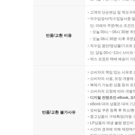
고객의 단순변심 및 착오구
직수입양서/직수입일서중 일
단, 아래의 주문/취소 조건인
오늘 00시 ~ 06시 30분 
반품/교환 비용
오늘 06시 30분 이후 주문
직수입 음반/영상물/기프트 
단, 당일 00시~13시 사이
박스 포장은 택배 배송이 가
소비자의 책임 있는 사유로 
소비자의 사용, 포장 개봉에 
복제가 가능한 상품 등의 포장을 
소비자의 요청에 따라 개별
디지털 컨텐츠인 eBook, 
eBook 대여 상품은 대여 기
모바일 쿠폰 등록 후 취소/환
반품/교환 불가사유
중고상품이 구매확정(자동 
LP상품의 재생 불량 원인이 기
시간의 경과에 의해 재판매가