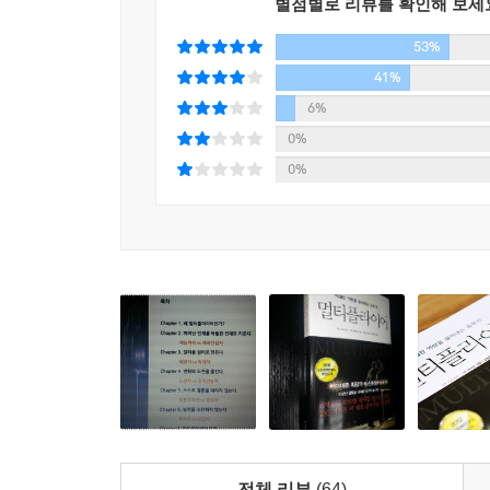
생기면 이를 완수하기 위해 더 많은 인적 자원을 
별점별로 리뷰를 확인해 보세
자원므 더 투자하지 않아도 긍정적인 리더십을 통해
53%
못하는 사람은 꼭 있기 때문이다.
41%
스티븐 스필버그나 팀 쿡은 누구를 만나든 상대가 세
6%
0%
어떻게 조직의 지능과 역량을 촉발시킬 것인가?
0%
누구를 만나든 상대를 더 똑똑하게 만드는 사람을
사람들이 더 많은 아이디어를 내게 하며 스스로 
성과를 내게 이끄는 것이다.
《성공하는 사람들의 7가지 습관》의 저자 스티븐 
찬사를 보냈다. ‘새로운 수요, 불충분한 자원’의 
스티븐 코비는 이 책의 가장 큰 장점으로 4가지를 
첫째는 미주, 유럽, 아시아와 아프리카를 넘나들며 
모은 풍부하고 생생한 사례로 가득 차 있다.
둘째, 멀티플라이어와 디미니셔를 실제로 구별 짓는
아니다. 가장 큰 차이점 5가지만 소개하기 때문에 
셋째, 책의 범위에 찬사를 보낸다. 이 책은 말
전체 리뷰
(64)