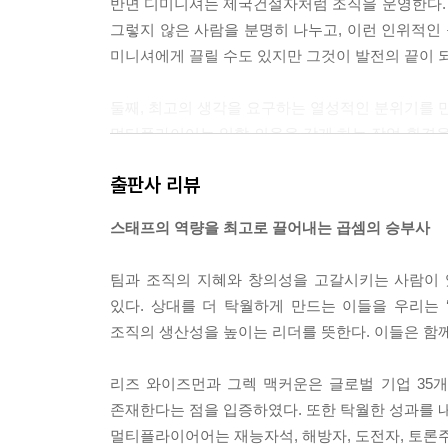
반면 디미니셔는 제국건설자처럼 조직을 운영한다.
그렇지 않은 사람을 분명히 나누고, 이런 인위적인
미니셔에게 끌릴 수도 있지만 그것이 발전의 끝이 되
둘째, 최고의 생각을 요구하는 열성적인 분위기를 
멀티플라이어는 일할 의욕을 갖게 하는 작업 환경을
라이어는 해방자처럼 편안하면서도 열성적인 분위기
출판사 리뷰
끌어내게 해준다. 이와 동시에 최선의 노력을 요구
반면 디미니셔는 평가의 두려움을 이용해 폭군처럼
스태프의 역량을 최고로 끌어내는 곱셈의 승부사
다. 그는 사람들에게 최고의 생각을 해내라고 요구
팀과 조직의 지혜와 창의성을 고갈시키는 사람이 
셋째, 도전의 영역을 넓힌다
있다. 상대를 더 탁월하게 만드는 이들을 우리는 ‘멀
멀티플라이어는 도전자처럼 조직을 운영한다. 기회를
조직의 생산성을 높이는 리더를 뜻한다. 이들은 함께
이 지금 알고 있는 것을 넘어 도전하도록 한다. 
직접 지시를 내리는 것이 그 예다. 디미니셔는 직
리즈 와이즈먼과 그렉 맥커운은 글로벌 기업 35개
존재한다는 점을 입증하였다. 또한 탁월한 성과를 
넷째, 토론을 통해 결정한다
멀티플라이어어는 재능자석, 해방자, 도전자, 토론주
멀티플라이어는 결정을 내리는 과정을 통해 조직에