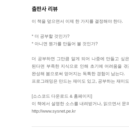
__3.5 제어문
출판사 리뷰
____3.5.1 선택문
______3.5.1.1 관계 연산자, 논리 연산자
이 책을 덮으면서 이제 한 가지를 결정해야 한다.
______3.5.1.2 if 문
______3.5.1.3 switch 문
* 더 공부할 것인가?
____3.5.2 반복문
* 아니면 뭔가를 만들어 볼 것인가?
______3.5.2.1 증감 연산자, 복합 대입 연산자
______3.5.2.2 for 문
더 공부하면 그만큼 알게 되어 나중에 만들고 싶은
______3.5.2.3 중첩 루프
된다면 부족한 지식으로 인해 초기에 어려움을 
______3.5.2.4 foreach 문
완성해 봄으로써 얻어지는 독특한 경험이 남는다.
______3.5.2.5 while 문
프로그래밍은 만드는 재미도 있고, 공부하는 재미도 
____3.5.3 점프문
______3.5.3.1 break 문
[소스코드 다운로드 & 홈페이지]
______3.5.3.2 continue 문
이 책에서 설명한 소스를 내려받거나, 읽으면서 문
______3.5.3.3 goto 문
http://www.sysnet.pe.kr
▣ 04장: C# 객체 지향 문법