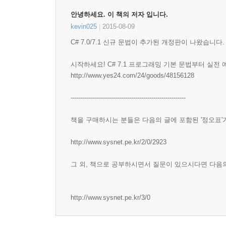
__3.2 형변환
안녕하세요. 이 책의 저자 입니다.
____3.2.1 암시적 변환
kevin025
2015-08-09
|
____3.2.2 명시적 변환
C# 7.0/7.1 신규 문법이 추가된 개정판이 나왔습니다.
__3.3 기본 문법 요소
____3.3.1 예약어, 키워드
시작하세요! C# 7.1 프로그래밍 기본 문법부터 실전
http://www.yes24.com/24/goods/48156128
____3.3.2 식별자
____3.3.3 리터럴
---------------------------------------------------------
__3.3.4 변수
____3.3.4.1 2가지 저장소: 스택과 힙
책을 구매하시는 분들은 다음의 글에 포함된 '정오표'
____3.3.4.2 값 형식을 가리키는 변수
http://www.sysnet.pe.kr/2/0/2923
____3.3.4.3 참조 형식을 가리키는 변수
____3.3.4.4 기본값
그 외, 책으로 공부하시면서 질문이 있으시다면 다음
____3.3.5 상수
____3.3.6 연산자, 문장 부호
__3.4 배열
http://www.sysnet.pe.kr/3/0
____3.4.1 다차원 배열
____3.4.2 가변 배열