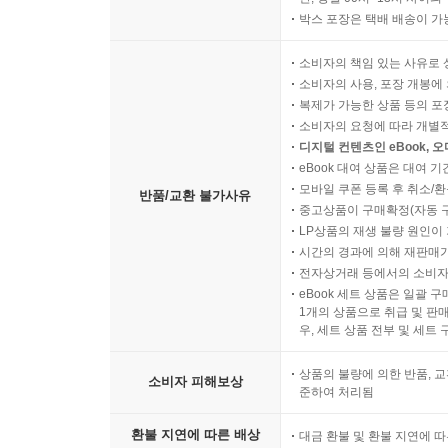
______6.8.1.2 SQL 쿼리
박스 포장은 택배 배송이 가
____6.8.2 ADO.NET 데이터 제공자
______6.8.2.1 System.Data.SqlClient.SqlConnectio
소비자의 책임 있는 사유로 
소비자의 사용, 포장 개봉에 
______6.8.2.2 System.Data.SqlClient.SqlCommand
복제가 가능한 상품 등의 포장을 
______6.8.2.3 System.Data.SqlClient.SqlDataRead
소비자의 요청에 따라 개별
______6.8.2.4 System.Data.SqlClient.SqlParameter
디지털 컨텐츠인 eBook, 
______6.8.2.5 System.Data.SqlClient.SqlDataAdapt
eBook 대여 상품은 대여 기
모바일 쿠폰 등록 후 취소/환
____6.8.3 데이터 컨테이너
반품/교환 불가사유
중고상품이 구매확정(자동 
______6.8.3.1 일반 닷넷 클래스
LP상품의 재생 불량 원인이 기
______6.8.3.2 System.Data.DataSet
시간의 경과에 의해 재판매가
______6.8.3.3 Typed DataSet
전자상거래 등에서의 소비자
eBook 세트 상품은 일괄 
____6.8.4 데이터베이스 트랜잭션
1개의 상품으로 취급 및 판매
__6.9 리플렉션
우, 세트 상품 전부 및 세트
____6.9.1 AppDomain과 Assembly
____6.9.2 Type과 리플렉션
상품의 불량에 의한 반품, 교
소비자 피해보상
준하여 처리됨
____6.9.3 리플렉션을 이용한 확장 모듈 구현
__6.10 기타
환불 지연에 따른 배상
대금 환불 및 환불 지연에 