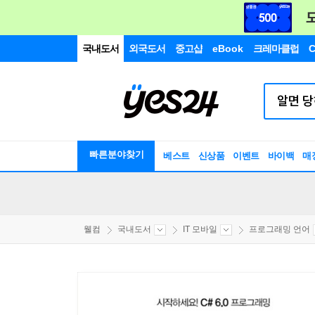
국내도서
외국도서
중고샵
eBook
크레마클럽
C
빠른분야찾기
베스트
신상품
이벤트
바이백
매
웰컴
국내도서
IT 모바일
프로그래밍 언어