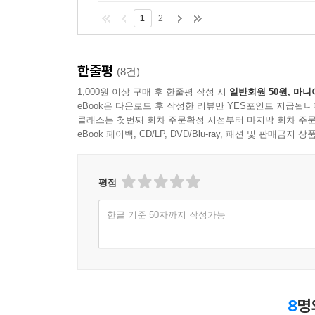
____5.2.1 다중 소스코드 파일
1
2
____5.2.2 라이브러리
______5.2.2.1 csc.exe로 라이브러리 생성 및 사
______5.2.2.2 비주얼 스튜디오에서 라이브러리 
한줄평
(8건)
____5.2.3 응용 프로그램 구성 파일: app.config
1,000원 이상 구매 후 한줄평 작성 시
일반회원 50원, 마니
______5.2.3.1 supportedRuntime
eBook은 다운로드 후 작성한 리뷰만 YES포인트 지급됩니
______5.2.3.2 appSettings
클래스는 첫번째 회차 주문확정 시점부터 마지막 회차 주문
eBook 페이백, CD/LP, DVD/Blu-ray, 패션 및 판매금
____5.2.4 디버그 빌드와 릴리즈 빌드
______5.2.4.1 DEBUG, TRACE 전처리 상수
______5.2.4.2 Debug 타입과 Trace 타입
평점
______5.2.5 플랫폼(x86, x64, AnyCPU) 선택
____5.2.6 버전 관리
한글 기준 50자까지 작성가능
______5.2.6.1 어셈블리의 버전과 이름
______5.2.6.2 공개키 토큰과 어셈블리 서명
______5.2.6.3 전용 어셈블리, 전역 어셈블리
__5.3 예외
8
명
____5.3.1 예외 타입