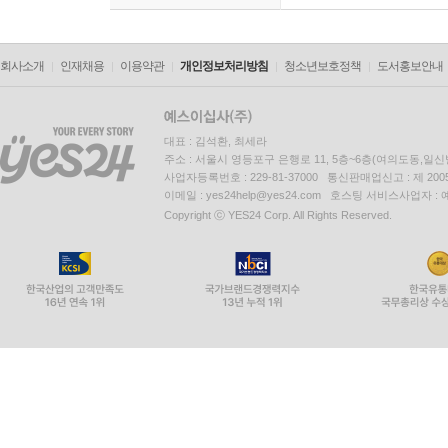
____6.10.1 윈도우 레지스트리
____6.10.2 BigInteger
____6.10.3 IntPtr
회사소개
인재채용
이용약관
개인정보처리방침
청소년보호정책
도서홍보안내
[02부] C# 고급문법
대표 : 김석환, 최세라
▣ 07장: C# 2.0
주소 : 서울시 영등포구 은행로 11, 5층~6층(여의도동,일신
사업자등록번호 : 229-81-37000 통신판매업신고 : 제 200
__7.1 제네릭
이메일 : yes24help@yes24.com 호스팅 서비스사업자 :
____7.1.1 형식 매개변수에 대한 제약 조건
Copyright ⓒ YES24 Corp. All Rights Reserved.
____7.1.2 BCL에 적용된 제네릭
__7.2 ?? 연산자
__7.3 default 예약어
__7.4 yield return/break
__7.5 부분(partial) 클래스
__7.6 nullable 형식
__7.7 익명 메서드
__7.8 정적 클래스