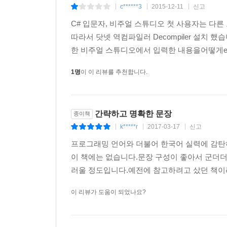
______4.4.2.2 연산자 오버로드
c******3
2015-12-11
신고
|
|
|
______4.4.2.3 클래스 간의 형변환
C# 입문자, 비주얼 스튜디오 첫 사용자는 다
__4.5 C#의 클래스 확장
따라서 닷넷 역컴파일러 Decompiler 설치
____4.5.1 타입 유형 확장
한 비주얼 스튜디오에서 입력한 내용을어떻게ex
______4.5.1.1 중첩 클래스
______4.5.1.2 추상 클래스
1명
이 이 리뷰를 추천합니다.
______4.5.1.3 델리게이트
______4.5.1.4 인터페이스
______4.5.1.5 구조체
간략하고 명확한 문장
종이책
______4.5.1.6 열거형
k*****r
2017-03-17
신고
|
|
|
____4.5.2 멤버 유형 확장
프로그래밍 언어와 더불어 한국어 실력에 감탄
______4.5.2.1 읽기 전용 필드
이 책에는 없습니다.문장 구성이 좋아서 군더더
______4.5.2.2 상수
러울 정도입니다.예전에 참고하려고 샀던 책이라
______4.5.2.3 이벤트
______4.5.2.4 인덱서
이 리뷰가 도움이 되었나요?
▣ 05장: C# 1.0 완성하기
__5.1 문법 요소