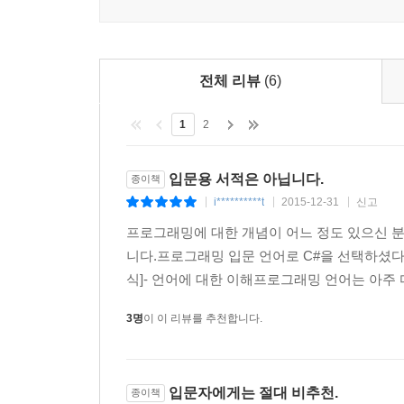
____4.3.1 형변환
______4.3.1.1 as, is 연산자
____4.3.2 모든 타입의 조상: System.Object
______4.3.2.1 ToString
전체 리뷰
(6)
______4.3.2.2 GetType
______4.3.2.3 Equals
1
2
______4.3.2.4 GetHashCode
____4.3.3 모든 배열의 조상: System.Array
입문용 서적은 아닙니다.
종이책
____4.3.4 this
i**********t
2015-12-31
신고
|
|
|
______4.3.4.1 this와 인스턴스/정적 멤버의 관계
프로그래밍에 대한 개념이 어느 정도 있으신 분들
____4.3.5 base
니다.프로그래밍 입문 언어로 C#을 선택하셨다
__4.4 다형성
식]- 언어에 대한 이해프로그래밍 언어는 아주 
____4.4.1 메서드 오버라이드
______4.4.1.1 base를 이용한 메서드 재사용
3명
이 이 리뷰를 추천합니다.
______4.4.1.2 object 기본 메서드 확장
____4.4.2 오버로드
______4.4.2.1 메서드 오버로드
입문자에게는 절대 비추천.
종이책