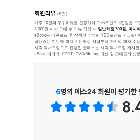
__4.1 클래스
____4.1.1 필드
회원리뷰
(6건)
____4.1.2 메서드
매주 10건의 우수리뷰를 선정하여 YES포인트 3만원을 드
______4.1.2.1 중복 코드 제거
3,000원 이상 구매 후 리뷰 작성 시
일반회원 300원, 마니아
eBook은 다운로드 후 작성한 리뷰만 YES포인트 지급됩니
______4.1.2.2 코드 추상화
클래스는 첫번째 회차 주문확정 시점부터 마지막 회차 주문
____4.1.3 생성자
사락 독서모임으로 진행된 클래스는 사락 독서모임 게시판
____4.1.4 소멸자
eBook 페이백, CD/LP, DVD/Blu-ray, 패션 및 판매금
____4.1.5 정적 멤버, 인스턴스 멤버
______4.1.5.1 정적 필드
______4.1.5.2 정적 메서드
______4.1.5.3 정적 생성자
6
명의 예스24 회원이 평가한
____4.1.6 네임스페이스
__4.2 캡슐화
8.
____4.2.1 접근 제한자
____4.2.2 정보 은닉
____4.2.3 프로퍼티
__4.3 상속