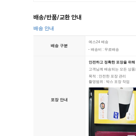
__6.4 컬렉션
____6.4.1 System.Collections.ArrayList
배송/반품/교환 안내
____6.4.2 System.Collections.Hashtable
배송 안내
____6.4.3 System.Collections.SortedList
____6.4.4 System.Collections.Stack
예스24 배송
배송 구분
____6.4.5 System.Collections.Queue
배송비 : 무료배송
__6.5 파일
____6.5.1 System.IO.FileStream
안전하고 정확한 포장을 위해 
고객님께 배송되는 모든 상품을
____6.5.2 System.IO.File / System.IO.FileInfo
목적 : 안전한 포장 관리
____6.5.3 System.IO.Directory / System.IO.Directo
촬영범위 : 박스 포장 작업
____6.5.4 System.IO.Path
__6.6 스레딩
포장 안내
____6.6.1 System.Threading.Thread
____6.6.2 System.Threading.Monitor
____6.6.3 System.Threading.Interlocked
____6.6.4 System.Threading.ThreadPool
____6.6.5 System.Threading.EventWaitHandle