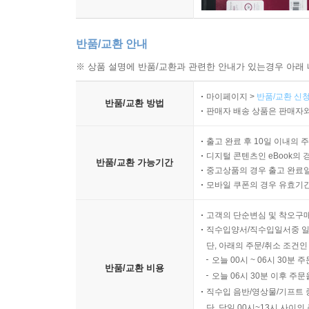
____6.6.6 비동기 호출
____6.6.7 System.Delegate의 비동기 호출
반품/교환 안내
__6.7 네트워크 통신
____6.7.1 System.Net.IPAddress
※ 상품 설명에 반품/교환과 관련한 안내가 있는경우 아래 
____6.7.2 포트
마이페이지 >
반품/교환 신청
____6.7.3 System.Net.IPEndPoint
반품/교환 방법
판매자 배송 상품은 판매자와
____6.7.4 System.Net.Dns
____6.7.5 System.Net.Sockets.Socket
출고 완료 후 10일 이내의 
______6.7.5.1 UDP 소켓
디지털 콘텐츠인 eBook의 
반품/교환 가능기간
중고상품의 경우 출고 완료일
______6.7.5.2 TCP 소켓
모바일 쿠폰의 경우 유효기간(
______6.7.5.3 TCP 서버 개선 ? 다중 스레드와 
______6.7.5.4 HTTP 통신
고객의 단순변심 및 착오구
____6.7.6 System.Net.HttpWebRequest
직수입양서/직수입일서중 일
____6.7.7 System.Net.WebClient
단, 아래의 주문/취소 조건인
오늘 00시 ~ 06시 30분 
__6.8 데이터베이스
반품/교환 비용
오늘 06시 30분 이후 주문
____6.8.1 마이크로소프트 SQL 서버
직수입 음반/영상물/기프트 
______6.8.1.1 실습용 데이터베이스 준비
단, 당일 00시~13시 사이