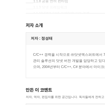
____1.1.8 공용 언어 런타임
____1.1.9 닷넷 프레임워크
____1.1.10 C#과 닷넷 프레임워크의 관계
저자 소개
▣ 02장: 개발 환경 준비
__2.1 기본 예제
__2.2 편집기 + 명령행 컴파일러 사용
저자 : 정성태
__2.3 모노 개발 환경
__2.4 비주얼 스튜디오 개발 환경
C/C++ 경력을 시작으로 ㈜닷넷엑스퍼트에서 
__2.5 닷넷 역컴파일러
관리 솔루션의 닷넷 버전 개발을 담당하고 있다. 개인
으며, 2004년부터 C/C++, C# 분야에서 마
▣ 03장: C# 기초
__3.1 기본 자료형
____3.1.1 정수형 기본 타입
____3.1.2 실수형 기본 타입
만든 이 코멘트
____3.1.3 문자형 기본 타입
저자, 역자, 편집자를 위한 공간입니다. 독자들에게 전하고
____3.1.4 불린(boolean)형 기본 타입
____3.1.5 마치며