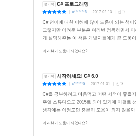
C# 프로그래밍
종이책
____5.1.1 구문
o*******6
2017-02-13
신고
|
|
|
______5.1.1.1 전처리기 지시문
______5.1.1.2 지역 변수의 유효 범위
C# 언어에 대한 이해에 많이 도움이 되는 책
______5.1.1.3 리터럴에도 적용되는 타입
그렇지만 어려운 부분은 여러번 정독하면서 이
______5.1.1.4 특성
게 설명해주는 이 책은 개발자들에게 큰 도움이
____5.1.2 연산자
이 리뷰가 도움이 되었나요?
______5.1.2.1 시프트 연산자
______5.1.2.2 비트 논리 연산자
______5.1.2.3 연산자 우선순위
시작하세요! C# 6.0
종이책
____5.1.3 예약어
c******0
2017-01-31
신고
|
|
|
______5.1.3.1 연산 범위 확인: checked, unchecked
______5.1.3.2 가변 매개변수: params
C#을 공부하려고 마음먹고 어떤 서적이 좋을지 
______5.1.3.3 Win32 API 호출: extern
주얼 스튜디오도 2015로 되어 있기에 이걸로 
______5.1.3.4 안전하지 않은 컨텍스트: unsafe
생각에는 이정도면 충분히 도움이 되지 않을까 싶
______5.1.3.5 참조 형식의 멤버에 대한 포인터: fixe
이 리뷰가 도움이 되었나요?
______5.1.3.6 스택을 이용한 값 형식 배열: stackall
__5.2 프로젝트 구성