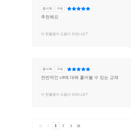
▣ 06장: BCL(Base Class Library)
__6.1 시간
종이책
구매
____6.1.1 System.DateTime
추천해요
____6.1.2 System.TimeSpan
____6.1.3 System.Diagnostics.Stopwatch
이 한줄평이 도움이 되었나요?
__6.2 문자열 처리
____6.2.1 System.String
____6.2.2 System.Text.StringBuilder
____6.2.3 System.Text.Encoding
____6.2.4 System.Text.RegularExpressions.Regex
종이책
구매
__6.3 직렬화/역직렬화
전반적인 c#에 대해 훝어볼 수 있는 교재
____6.3.1 System.BitConverter
____6.3.2 System.IO.MemoryStream
이 한줄평이 도움이 되었나요?
____6.3.3 System.IO.StreamWriter / System.IO.S
____6.3.4 System.IO.BinaryWriter / System.IO.Bin
____6.3.5 System.Runtime.Serialization.Formatters
____6.3.6 System.Xml.Serialization.XmlSerializer
1
2
____6.3.7 System.Runtime.Serialization.Json.DataC