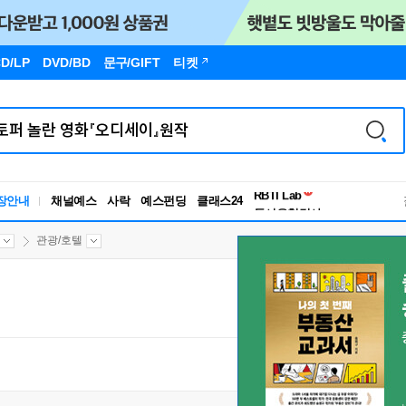
D/LP
DVD/BD
문구
/GIFT
티켓
독서유형검사
RBTI Lab
장안내
채널예스
사락
예스펀딩
클래스24
독서유형검사
관광/호텔