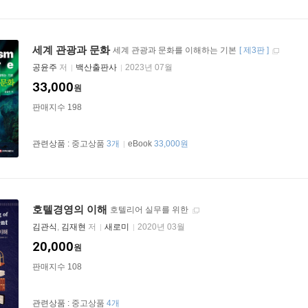
세계 관광과 문화
세계 관광과 문화를 이해하는 기본
[
제3판
]
공윤주
저
백산출판사
2023년 07월
33,000
원
판매지수 198
관련상품 :
중고상품
3개
eBook
33,000원
호텔경영의 이해
호텔리어 실무를 위한
김관식
,
김재현
저
새로미
2020년 03월
20,000
원
판매지수 108
관련상품 :
중고상품
4개