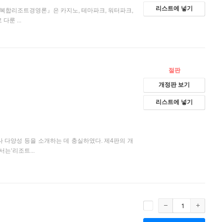
리스트에 넣기
복합리조트경영론』은 카지노, 테마파크, 워터파크,
룬 ...
절판
개정판 보기
리스트에 넣기
양성 등을 소개하는 데 충실하였다. 제4판의 개
는‘리조트...