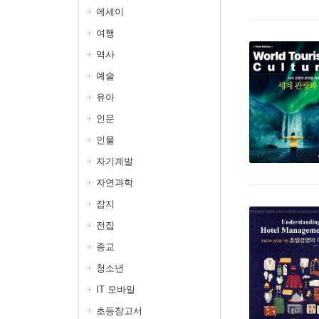
에세이
여행
역사
예술
유아
인문
인물
자기계발
자연과학
잡지
전집
종교
청소년
IT 모바일
초등참고서