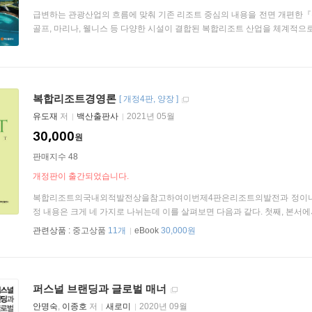
급변하는 관광산업의 흐름에 맞춰 기존 리조트 중심의 내용을 전면 개편한『
골프, 마리나, 웰니스 등 다양한 시설이 결합된 복합리조트 산업을 체계적으로 다
복합리조트경영론
[
개정4판
양장
]
유도재
저
백산출판사
2021년 05월
30,000
원
판매지수 48
개정판이 출간되었습니다.
복합리조트의국내외적발전상을참고하여이번제4판은리조트의발전과 정이나 다
정 내용은 크게 네 가지로 나뉘는데 이를 살펴보면 다음과 같다. 첫째, 본서에서
관련상품 :
중고상품
11개
eBook
30,000원
퍼스널 브랜딩과 글로벌 매너
안명숙
,
이종호
저
새로미
2020년 09월