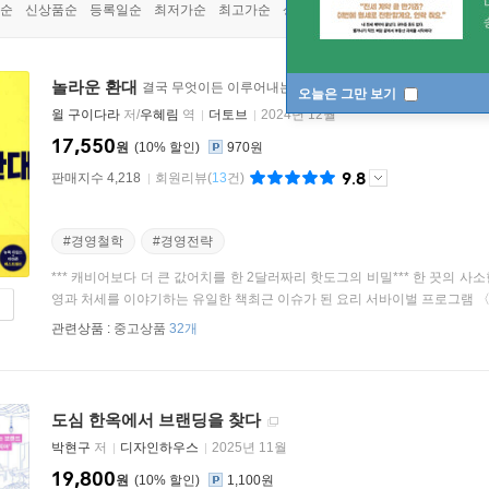
순
신상품순
등록일순
최저가순
최고가순
상품명순
놀라운 환대
결국 무엇이든 이루어내는 95:5의 법칙
오늘은 그만 보기
윌 구이다라
저/
우혜림
역
더토브
2024년 12월
17,550
원
10
%
970원
9.8
판매지수 4,218
회원리뷰
(
13
건)
#경영철학
#경영전략
*** 캐비어보다 더 큰 값어치를 한 2달러짜리 핫도그의 비밀*** 한 끗의 사소
영과 처세를 이야기하는 유일한 책최근 이슈가 된 요리 서바이벌 프로그램 〈흑
관련상품 :
중고상품
32개
도심 한옥에서 브랜딩을 찾다
박현구
저
디자인하우스
2025년 11월
19,800
원
10
%
1,100원