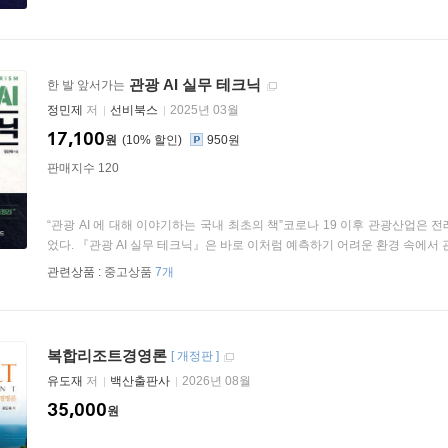
관광 AI 실무 테크닉
한 발 앞서가는
정민제
저
선비북스
2025년 03월
17,100
원
10
%
950원
판매지수 120
“관광 AI 에 대해 이야기하는 국내 최초의 책”코로나 19 이후 관광산업은
었다. 『관광 AI 실무 테크닉』은 바로 이처럼 예측하기 어려운 환경 속에서 관
관련상품 :
중고상품
7개
복합리조트경영론
[
개정판
]
유도재
저
백산출판사
2026년 08월
35,000
원