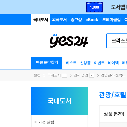
국내도서
외국도서
중고샵
eBook
크레마클럽
C
빠른분야찾기
베스트
신상품
이벤트
바이백
매
웰컴
국내도서
경제 경영
경영관리/전략/...
관광/호텔
국내도서
상품 (529)
가정 살림