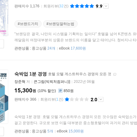
9.9
판매지수 1,176
회원리뷰
(
32
건)
#브랜드가치
#브랜딩잘하는법
"브랜딩은 결국, 나만의 시스템을 기획하는 일이다” 호텔을 넘어 K콘텐츠 
깨달음의 여정대부분의 상품은 브랜드의 이름을 달고 태어난다. 청바지나 타이어
관련상품 :
중고상품
24개
eBook
17,600원
숙박업 1분 경영
호텔 모텔 게스트하우스 경영의 모든 것
장준혁
저
큰그림(빅픽처컴퍼니)]
2022년 06월
15,300
원
10
%
850원
2.0
판매지수 366
회원리뷰
(
1
건)
숙박업 1분 경영: 호텔 모텔 게스트하우스 경영의 모든 것수많은 숙박업소
걸고 운영한다. 규모로 보면 이들 대부분은 중소형호텔이며 과거의 관리 방법으
관련상품 :
중고상품
5개
eBook
15,000원