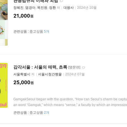
관광법규의 이해와 외법
정혜진
,
염경아
,
목진원
,
정환
저
대왕사
2024년 10월
21,000
원
관련상품 :
중고상품
5개
감각서울 : 서울의 매력, 초록
[영문판]
서울특별시
저
서울시청간행물
2024년 07월
25,000
원
GamgakSeoul began with the question, “How can Seoul’s charm be capture
an word “Gamgak,” which means “sense,” a faculty by which an impression 
관련상품 :
중고상품
2개