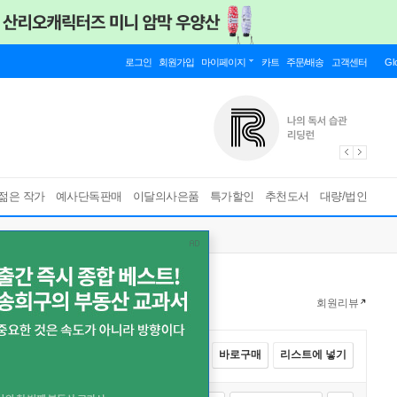
로그인
회원가입
마이페이지
카트
주문/배송
고객센터
Gl
젊은 작가
예사단독판매
이달의사은품
특가할인
추천도서
대량/법인
회원리뷰
전체선택
카트에 넣기
바로구매
리스트에 넣기