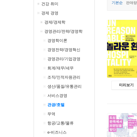
기본순
판매량
건강 취미
경제 경영
경제/경제학
경영관리/전략/경영학
경영학이론
경영전략/경영혁신
경영관리/기업경영
회계/재무/세무
조직/인적자원관리
미리보기
생산/품질/유통관리
서비스경영
관광/호텔
무역
항공/교통/물류
e-비즈니스