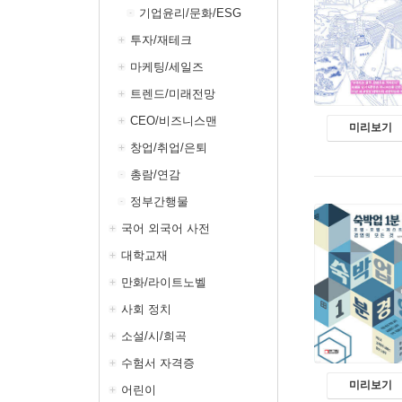
기업윤리/문화/ESG
투자/재테크
마케팅/세일즈
트렌드/미래전망
CEO/비즈니스맨
미리보기
창업/취업/은퇴
총람/연감
정부간행물
국어 외국어 사전
대학교재
만화/라이트노벨
사회 정치
소설/시/희곡
수험서 자격증
미리보기
어린이