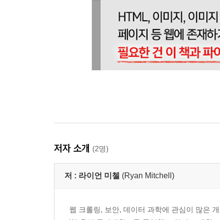
__16.2.1 경쟁 상태와 큐
__16.2.2 threading 모듈
16.3 멀티프로세스 크롤링
__16.3.1 멀티프로세스 크롤링
__16.3.2 프로세스 간 통신
16.4 멀티프로세스 크롤링의 다른 접근법
CHAPTER 17 원격 스크레이핑
17.1 원격 서버를 쓰는 이유
__17.1.1 IP 주소 차단 방지
__17.1.2 이동성과 확장성
저자 소개
(2명)
17.2 토어
__17.2.1 파이삭스
저 :
라이언 미첼
(Ryan Mitchell)
17.3 원격 호스팅
__17.3.1 웹사이트 호스팅 계정에서 실행
__17.3.2 클라우드에서 실행
웹 크롤링, 보안, 데이터 과학에 관심이 많은
17.4 추가 자료