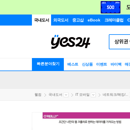
국내도서
외국도서
중고샵
eBook
크레마클럽
C
빠른분야찾기
베스트
신상품
이벤트
바이백
매
웰컴
국내도서
IT 모바일
네트워크/해킹/...