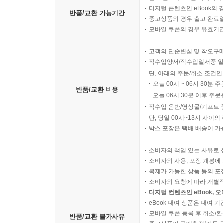
디지털 콘텐츠인 eBook의 
반품/교환 가능기간
중고상품의 경우 출고 완료일
모바일 쿠폰의 경우 유효기간(
고객의 단순변심 및 착오구
직수입양서/직수입일서중 일
단, 아래의 주문/취소 조건인
오늘 00시 ~ 06시 30분 
반품/교환 비용
오늘 06시 30분 이후 주문
직수입 음반/영상물/기프트 
단, 당일 00시~13시 사이
박스 포장은 택배 배송이 가
소비자의 책임 있는 사유로 
소비자의 사용, 포장 개봉에 
복제가 가능한 상품 등의 포장을 
소비자의 요청에 따라 개별
디지털 컨텐츠인 eBook, 
eBook 대여 상품은 대여 기
모바일 쿠폰 등록 후 취소/환
반품/교환 불가사유