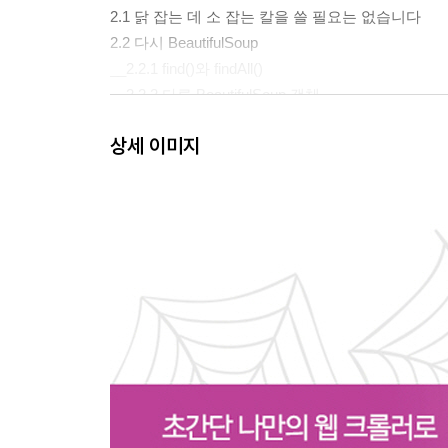
2.1 닭 잡는 데 소 잡는 칼을 쓸 필요는 없습니다
2.2 다시 BeautifulSoup
__2.2.1 find()와 findAll()
__2.2.2 다른 BeautifulSoup 객체
__2.2.3 트리 이동
상세 이미지
2.3 정규 표현식
2.4 정규 표현식과 BeautifulSoup
2.5 속성에 접근하기
2.6 람다 표현식
CHAPTER 3 크롤링 시작하기
3.1 단일 도메인 내의 이동
3.2 전체 사이트 크롤링
__3.2.1 전체 사이트에서 데이터 수집
3.3 인터넷 크롤링
CHAPTER 4 웹 크롤링 모델