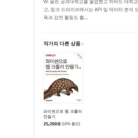
W. 올린 공과대학교를 졸업했고 하버드 대학
고, 링크 드라이브에서는 API 및 데이터 분석
CHAPTER 18 웹 스크레이핑의 합법성과 윤리
육과 강연 활동도 활...
18.1 상표? 저작권? 특허?
__18.1.1 저작권법
18.2 동산 침해
작가의 다른 상품
18.3 컴퓨터 사기와 악용에 관한 법률
18.4 robots.txt와 이용 약관
18.5 세 가지 웹 스크레이퍼 사례
__18.5.1 이베이 vs. 비더스 에지: 동산 침해
__18.5.2 미국 vs. 오언하이머: 컴퓨터 사기와 악
__18.5.3 필드 vs. 구글: 저작권과 robots.txt
18.6 미래를 향해
파이썬으로 웹 크롤러
만들기
25,200
원
(10% 할인)