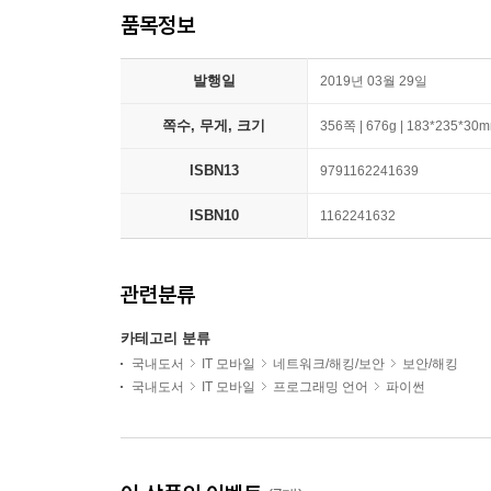
품목정보
발행일
2019년 03월 29일
쪽수, 무게, 크기
356쪽 | 676g | 183*235*30
ISBN13
9791162241639
ISBN10
1162241632
관련분류
카테고리 분류
국내도서
IT 모바일
네트워크/해킹/보안
보안/해킹
국내도서
IT 모바일
프로그래밍 언어
파이썬