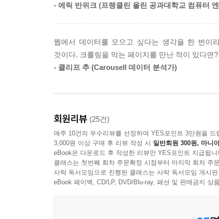
- 에릭 반위크 (프랭클린 올린 공과대학교 컴퓨터 
(테서랙트), 웹사이트 테스트(unittest), 원격 
자동 가입 방지 문자를 우회하는 데 유용하며, 크
소개합니다.
웹에서 데이터를 모으고 싶다는 생각을 한 번이라
오늘날 데이터가 넘쳐나는 웹에서 웹 크롤러로 할
것이다. 크롤링을 막는 페이지를 만난 적이 있다면? 
나머지는 이 책에서 배울 수 있습니다. 웹 크롤링을
- 클리프 추 (Carousell 데이터 분석가)
믿습니다. 복잡 다양한 웹 세상에서 우아하게 데이터
이 책은 많은 사랑을 받은 1판에 이어 출간된 
데이터를 가져오는 방법을 포괄적으로 다룹니다.
회원리뷰
(25건)
매주 10건의 우수리뷰를 선정하여 YES포인트 3만원을 드
3,000원 이상 구매 후 리뷰 작성 시
일반회원 300원, 마니아
eBook은 다운로드 후 작성한 리뷰만 YES포인트 지급됩니
클래스는 첫번째 회차 주문확정 시점부터 마지막 회차 주문
사락 독서모임으로 진행된 클래스는 사락 독서모임 게시판
eBook 페이백, CD/LP, DVD/Blu-ray, 패션 및 판매금