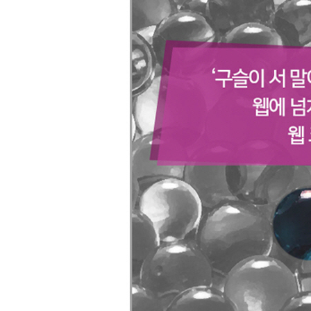
__11.2.2 그 밖의 셀레니움 웹드라이버
11.3 리다이렉트 처리
11.4 자바스크립트에 대한 마지막 노트
CHAPTER 12 API를 통한 크롤링
12.1 API에 대한 간단한 소개
__12.1.1 HTTP 메서드와 API
__12.1.2 API 응답에 대해
12.2 JSON 파싱
12.3 문서화되지 않은 API
__12.3.1 문서화되지 않은 API 찾기
__12.3.2 문서화되지 않은 API 문서화하기
__12.3.3 API 자동으로 찾고 문서화하기
12.4 API와 다른 데이터 소스의 결합
12.5 마치며
CHAPTER 13 이미지 처리와 텍스트 인식