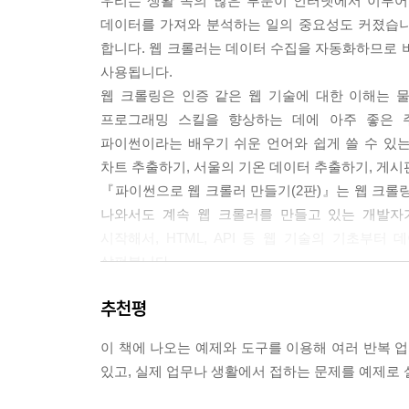
우리는 생활 속의 많은 부분이 인터넷에서 이루어
데이터를 가져와 분석하는 일의 중요성도 커졌습니
합니다. 웹 크롤러는 데이터 수집을 자동화하므로 
사용됩니다.
웹 크롤링은 인증 같은 웹 기술에 대한 이해는 물
프로그래밍 스킬을 향상하는 데에 아주 좋은 
파이썬이라는 배우기 쉬운 언어와 쉽게 쓸 수 있
차트 추출하기, 서울의 기온 데이터 추출하기, 게시
『파이썬으로 웹 크롤러 만들기(2판)』는 웹 크롤
나와서도 계속 웹 크롤러를 만들고 있는 개발자
시작해서, HTML, API 등 웹 기술의 기초부터
살펴봅니다.
책의 1부는 파이썬과 함께 BeautifulSoup,
추천평
API를 이용한 수집, 데이터를 MySQL로 저장하는
웹 크롤러를 구현하는 방법에 집중합니다. 위키백
이 책에 나오는 예제와 도구를 이용해 여러 반복 업
연결될까요?) 문제를 풀어보는 예제도 있습니다.
있고, 실제 업무나 생활에서 접하는 문제를 예제로 
2부는 웹 크롤링을 둘러싼 더욱 흥미로운 주제와
자연어 처리(NLTK), 폼과 로그인 뚫기(reques