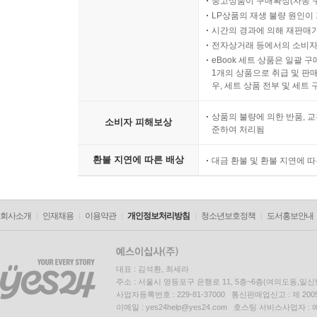
중고상품이 구매확정(자동 
LP상품의 재생 불량 원인이 기
시간의 경과에 의해 재판매가
전자상거래 등에서의 소비자
eBook 세트 상품은 일괄 
1개의 상품으로 취급 및 판매
우, 세트 상품 전부 및 세트
상품의 불량에 의한 반품, 교
소비자 피해보상
준하여 처리됨
환불 지연에 따른 배상
대금 환불 및 환불 지연에 
회사소개
인재채용
이용약관
개인정보처리방침
청소년보호정책
도서홍보안내
대표 : 김석환, 최세라
주소 : 서울시 영등포구 은행로 11, 5층~6층(여의도동,일신
사업자등록번호 : 229-81-37000 통신판매업신고 : 제 200
이메일 : yes24help@yes24.com 호스팅 서비스사업자 :