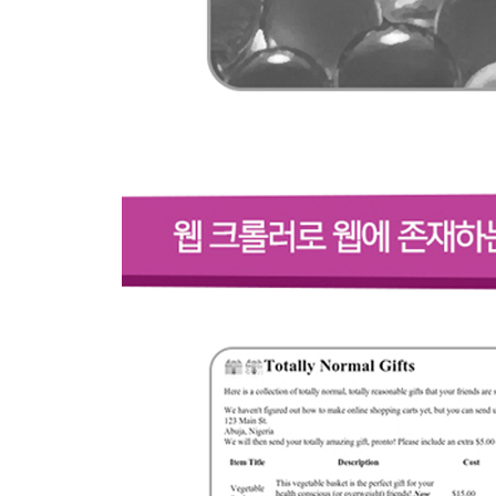
13.1 라이브러리 개관
__13.1.1 필로
__13.1.2 테서랙트
__13.1.3 파이테서랙트
__13.1.4 넘파이
13.2 형식이 일정한 텍스트 처리
__13.2.1 이미지 자동 조정
__13.2.2 웹사이트 이미지에서 텍스트 스크레이핑
13.3 CAPTCHA 읽기와 테서랙트 훈련
__13.3.1 테서랙트 훈련
13.4 CAPTCHA 가져오기와 답 보내기
CHAPTER 14 스크레이핑 함정 피하기
14.1 스크레이핑의 윤리에 관해
14.2 사람처럼 보이기
__14.2.1 헤더를 수정하십시오
__14.2.2 쿠키 처리