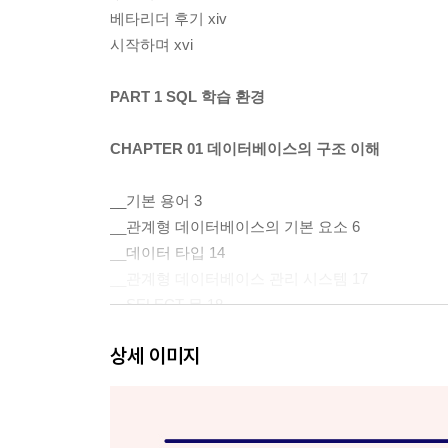
베타리더 후기 xiv
시작하며 xvi
PART 1 SQL 학습 환경
CHAPTER 01 데이터베이스의 구조 이해
__기본 용어 3
__관계형 데이터베이스의 기본 요소 6
__데이터 타입 14
__관계형 데이터베이스 관리 시스템 17
__SELECT 문 18
__쿼리, 문, 절, 키워드 19
상세 이미지
__SQLite 소개 20
__요약 21
CHAPTER 02 SQL 도구와 전략