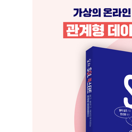
__sTunes 데이터베이스 23
__SQLite용 DB 브라우저 소개 24
__SQLite용 DB 브라우저 설치 24
__SQL 지식을 테스트하는 방법 24
__성공 전략 25
__요약 27
CHAPTER 03 SQLite에서 데이터베이스 탐색
__운영체제별 실행법 29
__sTunes 데이터베이스 열기 30
__데이터베이스 구조 31
__개별 레코드 보기 33
__SQL 실행 탭 34
__데이터 분석 체크포인트 37
__요약 38