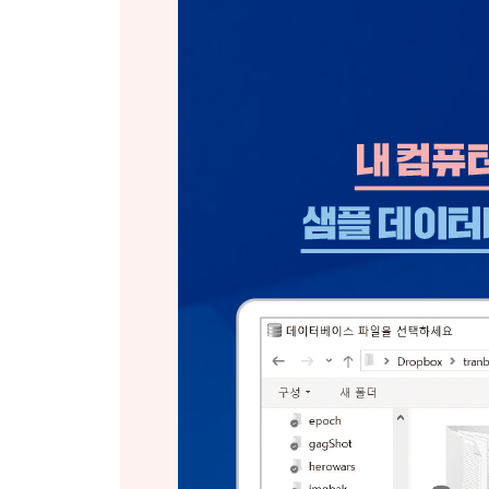
__서브쿼리에서 여러 값 반환 143
__서브쿼리와 DISTINCT 키워드 144
__데이터 분석 체크포인트 149
__요약 150
CHAPTER 09 뷰
__기존 쿼리를 뷰로 변환 151
__뷰를 사용하는 이유 153
__뷰 수정 154
__뷰와 조인 155
__DROP 문으로 뷰 제거 157
__데이터 분석 체크포인트 158
__요약 159
CHAPTER 10 데이터 조작 언어(DML)