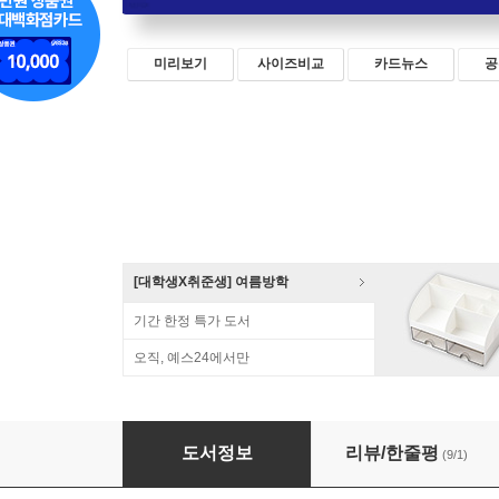
미리보기
사이즈비교
카드뉴스
공
[대학생X취준생] 여름방학
기간 한정 특가 도서
오직, 예스24에서만
실전 SQL 퀵스타트
도서정보
리뷰/한줄평
(9/1)