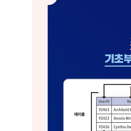
__비교, 논리, 산술 연산자 56
__WHERE 절로 레코드 필터링 57
__텍스트로 레코드 필터링 62
__LIKE 연산자와 와일드카드 검색 64
__날짜로 레코드 필터링 68
__DATE() 함수 69
__두 가지 필드에 AND와 OR 연산자 사용 70
__OR 연산자 71
__괄호를 사용해 연산자 순서 지정 72
__CASE 문 74
__데이터 분석 체크포인트 79
__요약 80
CHAPTER 06 다중 테이블
__조인이란? 81
__조인과 관계형 데이터베이스의 구조 84
__조인과 별칭 86