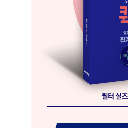
PART 2 SQL 문 작성
CHAPTER 04 쿼리 시작
__쿼리 주석 41
__쿼리의 기본 구조 43
__쿼리 시작 43
__문법과 관습 46
__필드에 별칭 사용 47
__ORDER BY 절 49
__LIMIT를 사용해 상위 10개 레코드 선택 51
__데이터 분석 체크포인트 53
__요약 54
CHAPTER 05 데이터를 정보로 변환