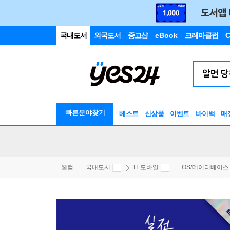
국내도서
외국도서
중고샵
eBook
크레마클럽
C
빠른분야찾기
베스트
신상품
이벤트
바이백
매
웰컴
국내도서
IT 모바일
OS/데이터베이스