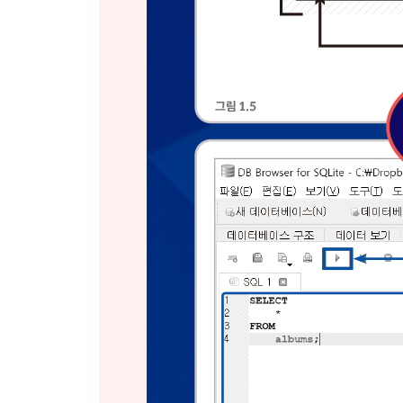
__조인 타입 89
__3개 이상의 테이블을 사용하는 내부 조인 96
__왼쪽 조인과 NULL, IS, NOT 100
__오른쪽 조인을 왼쪽 조인으로 전환 103
__데이터 분석 체크포인트 105
__요약 106
CHAPTER 07 함수
__쿼리 안에서 계산 수행 108
__SQL의 함수 타입 108
__문자열 함수 110
__문자열 병합 112
__문자열 잘라내기 114
__기타 문자열 함수 117
__날짜 함수 118
__집계 함수 122