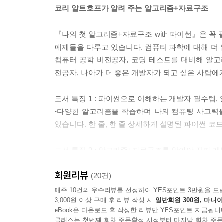
코리 알트호프가 알려 주는 알고리즘+자료구조
『나의 첫 알고리즘+자료구조 with 파이썬』은 꼭
예제들을 다루고 있습니다. 컴퓨터 과학에 대해 더
컴퓨터 공학 비전공자, 코딩 테스트를 대비해 알
전공자, 나아가 더 좋은 개발자가 되고 싶은 사람에
도서 특징 1 : 파이썬으로 이해하는 개발자 필수템
-다양한 알고리즘을 학습하며 나의 컴퓨팅 사고력을 
있습니다. 한 줄, 한 줄 상세하게 설명된 파이썬 코
도서 특징 2 : 알고리즘+자료구조를 알아야 진짜 개
-애너그램 찾기, 시저의 암호, 0 옮기기, 문자열
회원리뷰
해결하는 방법을 터득할 수 있습니다.
(20건)
매주 10건의 우수리뷰를 선정하여 YES포인트 3만원을 드
3,000원 이상 구매 후 리뷰 작성 시
일반회원 300원, 마니아
도서 특징 3 : 알고리즘+자료구조를 독학하는 방법, 
eBook은 다운로드 후 작성한 리뷰만 YES포인트 지급됩니
-재미있고 쉽게 학습할 수 있도록 마련한 안전장치
클래스는 첫번째 회차 주문확정 시점부터 마지막 회차 주문