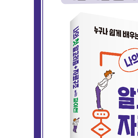
삽입 정렬을 사용해야 할 때
병합 정렬
병합 정렬을 사용해야 할 때
파이썬의 정렬 알고리즘
｜ 이 장을 마치며｜용어 복습 / 연습문제
CHAPTER 05 문자열 알고리즘
애너그램 찾기
팰린드롬 찾기
마지막 숫자
시저의 암호
｜ 이 장을 마치며｜용어 복습 / 연습문제
CHAPTER 06 수학
이진수
비트 연산자
피즈버즈
최대공약수