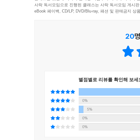
-용어 복습: 앞에서 배웠던 내용을 다시 한번 확인하
사락 독서모임으로 진행된 클래스는 사락 독서모임 게시판
-연습문제: 관련 개념을 충분히 이해했는지 직접 문
eBook 페이백, CD/LP, DVD/Blu-ray, 패션 및 판매금
-독학 멘토의 조언: 성공한 독학 멘토의 사례를 읽고
20
명
별점별로 리뷰를 확인해 보세
0%
5%
0%
0%