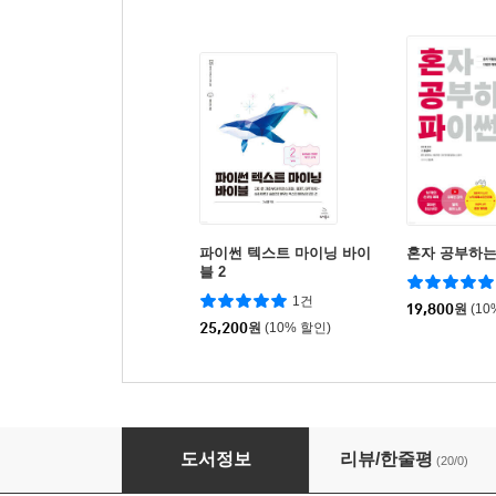
파이썬 텍스트 마이닝 바이
혼자 공부하는
블 2
1건
19,800
원
(10
25,200
원
(10% 할인)
나의 첫 알고리즘+자료구조 with 파이썬
도서정보
리뷰/한줄평
(20/0)