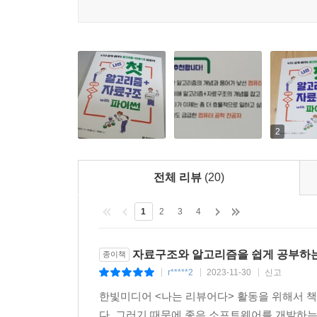
2
전체 리뷰
(20)
1
2
3
4
자료구조와 알고리즘을 쉽게 공부하는
종이책
r*****2
2023-11-30
신고
|
|
|
한빛미디어 <나는 리뷰어다> 활동을 위해서 
다. 그러기 때문에 좋은 소프트웨어를 개발하는