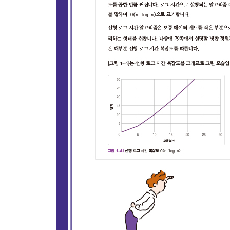
｜ 이 장을 마치며｜용어 복습 / 연습문제
｜ 독학 멘토｜일론 머스크
｜ 독학 멘토｜다음 단계는?
찾아보기