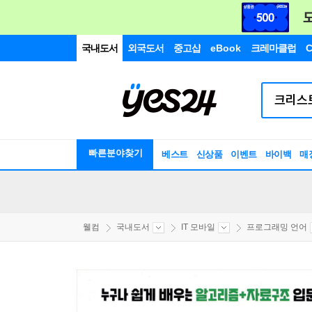
국내도서
외국도서
중고샵
eBook
크레마클럽
C
빠른분야찾기
베스트
신상품
이벤트
바이백
매
웰컴
국내도서
IT 모바일
프로그래밍 언어