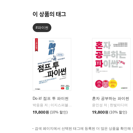
이 상품의 태그
#파이썬
Do it! 점프 투 파이썬
혼자 공부하는 파이썬
박응용 저
이지스퍼블리싱
윤인성 저
한빛미디어
|
|
19,800
원
(10% 할인)
19,800
원
(10% 할인)
검색 페이지에서 선택된 태그에 등록된 더 많은 상품을 확인해 