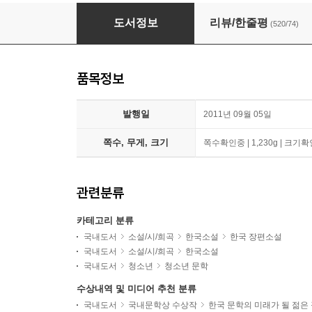
청소년에게 선물해도 좋을 소설 세트
도서정보
리뷰/한줄평
(520/74)
품목정보
발행일
2011년 09월 05일
쪽수, 무게, 크기
쪽수확인중 | 1,230g | 크기
관련분류
카테고리 분류
국내도서
소설/시/희곡
한국소설
한국 장편소설
국내도서
소설/시/희곡
한국소설
국내도서
청소년
청소년 문학
수상내역 및 미디어 추천 분류
국내도서
국내문학상 수상작
한국 문학의 미래가 될 젊은