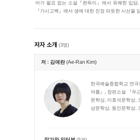
어가 필요 없는 소설『완득이』에서 유쾌한 입담,
『가시고백』에서 생에 대한 진정 따듯한 시선을 
저자 소개
(3명)
저 :
김애란
(Ae-Ran Kim)
한국예술종합학교 연극원
여름』, 장편소설 『두근
문학상, 이효석문학상, 
상문학상, 동인문학상, 
작가와 인터뷰
(5개)