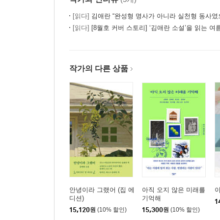
[읽다]
김애란 “완성형 명사가 아니라 실천형 동사였
[읽다]
[8월호 커버 스토리] ‘김애란 소설’을 읽는 여
작가의 다른 상품
안녕이라 그랬어 (집 에
아직 오지 않은 미래를
디션)
기억해
1
15,120
원
(10% 할인)
15,300
원
(10% 할인)