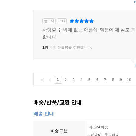
m
종이책
구매
사랑할 수 밖에 없는 아름이, 덕분에 애 삶도 
합니다
1명
이 이 한줄평을 추천합니다.
1
2
3
4
5
6
7
8
9
10
배송/반품/교환 안내
배송 안내
예스24 배송
배송 구분
배송비 : 무료배송