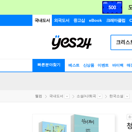
국내도서
외국도서
중고샵
eBook
크레마클럽
C
빠른분야찾기
베스트
신상품
이벤트
바이백
매
웰컴
국내도서
소설/시/희곡
한국소설
소