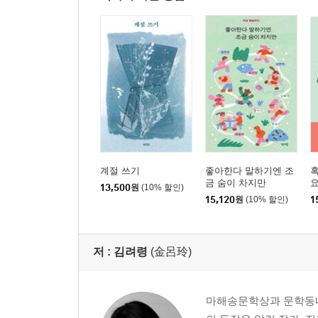
계절 쓰기
좋아한다 말하기엔 조
혹
금 숨이 차지만
요
13,500
원
(10% 할인)
15,120
원
(10% 할인)
1
저 :
김려령
(金呂玲)
마해송문학상과 문학동네