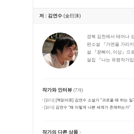
저 :
김연수
(金衍洙)
경북 김천에서 태어나 성
편소설 『가면을 가리키
설 『꾿빠이, 이상』으로
설집 『나는 유령작가입니
작가와 인터뷰
(7개)
[읽다]
[책읽아웃] 김연수 소설가 "괴로울 때 하는 일? 시급하게 나무를 
[읽다]
김연수 “왜 이렇게 나쁜 세계가 존재하는가”
작가의 다른 상품