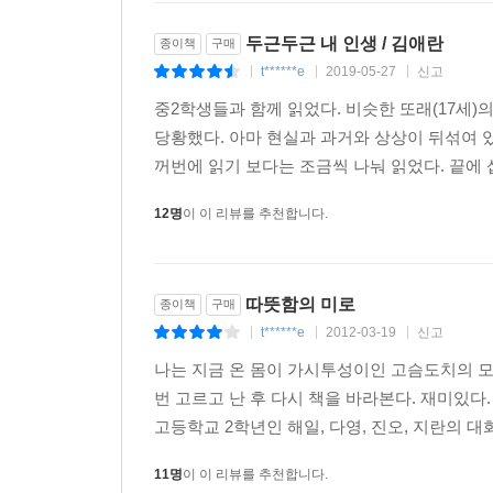
두근두근 내 인생 / 김애란
종이책
구매
t******e
2019-05-27
신고
|
|
|
중2학생들과 함께 읽었다. 비슷한 또래(17세
당황했다. 아마 현실과 과거와 상상이 뒤섞여 
꺼번에 읽기 보다는 조금씩 나눠 읽었다. 끝에 삽
12명
이 이 리뷰를 추천합니다.
따뜻함의 미로
종이책
구매
t******e
2012-03-19
신고
|
|
|
나는 지금 온 몸이 가시투성이인 고슴도치의 모
번 고르고 난 후 다시 책을 바라본다. 재미있다.
고등학교 2학년인 해일, 다영, 진오, 지란의 대
11명
이 이 리뷰를 추천합니다.