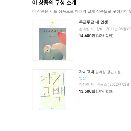
이 상품의 구성 소개
이 상품은 세트 상품으로 아래의 낱개 상품들로 구성되어 
두근두근 내 인생
김애란 저
창비
2011년 06월 0
|
|
14,400
원
(10% 할인)
가시고백
김려령 장편소설
양장
김려령 저
비룡소
2012년 02월
|
|
13,500
원
(10% 할인)