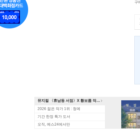
구
뮤지컬 〈휴남동 서점〉X 황보름 작가 북토크
2026 젊은 작가 1위 : 청예
기간 한정 특가 도서
오직, 예스24에서만