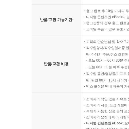
출고 완료 후 10일 이내의 
디지털 콘텐츠인 eBook의 
반품/교환 가능기간
중고상품의 경우 출고 완료일
모바일 쿠폰의 경우 유효기간(
고객의 단순변심 및 착오구
직수입양서/직수입일서중 일
단, 아래의 주문/취소 조건인
오늘 00시 ~ 06시 30분 
반품/교환 비용
오늘 06시 30분 이후 주문
직수입 음반/영상물/기프트 
단, 당일 00시~13시 사이
박스 포장은 택배 배송이 가
소비자의 책임 있는 사유로 
소비자의 사용, 포장 개봉에 
복제가 가능한 상품 등의 포장을 
소비자의 요청에 따라 개별
디지털 컨텐츠인 eBook, 