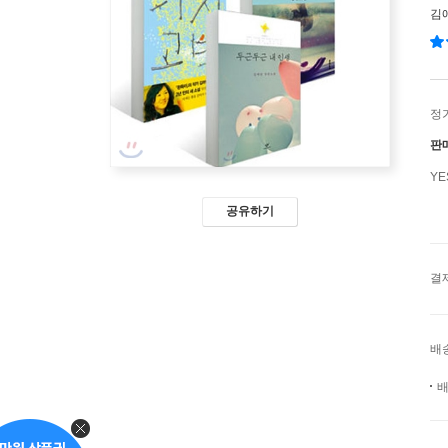
김
정
판
Y
공유하기
결
배
배