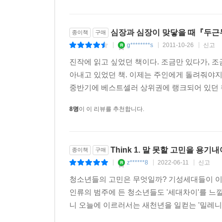
심장과 심장이 맞닿을 때『두근
종이책
구매
g********s
2011-10-26
신고
|
|
|
진작에 읽고 싶었던 책이다. 조금만 있다가, 
아내고 있었던 책. 이제는 주인에게 돌려줘야지
중반기에 베스트셀러 상위권에 랭크되어 있던 책
8명
이 이 리뷰를 추천합니다.
Think 1. 말 못할 고민을 용
종이책
구매
z******8
2022-06-11
신고
|
|
|
청소년들의 고민은 무엇일까? 기성세대들이 이해
인류의 범주에 든 청소년들도 '세대차이'를 느낄
니 오늘에 이르러서는 새천년을 일컫는 '밀레니엄