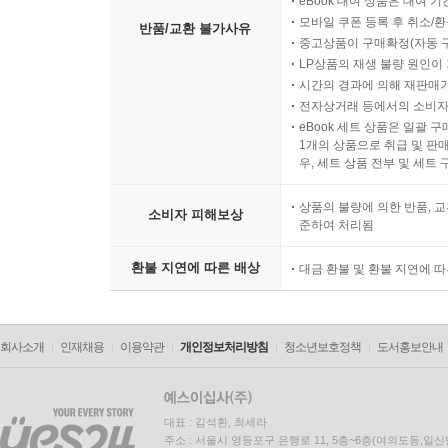
eBook 대여 상품은 대여 기
모바일 쿠폰 등록 후 취소/환
반품/교환 불가사유
중고상품이 구매확정(자동 
LP상품의 재생 불량 원인이 기
시간의 경과에 의해 재판매가
전자상거래 등에서의 소비자
eBook 세트 상품은 일괄 
1개의 상품으로 취급 및 판매
우, 세트 상품 전부 및 세트
상품의 불량에 의한 반품, 교
소비자 피해보상
준하여 처리됨
환불 지연에 따른 배상
대금 환불 및 환불 지연에 
회사소개
인재채용
이용약관
개인정보처리방침
청소년보호정책
도서홍보안내
대표 : 김석환, 최세라
주소 : 서울시 영등포구 은행로 11, 5층~6층(여의도동,일신