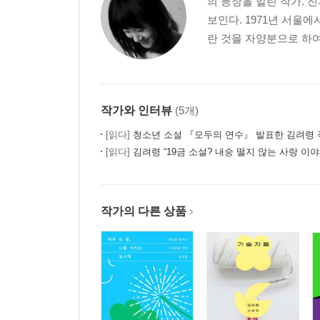
의 등장을 알린 작가.
보인다. 1971년 서
란 것을 자양분으로 하
작가와 인터뷰
(5개)
[읽다]
청소년 소설 『모두의 연수』 발표한 김려령 
[읽다]
김려령 “19금 소설? 내숭 떨지 않는 사랑 이야
작가의 다른 상품