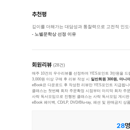
모든 것이 함께 어우러지고, 모든 소리, 모든 목표, 
1898년 첫 시집 『낭만적인 노래들』을 출간했
그 모든 것이 모여 사건의 강을 이루었고, 삶의 음악
추천평
발표하며 작가로서의 입지를 다져나갔다. 에밀 싱
1911년에는 종교적 영감을 얻고자 친구와 인도 
--- p.157
깊이를 더해가는 대담성과 통찰력으로 고전적 인도
발발과 더불어 부친의 사망, 아들의 병, 부인과의 
- 노벨문학상 선정 이유
심리치료를 받았다. 이후 『싯다르타』 『황야
이어갔고, 1946년 괴테상과 노벨문학상을 수상했다
대표작 『데미안』 『수레바퀴 아래서』 와 같은 
회원리뷰
(28건)
또 위로해왔다. 『싯다르타』는 헤세가 자신의 개
매주 10건의 우수리뷰를 선정하여 YES포인트 3만원을 드
써내려간 작품이다. 인도와 동양 문화에 오래 심
3,000원 이상 구매 후 리뷰 작성 시
일반회원 300원, 마니아
탐색과 구도에 관한 소설”(커트 보니것)이라 할 수 
eBook은 다운로드 후 작성한 리뷰만 YES포인트 지급됩니
클래스는 첫번째 회차 주문확정 시점부터 마지막 회차 주문
사락 독서모임으로 진행된 클래스는 사락 독서모임 게시판
대립을 넘어 단일성에 이르는, 헤세의 사상과 지혜
eBook 페이백, CD/LP, DVD/Blu-ray, 패션 및 판매금
헤르만 헤세 영혼의 전기 『싯다르타』
싯다르타는 산스크리트어로 ‘목적을 달성한 자’라는
28
명
다른 소설적 인물로 그려진다. 소설에서는 싯다르