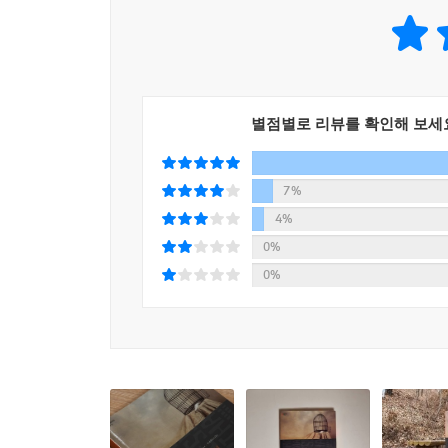
등장한다.
브라만 계급(인도 카스트 제도에서 가장 높은 계급
모두에게 “기쁨의 원천”이면서도 정작 스스로는 자
고행길에 나선다. 그는 사문들과 함께 생활하기도
별점별로 리뷰를 확인해 보세
상인을 만나 사랑의 쾌락과 부의 만족감을 맛보기도
싯다르타는 강의 소리를 듣고 강물 소리로부터 가르
7%
이어져 있음을, 그리고 세계를 아우르는 하나의 궁
4%
싯다르타의 얼굴에는 “평생 동안 사랑했던 모든 것”
0%
0%
“이제는 사랑이야말로 내게 무엇보다 중요한 것이라
사상가들이 하는 일이겠지. 하지만 내게는 이 세상을
모든 존재를 사랑과 경탄의 마음, 외경심을 품고 바
『싯다르타』의 집필은 순조롭지 못했다. 헤세는 이
일 년 정도의 자기 체험을 거치고, 몇 주에 걸친
완성된 소설의 1부를 프랑스 문인 로맹 롤랑에게,