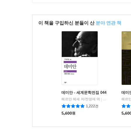
이 책을 구입하신 분들이 산
분야 연관 책
데미안 - 세계문학전집 044
데미
헤르만 헤세 저/전영애 역
민음사
헤르만
|
1,222건
5,600
원
5,60