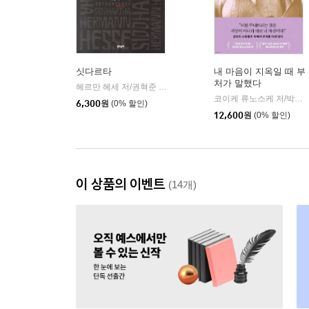
싯다르타
내 마음이 지옥일 때 부
처가 말했다
헤르만 헤세 저/권혁준 역
문학동네
|
코이케 류노스케 저/박수현 역
6,300
원
(0% 할인)
12,600
원
(0% 할인)
이 상품의 이벤트
(14개)