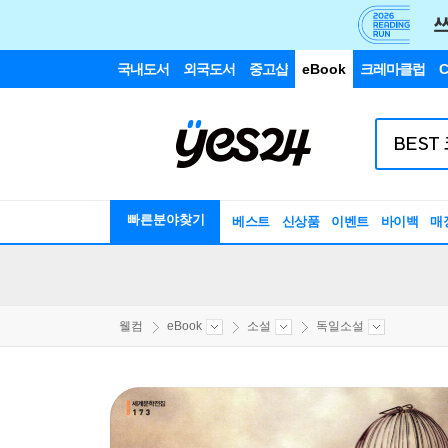
국내도서
외국도서
중고샵
eBook
크레마클럽
C
빠른분야찾기
베스트
신상품
이벤트
바이백
매
웰컴
eBook
소설
독일소설