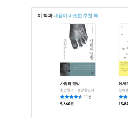
이 책과
내용이 비슷한 추천 책
사람의 맨발
헤세로
한승원 저
불광출판사
정여울
|
11건
9,660
원
15,8