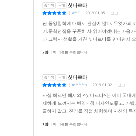
싯다르타
종이책
구매
w**1
2019-01-05
신고
|
|
|
난 동양철학에 대해서 관심이 많다. 무엇가의 
기.문학전집을 꾸준히 사 읽어야겠다는 마음가
과 그림자 생활을 거친 싯다르타를 만나면서 오
2명
이 이 리뷰를 추천합니다.
싯다르타
종이책
구매
o*******n
2019-01-02
신고
|
|
|
사실 헤르만 헤세의 <싯다르타>는 이미 국내에
세하게 느껴지는 번역~ 책 디자인도좋고, 가
굴하지 말고, 진리를 직접 체험하며 자신의 독
1명
이 이 리뷰를 추천합니다.