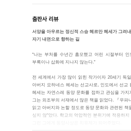
싯다르타는 사색에 잠겨 더욱 천천히 걸음을 옮기면
출판사 리뷰
네게 그토록 많은 가르침을 주었던 그들조차 도저히 
와 본질을 배우려 했던 거야. 나는 다름 아닌 자아
서양을 아우르는 정신적 스승 헤르만 헤세가 그려
기만할 수 있었을 뿐이고, 자아로부터 도망칠 수 있었
자기 내면으로 향하는 길
내가 살아 있다는 이 수수께끼만큼, 내가 다른 모
록 많은 상념에 빠지게 한 것은 없었다! 그런데도 나는 
“나는 부처를 수년간 흠모했고 어린 시절부터 인
부록이나 삽화에 지나지 않는다.”
그는 내면의 소리가 추구하라고 명령하는 것 외에는
고자 했다. --- p.64
전 세계에서 가장 많이 읽힌 작가이자 20세기 독
아버지 요하네스 헤세는 선교사로, 인도에서 선교
외부의 명령이 아니라 오직 내면의 소리에 귀기울이
헤세는 자연스레 동양 문화를 접하고 관심을 가지
필요하지 않았다. --- p.64
그는 외조부의 서재에서 많은 책을 읽었다. 『우
읽고 아버지와 논할 정도로 동양 문화와 관련된 책
그는 강물로부터 가르침을 얻기를 바랐고, 강물에 귀
싶지 않”았다. 학교의 억압적인 분위기에 적응하
비밀을 이해하게 될 것 같았다. --- p.121
그런 그에게 동양사상은 치유제가 되어주었다.