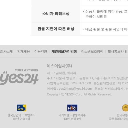
상품의 불량에 의한 반품, 교
소비자 피해보상
준하여 처리됨
환불 지연에 따른 배상
대금 환불 및 환불 지연에 
회사소개
인재채용
이용약관
개인정보처리방침
청소년보호정책
도서홍보안내
대표 : 김석환, 최세라
주소 : 서울시 영등포구 은행로 11, 5층~6층(여의도동,일신
사업자등록번호 : 229-81-37000 통신판매업신고 : 제 200
이메일 : yes24help@yes24.com 호스팅 서비스사업자 :
Copyright ⓒ YES24 Corp. All Rights Reserved.