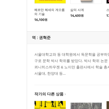
헤르만 헤세의 게으름
삶의 사계
의 기술
14,400
원
1
16,100
원
역 :
권혁준
서울대학교와 동 대학원에서 독문학을 공부하였고,
구로 문학 박사 학위를 받았다. 박사 학위 논문
쾨니히스하우젠 & 노이만 출판사에서 학술 총서
서울대, 한양대 등...
작가의 다른 상품