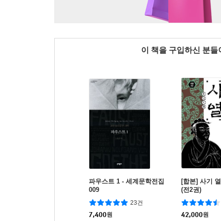
이 책을 구입하신 분
파우스트 1 - 세계문학전집
[합본] 사기 
009
(전2권)
23건
7,400
원
42,000
원