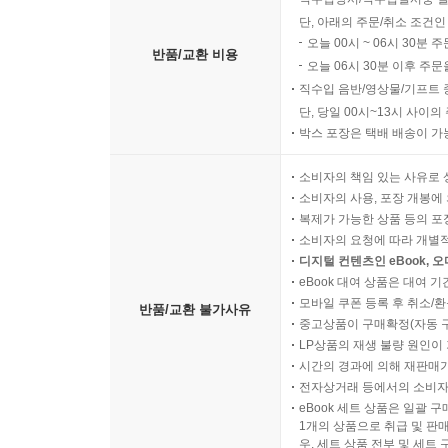
단, 아래의 주문/취소 조건인
오늘 00시 ~ 06시 30분 
반품/교환 비용
오늘 06시 30분 이후 주문
직수입 음반/영상물/기프트 
단, 당일 00시~13시 사이
박스 포장은 택배 배송이 가
소비자의 책임 있는 사유로 
소비자의 사용, 포장 개봉에 
복제가 가능한 상품 등의 포장을 
소비자의 요청에 따라 개별
디지털 컨텐츠인 eBook, 
eBook 대여 상품은 대여 기
모바일 쿠폰 등록 후 취소/환
반품/교환 불가사유
중고상품이 구매확정(자동 
LP상품의 재생 불량 원인이 기
시간의 경과에 의해 재판매가
전자상거래 등에서의 소비자
eBook 세트 상품은 일괄 
1개의 상품으로 취급 및 판매
우, 세트 상품 전부 및 세트