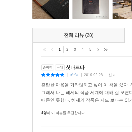
불교 사상에의 관심은 소설의 내용뿐 아니라 형식
불교에서 말하는 네 개의 성스러운 진리, 사성제
2
종교에 배타적인 입장을 보였던 것은 결코 아니었
공통성을 추출해 이를 하나의 세계종교로 통합하고자
전체 리뷰
(28)
“나는 모든 종파, 인간의 모든 경건성의 형태에서 
규명하고자 했습니다.”
1
2
3
4
5
가정이나 학교 같은 안정된 세계에서 부자유스러움
싯다르타
종이책
구매
데 집중했고, 언제나 인간 본성과 심리적 영역에 주
e***a
2019-02-28
신고
|
|
|
『싯다르타』는 선과 악, 기쁨과 고통, 삶과 죽
혼란한 마음을 가라앉히고 싶어 이 책을 샀다.
이야기하면서, 한 인간이 우주와 자신을 하나로 
그래서 나는 헤세의 작품 세계에 대해 잘 모른
세계에서 출발해 감각의 세계를 거쳐 마침내 열반
때문인 듯했다. 헤세의 작품은 지드 보다는 읽기 
독자적인 길을 개척해나감으로써 비로소 구원과 완
나아가야 함을 일러준다.
4명
이 이 리뷰를 추천합니다.