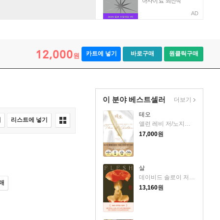
AD
12,000
카트에 넣기
바로구매
원클릭구매
원
이 분야 베스트셀러
더보기
테오
매
리스트에 넣기
앨런 레비 저/노지양 역
17,000
원
살
데이비드 솔로이 저/송예슬 역
매
13,160
원