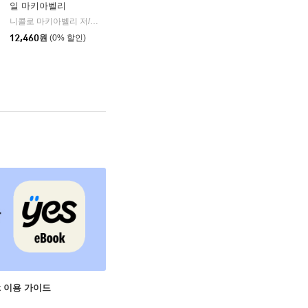
일 마키아벨리
음과모음
니콜로 마키아벨리 저/어나니머스 역
떠오름
|
12,460
원
(0% 할인)
ok 이용 가이드