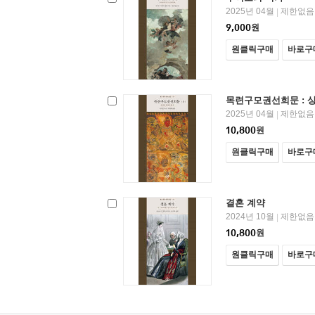
2025년 04월
제한없음
|
9,000
원
원클릭구매
바로구
목련구모권선희문 : 
2025년 04월
제한없음
|
10,800
원
원클릭구매
바로구
결혼 계약
2024년 10월
제한없음
|
10,800
원
원클릭구매
바로구