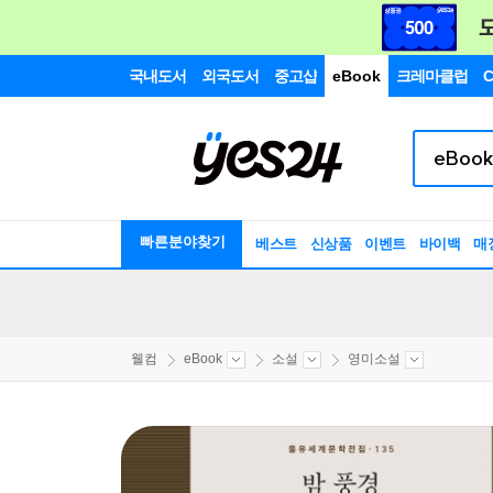
국내도서
외국도서
중고샵
eBook
크레마클럽
C
빠른분야찾기
베스트
신상품
이벤트
바이백
매
웰컴
eBook
소설
영미소설