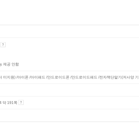
기
능 제공 안함
니터 미지원) /아이폰 /아이패드 /안드로이드폰 /안드로이드패드 /전자책단말기(저사양 기기 
A4 약 191쪽