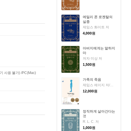
에밀리 폰 로젠탈의
실종
제임스 화이트 저
4,000
원
아버지에게는 말하지
마
저자 미상 저
1,500
원
사용 불가) /PC(Mac)
가족의 죽음
제임스 에이지 저/문희경 역
12,000
원
정직하게 살아간다는
것
R. L. C. 저
1,000
원