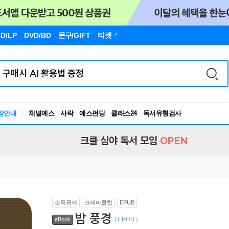
D/LP
DVD/BD
문구
/GIFT
티켓
장안내
채널예스
사락
예스펀딩
클래스24
독서유형검사
RBTI Lab
독서유형검사
크클 심야 독서 모임
OPEN
소득공제
크레마클럽
EPUB
밤 풍경
[ EPUB ]
eBook