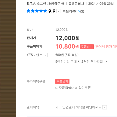
E. T. A. 호프만
저/
권혁준
역
을유문화사
2024년 09월 26일
9.9
회원리뷰(
15
건)
정가
12,000원
12,000
원
판매가
10,800
원
쿠폰혜택가
(종이책 정가 대비
쿠폰받기
YES포인트
600원 (5% 적립)
5만원이상 구매 시 2천원 추가적립
추가혜택쿠폰
쿠폰받기
주문금액대별 할인쿠폰
결제혜택
카드/간편결제 혜택을 확인하세요