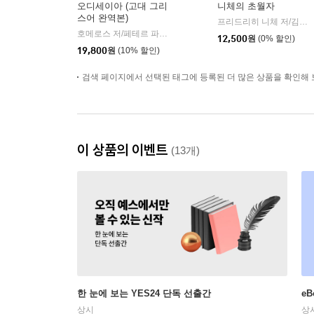
오디세이아 (고대 그리
니체의 초월자
스어 완역본)
프리드리히 니체 저/김철 편역
호메로스 저/페테르 파울 루벤스 그림/박문재 역
현대지성
|
12,500
원
(0% 할인)
19,800
원
(10% 할인)
검색 페이지에서 선택된 태그에 등록된 더 많은 상품을 확인해 
이 상품의 이벤트
(13개)
한 눈에 보는 YES24 단독 선출간
e
상시
상