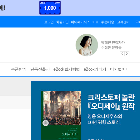
로그인
회원가입
마이페이지
카트
주문/배송
고객센터
Gl
쿠폰받기
단독선출간
eBook필기방법
eBook리더기
디지털머니