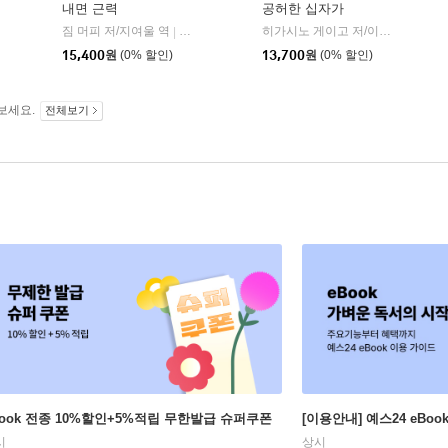
내면 근력
공허한 십자가
히읏
짐 머피 저/지여울 역
윌북(willbook)
히가시노 게이고 저/이선희 역
자
|
|
|
15,400
원
(0% 할인)
13,700
원
(0% 할인)
보세요.
전체보기
Book 전종 10%할인+5%적립 무한발급 슈퍼쿠폰
[이용안내] 예스24 eBo
시
상시