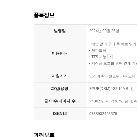
품목정보
발행일
2024년 09월 26일
배송 없이 구매 후 바로 읽
제한없음
이용안내
TTS 가능
저작권 보호를 위해 인쇄 기
지원기기
크레마 /PC(윈도우 - 4K 모
파일/용량
EPUB(DRM) | 22.16MB
글자 수/페이지 수
약 30.5만자, 약 9.7만 단어, 
ISBN13
9788932423579
관련분류