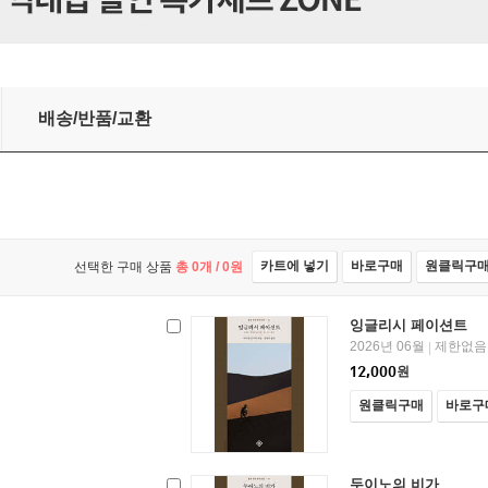
배송/반품/교환
카트에 넣기
바로구매
원클릭구
선택한 구매 상품
총
0
개 /
0
원
잉글리시 페이션트
2026년 06월
제한없음
|
12,000
원
원클릭구매
바로구
두이노의 비가