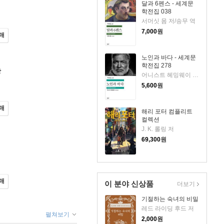
달과 6펜스 - 세계문
학전집 038
서머싯 몸 저/송무 역
7,000
원
매
노인과 바다 - 세계문
학전집 278
상
어니스트 헤밍웨이 저/김욱동 역
5,600
원
매
해리 포터 컴플리트
컬렉션
J. K. 롤링 저
69,300
원
매
이 분야 신상품
더보기
기절하는 숙녀의 비밀
레드 라이딩 후드 저
펼쳐보기
2,000
원