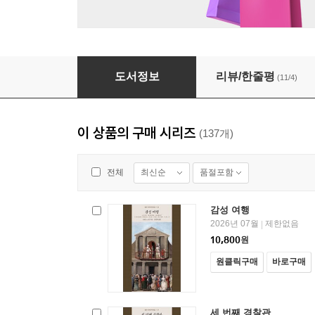
밤 풍경
도서정보
리뷰/한줄평
(11/4)
이 상품의 구매 시리즈
(137개)
최신순
품절포함
전체
감성 여행
2026년 07월
제한없음
|
10,800
원
원클릭구매
바로구매
세 번째 경찰관