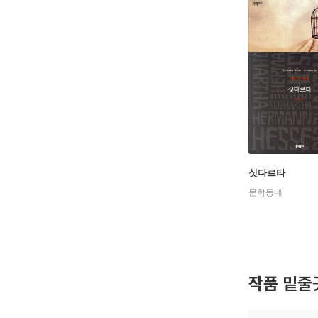
싯다르타
문학동네
작품 밑줄