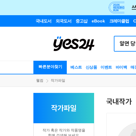
국내도서
외국도서
중고샵
eBook
크레마클럽
C
빠른분야찾기
베스트
신상품
이벤트
바이백
매
웰컴
작가파일
국내작가
작가파일
작가 혹은 작가와 작품명을
함께 검색해 보세요.