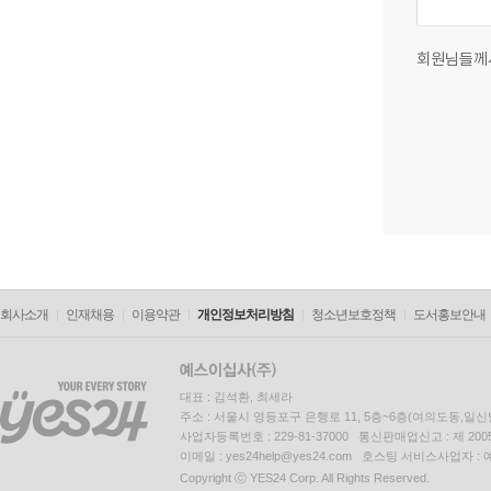
회원님들께
회사소개
인재채용
이용약관
개인정보처리방침
청소년보호정책
도서홍보안내
대표 : 김석환, 최세라
주소 : 서울시 영등포구 은행로 11, 5층~6층(여의도동,일신
사업자등록번호 : 229-81-37000 통신판매업신고 : 제 200
이메일 : yes24help@yes24.com 호스팅 서비스사업자 :
Copyright ⓒ YES24 Corp. All Rights Reserved.