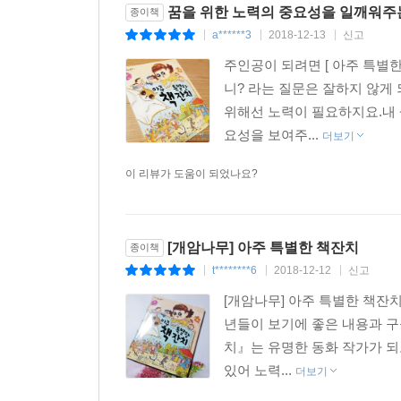
꿈을 위한 노력의 중요성을 일깨워주
종이책
a******3
2018-12-13
신고
|
|
|
주인공이 되려면 [ 아주 특별한
니? 라는 질문은 잘하지 않
위해선 노력이 필요하지요.내 
요성을 보여주...
더보기
이 리뷰가 도움이 되었나요?
[개암나무] 아주 특별한 책잔치
종이책
t********6
2018-12-12
신고
|
|
|
[개암나무] 아주 특별한 책
년들이 보기에 좋은 내용과 
치』는 유명한 동화 작가가 되
있어 노력...
더보기