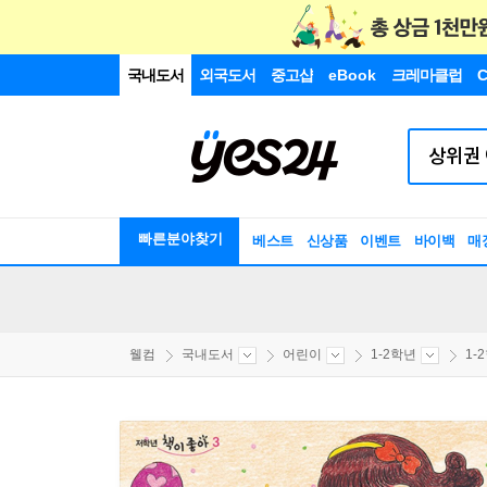
국내도서
외국도서
중고샵
eBook
크레마클럽
C
빠른분야찾기
베스트
신상품
이벤트
바이백
매
웰컴
국내도서
어린이
1-2학년
1-