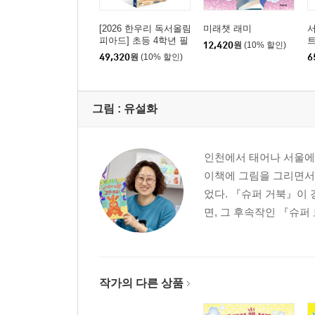
[2026 한우리 독서올림
미래챗 래미
서
피아드] 초등 4학년 필
12,420
원
(10% 할인)
독서 세트
49,320
원
(10% 할인)
6
그림 :
유설화
인천에서 태어나 서울에서
이책에 그림을 그리면서 
었다. 『슈퍼 거북』이
면, 그 후속작인 『슈퍼
작가의 다른 상품