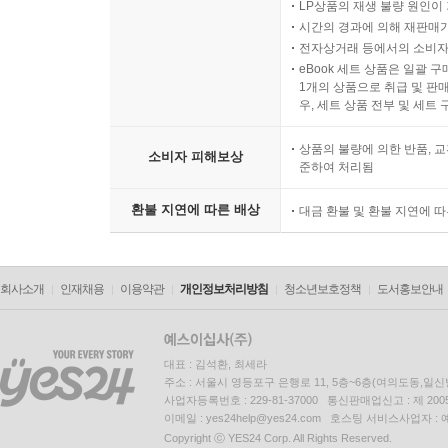
LP상품의 재생 불량 원인이 기
시간의 경과에 의해 재판매가
전자상거래 등에서의 소비자
eBook 세트 상품은 일괄 
1개의 상품으로 취급 및 판매
우, 세트 상품 전부 및 세트
상품의 불량에 의한 반품, 교
소비자 피해보상
준하여 처리됨
환불 지연에 따른 배상
대금 환불 및 환불 지연에 
회사소개
인재채용
이용약관
개인정보처리방침
청소년보호정책
도서홍보안내
대표 : 김석환, 최세라
주소 : 서울시 영등포구 은행로 11, 5층~6층(여의도동,일신
사업자등록번호 : 229-81-37000 통신판매업신고 : 제 200
이메일 : yes24help@yes24.com 호스팅 서비스사업자 :
Copyright ⓒ YES24 Corp. All Rights Reserved.