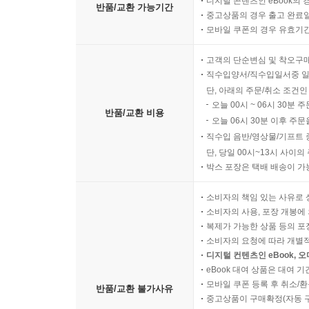
디지털 콘텐츠인 eBook의 
반품/교환 가능기간
중고상품의 경우 출고 완료일
모바일 쿠폰의 경우 유효기간(
고객의 단순변심 및 착오구
직수입양서/직수입일서중 일
단, 아래의 주문/취소 조건인
오늘 00시 ~ 06시 30분 
반품/교환 비용
오늘 06시 30분 이후 주문
직수입 음반/영상물/기프트 
단, 당일 00시~13시 사이
박스 포장은 택배 배송이 가
소비자의 책임 있는 사유로 
소비자의 사용, 포장 개봉에 
복제가 가능한 상품 등의 포장을 
소비자의 요청에 따라 개별
디지털 컨텐츠인 eBook, 
eBook 대여 상품은 대여 기
모바일 쿠폰 등록 후 취소/환
반품/교환 불가사유
중고상품이 구매확정(자동 