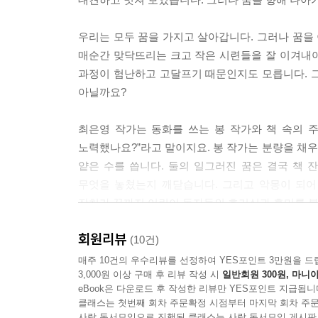
우리는 모두 꿈을 가지고 살아갑니다. 그러나 꿈을 
매순간 맞닥뜨리는 크고 작은 시련들을 잘 이겨내야 
과정이 험난하고 고달프기 때문인지도 모릅니다. 
아닐까요?
최은영 작가는 동화를 쓰는 봉 작가와 책 속의 
노력했나요?”라고 말이지요. 봉 작가는 분량을 채우
얕은 수를 씁니다. 둘의 일그러진 꿈은 결국 책 
무엇을 놓쳤는지 깨닫습니다. 그리고 악몽이 되어
잔치가 끝까지 어린이 독자들의 호기심과 흥미를 
회원리뷰
(10건)
매주 10건의 우수리뷰를 선정하여 YES포인트 3만원을 드
3,000원 이상 구매 후 리뷰 작성 시
일반회원 300원, 마니아
eBook은 다운로드 후 작성한 리뷰만 YES포인트 지급됩니
클래스는 첫번째 회차 주문확정 시점부터 마지막 회차 주문
사락 독서모임으로 진행된 클래스는 사락 독서모임 게시판