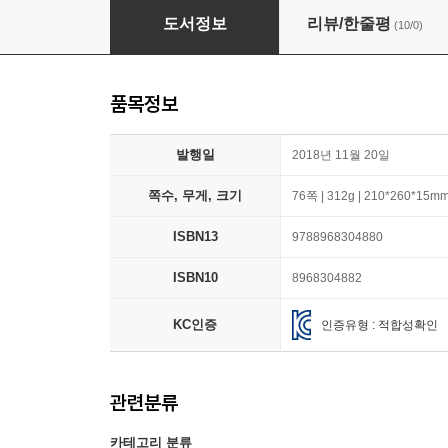
아주 특별한 책 잔치
도서정보
리뷰/한줄평
(10/0)
품목정보
발행일
2018년 11월 20일
쪽수, 무게, 크기
76쪽 | 312g | 210*260*15m
ISBN13
9788968304880
ISBN10
8968304882
KC인증
인증유형 : 적합성확인
관련분류
카테고리 분류