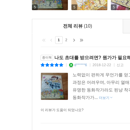
5
5
5
전체 리뷰
(10)
1
2
나도 초대를 받으려면? 뭔가가 필요해
종이책
d******6
2018-12-22
신고
|
|
|
노력없이 편하게 무언가를 얻
과정은 어려우며, 아무리 열매
유명한 동화작가라도 된냥 착
동화작가가...
더보기
이 리뷰가 도움이 되었나요?