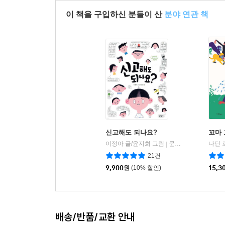
이 책을 구입하신 분들이 산
분야 연관 책
신고해도 되나요?
꼬마
이정아 글/윤지회 그림
문학동네
|
21건
9,900
원
(10% 할인)
15,3