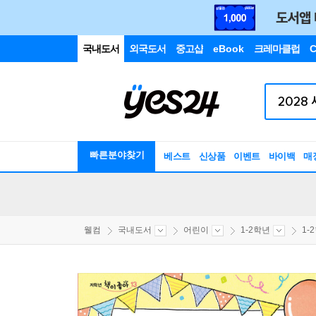
국내도서
외국도서
중고샵
eBook
크레마클럽
C
빠른분야찾기
베스트
신상품
이벤트
바이백
매
웰컴
국내도서
어린이
1-2학년
1-