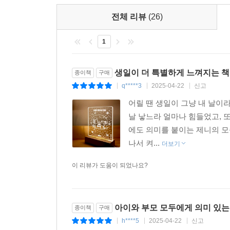
전체 리뷰
(26)
1
생일이 더 특별하게 느껴지는 책!
종이책
구매
q*****3
2025-04-22
신고
|
|
|
어릴 땐 생일이 그냥 내 날이라
날 낳느라 얼마나 힘들었고, 
에도 의미를 붙이는 제니의 모
나서 켜...
더보기
이 리뷰가 도움이 되었나요?
아이와 부모 모두에게 의미 있는
종이책
구매