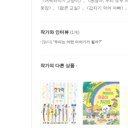
《어떡하지?! 고양이》, 《괜찮아, 우리 모두 
옷장》, 《팝콘 교실》, 《갑자기 악어 아빠》
작가와 인터뷰
(1개)
[읽다]
“우리는 어떤 이야기가 될까?”
작가의 다른 상품