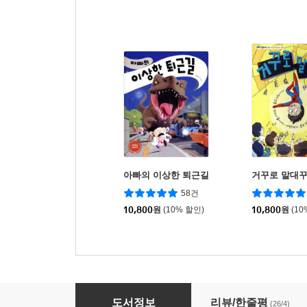
아빠의 이상한 퇴근길
거꾸로 말대
58건
10,800
원
(10% 할인)
10,800
원
(10
내 생일은 엄마의 출산기념일!
도서정보
리뷰/한줄평
(26/4)