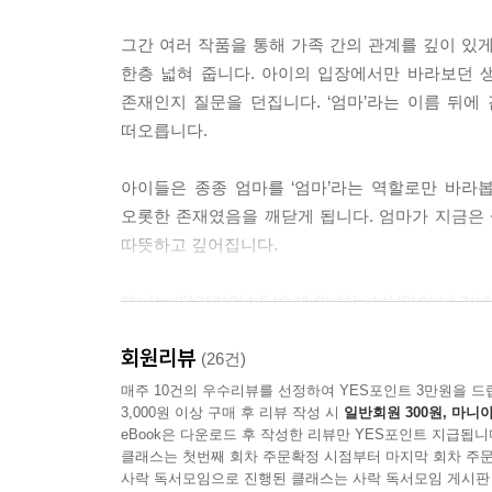
그간 여러 작품을 통해 가족 간의 관계를 깊이 있
한층 넓혀 줍니다. 아이의 입장에서만 바라보던 
존재인지 질문을 던집니다. ‘엄마’라는 이름 뒤에
떠오릅니다.
아이들은 종종 엄마를 ‘엄마’라는 역할로만 바라
오롯한 존재였음을 깨닫게 됩니다. 엄마가 지금은 삶
따뜻하고 깊어집니다.
제니는 ‘달리기의 날’ ‘숙제 안 하는 날’ ‘열이 난
보고 떠오르는 일을 기록하거나, 그냥 흘려보낼 뻔
회원리뷰
제니의 시선입니다. 매일을 소중히 여기고 기억하려는
(26건)
줍니다. 그 따뜻한 시선은, 우리가 놓칠 뻔한 하루의
매주 10건의 우수리뷰를 선정하여 YES포인트 3만원을 드
3,000원 이상 구매 후 리뷰 작성 시
일반회원 300원, 마니아
eBook은 다운로드 후 작성한 리뷰만 YES포인트 지급됩니
가족은 늘 함께 있다는 이유로, 때로는 가장 쉽게 
클래스는 첫번째 회차 주문확정 시점부터 마지막 회차 주문
가족이라는 관계를 되돌아보고, 그 안에서 사랑이 
사락 독서모임으로 진행된 클래스는 사락 독서모임 게시판