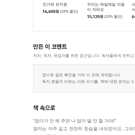
젓가락 유치원
우리는 매일매일 마음
이 자라요
서
14,400
원
(10% 할인)
15,120
원
(10% 할인)
6
만든 이 코멘트
저자, 역자, 편집자를 위한 공간입니다. 독자들에게 전하고
접수된 글은 확인을 거쳐 이 곳에 게재됩니다.
독자 분들의 리뷰는 리뷰 쓰기를, 책에 대한 문의는 1:
책 속으로
“엄마가 안 해 주면 나 엄마 딸 안 할 거야!”
엄마는 아주 길고 천천히 한숨을 내쉬었어요. 그러더