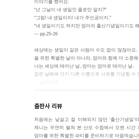
이야기를 했어요.
“넌 그날이 네 생일인 줄로만 알지?”
“그럼! 내 생일이지! 내가 주인공이지.”
“네 생일이기도 하지만 엄마의 출산기념일이기도 해!
--- pp.25-26
세상에는 생일이 같은 사람이 수도 없이 많잖아요. 
을 위한 특별한 날이 아니라, 엄마와 함께 더 소중
나는 세상에 태어난 날, 엄마는 엄마로 태어난 날.
같은 날짜에 각기 다른 이름으로 서로를 기념할 수 
--- pp.62-63
365일, 매일매일, 누구에게도 당연한 날은 없어요
출판사 리뷰
나는 앞으로도 매일매일을 기념할 만한 날들로 만들
처음에는 낯설고 잘 이해되지 않던 ‘출산기념일’이
--- p.68
제니는 우연히 펼쳐 본 산모 수첩에서 오랜 시간
엄마를 위한 특별한 파티를 준비하기로 마음먹습니