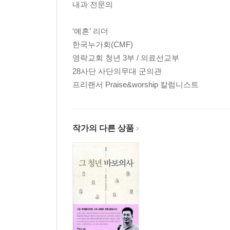
내과 전문의
한 번에 한 사람씩
차 안에서의 작은 부흥회
‘예흔’ 리더
내가 누리는 자유
한국누가회(CMF)
사순절에 읽는 책
영락교회 청년 3부 / 의료선교부
28사단 사단의무대 군의관
3장 | 이 순간 당신을 예배하기로 결정합니다
프리랜서 Praise&worship 칼럼니스트
내 생애 첫 번째 설교 / 송광수
이 순간 당신을 예배하기로 결정합니다
은밀한 기쁨
오랜 순종이 빚어낸 깊은 예배
작가의 다른 상품
나의 간증이 된 음반, [God with Us]
푸른 믿음
슬퍼하지마, 잠시 쉬는 거야 / 윤익환
주님, 저 힘든 것 아시지요?
깨지고 상한 내 마음을 드립니다
예흔을 시작하며
사랑은 지금 표현하는 것