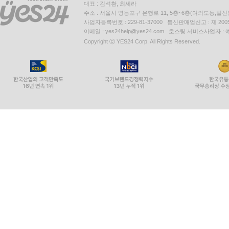
대표 : 김석환, 최세라
주소 : 서울시 영등포구 은행로 11, 5층~6층(여의도동,일신
사업자등록번호 : 229-81-37000 통신판매업신고 : 제 200
이메일 : yes24help@yes24.com 호스팅 서비스사업자 :
Copyright ⓒ YES24 Corp. All Rights Reserved.