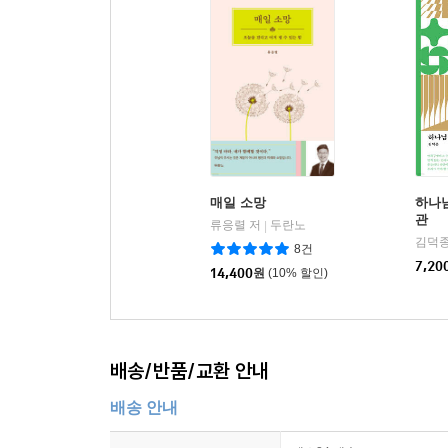
매일 소망
하나
관
류응렬 저
두란노
|
김덕종
8건
7,20
14,400
원
(10% 할인)
배송/반품/교환 안내
배송 안내