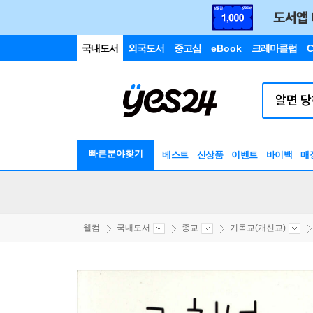
국내도서
외국도서
중고샵
eBook
크레마클럽
C
빠른분야찾기
베스트
신상품
이벤트
바이백
매
웰컴
국내도서
종교
기독교(개신교)