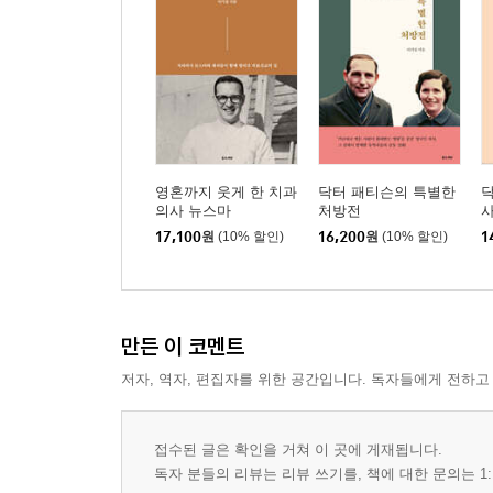
병사들의 기도모임
나의 일탈
참된 형통함이란
혹한기 행군길에서
내 무덤에 서서 울지 마렴 / 백정진
예수님 사전에 우연은 없다
엘 샤다이, 하나님은 능력이시라
영혼까지 웃게 한 치과
닥터 패티슨의 특별한
닥
소명자는 낙심하지 않는다
의사 뉴스마
처방전
주님께서 기뻐하신다면
17,100
원
(10% 할인)
16,200
원
(10% 할인)
1
그러니까 아끼지 말고 사랑하기를 / 심현준
에필로그 / 엮은이 이기섭
만든 이 코멘트
안수현의 서재
저자, 역자, 편집자를 위한 공간입니다. 독자들에게 전하고
접수된 글은 확인을 거쳐 이 곳에 게재됩니다.
독자 분들의 리뷰는 리뷰 쓰기를, 책에 대한 문의는 1: