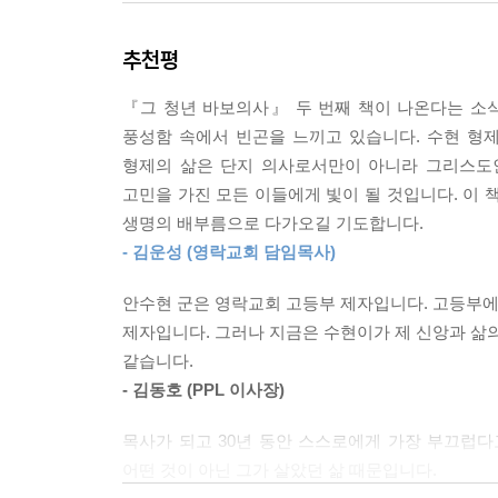
한 사람의 힘이 어떤 영향을 미칠 수 있는지에 대해
추천평
다. 단지 가능성을 열어 놓는 것이다. 늘 만나는 
우리는 진정한 이웃이 될 수 있다.
『그 청년 바보의사』 두 번째 책이 나온다는 소
--- p.91
풍성함 속에서 빈곤을 느끼고 있습니다. 수현 형
형제의 삶은 단지 의사로서만이 아니라 그리스도인
이 세상의 모든 것은 가변적이고 상대적이지만, 나
고민을 가진 모든 이들에게 빛이 될 것입니다. 이 
알 수 없는 평안 속에 잠길 수 있다면, 그것은 나의
생명의 배부름으로 다가오길 기도합니다.
--- p.94
- 김운성 (영락교회 담임목사)
그분의 시선만을 의식하는 삶은 배타적이지도 않고, 
안수현 군은 영락교회 고등부 제자입니다. 고등부에서
치지 않기 위해 잔뜩 움켜쥐고 웅크린 사람들에게 두
제자입니다. 그러나 지금은 수현이가 제 신앙과 삶의
이심을 그처럼 뚜렷이 전할 수 있는 방법이 또 있을
같습니다.
--- p.97
- 김동호 (PPL 이사장)
학교를 졸업하고 수년간의 직장생활을 한 후 하나님
목사가 되고 30년 동안 스스로에게 가장 부끄럽다
시절에는 말씀이 선포되었을 때 가슴이 뛰었고 헌
어떤 것이 아닌 그가 살았던 삶 때문입니다.
않다는 것을 안다. 그러나 하나님이 주신 약속과 그 