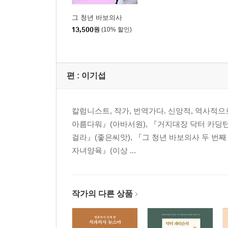
4장 | 영광의 문, 저 너머
그 청년 바보의사
13,500
원
(10% 할인)
영광의 문을 통과한 ‘내’ 친구 / 박달우
닥터 홀의 조선회상
그 사랑의 기억을 힘입어
친구가 풀어주는 신앙문제
편 :
이기섭
나를 책망할 수 있는 친구
영광의 문, 저 너머
두 번째 인생의 문을 열며 / 양원섭(가명)
칼럼니스트, 작가, 번역가다. 신앙적, 역사적
주 나의 모든 것
아름다워』(아바서원), 『거지대장 닥터 카딩턴
당신이 수렁에 빠졌을 때
걸라』(좋은씨앗), 『그 청년 바보의사 두 번째
좌절된 꿈, 응답받은 기도
자녀양육』(이상 ...
한 정치인의 거듭나기
두 번째 기회
작가의 다른 상품
5장 | 소명자는 낙심하지 않는다
마지막 경례 / 이은택