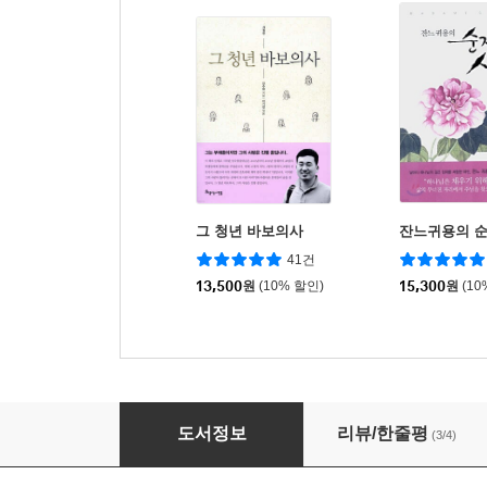
그 청년 바보의사
잔느귀용의 순
41건
13,500
원
(10% 할인)
15,300
원
(10
그 청년 바보의사, 두 번째 이야기
도서정보
리뷰/한줄평
(3/4)