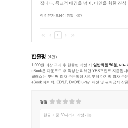
집니다. 종교적 배경을 넘어, 타인을 향한 진심
- 송태근 (삼일교회 담임목사)
이 리뷰가 도움이 되었나요?
기독교 세계관, 하나님 나라 운동, 복음주의, 일
사용하여 자신이 믿는 것과 살아가는 삶을 통합시
지금쯤 중년이 되었을) 한 청년이 있다. 그는 현
1
추구하는 앎과 삶을 통합한 자신의 삶을 풀어낸다. 
사랑했다. 그의 앎은 사랑으로 충만했고, 사랑은 즉
한줄평
그래서 그의 글들 이면의 죄된 모습도 없지 않았겠
(4건)
값비싼 용서를 받은 죄인이었다. 그래서 더욱 그의
1,000원 이상 구매 후 한줄평 작성 시
일반회원 50원, 마니
eBook은 다운로드 후 작성한 리뷰만 YES포인트 지급됩니
바라볼 수 있다.
클래스는 첫번째 회차 주문확정 시점부터 마지막 회차 주문
- 이정규 (시광교회 담임목사)
eBook 페이백, CD/LP, DVD/Blu-ray, 패션 및 판매금
의대생도 신앙생활을 잘 할 수 있을까? 이 질문에 
종류의 삶을 살아 냈다. 가늘고 길게라고 외치는 
평점
애쓴 그 삶의 흔적들을 읽다 보니 부끄럽고 죄스럽
울리는 하나님의 말씀에 귀를 기울일 것인가 말 
한글 기준 50자까지 작성가능
상업주의 물결, 관주도의 의료 제도, 의료적 요구