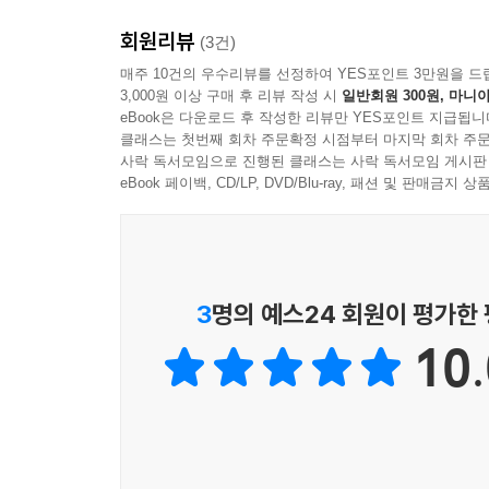
이 책은 안수현 형제를 기억하는 사람들이 자발적인
런 소소한 삶의 분투가 모여 우리의 삶을 형성하고
책인 『그 청년 바보의사』의 표지에는 이런 글이 있
회원리뷰
(3건)
--- pp.117-118
오신 그리스도라는 사실을 기억할 수 있을까?”
매주 10건의 우수리뷰를 선정하여 YES포인트 3만원을 드
저는 매주 수천 명의 회중 앞에서 설교를 합니다. 
3,000원 이상 구매 후 리뷰 작성 시
일반회원 300원, 마니아
나는 두 가지를 생각했다. 한 가지는 ‘주님을 만날 
있는 한 사람 한 사람에게 얼마나 진지했는지, 
eBook은 다운로드 후 작성한 리뷰만 YES포인트 지급됩니
이 노래를 부르고 있는 사람의 말을 들어 보면 결코
클래스는 첫번째 회차 주문확정 시점부터 마지막 회차 주문
부끄러웠습니다. 무엇보다 그를 사랑했던 열한 사
사락 독서모임으로 진행된 클래스는 사락 독서모임 게시판
는 마음이 내게 있는가?’라는 질문이었다.
추억하며 하늘나라에서 만날 것을 기다리는 사람들
eBook 페이백, CD/LP, DVD/Blu-ray, 패션 및 판매금
육신이 피곤하면 이내 하나님을 잊어버리는 나. 땅
‘바보’라 불리는 그의 삶이 부럽습니다. 33살의 
습. 과연 그 가운데 주께 드릴 열매는 어떻게 익어
세상적인 판단이나 계산으로 논할 수 없기 때문입
참으로 이 노래의 가사가 내 고백이 되기를 기도했다
목회자나 신학자들의 사고를 뛰어넘기에 충분한 
사람들은 그를 ‘바보’라고 부릅니다. 그렇게 살
--- pp.237-238
3
명의 예스24 회원이 평가한
예수님만 바라보고 산 사람이기 때문이죠. 세상 사람
사람이니 말입니다. 평범한 사람은 쉽게 잊히지만 ‘
10.
이 책을 보니 저도 바보처럼 살아가야겠다는 마음
좋겠습니다. 매일 아침 만나는 누군가에게 지긋이 
같네’라고 말해줄 수 있는 사람이 있다면, 정말 
참 행복했습니다. 안수현 형제 한 사람의 헌신으로 
- 김병삼 (만나교회 담임목사)