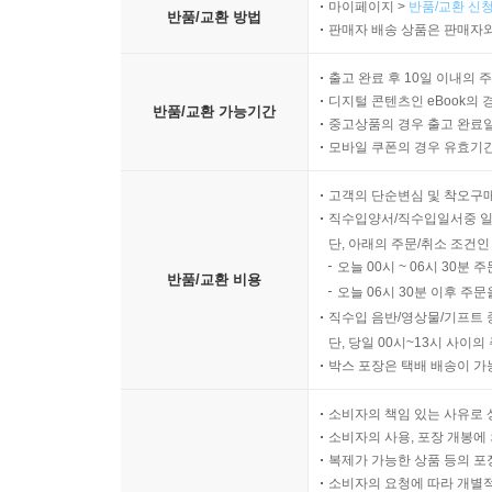
마이페이지 >
반품/교환 신청
반품/교환 방법
판매자 배송 상품은 판매자와
출고 완료 후 10일 이내의 
디지털 콘텐츠인 eBook의 
반품/교환 가능기간
중고상품의 경우 출고 완료일
모바일 쿠폰의 경우 유효기간(
고객의 단순변심 및 착오구
직수입양서/직수입일서중 일
단, 아래의 주문/취소 조건인
오늘 00시 ~ 06시 30분 
반품/교환 비용
오늘 06시 30분 이후 주문
직수입 음반/영상물/기프트 
단, 당일 00시~13시 사이
박스 포장은 택배 배송이 가
소비자의 책임 있는 사유로 
소비자의 사용, 포장 개봉에 
복제가 가능한 상품 등의 포장을 
소비자의 요청에 따라 개별