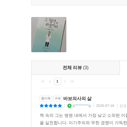
성공과 복이 최고의 가치인 세상의 눈으로만 보자
아니었고, 물질의 복이나 장수의 복을 누린 것도 
죽음이 생명이 되고, 절망이 희망이 된 역설입니
되었습니다. 그리고 세태에 찌든 우리에게 요청합니
- 김신곤 (고려대학교 의과대학 교수)
수현이는 제게 늘 형같은 후배였습니다. 누구를 만나
곁을 이제 잠시 떠났지만, 그 선한 영향력은 세상을
전체 리뷰
(3)
책이 빛을 보는데 작은 기여를 한 것이 저의 가장 
마음을 회복하곤 합니다.
1
- 김진용 (차움병원 병원장)
성경은 온통 ‘사람이야기’로 가득합니다. 예수님은 
바보의사의 삶
종이책
구매
그의 이야기를 이어가는 전달자로 세워지며, 심
q**********g
2026-07-16
신고
|
|
|
없습니다. 본서가 소개하는 ‘한 사람’도 같은 선
책 속의 그는 병원 내에서 가장 낮고 소외된 이
더군다나 성경이 말하는 진짜 ‘사람’ 이야기가 그
을 실천합니다. 이기주의와 무한 경쟁이 가득한
녹여 믿음의 움을 틔우게 되길 기대합니다.