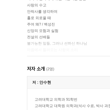
사랑의 수고
안락사를 생각하며
홀로 외로울 때
주여 왜? / 백성진
신앙의 모험과 실험
전설의 선배들
불가능한 일들, 그러나 선하신 하나님
마음에서 들려오는 사랑의 소리
2장 | 주와 함께 달려가리이다
저자 소개
나의 최고의 멘토 / 송영주
(2명)
결코 잊지 않으리
내 마음을 정금과 같이
저 :
안수현
나는 왜 신앙서적을 읽는가
현실 세계에서 주님과 동행하려면
고려대학교 의학과 91학번
우는 자와 함께 서있던 사람 / 지명희
고려대학교 대학원 의학과(석사 수료, 박사 과
처음 믿는 사람에게 선물하는 책