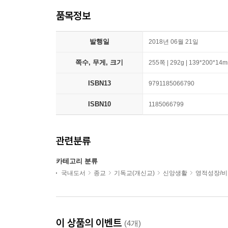
품목정보
발행일
2018년 06월 21일
쪽수, 무게, 크기
255쪽 | 292g | 139*200*14
ISBN13
9791185066790
ISBN10
1185066799
관련분류
카테고리 분류
국내도서
종교
기독교(개신교)
신앙생활
영적성장/
이 상품의 이벤트
(4개)