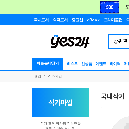
국내도서
외국도서
중고샵
eBook
크레마클럽
C
빠른분야찾기
베스트
신상품
이벤트
바이백
매
웰컴
작가파일
국내작가
작가파일
작가 혹은 작가와 작품명을
함께 검색해 보세요.