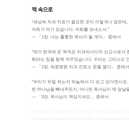
삼뿌라와 돌팔이 치과의사 - 163
책 속으로
또파이의 추억 - 166
한국 최초 언어 병리학 프로그램 - 169
“세상에 치과 치료가 필요한 곳이 이렇게나 많은데, 
사역을 잇는 사람들 - 172
저희가 여기 있습니다. 저희를 보내소서.”
금강산도 식후경 - 174
--- 「1장. 너는 훌륭한 목사가 될 게다」 중에서
치위생사 교육을 시작하다 - 177
세상에서 가장 아름다운 치과 - 182
“제가 한국에 온 목적은 치과의사이자 선교사로서 
어느 분이 장모님인가요? - 184
화라는 짐을 함께 져주었습니다. 우리는 그리스도 
--- 「2장. 제중병원 치과 진료소 문을 열다」 중에
8장 영혼까지 웃게 하라
치과의료선교회의 탄생 - 193
“우리가 무얼 하는지 하늘에서 다 보고 있다면서요.
시대의 고통을 함께 나누며 - 196
힌 하나님을 빼내주든지, 아니면 목사님이 제 앞날을
치과는 예술에 이르는 기술 - 200
--- 「3장. 목사님이 책임지세요」 중에서
난지도의 무료 진료소 - 204
영혼까지 웃게 하라 - 207
이들을 뽑은 이들에게는 통증을 가라앉힐 약을 나눠 
땅끝까지 내 증인이 되리라 - 212
두드리는 동안, 바닥에 놓인 양동이에는 수백 개의 
지금 세례를 받겠습니다 - 215
--- 「4장. 한국어를 가르치는 외국인 의사」 중에서