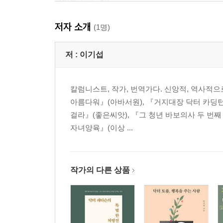
준비된 자리 - 50
치과 진료소의 문을 열다 - 52
저자 소개
오이김치 좀 싸주세요 - 57
(1명)
서로 짐을 지라 - 59
저 :
이기섭
3장 목사님이 책임지세요
꿩 먹고 알 먹고 - 67
칼럼니스트, 작가, 번역가다. 신앙적, 역사적
목사님이 책임지세요 - 70
아름다워』(아바서원), 『거지대장 닥터 카딩턴
“나 이자 갈랍니다” - 73
걸라』(좋은씨앗), 『그 청년 바보의사 두 번째
정전과 육체의 연단 - 75
자녀양육』(이상 ...
닥터 비프 올리버 - 78
아버지와의 작별 - 82
4장 한국어를 가르치는 외국인 의사
작가의 다른 상품
필립의 죽음 앞에서 - 89
좋은 치과의사가 되는 비결 - 91
한국어를 가르치는 외국인 치과의사 - 96
사랑으로 이를 뽑습니다 - 101