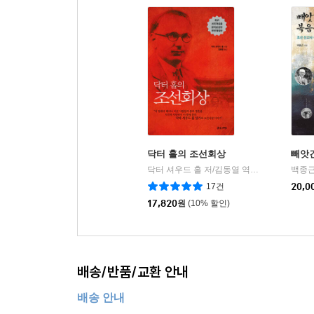
있게 되었으니 감사한 일입니다.
사도 바울은 “또 네가 많은 증인 앞에서 내게 들은 
권면했습니다. 이 말씀처럼 뉴스마 선교사님의 뒤를 
다른 이들을 가르치는 모습을 우리는 보고 있습니다.
책을 읽는 그리스도인들 또한 자신의 삶을 드려 또 
이태일 (치과의료선교회 회장)
닥터 홀의 조선회상
빼앗
유수만 선교사 내외를 떠올릴 때마다 정현종 시인의
닥터 셔우드 홀 저/김동열 역
좋은씨앗
백종근
|
현재와 그리고 그의 미래와 함께 오기 때문이다. 한
17건
20,0
17,820
원
(10% 할인)
1960년 봄, 광주 학동의 빈민 지역에 세워진 
함께 기쁨으로 예배드리던 모습이 지금도 선명합니다
뉴스마’로 널리 알려져 있었습니다. 그곳은 단
진료실에는 늘 찬양과 웃음이 있었고, 환자를 향
배송/반품/교환 안내
1980년 미국 오클라호마 털사에서 선교사님의 도
배송 안내