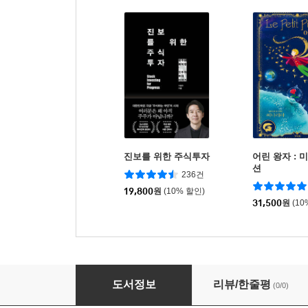
진보를 위한 주식투자
어린 왕자 : 
션
236건
19,800
원
(10% 할인)
31,500
원
(10
영혼까지 웃게 한 치과의사 뉴스마
도서정보
리뷰/한줄평
(0/0)