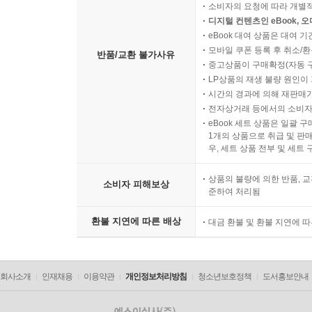
소비자의 요청에 따라 개별
디지털 컨텐츠인 eBook, 
eBook 대여 상품은 대여 기
모바일 쿠폰 등록 후 취소/환
반품/교환 불가사유
중고상품이 구매확정(자동 
LP상품의 재생 불량 원인이 기
시간의 경과에 의해 재판매가
전자상거래 등에서의 소비자
eBook 세트 상품은 일괄 
1개의 상품으로 취급 및 판매
우, 세트 상품 전부 및 세트
상품의 불량에 의한 반품, 교
소비자 피해보상
준하여 처리됨
환불 지연에 따른 배상
대금 환불 및 환불 지연에 
회사소개
인재채용
이용약관
개인정보처리방침
청소년보호정책
도서홍보안내