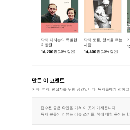
백일홍나무 집 - 105
5장 성장하는 제자들
복 중의 복 - 113
아찔한 여름 여행 - 117
닥터 패티슨의 특별한
닥터 토플, 행복을 주는
성장하는 제자들 - 122
처방전
사람
1
연탄가스의 공포 - 126
16,200
원
(10% 할인)
14,400
원
(10% 할인)
익숙해지면 다 괜찮아 - 129
6장 치과의 황금률
만든 이 코멘트
치과의 황금률 - 137
아는 길도 물어가라 - 141
저자, 역자, 편집자를 위한 공간입니다. 독자들에게 전하고
푯대를 향하여 - 145
편견을 넘어 열린 길 - 150
접수된 글은 확인을 거쳐 이 곳에 게재됩니다.
선교사의 아픔 - 154
독자 분들의 리뷰는 리뷰 쓰기를, 책에 대한 문의는 1:
7장 세상에서 가장 아름다운 치과