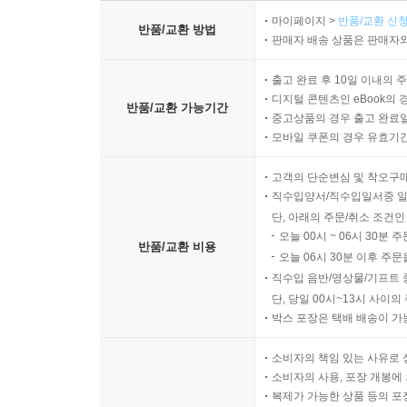
마이페이지 >
반품/교환 신청
반품/교환 방법
판매자 배송 상품은 판매자와
출고 완료 후 10일 이내의 
디지털 콘텐츠인 eBook의 
반품/교환 가능기간
중고상품의 경우 출고 완료일
모바일 쿠폰의 경우 유효기간(
고객의 단순변심 및 착오구
직수입양서/직수입일서중 일
단, 아래의 주문/취소 조건인
오늘 00시 ~ 06시 30분 
반품/교환 비용
오늘 06시 30분 이후 주문
직수입 음반/영상물/기프트 
단, 당일 00시~13시 사이
박스 포장은 택배 배송이 가
소비자의 책임 있는 사유로 
소비자의 사용, 포장 개봉에 
복제가 가능한 상품 등의 포장을 