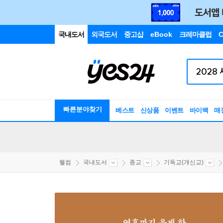
국내도서
외국도서
중고샵
eBook
크레마클럽
C
빠른분야찾기
베스트
신상품
이벤트
바이백
매
웰컴
국내도서
종교
기독교(개신교)