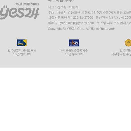
대표 : 김석환, 최세라
주소 : 서울시 영등포구 은행로 11, 5층~6층(여의도동,일신
사업자등록번호 : 229-81-37000 통신판매업신고 : 제 200
이메일 : yes24help@yes24.com 호스팅 서비스사업자 :
Copyright ⓒ YES24 Corp. All Rights Reserved.