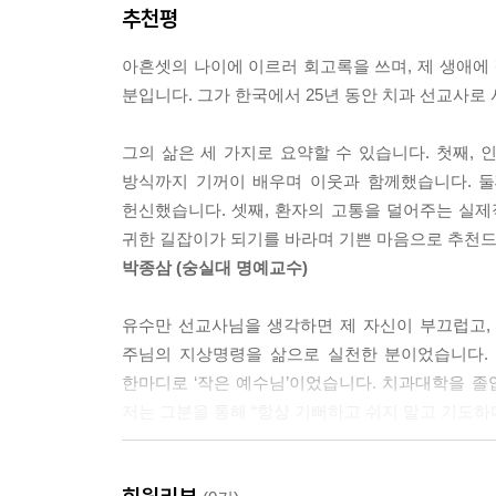
착한 일을 시작하신 이가 이루시리라 - 221
추천평
“치과의사는 늘 고민해야 합니다. 뽑을 것인가, 살
아흔셋의 나이에 이르러 회고록을 쓰며, 제 생애에 
9장 행복한 선교사 유수만과 유애진
지독한 냄새가 났다. 그러나 뉴스마는 거리낌 없이 
분입니다. 그가 한국에서 25년 동안 치과 선교사로
제1차 치과의료선교대회 - 231
--- 「5장. 성장하는 제자들」 중에서
우리 생애 가장 좋았던 시절 - 235
그의 삶은 세 가지로 요약할 수 있습니다. 첫째, 
신이 어디 있습네까? - 238
“인사를 잘하는 것이 친절이 아닙니다. 거기에 긍
방식까지 기꺼이 배우며 이웃과 함께했습니다. 둘
선교사의 영성 - 242
맞아주고 따뜻하게 말을 건네세요.”
헌신했습니다. 셋째, 환자의 고통을 덜어주는 실제
시한부 선고를 받다 - 245
--- 「6장. 치과의 황금률」 중에서
귀한 길잡이가 되기를 바라며 기쁜 마음으로 추천드
딕 H. 뉴스마 기념병원 - 248
박종삼 (숭실대 명예교수)
경이로운 시간들 - 252
바닷가 평평한 바위 위에 기구를 펼치고 간이 의자를
행복한 선교사 유수만과 유애진 - 257
다 위로 바위에 부딪히는 파도 소리가 들려왔다. ‘치
유수만 선교사님을 생각하면 제 자신이 부끄럽고, 
--- 「7장. 세상에서 가장 아름다운 치과」 중에서
주님의 지상명령을 삶으로 실천한 분이었습니다. 
에필로그 - 262
한마디로 ‘작은 예수님’이었습니다. 치과대학을 졸
감사의 글 - 266
“의료는 결과입니다. 과정이 좋다고 결과가 좋은 것
저는 그분을 통해 “항상 기뻐하고 쉬지 말고 기도하
연표 - 268
니라 환자의 필요를 해결해주는 것입니다.” 그는 영
인명 찾아보기 - 270
--- 「8장. 영혼까지 웃게 하라」 중에서
기독병원 출신 치과의사들에게는 선교사님에게서 
미주 - 272