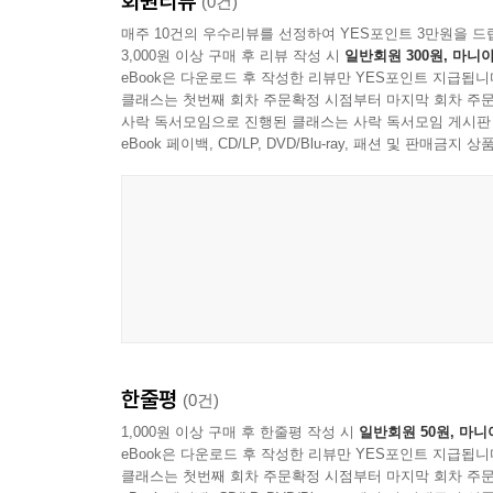
회원리뷰
자발적으로 동참하는 삶, 말씀에 대한 순종과 검
(0건)
참고문헌 및 자료 - 276
“여러분, 영적으로 죽어 있는 환자에게 단지 육체
헌신하고 있습니다. 이는 선교사님이 뿌린 씨앗의 
매주 10건의 우수리뷰를 선정하여 YES포인트 3만원을 드
우는 것과 다를 바 없습니다. 우리가 행하는 자비와
3,000원 이상 구매 후 리뷰 작성 시
일반회원 300원, 마니아
이 전기가 출간된 것은 참으로 뜻깊은 일입니다. 더
시다.”
eBook은 다운로드 후 작성한 리뷰만 YES포인트 지급됩니
박태수 (박태수치과 원장)
클래스는 첫번째 회차 주문확정 시점부터 마지막 회차 주문
--- 「9장. 행복한 선교사 유수만과 유애진」 중에서
사락 독서모임으로 진행된 클래스는 사락 독서모임 게시판
세례를 받은 지 보름 만에 운명처럼 만난 뉴스마 선
eBook 페이백, CD/LP, DVD/Blu-ray, 패션 및 판매금
풀어주던 그분의 꾸밈없는 다정함은, 제가 20년 
떠날 수 있었던 힘이 되었습니다. 낯선 땅에서 
떠올립니다. 또한 소외된 이웃을 찾아다니며 수십 
이 책에는 환자의 치아뿐 아니라 아픈 영혼까지 
선생님의 거룩한 삶을 꼭 만나보시길 권합니다.
변춘석 (키르기스스탄 선교사)
한줄평
(0건)
뉴스마 선교사님은 1961년, 아내와 입양한 어린 
2년 동안 연세어학당에서 한글을 배우며 치과의사
1,000원 이상 구매 후 한줄평 작성 시
일반회원 50원, 마니
eBook은 다운로드 후 작성한 리뷰만 YES포인트 지급됩니
무료 진료를 하며 환자를 치료하는 가운데 언어와
클래스는 첫번째 회차 주문확정 시점부터 마지막 회차 주문
이해해갔습니다. 1963년에는 광주기독병원에 치