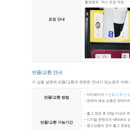
촬영범위 : 박스 포장 작업
아우구스티누스적 갱신 운동으로 설명하는 시도”로
이해한다.
에릭 밀러 제네바 칼리지
포장 안내
스미스는 우리가 성경과 아우구스티누스 같은 교부
하는 중심 역할을 간과하는, 기독교적 형성에 대한
페리 글렌저 베일러 대학교
신선하고도 도발적인 책이다. 스미스는 우리의 신체
스티븐 놀트 고센 칼리지
반품/교환 안내
※ 상품 설명에 반품/교환과 관련한 안내가 있는경우 아래 
거룩하거나 세속적인 ‘예전’이 어떻게 우리의 욕
여기 있다. 스미스는 우리의 영적 형성을 위한 노
마이페이지 >
반품/교환 신청
반품/교환 방법
판매자 배송 상품은 판매자와
「크리스채너티 투데이」
출고 완료 후 10일 이내의 
하나님 나라를 상상하라
디지털 콘텐츠인 eBook의 
반품/교환 가능기간
중고상품의 경우 출고 완료일
주여, 이 죄인을 어찌하리이까