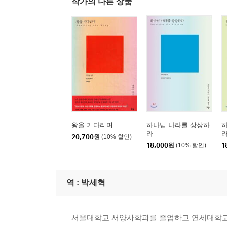
작가의 다른 상품
3장. “우리는 살기 위해 자신에게 이야기를 들려준
4장. 세계 회복하기/다시 이야기하기_선교를 위한
인명 찾아보기
주제 찾아보기
왕을 기다리며
하나님 나라를 상상하
라
20,700
원
(10% 할인)
18,000
원
(10% 할인)
1
역 :
박세혁
서울대학교 서양사학과를 졸업하고 연세대학교와 에모리