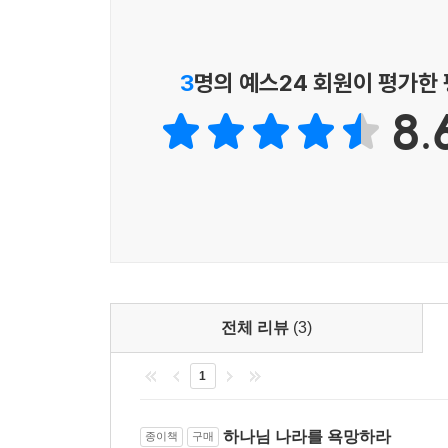
아니다. 그는 예배의 자리와 예배 바깥의 세계를 
하도록 요구한다. 다른 경우에는 상당히 추상적으로
우리의 깨어진 상태와 은혜를 통한 부르심을 알게
는 새로운 활력을, 더 나아가 시급성을 띠게 된다.
가운데 사랑, 화해, 자선, 공동체 등의 가치를 배
3
명의 예스24 회원이 평가한
---「6장 욕망의 교육」중에서
8.
예배와 그리스도인의 삶에 관한 탁월한 문화 신학!
하나님 나라를 상상하라
철학과 신학뿐만 아니라 음악, 영화, 시, 소설 등
우리가 접하기 쉬운 문화적 현상에 접목하여 유려하게
『하나님 나라를 욕망하라』처럼 이 책의 주장은 학
모양으로 한국 사회에서 존재감을 드러냈던 교회
이 책이 그 사이에 빠져 양쪽 모두를 실망시킬 운명
있었는지 반성할 기회를, 복음을 전파하고 하나님
일 수 있다. 나는 어느 쪽도 포기하지 않기 위해 
활동이 무엇에 근거해야 하는지 성찰할 기회를 제공
--- 「이 책을 읽는 법」중에서
독자 대상
나는 내 생각과 내 행동 사이에 큰 간극이 있음을 
- 세상 속에서 제자도의 방향과 내용을 근본적으로
전체 리뷰
(3)
내게 훅 들어왔다. 책을 읽다가 핵심 주장을 곰곰이
- 현대 사회에서 교회 공동체의 존재 의미와 역할을
코 푸드 코트에서 웬델 베리의 책을 읽고 있었다..
1
- 참된 기독교 교육의 본질을 찾고 현실적인 실천
사이의?이 간극을 어떻게 설명할 수 있을까? 왜 나
- 학내 캠퍼스 사역의 현황을 고민하고 대안을 모
것이 바로 이 책의 핵심에 자리한 직관이다.
- 올바른 예배의 자리를 고민하고 살아 있는 예배를
하나님 나라를 욕망하라
종이책
구매