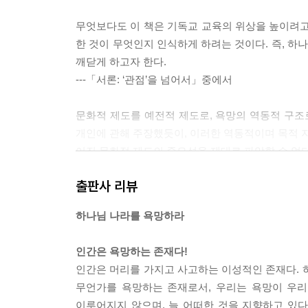
무엇보다도 이 책은 기독교 교육의 위상을 높이려고 
한 것이 무엇인지 인식하게 하려는 것이다. 즉, 
깨닫게 하고자 한다.
---「서론: ‘관점’을 넘어서」중에서
문화적 제도를 예전적 제도로, 욕망의 역동적 구조
개인에 관해 주장했듯이, 이러한 역동적이며 목적 지
어진 문화적 제도의 중요성을 제대로 파악할 수 없다
---「1장 예배하는 인간」중에서
출판사 리뷰
예전은 정체성을 형성하고, 좋은 삶에 대한 특정한 
하나님 나라를 욕망하라
이것은 (나치 파시즘의 의례나 전체주의적 국가주의
배’라고 생각할 것인가에 관한 우리의 이해를 확장
인간은 욕망하는 존재다!
---「2장 사랑에는 실천이 필요하다」중에서
인간은 머리를 가지고 사고하는 이성적인 존재다. 
무언가를 욕망하는 존재로서, 우리는 욕망이 우리
대학 생활을 했던 사람들은 대학이 세계 안의 세계를
이루어지지 않으며, 늘 어떠한 것을 지향하고 있다