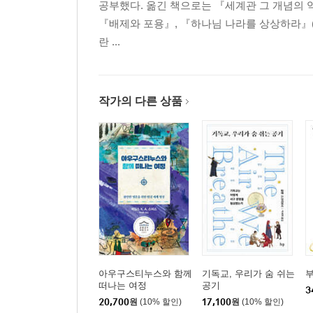
공부했다. 옮긴 책으로는 『세계관 그 개념의 
『배제와 포용』, 『하나님 나라를 상상하라』(I
란 ...
작가의 다른 상품
아우구스티누스와 함께
기독교, 우리가 숨 쉬는
부
떠나는 여정
공기
3
20,700
원
(10% 할인)
17,100
원
(10% 할인)