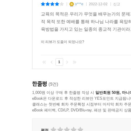
--- 「서론: 감정의 교육」중에서
- 기독교 세계관의 진일보한 논의와 실천 방안에 관
o***e
2022-12-02
신고
|
|
|
교육의 목적은 우리가 무엇을 배우는가의 문제
나는 이해하기 위해 지각한다. 메를로퐁티는 지각이
추천의 말
적 목적 또한 예배를 통해 하나님 나라를 욕망
적으로 다른 (그리고 일차적인) 방식, 몸으로 세상
육방법을 가지고 있는 일종의 종교적 기관이라고 
그렇다고 해서 지각과 객관적 지식 사이에 아무 상관
오늘날 현대 문화와 신학과 철학을 아울러 이야기할
퐁티의 설명에서는 성찰을 부정하거나 객관적 지식을
가운데 한 사람이다. 스미스는 인간은 예배하는 존
이 리뷰가 도움이 되었나요?
함을 강조할 뿐이다. 따라서 성찰보다 지각을 더 
머리뿐만 아니라 가슴의 문제요 육체와 욕망의 문
--- 「1장 에로스적 이해」중에서
그에게서 훨씬 더 심화되고 확장되는 것을 볼 수 있
1
앞으로 오랫동안 필독서가 될 것이다.
내가 문화적 실천을 ‘욕망의 교육’으로 묘사한 것과
강영안 서강대학교 철학과 명예교수
교육으로 묘사한다...우주관은 사상과 신념, 교리
한줄평
(9건)
된다. 아이는 똑바로 앉는 법이나 칼을 잡는 법을 
창의성은 우리 시대의 가장 큰 화두다. 창의
사회적 상상계, 사회적 질서에 대한 이미지, 좋은 
1,000원 이상 구매 후 한줄평 작성 시
일반회원 50원, 마니
기독교적으로 정초된 창의성을 발휘해서 시대가 
eBook은 다운로드 후 작성한 리뷰만 YES포인트 지급됩니
--- 「2장 사회적 몸」중에서
상상력과 창의성의 원초적 자리가 예배라는 사건
클래스는 첫번째 회차 주문확정 시점부터 마지막 회차 주문
다양한 삶의 자리에서 실현하는 사명으로 우리를 안
eBook 페이백, CD/LP, DVD/Blu-ray, 패션 및 판매금
수많은 세속적 예전의 레퍼토리를 통해 우리는 무질
김재윤 아세아연합신학대학교 조직신학 교수
리는 매주 예배나 성경 공부에 참석하며, 이러한 ‘
을 만들고 있음(렘 7:18)을 깨닫지 못한 채 “이
평점