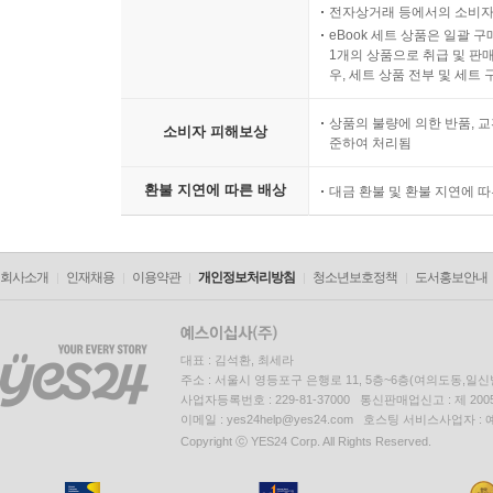
전자상거래 등에서의 소비자
eBook 세트 상품은 일괄 
우리가 향유하는 문화는 과연 중립적인가
1개의 상품으로 취급 및 판매
우, 세트 상품 전부 및 세트
흔히 문화적 요소는 중립적이고 그것을 사용하는 사람
말한 바와 같은 관점을 가지고 있다면 문화적 요소
상품의 불량에 의한 반품, 교
소비자 피해보상
기계인 스마트폰 안에서 보여 주는 다채로운 문화에 
준하여 처리됨
문화적 요소 속에 있는 다양한 은유와 이야기는 우
환불 지연에 따른 배상
분별하는 습성이 필요하다.
대금 환불 및 환불 지연에 
세속적 예전에 맞선 대항 형성으로서의 예배
회사소개
인재채용
철학적 논의를 정교하게 구사하면서도 이를 우리 
이용약관
개인정보처리방침
청소년보호정책
도서홍보안내
문제임을 설득력 있게 제시하는 스미스는, 우리를
통해 이루어짐을 강조한다. 스미스의 결론이 평범하
대표 : 김석환, 최세라
드러낸다. 평범한 것이 더 이상 평범하지만은 않음
주소 : 서울시 영등포구 은행로 11, 5층~6층(여의도동,일신
기획은 그 역할을 훌륭히 수행하고 있다.
사업자등록번호 : 229-81-37000 통신판매업신고 : 제 200
이메일 : yes24help@yes24.com 호스팅 서비스사업자 :
Copyright ⓒ YES24 Corp. All Rights Reserved.
독자 대상
- 문화 신학을 시도하는 탁월한 교양서를 찾는 독자