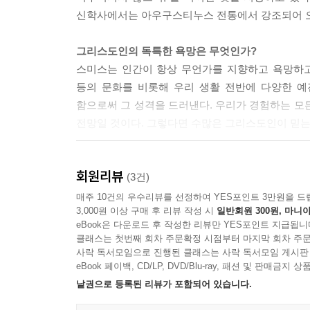
에서 일어나는 일은 교수 휴게실에서 일어나는 일과
신학사에서는 아우구스티누스 전통에서 강조되어 오
‘학계’의 일부다. 그럼에도 양쪽 모두에게 대학은 
분배하는 교실과 강의실, 지식을 추구하는 실험실과
그리스도인의 독특한 욕망은 무엇인가?
광범위하다.
스미스는 인간이 항상 무언가를 지향하고 욕망하고 
---「3장 위험한 시대 속에서 사랑하는 사람들」중
등의 문화를 비롯해 우리 생활 전반에 다양한 예
함으로써 그 성격을 드러낸다. 우리가 경험하는 모
우리는 풍성한 전통의 형성적 자원을 활용하지 못하고
전망일 것이다. 그렇다면 수많은 그리스도인이 믿는
의 그리스도인들이 이런 나쁜 습관을 길러 왔음을
이해하여 우리의 체현된 마음에 이르지 못하며, 따
머리 중심의 세계관을 넘어, 전인적 인간관으로
---「4장 예배에서 세계관으로」중에서
회원리뷰
기독교 교육 및 세계관 논의에 익숙한 스미스는,
(3건)
왔다고 지적한다. 세계관 운동은 믿음이 사고의
매주 10건의 우수리뷰를 선정하여 YES포인트 3만원을 드
예를 들어, 상업화된 성탄절은 추수감사절부터, 심
3,000원 이상 구매 후 리뷰 작성 시
일반회원 300원, 마니아
것이다. 이런 지성적 차원의 논의로는 실천을 통해
대강절은 시간에 대한 다른 지향을 드러낸다. 특히
eBook은 다운로드 후 작성한 리뷰만 YES포인트 지급됩니
스미스의 기획이 단순히 세계관 논의나 운동을 폐
달을 때 더욱 그러하다.…따라서 역사적 기독교 예배
클래스는 첫번째 회차 주문확정 시점부터 마지막 회차 주문
논의를 하고자 한다.
사락 독서모임으로 진행된 클래스는 사락 독서모임 게시판
이미 하루 24시간 주 7일 내내 끊임없이 돌아가는 
eBook 페이백, CD/LP, DVD/Blu-ray, 패션 및 판매금
---「5장 하나님 나라의 실천」중에서
예배 속에서 빛나는 기독교의 사회적 상상
낱권으로 등록된 리뷰가 포함되어 있습니다.
스미스에 의하면 참된 기독교적 정체성을 형성하
강의계획서에서는 자발적 검약과 금식 등의 영적 훈