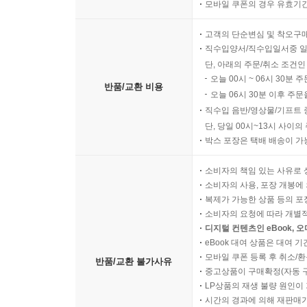
모바일 쿠폰의 경우 유효기간(
신념과 실천 사이에 괴리가 일어나는 일은 비일비재
있다. 그러한 실천은 결국 내가 누구인지 판단하는
고객의 단순변심 및 착오구
직수입양서/직수입일서중 일
소년은 총을 들고 지구 반대편으로 가서 다른 
단, 아래의 주문/취소 조건인
그리스도인이 된다는 건 무엇인가? 아니, 어떻게 
오늘 00시 ~ 06시 30분 
반품/교환 비용
오늘 06시 30분 이후 주문
문제는 몸이야, 바보야
직수입 음반/영상물/기프트 
전작인 문화적 예전 시리즈 1권 『하나님 나라를
단, 당일 00시~13시 사이
박스 포장은 택배 배송이 가
주장했던 스미스는, 시리즈 2권인 이번 책 『하
분석한다. 우리는 세계 속에서 몸을 가진 존재,
소비자의 책임 있는 사유로 
현상학을 끌어와 지향적 존재로서의 인간을 주장
소비자의 사용, 포장 개봉에 
맺으며 형성되는 신체적 태도로서의 앎을 주장한다
복제가 가능한 상품 등의 포장을 
소비자의 요청에 따라 개별
디지털 컨텐츠인 eBook, 
실천의 논리, 아비투스
eBook 대여 상품은 대여 기
그렇다면 이러한 몸을 통해 우리는 어떻게 실천하는
모바일 쿠폰 등록 후 취소/환
반품/교환 불가사유
논리는 지성보다 앞선 영역에서 작동한다. 스미스
중고상품이 구매확정(자동 
부르디외에 따르면 아비투스는 ‘구조화되어 있으며
LP상품의 재생 불량 원인이 기
시간의 경과에 의해 재판매가
일원으로서 우리 자신의 정체성을 형성한다.