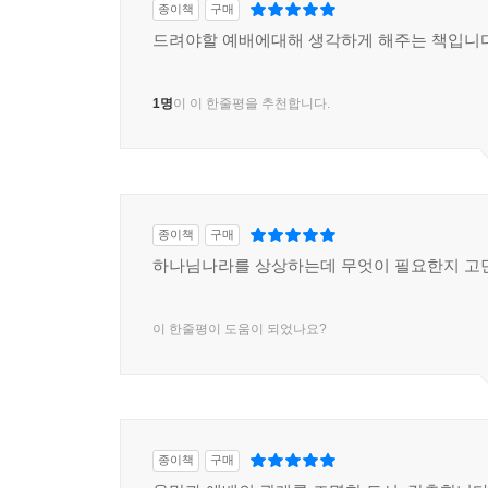
종이책
구매
각종 아카데미와 독서 세미나 역시 바로 그런 변화를
드려야할 예배에대해 생각하게 해주는 책입니
자체다.
스미스는 이 책에서 ‘세계 형성적 예배’를 제안한다
1명
이 이 한줄평을 추천합니다.
통해 세상의 보다 나은 변화를 위해 기여하기를 
철학을 기가 막히게 연결시켜 성경적 예배학을 엮
독자들은 ‘우리의 욕망 중에 하나님 나라와 무관한 
세계를 새롭게 형성해 나가시는 하나님을 위한, 하나
우병훈 고신대학교 신학과 교수
종이책
구매
하나님나라를 상상하는데 무엇이 필요한지 고
‘욕망’과 ‘사랑’이라는 키워드로 인간 존재의 본
우리의 지성과 감성과 영성을 각성시킨다. 저자 스미
이 한줄평이 도움이 되었나요?
사랑만이 참된 존재로 나아가는 여정임을 역설한다
이정표다.
임성빈 장로회신학대학교 총장
지혜롭고 도발적이며 영감을 주는 책이다. 이 책은 
종이책
구매
예언자적으로 흐릿하게 만든다. 기독교 교육에 참