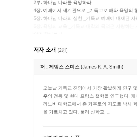
2부. 하나님 나라를 욕망하라
4장. 예배에서 세계관으로 _기독교 예배와 욕망의 
5장. 하나님 나라의 실천 _기독교 예배에 내재된 
6장. 욕망의 교육 _기독교 대학의 목적은 사랑하는
인명 찾아보기
주제 찾아보기
저자 소개
(2명)
하나님 나라를 상상하라
저 :
제임스 스미스
(James K. A. Smith)
머리말
감사의 말
이 책을 읽는 법
오늘날 기독교 진영에서 가장 활발하게 연구 및
서론: 감정의 교육_그리스도인의 행동에 관하여
주의 전통 및 현대 프랑스 철학을 연구했다. 
라노바 대학교에서 존 카푸토의 지도로 박사 학
1부. 육화된 의미_배경으로서의 몸
을 가르치고 있다. 풀러 신학교, ...
1장. 에로스적 이해
2장. 사회적 몸
2부. 성화된 지각