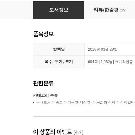
문화적 예전 시리즈 1~2권 세트
도서정보
리뷰/한줄평
(3/9)
품목정보
발행일
2018년 03월 28일
쪽수, 무게, 크기
694쪽 | 1,032g | 크기확인중
관련분류
카테고리 분류
국내도서
종교
기독교(개신교)
목회와 신학
신학일반
이 상품의 이벤트
(4개)