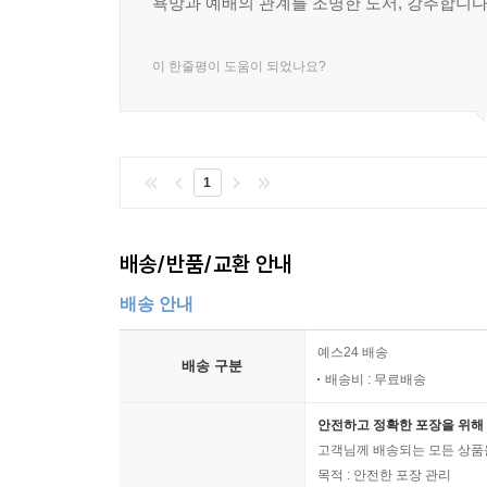
욕망과 예배의 관계를 조명한 도서, 강추합니
한다. 기독교 공동체의 예배의 삶에 참여하는 사
위해 이 책을 읽어야 한다.
이 한줄평이 도움이 되었나요?
존 위트블릿 캘빈 칼리지와 캘빈 신학교, 캘빈기
제이미 스미스는 명확하고 단순하며 열정적인 문체로
예배가 우리에게 제공하는 하나님을 향한, 몸으로
1
이들은 첫째로 그리고 마지막으로 사랑을 방향 짓는
독자들이 읽어야 할 책이다.
폴 그리피스 듀크 대학교 신학대학원
배송/반품/교환 안내
제이미 스미스는 명쾌하고 생생한 문체로 칼뱅을 
배송 안내
교육에 대한 새롭고 통찰력 넘치는 개혁주의적 
예스24 배송
산업에서도?행하는 동시대의 삶의 ‘예전’을 능숙
배송 구분
배송비 : 무료배송
바르게 사랑하는 법을 배우는 공간이 되어야 한다고
더글러스 제이컵슨과 론다 허스테트 제이컵슨 메사이아 칼리지, 
안전하고 정확한 포장을 위해 
고객님께 배송되는 모든 상품을
스미스를 읽는 것은 동시대의 신학과 철학에 관
목적 : 안전한 포장 관리