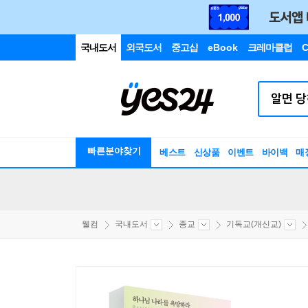
국내도서
외국도서
중고샵
eBook
크레마클럽
C
빠른분야찾기
베스트
신상품
이벤트
바이백
매
웰컴
국내도서
종교
기독교(개신교)