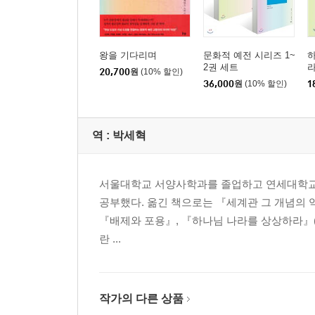
왕을 기다리며
문화적 예전 시리즈 1~
2권 세트
20,700
원
(10% 할인)
36,000
원
(10% 할인)
1
역 :
박세혁
서울대학교 서양사학과를 졸업하고 연세대학교와 에모리
공부했다. 옮긴 책으로는 『세계관 그 개념의 
『배제와 포용』, 『하나님 나라를 상상하라』(I
란 ...
작가의 다른 상품