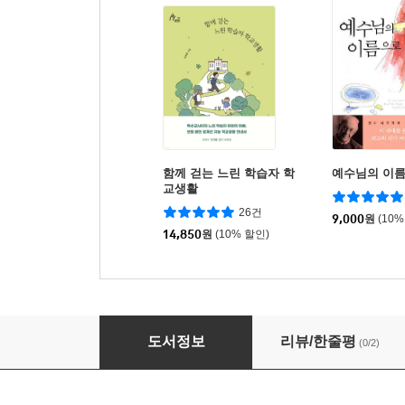
함께 걷는 느린 학습자 학
예수님의 이
교생활
26건
9,000
원
(10%
14,850
원
(10% 할인)
하나님 나라를 상상하라
도서정보
리뷰/한줄평
(0/2)