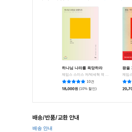
하나님 나라를 욕망하라
왕을
제임스 스미스 저/박세혁 역
IVP
제임스
|
10건
18,000
원
(10% 할인)
20,7
배송/반품/교환 안내
배송 안내