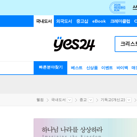
국내도서
외국도서
중고샵
eBook
크레마클럽
C
빠른분야찾기
베스트
신상품
이벤트
바이백
매
웰컴
국내도서
종교
기독교(개신교)