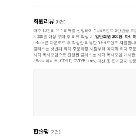
철학적 논의를 정교하게 구사하면서도 이를 우리 
문제임을 설득력 있게 제시하는 스미스는, 우리를
『하나님 나라를 상상하라』에서는 이론에 앞서는 체
통해 이루어짐을 강조한다. 스미스의 결론이 평범하
개신교 내의 주지주의적 세계관으로 형성된 습관을
회원리뷰
(0건)
드러낸다. 평범한 것이 더 이상 평범하지만은 않음
삶을 실천하게 하려는 교육학적·예전적 작업을 시도
매주 10건의 우수리뷰를 선정하여 YES포인트 3만원을 드
기획은 그 역할을 훌륭히 수행하고 있다.
삼위 하나님이 자신의 모습을 따라 우리를 빚어내
3,000원 이상 구매 후 리뷰 작성 시
일반회원 300원, 마니아
- 유해무 (고려신학대학원 교의학 교수, 『우리는 
eBook은 다운로드 후 작성한 리뷰만 YES포인트 지급됩니
독자 대상
클래스는 첫번째 회차 주문확정 시점부터 마지막 회차 주문
사락 독서모임으로 진행된 클래스는 사락 독서모임 게시판
솔직히 말하자. 이 책은 어렵다. 예배가 어떻게 
- 문화 신학을 시도하는 탁월한 교양서를 찾는 독자
eBook 페이백, CD/LP, DVD/Blu-ray, 패션 및 판매금
일은 마치 자동차가 어떻게 움직이는지 알아보기 위해
- 세상 속 그리스도인으로서 문화와 신앙의 관계를
공학을 전공하지 않았어도 지금껏 운전을 잘해 왔는데
- 예배와 교회 활동을 통해 성도들이 공동체와 세
잘 드리고 싶어’ 책을 집었을 뿐인데 왜 난해한 
- 선교단체, 기독교 학교 등 기독교적 활동의 지향
정취를 느끼며 걷다 보면 군데군데 쉬어가는 곳도 
- 기독교 신앙을 이해하는 새로운 상상력의 필요를
결여되어 있었음을, 이 지난한 엔진 분해 과정이
- 『하나님 나라를 욕망하라』에서 제시한 스미스의
욕망을 아우르는 전인이 주 예수의 제자로 변모하기
- 전성민 (밴쿠버 기독교세계관대학원 학장, 『사사
『하나님 나라를 상상하라』는 제이미 스미스의 놀
한줄평
(2건)
마찬가지로 학술적이지만 생생하고 도전적이며,