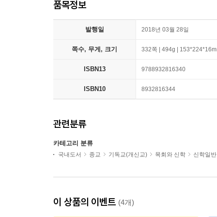
품목정보
발행일
2018년 03월 28일
쪽수, 무게, 크기
332쪽 | 494g | 153*224*16
ISBN13
9788932816340
ISBN10
8932816344
관련분류
카테고리 분류
국내도서
종교
기독교(개신교)
목회와 신학
신학일반
이 상품의 이벤트
(4개)