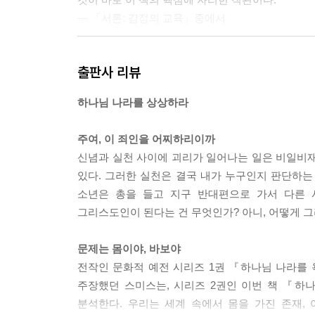
--- 「서론: 감정의 교육」중에서
나는 이해하기 위해 지각한다. 메를로퐁티는 지각이
출판사 리뷰
적으로 다른 (그리고 일차적인) 방식, 몸으로 세상
그렇다고 해서 지각과 객관적 지식 사이에 아무 상관
하나님 나라를 상상하라
퐁티의 설명에서는 성찰을 부정하거나 객관적 지식을
함을 강조할 뿐이다. 따라서 성찰보다 지각을 더 
주여, 이 죄인을 어찌하리이까
--- 「1장 에로스적 이해」중에서
신념과 실천 사이에 괴리가 일어나는 일은 비일비재
있다. 그러한 실천은 결국 내가 누구인지 판단하는
내가 문화적 실천을 ‘욕망의 교육’으로 묘사한 것과
소년은 총을 들고 지구 반대편으로 가서 다른 
교육으로 묘사한다...우주관은 사상과 신념, 교리
그리스도인이 된다는 건 무엇인가? 아니, 어떻게 
된다. 아이는 똑바로 앉는 법이나 칼을 잡는 법을 
사회적 상상계, 사회적 질서에 대한 이미지, 좋은 
문제는 몸이야, 바보야
--- 「2장 사회적 몸」중에서
전작인 문화적 예전 시리즈 1권 『하나님 나라를
주장했던 스미스는, 시리즈 2권인 이번 책 『하
수많은 세속적 예전의 레퍼토리를 통해 우리는 무질
분석한다. 우리는 세계 속에서 몸을 가진 존재,
리는 매주 예배나 성경 공부에 참석하며, 이러한 ‘