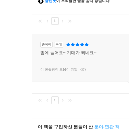
클린봇
이 부적절한 글을 감지 중입니다.
위대한 시와 더불어 영화, 소설, 일상의 삶에서
하나님은 어떻게 우리가 무슨 일이 일어나는지 모를
- 윌리엄 캐버너 (드폴 대학교)
1
‘예전적 인간론’에 관한 이 놀라울 정도로 풍성하
가장 잘 이해할 수 있다고 설득력 있게 주장한다.
종이책
구매
철학적 이론화에 중요한 의미를 갖는다. 아울러
맘에 들어요~ 기대가 되네요~
발전시킨다. 칼뱅과 프루스트, 메를로퐁티, 아우구스
존재를 어떻게 생각하는지에 관해 대화를 서로 나눈
이 한줄평이 도움이 되었나요?
- 데이비드 켈시 (예일 대학교 신학대학원)
1
이 책을 구입하신 분들이 산
분야 연관 책