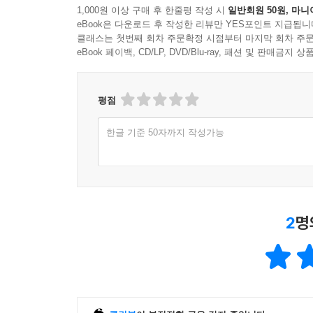
넘치며 실용적인 자원으로 더 깊이 이끈다. 그리
1,000원 이상 구매 후 한줄평 작성 시
일반회원 50원, 마니
eBook은 다운로드 후 작성한 리뷰만 YES포인트 지급됩니
한다.
클래스는 첫번째 회차 주문확정 시점부터 마지막 회차 주문
- 앨런 제이콥스 (베일러 대학교)
eBook 페이백, CD/LP, DVD/Blu-ray, 패션 및 판매금
제이미 스미스의 대담하고도 창조적인 노력은 눈을
특별히 그들의 도덕적 삶에서조차 예배가 중심임
평점
이야기와 예전에 대한 예리한 통찰을 바탕으로 교
한글 기준 50자까지 작성가능
상상력 회복에 제대로 관심을 기울이고 있다.
- 비겐 구로얀 (버지니아 대학교)
이 책은 우리의 사유를 자극하는 생산적 성찰로, 
감정, 사유가 어떻게 상호 작용하는지, 어떻게 십
2
명
사이를 넘나드는 이상적인 책이다.
- 존 위트블릿 (캘빈 칼리지와 캘빈 신학교, 캘빈
제이미 스미스는 복음이 일차적으로 우리의 두 귀 사
움직임이 우리를 형성하며, 결국 이 움직임을 통해
예전이 어떻게 도움이 되는지에 관해 이보다 더 철