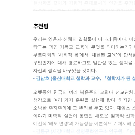
현상학을 끌어와 지향적 존재로서의 인간을 주장
을 만들고 있음(렘 7:18)을 깨닫지 못한 채 “이
맺으며 형성되는 신체적 태도로서의 앎을 주장한다
로한다(렘 7:4). 따라서 우리는 (세계 곳곳에서
탐욕을 지니는 경향을 띠는 사람이 된다.
추천평
실천의 논리, 아비투스
--- 「3장 “우리는 살기 위해 자신에게 이야기를 
그렇다면 이러한 몸을 통해 우리는 어떻게 실천하는
우리는 영혼과 신체의 결합물이 아니라 몸이다. 이
논리는 지성보다 앞선 영역에서 작동한다. 스미스
기독교 예배가 형성적이려면 반복되어야 한다. 세속
탐구는 과연 기독교 교육에 무엇을 의미하는가? 
부르디외에 따르면 아비투스는 ‘구조화되어 있으며
된’ 반복에 의심을 품고 있다. 하지만 그럴 필요가
부르디외의 ‘사회적 몸’에서 ‘체현된 교육’의 단서를
일원으로서 우리 자신의 정체성을 형성한다.
성부께서는 반복해서 우리를 삼위일체의 삶 속에 잠
무엇인지에 대해 명료하고도 일관성 있는 생각을 
로 이런 반복을 통해서 그 이야기는 우리의 상상력 
자신의 생각을 바꾸었을 것이다.
우리가 향유하는 문화는 과연 중립적인가
만들어 낸다.
- 김남호 (울산대학교 철학과 교수, 『철학자가 된 
흔히 문화적 요소는 중립적이고 그것을 사용하는 사람
말한 바와 같은 관점을 가지고 있다면 문화적 요소
--- 「4장 세계 회복하기/다시 이야기하기」중에서
오랫동안 한국의 여러 복음주의 교회나 선교단체에
기계인 스마트폰 안에서 보여 주는 다채로운 문화에 
생각으로 여러 가지 훈련을 실행해 왔다. 하지만
문화적 요소 속에 있는 다양한 은유와 이야기는 우
소박한 주지주의에 그 뿌리를 두고 있다. 제임스 
분별하는 습성이 필요하다.
이야기-미학적 실천이 통합된 새로운 철학적·신학
예전적 ‘태도 변경’의 가능성을 이론적으로 제시해 
세속적 예전에 맞선 대항 형성으로서의 예배
- 김동규 (서강대학교 생명문화연구소 연구원, 『선