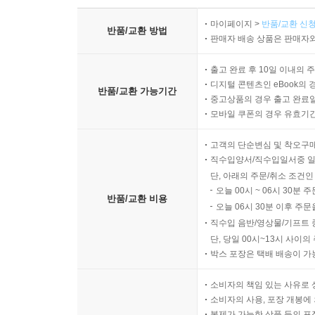
마이페이지 >
반품/교환 신청
반품/교환 방법
판매자 배송 상품은 판매자와
출고 완료 후 10일 이내의 
디지털 콘텐츠인 eBook의 
반품/교환 가능기간
중고상품의 경우 출고 완료일
모바일 쿠폰의 경우 유효기간(
고객의 단순변심 및 착오구
직수입양서/직수입일서중 일
단, 아래의 주문/취소 조건인
오늘 00시 ~ 06시 30분 
반품/교환 비용
오늘 06시 30분 이후 주문
직수입 음반/영상물/기프트 
단, 당일 00시~13시 사이
박스 포장은 택배 배송이 가
소비자의 책임 있는 사유로 
소비자의 사용, 포장 개봉에 
복제가 가능한 상품 등의 포장을 