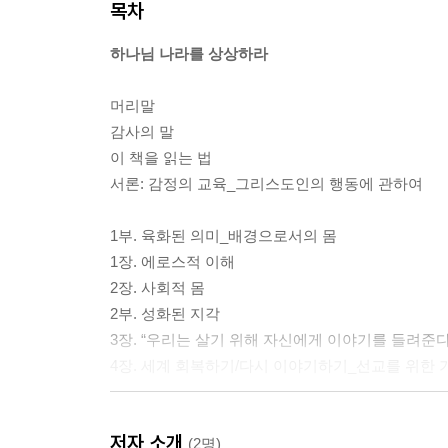
목차
하나님 나라를 상상하라
머리말
감사의 말
이 책을 읽는 법
서론: 감정의 교육_그리스도인의 행동에 관하여
1부. 육화된 의미_배경으로서의 몸
1장. 에로스적 이해
2장. 사회적 몸
2부. 성화된 지각
3장. “우리는 살기 위해 자신에게 이야기를 들려준
4장. 세계 회복하기/다시 이야기하기_선교를 위한
인명 찾아보기
저자 소개
주제 찾아보기
(2명)