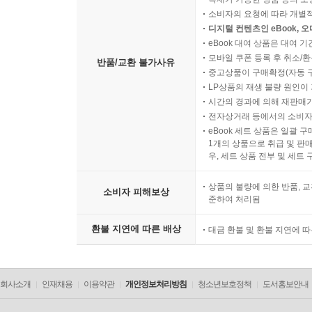
소비자의 요청에 따라 개별
디지털 컨텐츠인 eBook, 
eBook 대여 상품은 대여 기
모바일 쿠폰 등록 후 취소/환
반품/교환 불가사유
중고상품이 구매확정(자동 
LP상품의 재생 불량 원인이 기
시간의 경과에 의해 재판매가
전자상거래 등에서의 소비자
eBook 세트 상품은 일괄 
1개의 상품으로 취급 및 판매
우, 세트 상품 전부 및 세트
상품의 불량에 의한 반품, 교
소비자 피해보상
준하여 처리됨
환불 지연에 따른 배상
대금 환불 및 환불 지연에 
회사소개
인재채용
이용약관
개인정보처리방침
청소년보호정책
도서홍보안내