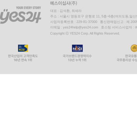
대표 : 김석환, 최세라
주소 : 서울시 영등포구 은행로 11, 5층~6층(여의도동,일신
사업자등록번호 : 229-81-37000 통신판매업신고 : 제 200
이메일 : yes24help@yes24.com 호스팅 서비스사업자 :
Copyright ⓒ YES24 Corp. All Rights Reserved.