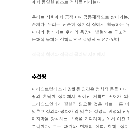
에서 동일한 렌즈로 정치를 바라본다.
말 수도 있다. 우리는 ‘피조물의 선함’을 긍정하는
의 관심만 메아리처럼 울려 퍼지는 공간이 되고 만다
우리는 사회에서 공적이며 공동체적으로 살아가는,
---「2장 폴리스로서의 교회 재고하기」중에서
존재다. 우리는 단순히 정치적 장에서 활동하는 
아니라 형성되는 우리의 욕망이 발현되는 구조적 
우리는 ‘원칙에 입각해 있지만’ 역사에 주의를 기울
문화적 동화는 신학적으로 설명될 필요가 있다.
역사적으로 규정된 순간 속에서 살고 있다. 우리의 ‘
지혜로 규정되어야 하지만 언제나 특수한 역사를 
적극적 참여와 적극적 물러남 사이에서
적 지혜가 우리에게 선하고 정의로우며 번영하는 
서 거기까지 도달하는 데는 특수한 어려움이 제기될
기독교와 정치의 관계를 어떻게 바라보아야 하느냐
---「3장 복음의 분화구」중에서
추천평
한다는 주장, 다른 한편으로는 오히려 그 장에서 
개혁주의 진영에 그리스도인의 공적 참여와 현대
탈종교적이며 ‘세속화된’ 사회 안에서 이러한 덕 형
아리스토텔레스가 말했듯 인간은 정치적 동물이다. 사
고유한 특징이라 할 수 있는 복음의 특수성이 어
음을 직시해야 한다.…제임스 데이비슨 헌터가 지적하듯
땅의 혼탁한 정치에서 떨어진 거룩한 존재가 되
보이는, 기독교의 순수성을 강조하며 정치 참여
한 문제다. 점점 더 반종교적 경향을 띠는 세속화
그리스도인에게 절실히 필요한 것은 서로 다른 이
지적한다.
내기 위한 원천들(형성적 공동체들)이 있는가?
맞추고 정의와 평화가 입 맞추는 성경적 번영의 전
---「4장 다원주의의 한계와 가능성」중에서
마지막을 장식하는 『왕을 기다리며』에서 이전 
정치와 종교 사이를 누비는 섬세한 분석
부각한다. 그는 과거와 현재의 신학, 철학, 