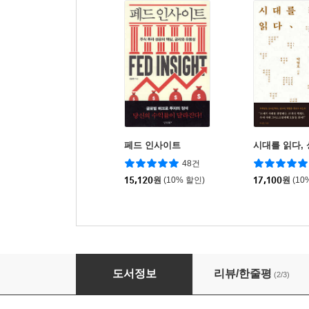
페드 인사이트
시대를 읽다,
48건
15,120
원
(10% 할인)
17,100
원
(10
왕을 기다리며
도서정보
리뷰/한줄평
(2/3)