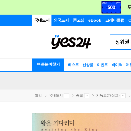
국내도서
외국도서
중고샵
eBook
크레마클럽
C
빠른분야찾기
베스트
신상품
이벤트
바이백
매
웰컴
국내도서
종교
기독교(개신교)