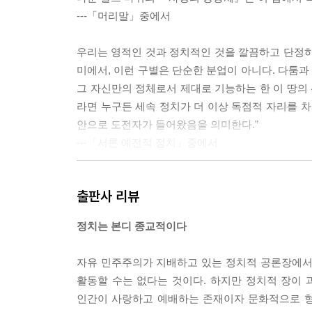
---「머리말」중에서
우리는 영적인 것과 정치적인 것을 깔끔하고 단정하게
미에서, 이런 구별은 단순한 분업이 아니다. 다툼과
그 자신만의 정체로서 제대로 기능하는 한 이 땅의
라면 누구든 세속 정치가 더 이상 독점적 자리를 차
안으로 도전자가 들어왔음을 의미한다.”
---「서론 예전적 정치」중에서
이 모든 것이 아우구스티누스와 무슨 관계가 있는
출판사 리뷰
국론』에서 말하는 사랑의 중심 역학을 더 잘 이해하
적인 것’에 대한 아우구스티누스의 설명에서 (절대적
정치는 본디 종교적이다
나님의 도성과 지상 도성 사이의 관계에 대한 아우
---「1장 의례 이야기」중에서
자유 민주주의가 지배하고 있는 정치적 공론장에서
활동할 수는 없다는 것이다. 하지만 정치적 장이
‘이 세상의’ 정의와 문화 만들기를 향한 나의 카이
인간이 사랑하고 예배하는 존재이자 문화적으로 형
에 관해 지적하듯이, 신자들조차도 ‘이 세상’을 