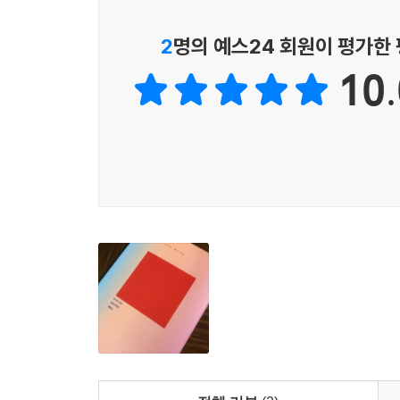
구스티누스의 직관은 교리적이기보다는 예전적이다.
존재임을 고백하는 것이기 때문이다.
이 책은 아우구스티누스의 『신국론』과 『고백록
는 보냄받기 위해 모이며, 일하기 위해?하나님의 선교
2
명의 예스24 회원이 평가한
책이다. 저자는 아우구스티누스를 따라 하나님의
따라서 우리의 실천은 왕이신 예수를 기다리는 
---「결론 하나님의 도성과 우리가 살고 있는 도성」중에서
지향하게 함으로써 지상 도성의 안녕을 추구한다고 
10.
거류민의 예배와 예배가 낳는 사랑의 시민 윤리는 
하우어워스, 존 밀뱅크의 도움을 받는다. 여기에 
복음에 닻을 내린 순례자들의 끊임없는 자세 교정을
배워 종교개혁이 기독교의 이원론을 거부한 것을 
세상’에만 관심을 기울이는 자연주의로 나아가는 문
독자 대상
의미를 강조하였음에도 미국 복음주의에서 이를 
십자가로 고난받고 부활하신 그리스도의 통치에 참
- 세속화 시대에 기독교 가치를 구현하는 삶을 고
하나님의 도성을 향한 도상에서 종말론적 소망을
- 기독교 정체성이 정치 및 문화와 어떻게 관계하
카이퍼의 논의를 제대로 이해하며 한국 교회를 짊어
- 교회의 공공성 혹은 공공신학 논의에 관심 갖는 
- 유해무 (전 고려신학대학원 교의학 교수)
- 세속 사회에서 교회가 나아갈 방향을 구상하는 목
지난 20여 년 동안 개혁주의자를 자처하는 미국의
거듭해 왔다. ‘세속세계 모든 영역에서 하나님의 
문화적 예전 시리즈 소개
교회되게 하자’는 후자의 요청을 어떻게 결합하고
종교성과 종교의 정치성을 대조하는 방식으로 이
제임스 스미스의 문화적 예전 시리즈 3부작은, 지
붙잡은 이름은 아우구스티누스, 올리버 오도노반, 
교회 전통과 현대를 철학적?예전적?정치적 신학