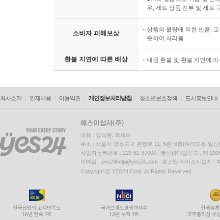
우, 세트 상품 전부 및 세트
상품의 불량에 의한 반품, 교
소비자 피해보상
준하여 처리됨
환불 지연에 따른 배상
대금 환불 및 환불 지연에 
회사소개
인재채용
이용약관
개인정보처리방침
청소년보호정책
도서홍보안내
대표 : 김석환, 최세라
주소 : 서울시 영등포구 은행로 11, 5층~6층(여의도동,일신
사업자등록번호 : 229-81-37000 통신판매업신고 : 제 200
이메일 : yes24help@yes24.com 호스팅 서비스사업자 :
Copyright ⓒ YES24 Corp. All Rights Reserved.