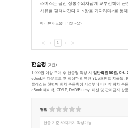
스미스는 급진 정통주의자답게 교부신학에 근본
- 크리스틴 디드 존슨 (웨스턴 신학교, 『정의의 소
사유를 펼쳐나간다.이 <왕을 기다리며>를 통해
『왕을 기다리며』는 사려 깊고 지혜로우며 도발적
이 리뷰가 도움이 되었나요?
이것은 국가가 사랑을 빚어 가는 실천의 배양기로
공간으로서 근본적으로 정치적이며, 따라서 교회의
구성해야 한다는 진리다. 『왕을 기다리며』는 명
1
분야에 적용될 수 있다.
- 브루스 라일리 (애쉬포드 사우스이스턴 침례교 신
한줄평
(3건)
스미스는 3부작의 대단원을 장식하는 이 책에서 
1,000원 이상 구매 후 한줄평 작성 시
일반회원 50원, 마니
삶에 관한 폭넓은 아우구스티누스적 관점을 제시한
eBook은 다운로드 후 작성한 리뷰만 YES포인트 지급됩니
점에서, 정치적 관심을 복음 선포 및 그리스도인
클래스는 첫번째 회차 주문확정 시점부터 마지막 회차 주문
eBook 페이백, CD/LP, DVD/Blu-ray, 패션 및 판매금
비판하는 스미스는 예전적·선교적 초점을 제시함
카이퍼주의와 그 비판자들뿐만 아니라 우리 시대를 
- 에릭 그레고리 (프린스턴 대학교 종교학 교수)
평점
『왕을 기다리며』에서는 스미스의 성숙한 공공신학?
한글 기준 50자까지 작성가능
자신들을 둘러싼 세상을 헌신적으로 섬기는 이방인