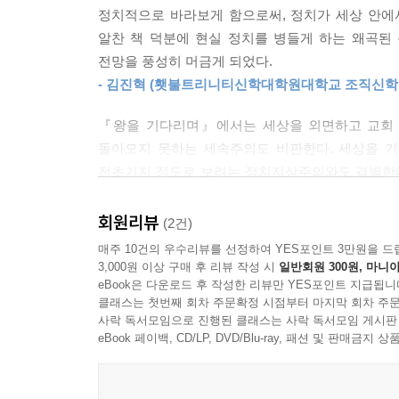
‘기독교 세계 기획’이 이런 종류의 선교적 노력으
정치적으로 바라보게 함으로써, 정치가 세상 안에
스미스는 두 스펙트럼 사이에서 미묘하고 섬세한 
것을 이해할 때, 우리는 어떻게 흑인 민권 운동처럼
알찬 책 덕분에 현실 정치를 병들게 하는 왜곡된
기획했던 스미스는 동료들과의 대화를 통해 자신의
독교 교회 기획이 되는지 이해할 수 있다. 사랑하
전망을 풍성히 머금게 되었다.
통해 풀어내는 정치신학으로 전환한다. 스미스가
범에 영향받았으며, 기독교 교회의 실천에 의해 
- 김진혁 (횃불트리니티신학대학원대학교 조직신학
관계에 관한 계보학적 분석이다. 이를 통해 스미
오히려 사회가 ‘사랑의 공동체’가 될 수 있다고 상
분화구가 새겨져 있음을 드러내고, 비록 자유주
---「5장 기독교 세계 구속하기」중에서
『왕을 기다리며』에서는 세상을 외면하고 교회 
기독교의 예배는 여기에 기여한다는 주장을 도출한
돌아오지 못하는 세속주의도 비판한다. 세상을 
우리의 동화에 대한 목회적 응답은 그 원인만큼이나
전초기지 정도로 보려는 정치지상주의와도 결별한다
위선을 넘어, 복음에 닻을 내린 사랑의 시민 윤리
해 우리는, 비록 부적합하고 간헐적이며 우리 삶 
그 길을 아우구스티누스에게서 발견한다. 문화적 
의 논리 자체가 갖는 특질은 우리의 실패와 우리의 
깊이 있게, 또한 세련되고 정확하게 아우구스티누스
회원리뷰
(2건)
스미스는 이러한 논의에 곧바로 제기되는 도전, 
도착한 백성의 레퍼토리가 아니라 여전히 길 위에 있
또한 현실 정치는 그 사랑과 욕망이 형성되고 발현
매주 10건의 우수리뷰를 선정하여 YES포인트 3만원을 드
형성하고 있느냐는 질문을 피하지 않는다. 예배에
정한다는 말이다.
드리는 예배의 정치적 의미를 제시한다. 천상 도
3,000원 이상 구매 후 리뷰 작성 시
일반회원 300원, 마니아
위선적 현상을 어떻게 설명할 것인가? 또한 예배가
eBook은 다운로드 후 작성한 리뷰만 YES포인트 지급됩니
---「6장 경쟁적 형성」중에서
태도로 특징지어진다. 이것은 장차 올 종말의 왕
클래스는 첫번째 회차 주문확정 시점부터 마지막 회차 주문
삶의 자세를 말한다. 이러한 자세를 형성하기 위해
사락 독서모임으로 진행된 클래스는 사락 독서모임 게시판
스미스는 여기에 답변하기가 쉽지 않음을 솔직히 
우리의 정치 참여에는 한계가 있다. “따라서 여기 
예배 시간에 뿌려진 효모는 그리스도인들이 세상
eBook 페이백, CD/LP, DVD/Blu-ray, 패션 및 판매금
예배의 정치적 가능성을 강조한다. 그러면서 우리
용하고 죽을 수밖에 없는 인간 본성 때문에 필요한 것
실현하는 꿈을 부풀려 줄 것이다.
실천하며 예배가 품은 하나님 나라의 사회적 상
계’를 분별하는 것이다. 어느 지점에서, 어떤 방식
- 우병훈 (고신대학교 신학과 교수)
지상에서의 예배는 늘 불완전하여 경쟁하는 여러