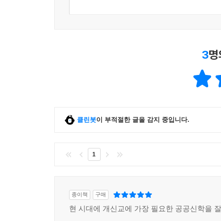
그리스도인들?자신이 속한 신칼뱅주의 전통을 포함
천상적 목적을 우리가 함께 살아가는 우리의 사회
기획을 마무리하며 완성하는 이 책에는 우리 시대의
- 한스 부어스마 (내쇼타 하우스, 『십자가, 폭력인
3
명
스미스의 책은 그의 동료 그리스도인들에게 꼭 필
연대를 추구하도록 창조되었지만 연대를 성취하고 
결함에 대한 비판인 동시에 근대 정치에 대한 신선
- 유벌 레빈 (「내셔널 어페어스」 편집자, 『분열된
클린봇
이 부적절한 글을 감지 중입니다.
스미스는 공공신학으로 알려진 거대한 혼란 속에
탁월한 책을 써냈다. 게다가 이 과정에서 올리버 
1
있는 사람들에게 폭넓게 읽혀야 할 책이다.
- 길버트 로우 (스탠리 하우어워스 듀크 대학교 신
『왕을 기다리며』에서 스미스는 개혁주의 공공신학
종이책
구매
정치신학의 초점을 다시 교회라는 폴리스와 교회
현 시대에 개신교에 가장 필요한 공공신학을 
『왕을 기다리며』는 스미스의 문화적 예전 교향곡의