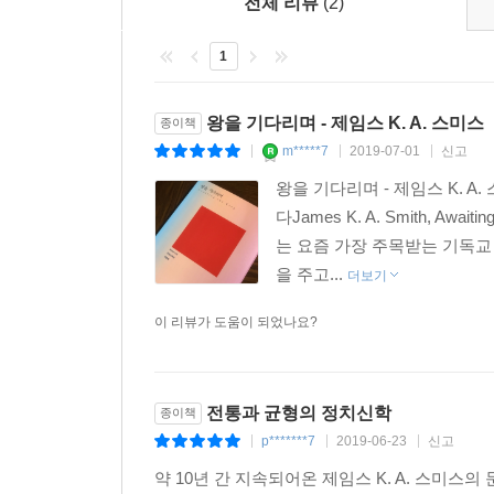
전체 리뷰
(2)
않은가?
제시하려는 기획이다.
- 이국운 (한동대학교 법학부 교수)
1
- 1권. 하나님 나라를 욕망하라
다작하는 작가이자 언제나 우리의 사고를 자극하
- 2권. 하나님 나라를 상상하라
독자들은 이 책을 통해 요즘 논의되는 공공신학을
왕을 기다리며 - 제임스 K. A. 스미스
종이책
- 3권. 왕을 기다리며
공공신학은 결국 하나님 나라 입장에서의 공공신
m*****7
2019-07-01
신고
|
|
|
기다리면서 공적 영역에서 활동해야 하기 때문이다. 
왕을 기다리며 - 제임스 K.
문화적 예전 시리즈를 매듭짓는 책이다. 스미스는 앞선
다James K. A. Smith, A
또한 예전신학(Liturgical Theology)이란
는 요즘 가장 주목받는 기독교
올바로 제시한다. 이 책이 좋은 교과서가 되어 
을 주고...
더보기
관점에서의 광장의 신학이 제시되기를 기대하며 추
- 이승구 (합동신학대학원대학교 조직신학 교수)
이 리뷰가 도움이 되었나요?
저술에 10년이 넘게 걸린 『왕을 기다리며』는 분명
제시한 예전적 문화신학이 공적 영역에 어떤 함의
전통과 균형의 정치신학
종이책
결과는 우리 시대의 복잡한 현실에 주의를 기울이
p*******7
2019-06-23
신고
|
|
|
수 있도록 도와주는 건설적 정치신학 작업이다. 
약 10년 간 지속되어온 제임스 K. A. 스미
독자까지도 향후 수십 년 동안 이 책을 필독서로 꼽