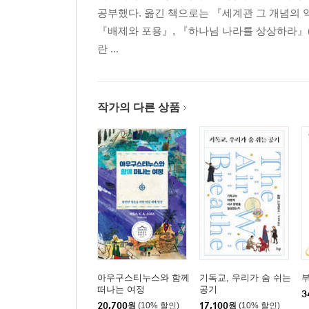
공부했다. 옮긴 책으로는 『세계관 그 개념의 
『배제와 포용』, 『하나님 나라를 상상하라』(I
란 ...
작가의 다른 상품
아우구스티누스와 함께
기독교, 우리가 숨 쉬는
부
떠나는 여정
공기
3
20,700
원
(10% 할인)
17,100
원
(10% 할인)