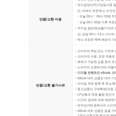
직수입양서/직수입일서중 일
단, 아래의 주문/취소 조건인
오늘 00시 ~ 06시 30분 
반품/교환 비용
오늘 06시 30분 이후 주문
직수입 음반/영상물/기프트 
단, 당일 00시~13시 사이
박스 포장은 택배 배송이 가
소비자의 책임 있는 사유로 
소비자의 사용, 포장 개봉에 
복제가 가능한 상품 등의 포장을 
소비자의 요청에 따라 개별
디지털 컨텐츠인 eBook, 
eBook 대여 상품은 대여 기
모바일 쿠폰 등록 후 취소/환
반품/교환 불가사유
중고상품이 구매확정(자동 
LP상품의 재생 불량 원인이 기
시간의 경과에 의해 재판매가
전자상거래 등에서의 소비자
eBook 세트 상품은 일괄 
1개의 상품으로 취급 및 판매