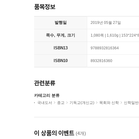
품목정보
발행일
2019년 05월 27일
쪽수, 무게, 크기
1,080쪽 | 1,610g | 153*224
ISBN13
9788932816364
ISBN10
8932816360
관련분류
카테고리 분류
국내도서
종교
기독교(개신교)
목회와 신학
신학일반
이 상품의 이벤트
(4개)