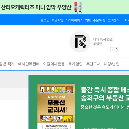
로그인
회원가입
마이페이지
카트
주문/배송
고객센터
Gl
젊은 작가
예사단독판매
이달의사은품
특가할인
추천도서
대량/법인