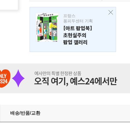
프랑스
퐁피두센터 기획
[아트 팝업북]
초현실주의
팝업 갤러리
배송/반품/교환