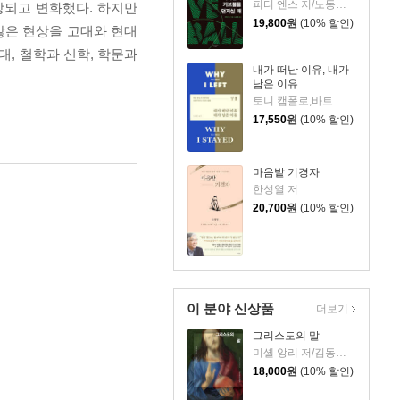
피터 엔스 저/노동래 역
장되고 변화했다. 하지만
19,800
원
(10% 할인)
많은 현상을 고대와 현대
, 철학과 신학, 학문과
내가 떠난 이유, 내가
남은 이유
토니 캠폴로,바트 캠폴로 저/노종문 역
17,550
원
(10% 할인)
마음밭 기경자
한성열 저
20,700
원
(10% 할인)
이 분야 신상품
더보기
그리스도의 말
미셸 앙리 저/김동규 역
18,000
원
(10% 할인)