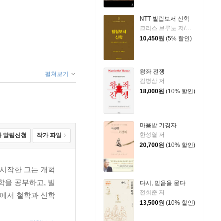
NTT 빌립보서 신학
크리스 브루노 저/권대영 역
10,450
원
(5% 할인)
왕좌 전쟁
펼쳐보기
김병삼 저
18,000
원
(10% 할인)
마음밭 기경자
한성열 저
 알림신청
작가 파일
20,700
원
(10% 할인)
 시작한 그는 개혁
학을 공부하고, 빌
다시, 믿음을 묻다
전희준 저
지에서 철학과 신학
13,500
원
(10% 할인)