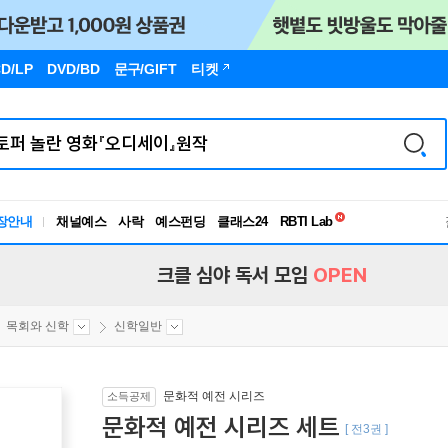
D/LP
DVD/BD
문구
/GIFT
티켓
독서유형검사
RBTI Lab
장안내
채널예스
사락
예스펀딩
클래스24
독서유형검사
크클 심야 독서 모임
OPEN
목회와 신학
신학일반
문화적 예전 시리즈
소득공제
문화적 예전 시리즈 세트
[ 전3권 ]