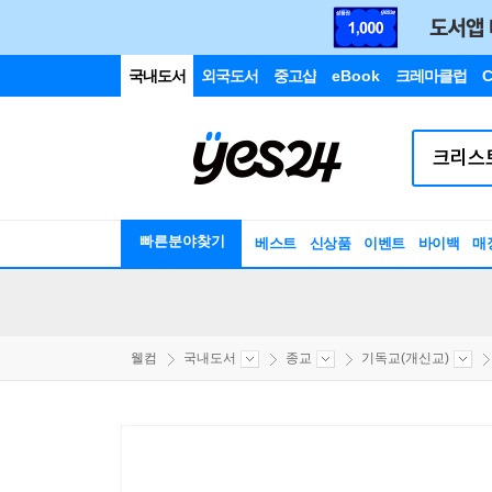
국내도서
외국도서
중고샵
eBook
크레마클럽
C
빠른분야찾기
베스트
신상품
이벤트
바이백
매
웰컴
국내도서
종교
기독교(개신교)