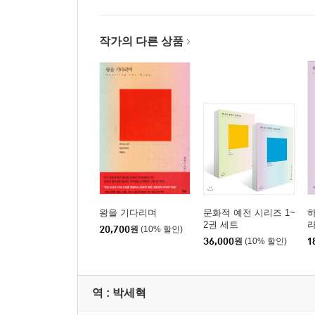
1장 에로스적 이해
2장 사회적 몸
2부 성화된 지각
작가의 다른 상품
3장 “우리는 살기 위해 자신에게 이야기를 들려준다
4장 세계 회복하기/다시 이야기하기_선교를 위한 
인명 찾아보기
주제 찾아보기
『왕을 기다리며』
머리말
왕을 기다리며
문화적 예전 시리즈 1~
감사의 말
2권 세트
20,700
원
(10% 할인)
36,000
원
(10% 할인)
1
서론 예전적 정치: 공공신학 개혁하기
1장 의례 이야기: 민주주의의 예배
역 :
박세혁
2장 폴리스로서의 교회 재고하기: 교회의 무게 중
3장 복음의 분화구: 자유주의의 빌려온 자본