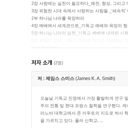
2장 사랑에는 실천이 필요하다_예전, 형성, 그리고
3장 위험한 시대 속에서 사랑하는 사람들 _‘세속적’
2부 하나님 나라를 욕망하라
4장 예배에서 세계관으로_기독교 예배와 욕망의 
5장 하나님 나라의 실천_기독교 예배에 내재된 사
6장 욕망의 교육_기독교 대학의 목적은 사랑하는 
인명 찾아보기
주제 찾아보기
저자 소개
(2명)
『하나님 나라를 상상하라』
저 :
제임스 스미스
(James K. A. Smith)
머리말
감사의 말
오늘날 기독교 진영에서 가장 활발하게 연구 및
이 책을 읽는 법
주의 전통 및 현대 프랑스 철학을 연구했다. 
서론: 감정의 교육_그리스도인의 행동에 관하여
라노바 대학교에서 존 카푸토의 지도로 박사 학
을 가르치고 있다. 풀러 신학교, ...
1부 육화된 의미_배경으로서의 몸