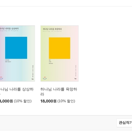
”_예배의 작동 방식
기독교적 형성
하나님 나라를 상상하
하나님 나라를 욕망하
라
라
8,000
원
(10% 할인)
18,000
원
(10% 할인)
관심작가
심 강화하기