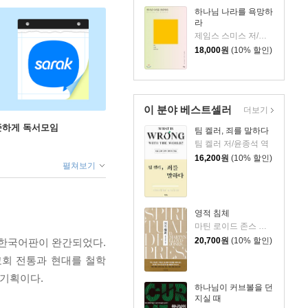
하나님 나라를 욕망하
라
제임스 스미스 저/박세혁 역
18,000
원
(10% 할인)
이 분야 베스트셀러
더보기
꾸준하게 독서모임
팀 켈러, 죄를 말하다
팀 켈러 저/윤종석 역
16,200
원
(10% 할인)
펼쳐보기
영적 침체
마틴 로이드 존스 저/정상윤 역
20,700
원
(10% 할인)
 한국어판이 완간되었다.
교회 전통과 현대를 철학
 기획이다.
하나님이 커브볼을 던
지실 때