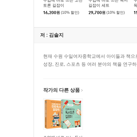
수업에 바로 쓰는 고전
수업에 바로 쓰는 독서
수
토론 길잡이
길잡이 세트
16,200
원
(10% 할인)
29,700
원
(10% 할인)
1
저 :
김솔지
현재 수원 수일여자중학교에서 아이들과 책으로 
성장, 진로, 스포츠 등 여러 분야의 책을 연구
작가의 다른 상품