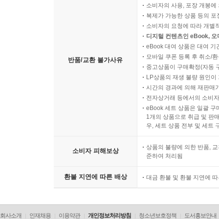
소비자의 사용, 포장 개봉에 
복제가 가능한 상품 등의 포장을 
소비자의 요청에 따라 개별
디지털 컨텐츠인 eBook, 
eBook 대여 상품은 대여 기
모바일 쿠폰 등록 후 취소/환
반품/교환 불가사유
중고상품이 구매확정(자동 
LP상품의 재생 불량 원인이 기
시간의 경과에 의해 재판매가
전자상거래 등에서의 소비자
eBook 세트 상품은 일괄 
1개의 상품으로 취급 및 판매
우, 세트 상품 전부 및 세트
상품의 불량에 의한 반품, 교
소비자 피해보상
준하여 처리됨
환불 지연에 따른 배상
대금 환불 및 환불 지연에 
회사소개
인재채용
이용약관
개인정보처리방침
청소년보호정책
도서홍보안내