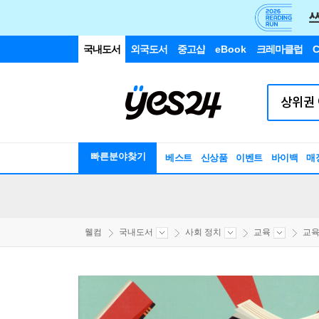
국내도서
외국도서
중고샵
eBook
크레마클럽
C
빠른분야찾기
베스트
신상품
이벤트
바이백
매
웰컴
국내도서
사회 정치
교육
교육