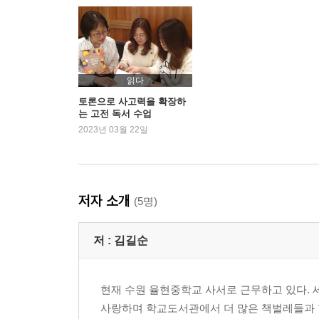
3장 서로를 지켜주는 우정
꿈을 키우는 청소년들, 모두 깜언!_『모두 깜언』
삶은 함께 위로하며 가는 여행_『오즈의 의류수거
식물도 사람도 사랑으로 꽃을 피운다_『원예반 소
희망의 땅에 뿌리를 내리고 당당하게 서라!_『옆집
읽다
Tip! 발문 뽑는 요령
토론으로 사고력을 확장하
는 고전 독서 수업
2023년 03월 22일
4장 진짜 ‘나’를 찾는 모험
미궁에 빠진 자, 의지와 용기로 탈출하라!_『미궁』
낯선 바람 속에서 진짜 자신을 만나다!_『열흘간의
삶과 마주하여 스스로 만들어낸 기적_『423킬로미
저자 소개
(5명)
당신의 삶은 지금 몇 시입니까?_『시간을 파는 상
Tip! 토론에 활용하기 좋은 간단한 도구
저 :
김길순
5장 꿈꾸고 도전하는 것이 인생
10대의 문화와 가치를 판매하라!_『시크릿 박스』
현재 수원 율현중학교 사서로 근무하고 있다. 
청소년들에게 놀이를 허하라!_『우리들의 비밀 놀
사랑하며 학교도서관에서 더 많은 책벌레들과 
네가 가진 진정한 아름다움_『플라스틱 빔보』