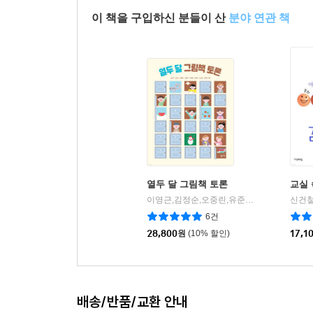
이 책을 구입하신 분들이 산
분야 연관 책
열두 달 그림책 토론
교실 
이영근,김정순,오중린,유준희,이세영,조예지,최보영,최정현 공저
신건철
6건
28,800
원
(10% 할인)
17,1
배송/반품/교환 안내