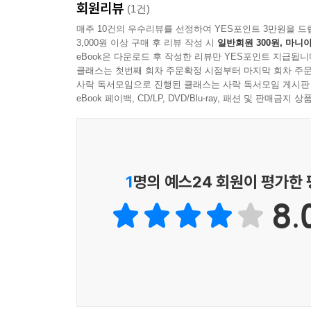
회원리뷰
통제해 이익을 얻으려 하듯, 오늘날 우리 사회에
(1건)
생각하나요?’처럼 현실사회의 문제에 관심을 가지도록
매주 10건의 우수리뷰를 선정하여 YES포인트 3만원을 드
3,000원 이상 구매 후 리뷰 작성 시
일반회원 300원, 마니아
쓰기 등 책의 내용과 관련해 창의적인 독후활동을 제
eBook은 다운로드 후 작성한 리뷰만 YES포인트 지급됩니
그동안 발문 뽑기가 힘들어 독서토론 수업이 망설
클래스는 첫번째 회차 주문확정 시점부터 마지막 회차 주문
것이다. 또한, 수업 차시에 따라 어떤 발문들을 구성
사락 독서모임으로 진행된 클래스는 사락 독서모임 게시판
eBook 페이백, CD/LP, DVD/Blu-ray, 패션 및 판매금
학생들에게 좀 더 쉽고 재미있는 독서토론을 위해
청소년소설로 대화의 물꼬를 트다!
토론은 어렵고, 딱딱하고 재미없을 거라는 생각에
이야기를 토론의 주제로 삼는다면 학생들이 좀 더 
1
명의 예스24 회원이 평가한
청소년소설을 독서토론 도서로 선정하고 발문을 개
8.
청소년소설은 청소년들이 주로 고민하는 가족관계, 우
주인공으로 등장하기 때문에 학생들이 이야기와 인물
‘1장 수업을 준비하며’에서는 이 책에 나오는 발
보여준다. ‘2장 사랑의 또 다른 이름, 가족’에서
이야기를 통해 오늘날 가족의 의미를 다시 생각해 
‘3장 서로를 지켜주는 우정’에서는 다문화 가정의 