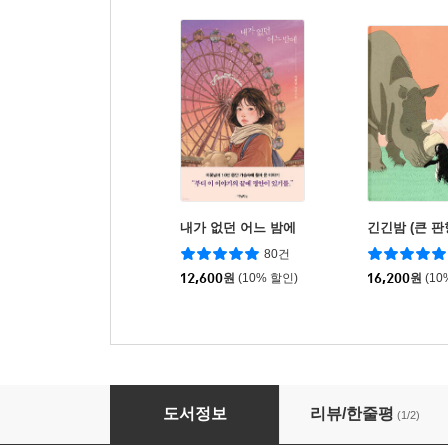
내가 없던 어느 밤에
긴긴밤 (큰 판
80건
12,600
원
(10% 할인)
16,200
원
(10
수업에 바로 쓰는 독서토론 길잡이
도서정보
리뷰/한줄평
(1/2)