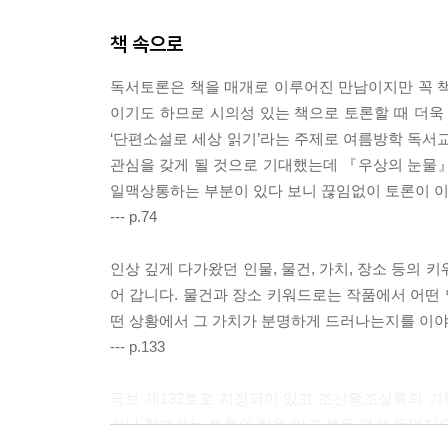
책 속으로
독서토론은 책을 매개로 이루어진 만남이지만 꼭 책
이기도 하므로 시의성 있는 책으로 토론할 때 더욱
‘단편소설로 세상 읽기’라는 주제로 여름방학 독
관심을 갖게 될 것으로 기대했는데 『우상의 눈물』을
일맥상통하는 부분이 있다 보니 끊임없이 토론이 
--- p.74
인상 깊게 다가왔던 인물, 물건, 가치, 장소 등의
어 갑니다. 물건과 장소 키워드로는 작품에서 어떤 
떤 상황에서 그 가치가 분명하게 드러나는지를 이야
--- p.133
국보 제132호로 지정되어 있고 조선왕조실록의 
러나 함께하는 토론의 힘을 믿고 책을 펼쳐 들었지요