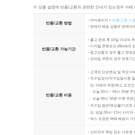
※ 상품 설명에 반품/교환과 관련한 안내가 있는경우 아래 
마이페이지 >
반품/교환 신청
반품/교환 방법
판매자 배송 상품은 판매자와
출고 완료 후 10일 이내의 
디지털 콘텐츠인 eBook의 
반품/교환 가능기간
중고상품의 경우 출고 완료일
모바일 쿠폰의 경우 유효기간(
고객의 단순변심 및 착오구
직수입양서/직수입일서중 일
단, 아래의 주문/취소 조건인
오늘 00시 ~ 06시 30분 
반품/교환 비용
오늘 06시 30분 이후 주문
직수입 음반/영상물/기프트 
단, 당일 00시~13시 사이
박스 포장은 택배 배송이 가
소비자의 책임 있는 사유로 