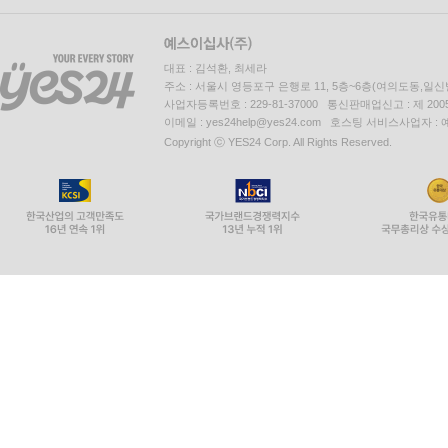
대표 : 김석환, 최세라
주소 : 서울시 영등포구 은행로 11, 5층~6층(여의도동,일신
사업자등록번호 : 229-81-37000 통신판매업신고 : 제 200
이메일 : yes24help@yes24.com 호스팅 서비스사업자 :
Copyright ⓒ YES24 Corp. All Rights Reserved.