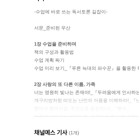
-수업에 바로 쓰는 독서토론 길잡이-
서문_준비된 우산
1장 수업을 준비하며
책의 구성과 활용법
수업 계획 짜기
수업 미리 보기_『푸른 늑대의 파수꾼』을 활용한
2장 사랑의 또 다른 이름, 가족
너는 영원히 빛나는 존재야!_『두려움에게 인사하
개구리밥처럼 떠도는 난민의 아픔을 이해하라!_『
뺑덕과 뺑덕어멈, 주연으로 등장하다!_『뺑덕』
어울려 살아가는 테오도루, 그곳이 바로 신의 선물!
Tip! 독서토론에 적합한 책 고르기
채널예스 기사
(1개)