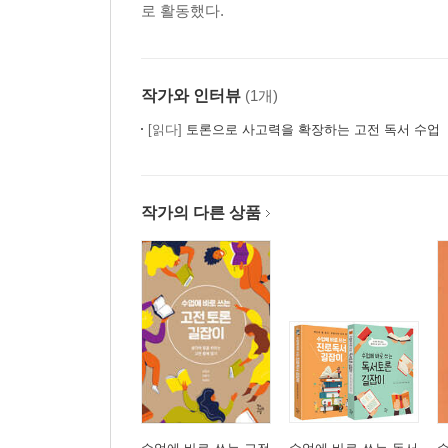
로 활동했다.
척박한 땅을 자연으로 되돌리자!_『달 표면에 나무
Tip! 고전을 활용한 독서토론 수업은 어떻게 할까?
작가와 인터뷰
(1개)
6장 진실을 마주할 용기가 필요해
동물 실험과 생명 윤리에 대해 고민하라!_『50 대 5
[읽다]
토론으로 사고력을 확장하는 고전 독서 수업
기억을 조종하는 세상을 대비하라!_『메멘토 노라
마음속 갈등과 환경 속 오염을 해결하라!_『수상한
타인의 시간을 빼앗은 사람에게 미래는 없다!_『푸
작가의 다른 상품
본문에서 언급된 책들