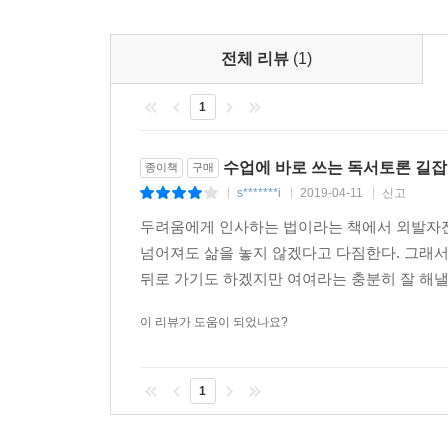
소외된 아이들의 이야기를 다룬 작품들을 소개한다
살기 위해 어떤 노력들이 필요한지 모색해 보는 발문
고민을 다루는 청소년소설, 가정의 보살핌에서 벗
전체 리뷰
(1)
책을 읽고 나서 느낀 점이나 생각을 자신의 상황과 
1
‘5장 꿈꾸고 도전하는 것이 인생’에서는 10대들의
소개한다. 이와 더불어 ‘여러분이 직업을 선택할 
가치가 있는 10대의 문화에는 어떤 것들이 있나요?
수업에 바로 쓰는 독서토론 길
종이책
구매
필요해’에서는 ‘동물 실험’ ‘환경오염’ ‘위안부 
s*******i
2019-04-11
신고
|
|
|
문제와 연관 지어 바라보게 하는 발문들을 함께 구
두려움에게 인사하는 법이라는 책에서 외발자전
『수업에 바로 쓰는 독서토론 길잡이』는 단순한 찬
넘어져도 삶을 놓지 않겠다고 다짐한다. 그래서
입장에서 생각해 보기도 하고, 시사적인 문제와 연
뒤로 가기도 하겠지만 여여라는 충분히 잘 해낼 
딱 맞는 책이다. 여기에 토론에 적합한 책 고르는 법
실제 독서토론수업 예시까지 수록해 독서토론 수업을
이 리뷰가 도움이 되었나요?
1