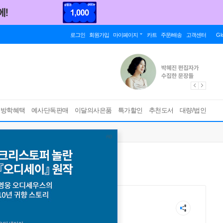
로그인
회원가입
마이페이지
카트
주문/배송
고객센터
Gl
름방학혜택
예사단독판매
이달의사은품
특가할인
추천도서
대량/법인