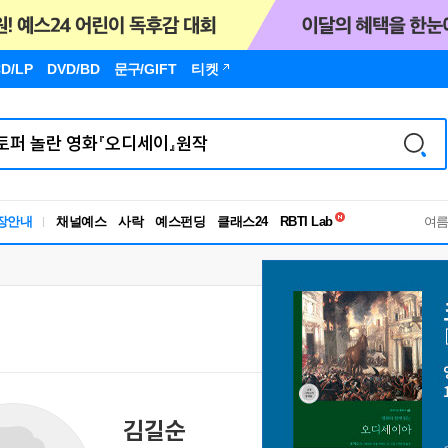
D/LP
DVD/BD
문구
/GIFT
티켓
독서유형검사
장안내
채널예스
사락
예스펀딩
클래스24
RBTI Lab
여
독서유형검사
김길순