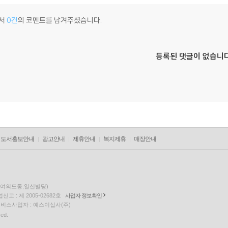
서
0건
의 코멘트를 남겨주셨습니다.
등록된 댓글이 없습니다
도서홍보안내
광고안내
제휴안내
복지제휴
매장안내
층(여의도동,일신빌딩)
고 : 제 2005-02682호
사업자 정보확인
팅 서비스사업자 : 예스이십사(주)
ved.