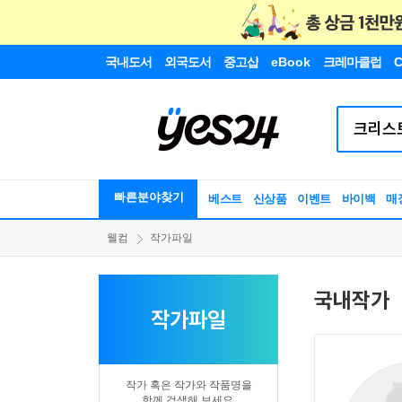
국내도서
외국도서
중고샵
eBook
크레마클럽
C
빠른분야찾기
베스트
신상품
이벤트
바이백
매
웰컴
작가파일
국내작가
작가파일
작가 혹은 작가와 작품명을
함께 검색해 보세요.