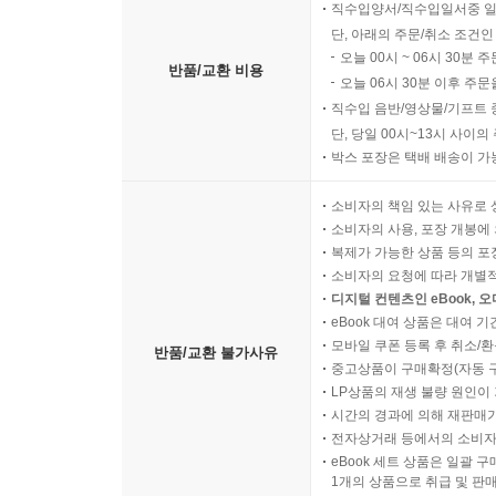
직수입양서/직수입일서중 일
단, 아래의 주문/취소 조건인
오늘 00시 ~ 06시 30분 
반품/교환 비용
오늘 06시 30분 이후 주문
직수입 음반/영상물/기프트 
단, 당일 00시~13시 사이
박스 포장은 택배 배송이 가
소비자의 책임 있는 사유로 
소비자의 사용, 포장 개봉에 
복제가 가능한 상품 등의 포장을 
소비자의 요청에 따라 개별
디지털 컨텐츠인 eBook, 
eBook 대여 상품은 대여 기
모바일 쿠폰 등록 후 취소/환
반품/교환 불가사유
중고상품이 구매확정(자동 
LP상품의 재생 불량 원인이 기
시간의 경과에 의해 재판매가
전자상거래 등에서의 소비자
eBook 세트 상품은 일괄 
1개의 상품으로 취급 및 판매