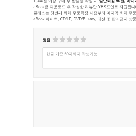
1,000원 이상 구매 후 한줄평 작성 시
일반회원 50원, 마니
eBook은 다운로드 후 작성한 리뷰만 YES포인트 지급됩니
클래스는 첫번째 회차 주문확정 시점부터 마지막 회차 주문
eBook 페이백, CD/LP, DVD/Blu-ray, 패션 및 판매금
평점
한글 기준 50자까지 작성가능