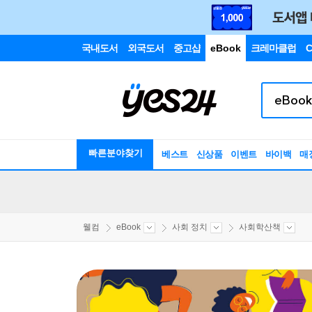
국내도서
외국도서
중고샵
eBook
크레마클럽
C
빠른분야찾기
베스트
신상품
이벤트
바이백
매
웰컴
eBook
사회 정치
사회학산책