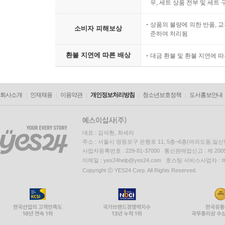
우, 세트 상품 전부 및 세트
상품의 불량에 의한 반품, 교
소비자 피해보상
준하여 처리됨
환불 지연에 따른 배상
대금 환불 및 환불 지연에 
회사소개
인재채용
이용약관
개인정보처리방침
청소년보호정책
도서홍보안내
대표 : 김석환, 최세라
주소 : 서울시 영등포구 은행로 11, 5층~6층(여의도동,일신
사업자등록번호 : 229-81-37000 통신판매업신고 : 제 200
이메일 : yes24help@yes24.com 호스팅 서비스사업자 :
Copyright ⓒ YES24 Corp. All Rights Reserved.