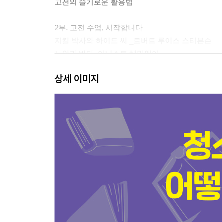
고전의 슬기로운 활용법
2부. 고전 수업, 시작합니다
지킬 박사와 하이드 씨 _로버트 루이스 스티븐슨
노인과 바다_어니스트 헤밍웨이
도리언 그레이의초상_오스카 와일드
상세 이미지
위대한 개츠비_스콧 피츠제럴드
변신_프란츠 카프카
수레바퀴아래서_헤르만 헤세
파리대왕_윌리엄 골딩
동물농장_조지 오웰
호밀밭의 파수꾼_제롬 데이비드 샐린저
멋진 신세계_올더스 헉슬리
페스트_알베르 카뮈
3부. 고전 수업, 한걸음 더
발문에 따라 달라지는 활동지 유형
경쟁 토론을 위한 활동지